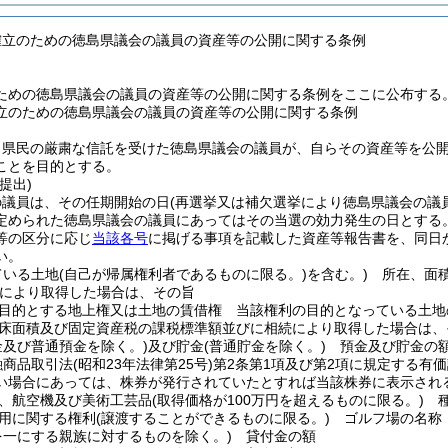
確立のための徳島県議会の議員の資産等の公開に関する条例
ための徳島県議会の議員の資産等の公開に関する条例をここに公布する
立のための徳島県議会の議員の資産等の公開に関する条例
、県民の厳粛な信託を受けた徳島県議会の議員が、自らその資産等を公
ことを目的とする。
提出)
の議員は、その任期開始の日
(再選挙又は補欠選挙により徳島県議会の議
定められた徳島県議会の議員にあってはその当選の効力発生の日とする
等の区分に応じ
当該各号
に掲げる事項を記載した資産等報告書を、同日
い。
ている土地
(自己が帰属権利者であるものに限る。)
を含む。)
所在、面積
により取得した場合は、その旨
目的とする地上権又は土地の賃借権 当該権利の目的となっている土地
床面積及び固定資産税の課税標準額並びに相続により取得した場合は、
金及び普通預金を除く。)
及び貯金
(普通貯金を除く。)
預金及び貯金の
融商品取引法
(昭和23年法律第25号)
第2条第1項及び第2項に規定する有価
い場合にあっては、株券が発行されていたとすれば当該株券に表示され
、航空機及び美術工芸品
(取得価格が100万円を超えるものに限る。)
種
用に関する権利
(譲渡することができるものに限る。)
ゴルフ場の名称
を一にする親族に対するものを除く。)
貸付金の額