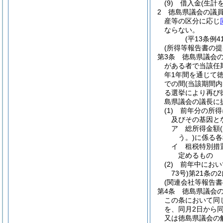
(9)
借入金
(生計
2
徳島県議会の議
産等の区分に応じ
ならない。
(平13条例
(所得等報告書の提
第3条
徳島県議会
がある者で当該任
年1年間を通じて
での間
(当該期間
る選挙により再び
島県議会の議長に
(1)
前年分の所得
及びその基因と
ア
総所得金額
う。)
に係る各
イ
租税特別措
定めるもの
(2)
前年中におい
73号)
第21条の
(関連会社等報告書
第4条
徳島県議会の
この条において同
を、同月2日から同
又は徳島県議会の