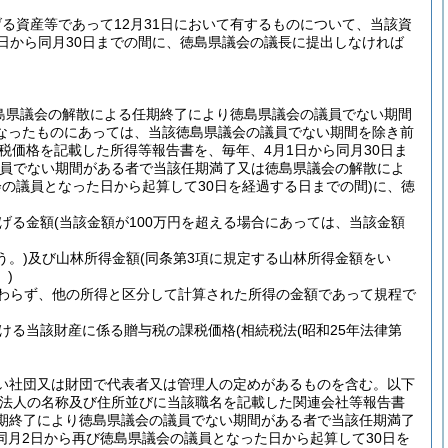
る資産等であって12月31日において有するものについて、当該資
日から同月30日までの間に、徳島県議会の議長に提出しなければ
島県議会の解散による任期終了により徳島県議会の議員でない期間
なったものにあっては、当該徳島県議会の議員でない期間を除き前
税価格を記載した所得等報告書を、毎年、4月1日から同月30日ま
議員でない期間がある者で当該任期満了又は徳島県議会の解散によ
の議員となった日から起算して30日を経過する日までの間)
に、徳
げる金額
(当該金額が100万円を超える場合にあっては、当該金額
う。)
及び山林所得金額
(同条第3項に規定する山林所得金額をい
。)
かわらず、他の所得と区分して計算された所得の金額であって規程で
ける当該財産に係る贈与税の課税価格
(相続税法
(昭和25年法律第
ない社団又は財団で代表者又は管理人の定めがあるものを含む。以下
法人の名称及び住所並びに当該職名を記載した関連会社等報告書
期終了により徳島県議会の議員でない期間がある者で当該任期満了
月2日から再び徳島県議会の議員となった日から起算して30日を