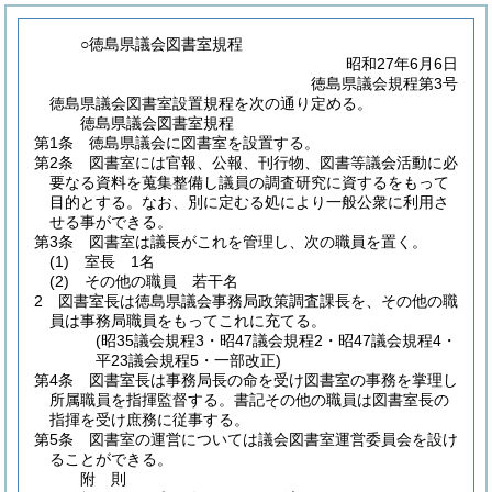
○徳島県議会図書室規程
昭和27年6月6日
徳島県議会規程第3号
徳島県議会図書室設置規程を次の通り定める。
徳島県議会図書室規程
第1条
徳島県議会に図書室を設置する。
第2条
図書室には官報、公報、刊行物、図書等議会活動に必
要なる資料を蒐集整備し議員の調査研究に資するをもって
目的とする。
なお、別に定むる処により一般公衆に利用さ
せる事ができる。
第3条
図書室は議長がこれを管理し、次の職員を置く。
(1)
室長 1名
(2)
その他の職員 若干名
2
図書室長は徳島県議会事務局政策調査課長を、その他の職
員は事務局職員をもってこれに充てる。
(昭35議会規程3・昭47議会規程2・昭47議会規程4・
平23議会規程5・一部改正)
第4条
図書室長は事務局長の命を受け図書室の事務を掌理し
所属職員を指揮監督する。
書記その他の職員は図書室長の
指揮を受け庶務に従事する。
第5条
図書室の運営については議会図書室運営委員会を設け
ることができる。
附
則