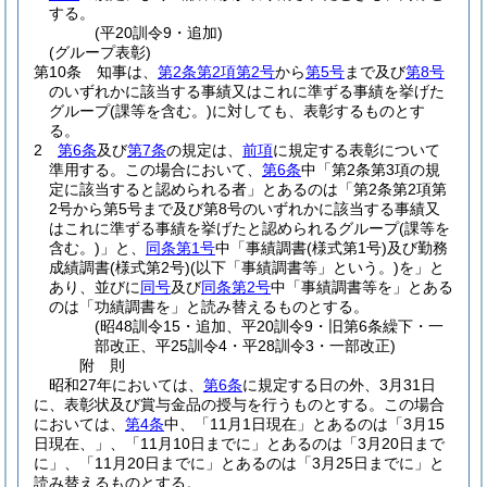
する。
(平20訓令9・追加)
(グループ表彰)
第10条
知事は、
第2条第2項第2号
から
第5号
まで及び
第8号
のいずれかに該当する事績又はこれに準ずる事績を挙げた
グループ
(課等を含む。)
に対しても、表彰するものとす
る。
2
第6条
及び
第7条
の規定は、
前項
に規定する表彰について
準用する。
この場合において、
第6条
中「第2条第3項の規
定に該当すると認められる者」とあるのは「第2条第2項第
2号から第5号まで及び第8号のいずれかに該当する事績又
はこれに準ずる事績を挙げたと認められるグループ
(課等を
含む。)
」と、
同条第1号
中「事績調書
(様式第1号)
及び勤務
成績調書
(様式第2号)
(以下「事績調書等」という。)
を」と
あり、並びに
同号
及び
同条第2号
中「事績調書等を」とある
のは「功績調書を」と読み替えるものとする。
(昭48訓令15・追加、平20訓令9・旧第6条繰下・一
部改正、平25訓令4・平28訓令3・一部改正)
附
則
昭和27年においては、
第6条
に規定する日の外、3月31日
に、表彰状及び賞与金品の授与を行うものとする。
この場合
においては、
第4条
中、「11月1日現在」とあるのは「3月15
日現在、」、「11月10日までに」とあるのは「3月20日まで
に」、「11月20日までに」とあるのは「3月25日までに」と
読み替えるものとする。