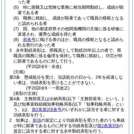
った者
(5)
特に困難又は危険な業務に相当期間勤続し、成績が顕
著である者
(6)
職務に精励し、成績が顕著であって職員の模範となる
と認められる者
(7)
国、他の都道府県その他関係機関の主催に係る研修に
派遣され、優秀な成績を得た者
(8)
前各号
に掲げる者のほか、職員の模範となると認めら
れる善行のあった者
3
永年勤続表彰は、県職員として勤続20年以上の者で、県
職員の職務に係る倫理を保持して職務に精励し、功労が特
に顕著であるものに対して行う。
(平20訓令9・全改)
(欠格)
第3条
懲戒処分を受け、当該処分の日から、2年を経過しな
い者は、功績表彰を受けることができない。
(平20訓令9・一部改正)
(表彰の主体)
第4条
主務部長又は出納局長
(以下「主務部長等」という。)
及び知事直轄組織知事戦略局長
(以下「知事戦略局長」とい
う。)
は、
第2条第2項各号
のいずれかに該当する者に対する
功績表彰を行う。
2
知事は、
前項
の規定により功績表彰を受けた者のうち事績
が特に顕著であるものに対する功績表彰及び
第2条第3項
の
規定に該当する者に対する永年勤続表彰を行う。