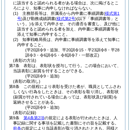
に該当すると認められる者がある場合は、次に掲げるとこ
ろにより、知事に内申しなければならない。
(1)
主務部長等は、所属長から内申書に事績調書
(
様式第1
号
)
及び勤務成績調書
(
様式第2号
)
(以下「事績調書等」と
いう。)
を添えて内申させ、その適否を審査し、及び他に
該当すると認められる者を加え、内申書に事績調書等を
添えて知事に内申すること。
(2)
知事戦略局長は、内申書に事績調書等を添えて知事に
内申すること。
(平20訓令9・追加、平20訓令15・平23訓令8・平28
訓令3・令6訓令5・令8訓令7・一部改正)
(表彰の方法)
第7条
表彰は、表彰状を授与して行う。
この場合において、
当該表彰に副賞を付することができる。
(平20訓令9・追加)
(表彰の取消し)
第8条
この規程により表彰を受けた者が、職員としてふさわ
しくない行為をしたときは、その表彰を取り消し、表彰状
(副賞が付されている場合にあっては、表彰状及び副賞)
を
返納させることがある。
(平20訓令9・追加)
(表彰の記録)
第9条
第4条第2項
の規定による表彰が行われたときは、人
事記録に関する事項を記載した書類にその旨を記載する。
前条
の規定により当該表彰が取り消されたときも、同様と