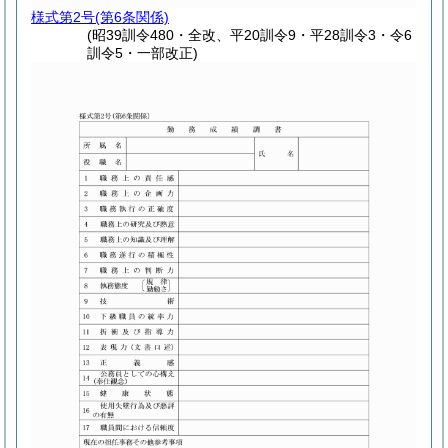
様式第2号
(第6条関係)
(昭39訓令480・全改、平20訓令9・平28訓令3・令6
訓令5・一部改正)