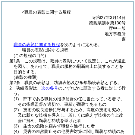
○職員の表彰に関する規程
昭和27年3月14日
徳島県訓令第130号
庁中一般
地方事務所
廨
職員の表彰に関する規程
を次のように定める。
職員の表彰に関する規程
(この規程の目的)
第1条
この規程は、職員の表彰について規定し、これが適正
を図り、あわせて、職員の服務の刷新向上に資することを
目的とする。
(表彰の種類)
第2条
職員の表彰は、功績表彰及び永年勤続表彰とする。
2
功績表彰は、
次の各号
のいずれかに該当する者に対して行
う。
(1)
部下である職員の指導監督の任に当たっている者で、
その指導監督が適切で、事績が顕著であるもの
(2)
技術の改良進歩に寄与するため、高度の技術を究め、
又は新たな技術を導入し、若しくは絶えず技術の向上改
善に努め、顕著な功績を挙げた者
(3)
生命の危険を顧みず職務を遂行した者
(4)
災害の未然防止その他災害対策に関し顕著な功績のあ