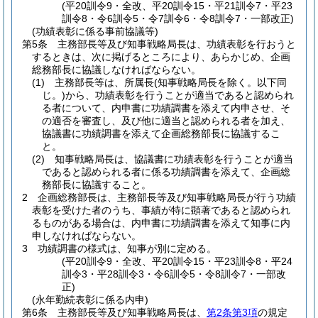
(平20訓令9・全改、平20訓令15・平21訓令7・平23
訓令8・令6訓令5・令7訓令6・令8訓令7・一部改正)
(功績表彰に係る事前協議等)
第5条
主務部長等及び知事戦略局長は、功績表彰を行おうと
するときは、次に掲げるところにより、あらかじめ、企画
総務部長に協議しなければならない。
(1)
主務部長等は、所属長
(知事戦略局長を除く。以下同
じ。)
から、功績表彰を行うことが適当であると認められ
る者について、内申書に功績調書を添えて内申させ、そ
の適否を審査し、及び他に適当と認められる者を加え、
協議書に功績調書を添えて企画総務部長に協議するこ
と。
(2)
知事戦略局長は、協議書に功績表彰を行うことが適当
であると認められる者に係る功績調書を添えて、企画総
務部長に協議すること。
2
企画総務部長は、主務部長等及び知事戦略局長が行う功績
表彰を受けた者のうち、事績が特に顕著であると認められ
るものがある場合は、内申書に功績調書を添えて知事に内
申しなければならない。
3
功績調書の様式は、知事が別に定める。
(平20訓令9・全改、平20訓令15・平23訓令8・平24
訓令3・平28訓令3・令6訓令5・令8訓令7・一部改
正)
(永年勤続表彰に係る内申)
第6条
主務部長等及び知事戦略局長は、
第2条第3項
の規定