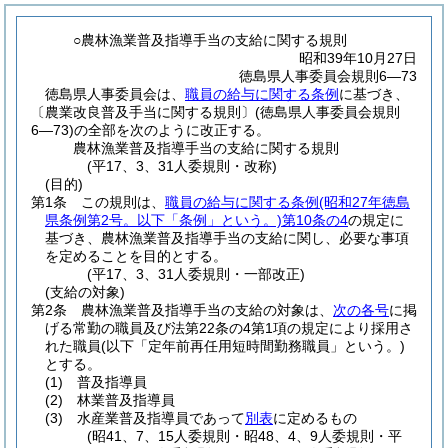
○農林漁業普及指導手当の支給に関する規則
昭和39年10月27日
徳島県人事委員会規則6―73
徳島県人事委員会は、
職員の給与に関する条例
に基づき、
〔農業改良普及手当に関する規則〕(徳島県人事委員会規則
6―73)の全部を次のように改正する。
農林漁業普及指導手当の支給に関する規則
(平17、3、31人委規則・改称)
(目的)
第1条
この規則は、
職員の給与に関する条例
(昭和27年徳島
県条例第2号。以下「条例」という。)
第10条の4
の規定に
基づき、農林漁業普及指導手当の支給に関し、必要な事項
を定めることを目的とする。
(平17、3、31人委規則・一部改正)
(支給の対象)
第2条
農林漁業普及指導手当の支給の対象は、
次の各号
に掲
げる常勤の職員及び法第22条の4第1項の規定により採用さ
れた職員
(以下「定年前再任用短時間勤務職員」という。)
とする。
(1)
普及指導員
(2)
林業普及指導員
(3)
水産業普及指導員であって
別表
に定めるもの
(昭41、7、15人委規則・昭48、4、9人委規則・平