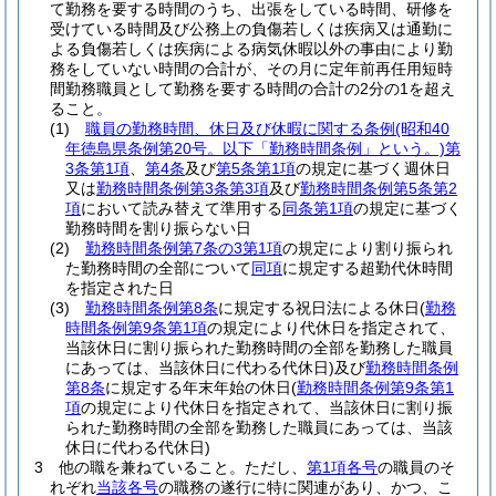
て勤務を要する時間のうち、出張をしている時間、研修を
受けている時間及び公務上の負傷若しくは疾病又は通勤に
よる負傷若しくは疾病による病気休暇以外の事由により勤
務をしていない時間の合計が、その月に定年前再任用短時
間勤務職員として勤務を要する時間の合計の2分の1を超え
ること。
(1)
職員の勤務時間、休日及び休暇に関する条例
(昭和40
年徳島県条例第20号。以下「勤務時間条例」という。)
第
3条第1項
、
第4条
及び
第5条第1項
の規定に基づく週休日
又は
勤務時間条例第3条第3項
及び
勤務時間条例第5条第2
項
において読み替えて準用する
同条第1項
の規定に基づく
勤務時間を割り振らない日
(2)
勤務時間条例第7条の3第1項
の規定により割り振られ
た勤務時間の全部について
同項
に規定する超勤代休時間
を指定された日
(3)
勤務時間条例第8条
に規定する祝日法による休日
(
勤務
時間条例第9条第1項
の規定により代休日を指定されて、
当該休日に割り振られた勤務時間の全部を勤務した職員
にあっては、当該休日に代わる代休日)
及び
勤務時間条例
第8条
に規定する年末年始の休日
(
勤務時間条例第9条第1
項
の規定により代休日を指定されて、当該休日に割り振
られた勤務時間の全部を勤務した職員にあっては、当該
休日に代わる代休日)
3
他の職を兼ねていること。
ただし、
第1項各号
の職員のそ
れぞれ
当該各号
の職務の遂行に特に関連があり、かつ、こ