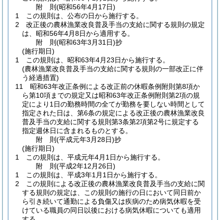
附
則
(昭和56年4月17日
)
1
この規則は、公布の日から施行する。
2
改正後の農林漁業改良普及手当の支給に関する規則の規定
は、昭和56年4月8日から適用する。
附
則
(昭和63年3月31日
)
抄
(施行期日)
1
この規則は、昭和63年4月23日から施行する。
(農林漁業改良普及手当の支給に関する規則の一部改正に伴
う経過措置)
11
昭和63年改正条例による改正前の休暇条例附則第8項か
ら第10項までの規定又は昭和63年改正条例附則第2項の規
定により1日の勤務時間の全てが勤務を要しない時間として
指定された日は、第6条の規定による改正後の農林漁業改良
普及手当の支給に関する規則第3条第2項第2号に規定する
指定週休日に含まれるものとする。
附
則
(平成元年3月28日
)
抄
(施行期日)
1
この規則は、平成元年4月1日から施行する。
附
則
(平成2年12月26日
)
1
この規則は、平成3年1月1日から施行する。
2
この規則による改正後の農林漁業改良普及手当の支給に関
する規則の規定は、この規則の施行の日において同日前か
ら引き続いて通勤による負傷又は疾病のため病気休暇を受
けている職員の同日以後における病気休暇についても適用
する。