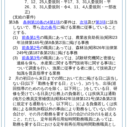
7、12、25人委規則・平17、3、31人委規則・平
26、3、31人委規則・令4、11、4人委規則・一部改
正)
(支給の要件)
第3条
条例第10条の4第1項
の要件は、
次項
及び
第3項
に該当
しないで、専ら
次の各号
に掲げる業務に従事していること
とする。
(1)
前条第1号
の職員にあっては、農業改良助長法
(昭和23
年法律第165号)
第8条第2項に掲げる事務
(2)
前条第2号
の職員にあっては、森林法
(昭和26年法律第
249号)
第187条第2項に掲げる事務
(3)
前条第3号
の職員にあっては、試験研究機関と密接な
連絡を保ち、水産業に関する専門技術等に関する事項に
ついて調査を行い、漁業に従事する者に接して技術及び
知識を普及指導する業務
2
月の初日から末日までの間において次に掲げる日に該当し
ない日
(以下「勤務を要する日」という。)
のうち、出張
(巡
回指導のためのものを除く。以下同じ。)
をしている日、研
修を受けている日及び公務上の負傷若しくは疾病又は通勤
(地方公務員災害補償法
(昭和42年法律第121号)
第2条第2項
に規定する通勤をいう。以下同じ。)
による負傷若しくは疾
病による病気休暇以外の事由により勤務をしていない日の
合計が、その月の勤務を要する日の合計の2分の1を超える
こと。
ただし、定年前再任用短時間勤務職員にあっては、
勤務を要する日における定年前再任用短時間勤務職員とし