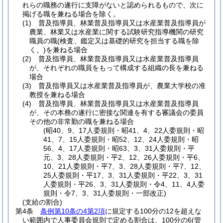
れらの職務の遂行に支障がないと認められるもので、次に
掲げる職を兼ねる場合を除く。
(1)
普及指導員、林業普及指導員又は水産業普及指導員が
農業、林業又は水産業に関する試験研究指導機関の研究
職員の職
(検査、鑑定又は基礎的研究を担当する職を除
く。)
を兼ねる場合
(2)
普及指導員、林業普及指導員又は水産業普及指導員
が、それぞれの職員をもって構成する組織の長を兼ねる
場合
(3)
普及指導員又は水産業普及指導員が、農業大学校の准
教授を兼ねる場合
(4)
普及指導員、林業普及指導員又は水産業普及指導員
が、その本務の遂行に密接な関連を有する審議会の委員
その他の非常勤の職を兼ねる場合
(昭40、9、17人委規則・昭41、4、22人委規則・昭
41、7、15人委規則・昭52、12、24人委規則・昭
56、4、17人委規則・昭63、3、31人委規則・平
元、3、28人委規則・平2、12、26人委規則・平6、
10、21人委規則・平7、3、28人委規則・平7、12、
25人委規則・平17、3、31人委規則・平22、3、31
人委規則・平26、3、31人委規則・令4、11、4人委
規則・令7、3、31人委規則・一部改正)
(支給の割合)
第4条
条例第10条の4第2項
に規定する100分の12を超えな
い範囲内で人事委員会規則で定める割合は、100分の6
(管