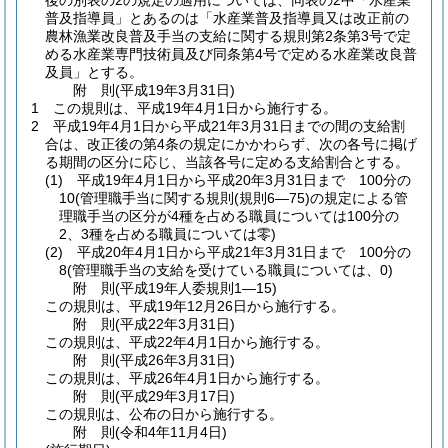
後の別表の2の規定の適用については、同表の2中「水産業
普及指導員」とあるのは「水産業普及指導員又は改正前の
農林漁業改良普及手当の支給に関する規則第2条第3号で定
める水産業専門技術員及び同条第4号で定める水産業改良普
及員」とする。
附
則
(平成19年3月31日
)
1
この規則は、平成19年4月1日から施行する。
2
平成19年4月1日から平成21年3月31日までの間の支給割
合は、改正後の第4条の規定にかかわらず、次の各号に掲げ
る期間の区分に応じ、当該各号に定める支給割合とする。
(1)
平成19年4月1日から平成20年3月31日まで 100分の
10
(管理職手当に関する規則
(規則6―75)
の規定による管
理職手当の区分が4種を占める職員については100分の
2、3種を占める職員については零)
(2)
平成20年4月1日から平成21年3月31日まで 100分の
8
(管理職手当の支給を受けている職員については、0)
附
則
(平成19年
人委規則1―15)
この規則は、平成19年12月26日から施行する。
附
則
(平成22年3月31日
)
この規則は、平成22年4月1日から施行する。
附
則
(平成26年3月31日
)
この規則は、平成26年4月1日から施行する。
附
則
(平成29年3月17日
)
この規則は、公布の日から施行する。
附
則
(令和4年11月4日
)