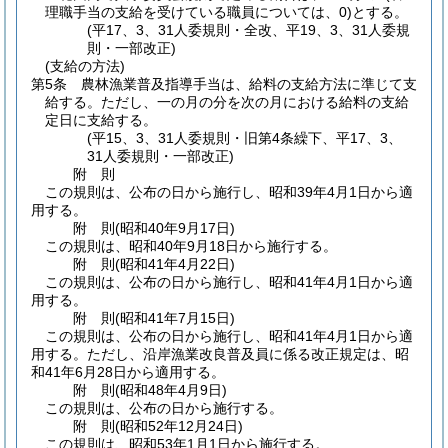
理職手当の支給を受けている職員については、0)
とする。
(平17、3、31人委規則・全改、平19、3、31人委規
則・一部改正)
(支給の方法)
第5条
農林漁業普及指導手当は、給料の支給方法に準じて支
給する。
ただし、一の月の分を次の月における給料の支給
定日に支給する。
(平15、3、31人委規則・旧第4条繰下、平17、3、
31人委規則・一部改正)
附
則
この規則は、公布の日から施行し、昭和39年4月1日から適
用する。
附
則
(昭和40年9月17日
)
この規則は、昭和40年9月18日から施行する。
附
則
(昭和41年4月22日
)
この規則は、公布の日から施行し、昭和41年4月1日から適
用する。
附
則
(昭和41年7月15日
)
この規則は、公布の日から施行し、昭和41年4月1日から適
用する。
ただし、沿岸漁業改良普及員に係る改正規定は、昭
和41年6月28日から適用する。
附
則
(昭和48年4月9日
)
この規則は、公布の日から施行する。
附
則
(昭和52年12月24日
)
この規則は、昭和53年1月1日から施行する。