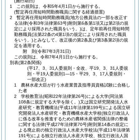
(施行期日)
1
この規則は、令和5年4月1日から施行する。
(暫定再任用短時間勤務職員に関する経過措置)
2
暫定再任用短時間勤務職員
(地方公務員法の一部を改正す
る法律
(令和3年法律第63号)
附則第6条第1項又は第2項の規
定により採用された職員をいう。)
は、定年前再任用短時間
勤務職員
(法第22条の4第1項の規定により採用された職員
をいう。)
とみなして、改正後の第2条及び第3条第2項の規
定を適用する。
附
則
(令和7年3月31日
)
この規則は、令和7年4月1日から施行する。
別表
(第2条関係)
(平17、3、31人委規則・全改、平19、3、31人委規
則・平19人委規則1―15・平29、3、17人委規則・
一部改正)
1 農林水産大臣が行う水産業普及指導員資格試験に合格し
た者
2 学校教育法(昭和22年法律第26号)による大学(同法第
108条に規定する大学を除く。)又は国立研究開発法人水
産研究・教育機構法(平成11年法律第199号)による国立研
究開発法人水産研究・教育機構水産大学校(独立行政法人
に係る改革を推進するための農林水産省関係法律の整備
に関する法律(平成27年法律第70号)附則第14条の規定に
よる廃止前の独立行政法人水産大学校法(平成11年法律第
191号)による独立行政法人水産大学校、独立行政法人国