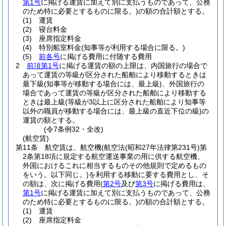
第1号
に掲げる運賃に加えて別に支払うものであって、公務
のため特に必要とするものに限る。)
の額の合計額とする。
(1)
運賃
(2)
寝台料金
(3)
座席指定料金
(4)
特別船室料金
(知事等が利用する場合に限る。)
(5)
前各号
に掲げる費用に付随する費用
2
前項第1号
に掲げる運賃の額の上限は、内国旅行の場合で
あって運賃の等級が区分された船舶により移動するときは
最下級
(知事等が移動する場合には、最上級)
、外国旅行の
場合であって運賃の等級が区分された船舶により移動する
ときは最上級
(等級が3以上に区分された船舶により知事等
以外の職員が移動する場合には、最上級の直近下位の級)
の
運賃の額とする。
(令7条例32・全改)
(航空賃)
第11条
航空賃は、航空機
(航空法
(昭和27年法律第231号)
第
2条第18項に規定する航空運送事業の用に供する航空機、
外国におけるこれに相当するものその他規則で定めるもの
をいう。以下同じ。)
を利用する移動に要する費用とし、そ
の額は、次に掲げる費用
(
第2号
及び
第3号
に掲げる費用は、
第1号
に掲げる運賃に加えて別に支払うものであって、公務
のため特に必要とするものに限る。)
の額の合計額とする。
(1)
運賃
(2)
座席指定料金