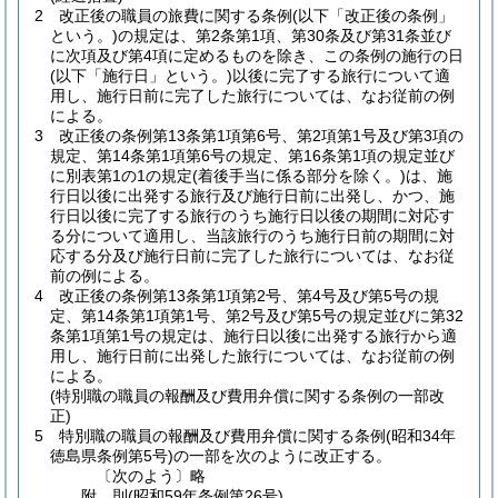
2
改正後の職員の旅費に関する条例
(以下「改正後の条例」
という。)
の規定は、第2条第1項、第30条及び第31条並び
に次項及び第4項に定めるものを除き、この条例の施行の日
(以下「施行日」という。)
以後に完了する旅行について適
用し、施行日前に完了した旅行については、なお従前の例
による。
3
改正後の条例第13条第1項第6号、第2項第1号及び第3項の
規定、第14条第1項第6号の規定、第16条第1項の規定並び
に別表第1の1の規定
(着後手当に係る部分を除く。)
は、施
行日以後に出発する旅行及び施行日前に出発し、かつ、施
行日以後に完了する旅行のうち施行日以後の期間に対応す
る分について適用し、当該旅行のうち施行日前の期間に対
応する分及び施行日前に完了した旅行については、なお従
前の例による。
4
改正後の条例第13条第1項第2号、第4号及び第5号の規
定、第14条第1項第1号、第2号及び第5号の規定並びに第32
条第1項第1号の規定は、施行日以後に出発する旅行から適
用し、施行日前に出発した旅行については、なお従前の例
による。
(特別職の職員の報酬及び費用弁償に関する条例の一部改
正)
5
特別職の職員の報酬及び費用弁償に関する条例
(昭和34年
徳島県条例第5号)
の一部を次のように改正する。
〔次のよう〕略
附
則
(昭和59年
条例第26号)