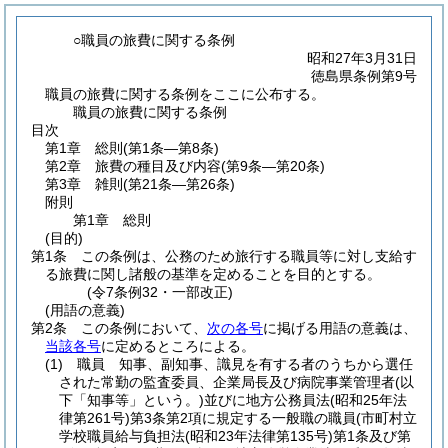
○職員の旅費に関する条例
昭和27年3月31日
徳島県条例第9号
職員の旅費に関する条例をここに公布する。
職員の旅費に関する条例
目次
第1章
総則
(第1条―第8条)
第2章
旅費の種目及び内容
(第9条―第20条)
第3章
雑則
(第21条―第26条)
附則
第1章
総則
(目的)
第1条
この条例は、公務のため旅行する職員等に対し支給す
る旅費に関し諸般の基準を定めることを目的とする。
(令7条例32・一部改正)
(用語の意義)
第2条
この条例において、
次の各号
に掲げる用語の意義は、
当該各号
に定めるところによる。
(1)
職員 知事、副知事、識見を有する者のうちから選任
された常勤の監査委員、企業局長及び病院事業管理者
(以
下「知事等」という。)
並びに地方公務員法
(昭和25年法
律第261号)
第3条第2項に規定する一般職の職員
(市町村立
学校職員給与負担法
(昭和23年法律第135号)
第1条及び第