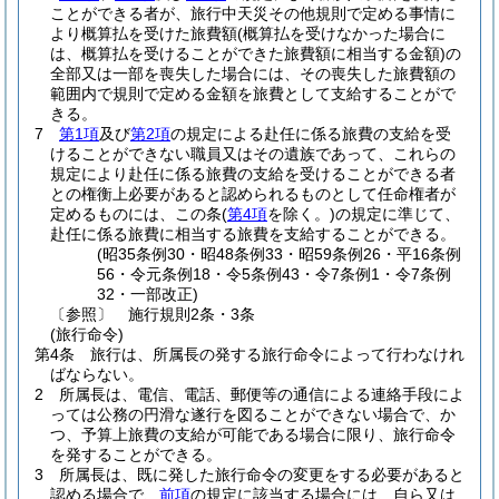
ことができる者が、旅行中天災その他規則で定める事情に
より概算払を受けた旅費額
(概算払を受けなかった場合に
は、概算払を受けることができた旅費額に相当する金額)
の
全部又は一部を喪失した場合には、その喪失した旅費額の
範囲内で規則で定める金額を旅費として支給することがで
きる。
7
第1項
及び
第2項
の規定による赴任に係る旅費の支給を受
けることができない職員又はその遺族であって、これらの
規定により赴任に係る旅費の支給を受けることができる者
との権衡上必要があると認められるものとして任命権者が
定めるものには、この条
(
第4項
を除く。)
の規定に準じて、
赴任に係る旅費に相当する旅費を支給することができる。
(昭35条例30・昭48条例33・昭59条例26・平16条例
56・令元条例18・令5条例43・令7条例1・令7条例
32・一部改正)
〔参照〕 施行規則2条・3条
(旅行命令)
第4条
旅行は、所属長の発する旅行命令によって行わなけれ
ばならない。
2
所属長は、電信、電話、郵便等の通信による連絡手段によ
っては公務の円滑な遂行を図ることができない場合で、か
つ、予算上旅費の支給が可能である場合に限り、旅行命令
を発することができる。
3
所属長は、既に発した旅行命令の変更をする必要があると
認める場合で、
前項
の規定に該当する場合には、自ら又は