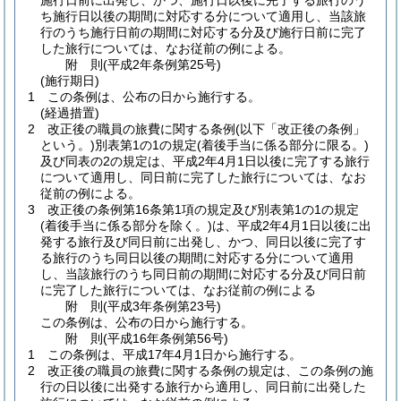
施行日前に出発し、かつ、施行日以後に完了する旅行のう
ち施行日以後の期間に対応する分について適用し、当該旅
行のうち施行日前の期間に対応する分及び施行日前に完了
した旅行については、なお従前の例による。
附
則
(平成2年
条例第25号)
(施行期日)
1
この条例は、公布の日から施行する。
(経過措置)
2
改正後の職員の旅費に関する条例
(以下「改正後の条例」
という。)
別表第1の1の規定
(着後手当に係る部分に限る。)
及び同表の2の規定は、平成2年4月1日以後に完了する旅行
について適用し、同日前に完了した旅行については、なお
従前の例による。
3
改正後の条例第16条第1項の規定及び別表第1の1の規定
(着後手当に係る部分を除く。)
は、平成2年4月1日以後に出
発する旅行及び同日前に出発し、かつ、同日以後に完了す
る旅行のうち同日以後の期間に対応する分について適用
し、当該旅行のうち同日前の期間に対応する分及び同日前
に完了した旅行については、なお従前の例による
附
則
(平成3年
条例第23号)
この条例は、公布の日から施行する。
附
則
(平成16年
条例第56号)
1
この条例は、平成17年4月1日から施行する。
2
改正後の職員の旅費に関する条例の規定は、この条例の施
行の日以後に出発する旅行から適用し、同日前に出発した