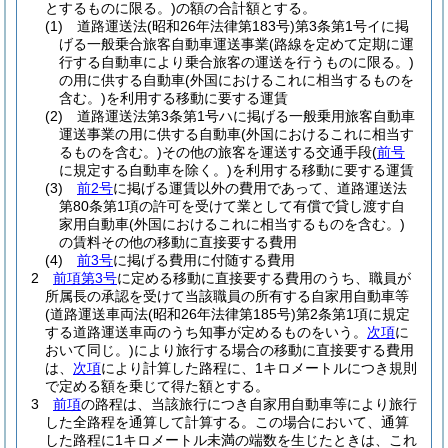
とするものに限る。)
の額の合計額とする。
(1)
道路運送法
(昭和26年法律第183号)
第3条第1号イに掲
げる一般乗合旅客自動車運送事業
(路線を定めて定期に運
行する自動車により乗合旅客の運送を行うものに限る。)
の用に供する自動車
(外国におけるこれに相当するものを
含む。)
を利用する移動に要する運賃
(2)
道路運送法第3条第1号ハに掲げる一般乗用旅客自動車
運送事業の用に供する自動車
(外国におけるこれに相当す
るものを含む。)
その他の旅客を運送する交通手段
(
前号
に規定する自動車を除く。)
を利用する移動に要する運賃
(3)
前2号
に掲げる運賃以外の費用であって、道路運送法
第80条第1項の許可を受けて業として有償で貸し渡す自
家用自動車
(外国におけるこれに相当するものを含む。)
の賃料その他の移動に直接要する費用
(4)
前3号
に掲げる費用に付随する費用
2
前項第3号
に定める移動に直接要する費用のうち、職員が
所属長の承認を受けて当該職員の所有する自家用自動車等
(道路運送車両法
(昭和26年法律第185号)
第2条第1項に規定
する道路運送車両のうち知事が定めるものをいう。
次項
に
おいて同じ。)
により旅行する場合の移動に直接要する費用
は、
次項
により計算した路程に、1キロメートルにつき規則
で定める額を乗じて得た額とする。
3
前項
の路程は、当該旅行につき自家用自動車等により旅行
した全路程を通算して計算する。
この場合において、通算
した路程に1キロメートル未満の端数を生じたときは、これ