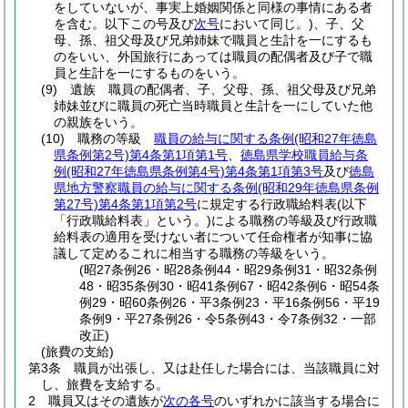
をしていないが、事実上婚姻関係と同様の事情にある者
を含む。以下この号及び
次号
において同じ。)
、子、父
母、孫、祖父母及び兄弟姉妹で職員と生計を一にするも
のをいい、外国旅行にあっては職員の配偶者及び子で職
員と生計を一にするものをいう。
(9)
遺族 職員の配偶者、子、父母、孫、祖父母及び兄弟
姉妹並びに職員の死亡当時職員と生計を一にしていた他
の親族をいう。
(10)
職務の等級
職員の給与に関する条例
(昭和27年徳島
県条例第2号)
第4条第1項第1号
、
徳島県学校職員給与条
例
(昭和27年徳島県条例第4号)
第4条第1項第3号
及び
徳島
県地方警察職員の給与に関する条例
(昭和29年徳島県条例
第27号)
第4条第1項第2号
に規定する行政職給料表
(以下
「行政職給料表」という。)
による職務の等級及び行政職
給料表の適用を受けない者について任命権者が知事に協
議して定めるこれに相当する職務の等級をいう。
(昭27条例26・昭28条例44・昭29条例31・昭32条例
48・昭35条例30・昭41条例67・昭42条例6・昭54条
例29・昭60条例26・平3条例23・平16条例56・平19
条例9・平27条例26・令5条例43・令7条例32・一部
改正)
(旅費の支給)
第3条
職員が出張し、又は赴任した場合には、当該職員に対
し、旅費を支給する。
2
職員又はその遺族が
次の各号
のいずれかに該当する場合に