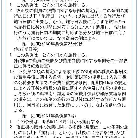
1
この条例は、公布の日から施行する。
2
改正後の職員の旅費に関する条例の規定は、この条例の施
行の日
(以下「施行日」という。)
以後に出発する旅行及び
施行日前に出発し、かつ、施行日以後に完了する旅行のう
ち施行日以後の期間に対応する分について適用し、当該旅
行のうち施行日前の期間に対応する分及び施行日前に完了
した旅行については、なお従前の例による。
附
則
(昭和60年
条例第26号)
抄
(施行期日等)
1
この条例は、公布の日から施行する。
(特別職の職員の報酬及び費用弁償に関する条例等の一部改
正に伴う経過措置)
17
附則第13項の規定による改正後の特別職の職員の報酬及
び費用弁償に関する条例、附則第14項の規定による改正後
の公聴会参加者等の実費弁償支給条例、附則第15項の規定
による改正後の職員の旅費に関する条例及び前項の規定に
よる改正後の精神衛生鑑定医の実費弁償及び報酬支給条例
の規定は、この条例の施行の日以後に出発する旅行から適
用し、同日前に出発した旅行については、なお従前の例に
よる。
附
則
(昭和61年
条例第3号)
1
この条例は、昭和61年4月1日から施行する。
2
改正後の職員の旅費に関する条例の規定は、この条例の施
行の日
(以下「施行日」という。)
以後に出発する旅行及び