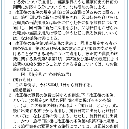
する分について適用し、当該旅行のうち当該変更の日前の
期間に対応する分については、なお従前の例による。
3
改正後の条例の規定
(赴任に係る旅費に係るものに限る。)
は、施行日以後に新たに採用をされ、又は転任を命ぜられ
た職員の当該採用又は転任に伴う赴任に係る旅費について
適用し、同日前に新たに採用をされ、又は転任を命ぜられ
た職員の当該採用又は転任に伴う赴任に係る旅費について
は、なお従前の例による。
4
改正後の条例第3条第5項の規定は、同項に規定する者が
同条第1項、第2項及び第4項の規定により旅費の支給を受
けることができる場合について適用し、改正前の職員の旅
費に関する条例第3条第1項、第2項及び第4項の規定により
旅費の支給を受けることができる場合については、なお従
前の例による。
附
則
(令和7年
条例第32号)
(施行期日)
1
この条例は、令和8年4月1日から施行する。
(経過措置)
2
改正後の職員の旅費に関する条例
(以下「改正後の条例」
という。)
の規定
(次項及び附則第4項に掲げるものを除
く。)
は、この条例の施行の日
(以下「施行日」という。)
以
後に出発する旅行から適用し、施行日前に出発した旅行に
ついては、なお従前の例による。
ただし、施行日前に出発
し、かつ、施行日以後に改正後の条例第4条第3項の規定に
より旅行命令の変更をする旅行については、改正後の条例