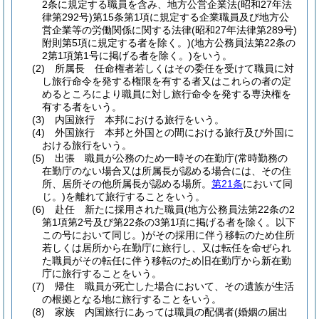
2条に規定する職員を含み、地方公営企業法
(昭和27年法
律第292号)
第15条第1項に規定する企業職員及び地方公
営企業等の労働関係に関する法律
(昭和27年法律第289号)
附則第5項に規定する者を除く。)
(地方公務員法第22条の
2第1項第1号に掲げる者を除く。)
をいう。
(2)
所属長 任命権者若しくはその委任を受けて職員に対
し旅行命令を発する権限を有する者又はこれらの者の定
めるところにより職員に対し旅行命令を発する専決権を
有する者をいう。
(3)
内国旅行 本邦における旅行をいう。
(4)
外国旅行 本邦と外国との間における旅行及び外国に
おける旅行をいう。
(5)
出張 職員が公務のため一時その在勤庁
(常時勤務の
在勤庁のない場合又は所属長が認める場合には、その住
所、居所その他所属長が認める場所。
第21条
において同
じ。)
を離れて旅行することをいう。
(6)
赴任 新たに採用された職員
(地方公務員法第22条の2
第1項第2号及び第22条の3第1項に掲げる者を除く。以下
この号において同じ。)
がその採用に伴う移転のため住所
若しくは居所から在勤庁に旅行し、又は転任を命ぜられ
た職員がその転任に伴う移転のため旧在勤庁から新在勤
庁に旅行することをいう。
(7)
帰住 職員が死亡した場合において、その遺族が生活
の根拠となる地に旅行することをいう。
(8)
家族 内国旅行にあっては職員の配偶者
(婚姻の届出