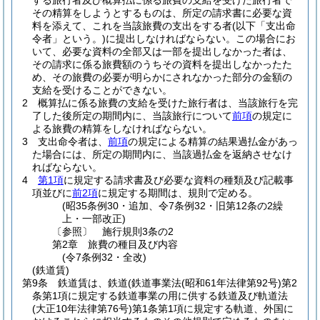
する旅行者及び概算払に係る旅費の支給を受けた旅行者で
その精算をしようとするものは、所定の請求書に必要な資
料を添えて、これを当該旅費の支出をする者
(以下「支出命
令者」という。)
に提出しなければならない。
この場合にお
いて、必要な資料の全部又は一部を提出しなかった者は、
その請求に係る旅費額のうちその資料を提出しなかったた
め、その旅費の必要が明らかにされなかった部分の金額の
支給を受けることができない。
2
概算払に係る旅費の支給を受けた旅行者は、当該旅行を完
了した後所定の期間内に、当該旅行について
前項
の規定に
よる旅費の精算をしなければならない。
3
支出命令者は、
前項
の規定による精算の結果過払金があっ
た場合には、所定の期間内に、当該過払金を返納させなけ
ればならない。
4
第1項
に規定する請求書及び必要な資料の種類及び記載事
項並びに
前2項
に規定する期間は、規則で定める。
(昭35条例30・追加、令7条例32・旧第12条の2繰
上・一部改正)
〔参照〕 施行規則3条の2
第2章
旅費の種目及び内容
(令7条例32・全改)
(鉄道賃)
第9条
鉄道賃は、鉄道
(鉄道事業法
(昭和61年法律第92号)
第2
条第1項に規定する鉄道事業の用に供する鉄道及び軌道法
(大正10年法律第76号)
第1条第1項に規定する軌道、外国に