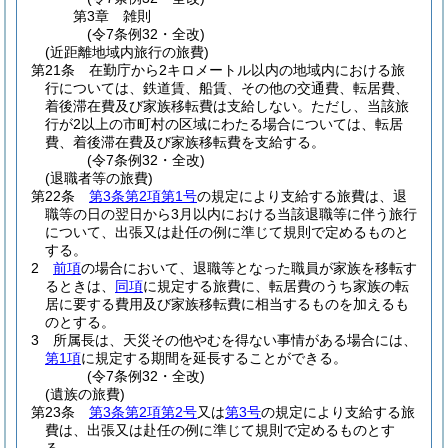
第3章
雑則
(令7条例32・全改)
(近距離地域内旅行の旅費)
第21条
在勤庁から2キロメートル以内の地域内における旅
行については、鉄道賃、船賃、その他の交通費、転居費、
着後滞在費及び家族移転費は支給しない。
ただし、当該旅
行が2以上の市町村の区域にわたる場合については、転居
費、着後滞在費及び家族移転費を支給する。
(令7条例32・全改)
(退職者等の旅費)
第22条
第3条第2項第1号
の規定により支給する旅費は、退
職等の日の翌日から3月以内における当該退職等に伴う旅行
について、出張又は赴任の例に準じて規則で定めるものと
する。
2
前項
の場合において、退職等となった職員が家族を移転す
るときは、
同項
に規定する旅費に、転居費のうち家族の転
居に要する費用及び家族移転費に相当するものを加えるも
のとする。
3
所属長は、天災その他やむを得ない事情がある場合には、
第1項
に規定する期間を延長することができる。
(令7条例32・全改)
(遺族の旅費)
第23条
第3条第2項第2号
又は
第3号
の規定により支給する旅
費は、出張又は赴任の例に準じて規則で定めるものとす