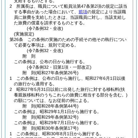
支給するものとする。
2
所属長は、職員について船員法第47条第2項の規定に該当
する事由があった場合において、
前項
の規定により当該職
員に旅費を支給したときは、当該職員に対し、当該支給し
た旅費の償還を請求するものとする。
(令7条例32・全改)
(実施規定)
第26条
この条例の実施のための手続その他その執行につい
て必要な事項は、規則で定める。
(令7条例32・全改)
附
則
この条例は、公布の日から施行する。
(令7条例32・旧第1項・一部改正)
附
則
(昭和27年
条例第26号)
1
この条例は、公布の日から施行し、昭和27年6月1日以後
の旅行から適用する。
2
昭和27年5月31日以前に出発した旅行に対する移転料
(扶
養親族移転料のうちこれらの旅費に相当する部分を含む。)
の額については、なお従前の例による。
附
則
(昭和28年
条例第44号)
この条例は、昭和29年1月1日から施行する。
附
則
(昭和29年
条例第32号)
この条例は、昭和29年7月1日から施行する。
附
則
(昭和30年
条例第17号)
1
この条例は、昭和30年8月1日から施行する。