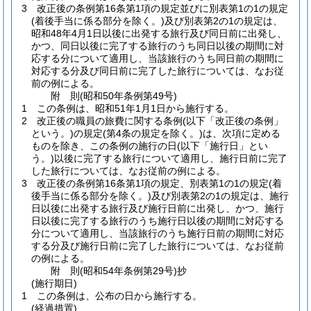
3
改正後の条例第16条第1項の規定並びに別表第1の1の規定
(着後手当に係る部分を除く。)
及び別表第2の1の規定は、
昭和48年4月1日以後に出発する旅行及び同日前に出発し、
かつ、同日以後に完了する旅行のうち同日以後の期間に対
応する分について適用し、当該旅行のうち同日前の期間に
対応する分及び同日前に完了した旅行については、なお従
前の例による。
附
則
(昭和50年
条例第49号)
1
この条例は、昭和51年1月1日から施行する。
2
改正後の職員の旅費に関する条例
(以下「改正後の条例」
という。)
の規定
(第4条の規定を除く。)
は、次項に定める
ものを除き、この条例の施行の日
(以下「施行日」とい
う。)
以後に完了する旅行について適用し、施行日前に完了
した旅行については、なお従前の例による。
3
改正後の条例第16条第1項の規定、別表第1の1の規定
(着
後手当に係る部分を除く。)
及び別表第2の1の規定は、施行
日以後に出発する旅行及び施行日前に出発し、かつ、施行
日以後に完了する旅行のうち施行日以後の期間に対応する
分について適用し、当該旅行のうち施行日前の期間に対応
する分及び施行日前に完了した旅行については、なお従前
の例による。
附
則
(昭和54年
条例第29号)
抄
(施行期日)
1
この条例は、公布の日から施行する。
(経過措置)