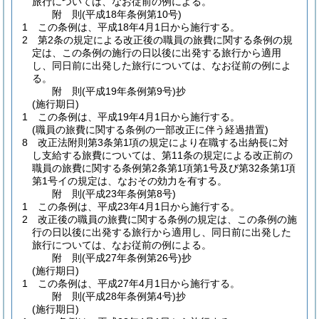
旅行については、なお従前の例による。
附
則
(平成18年
条例第10号)
1
この条例は、平成18年4月1日から施行する。
2
第2条の規定による改正後の職員の旅費に関する条例の規
定は、この条例の施行の日以後に出発する旅行から適用
し、同日前に出発した旅行については、なお従前の例によ
る。
附
則
(平成19年
条例第9号)
抄
(施行期日)
1
この条例は、平成19年4月1日から施行する。
(職員の旅費に関する条例の一部改正に伴う経過措置)
8
改正法附則第3条第1項の規定により在職する出納長に対
し支給する旅費については、第11条の規定による改正前の
職員の旅費に関する条例第2条第1項第1号及び第32条第1項
第1号イの規定は、なおその効力を有する。
附
則
(平成23年
条例第8号)
1
この条例は、平成23年4月1日から施行する。
2
改正後の職員の旅費に関する条例の規定は、この条例の施
行の日以後に出発する旅行から適用し、同日前に出発した
旅行については、なお従前の例による。
附
則
(平成27年
条例第26号)
抄
(施行期日)
1
この条例は、平成27年4月1日から施行する。
附
則
(平成28年
条例第4号)
抄
(施行期日)