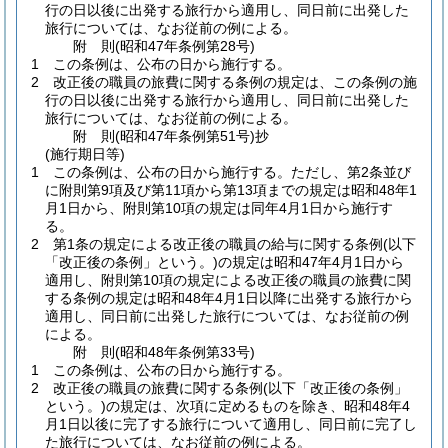
行の日以後に出発する旅行から適用し、同日前に出発した
旅行については、なお従前の例による。
附
則
(昭和47年
条例第28号)
1
この条例は、公布の日から施行する。
2
改正後の職員の旅費に関する条例の規定は、この条例の施
行の日以後に出発する旅行から適用し、同日前に出発した
旅行については、なお従前の例による。
附
則
(昭和47年
条例第51号)
抄
(施行期日等)
1
この条例は、公布の日から施行する。
ただし、第2条並び
に附則第9項及び第11項から第13項までの規定は昭和48年1
月1日から、附則第10項の規定は同年4月1日から施行す
る。
2
第1条の規定による改正後の職員の給与に関する条例
(以下
「改正後の条例」という。)
の規定は昭和47年4月1日から
適用し、附則第10項の規定による改正後の職員の旅費に関
する条例の規定は昭和48年4月1日以降に出発する旅行から
適用し、同日前に出発した旅行については、なお従前の例
による。
附
則
(昭和48年
条例第33号)
1
この条例は、公布の日から施行する。
2
改正後の職員の旅費に関する条例
(以下「改正後の条例」
という。)
の規定は、次項に定めるものを除き、昭和48年4
月1日以後に完了する旅行について適用し、同日前に完了し
た旅行については、なお従前の例による。