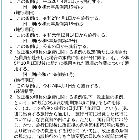
1
この条例は、平成28年4月1日から施行する。
附
則
(令和元年
条例第15号)
抄
(施行期日)
1
この条例は、令和2年4月1日から施行する。
附
則
(令和元年
条例第18号)
抄
(施行期日)
1
この条例は、令和元年12月14日から施行する。
附
則
(令和5年
条例第43号)
1
この条例は、公布の日から施行する。
2
改正後の職員の旅費に関する条例の規定
(新たに採用され
た職員が赴任した場合の旅費に係る部分に限る。)
は、令和
5年10月1日以後に新たに採用された職員の旅費について適
用する。
附
則
(令和7年
条例第1号)
(施行期日)
1
この条例は、令和7年4月1日から施行する。
(経過措置)
2
改正後の職員の旅費に関する条例
(以下「改正後の条例」
という。)
の規定
(次項及び附則第4項に掲げるものを除
く。)
は、この条例の施行の日
(以下「施行日」という。)
以
後に出発する旅行から適用し、施行日前に出発した旅行に
ついては、なお従前の例による。
ただし、施行日前に出発
し、かつ、施行日以後に改正後の条例第4条第3項の規定に
より旅行命令の変更をする旅行については、改正後の条例
の規定は、当該旅行のうち当該変更の日以後の期間に対応