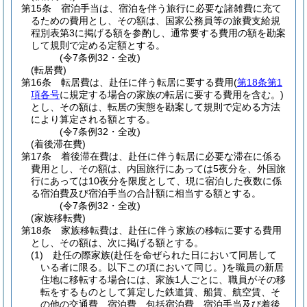
第15条
宿泊手当は、宿泊を伴う旅行に必要な諸雑費に充て
るための費用とし、その額は、国家公務員等の旅費支給規
程別表第3に掲げる額を参酌し、通常要する費用の額を勘案
して規則で定める定額とする。
(令7条例32・全改)
(転居費)
第16条
転居費は、赴任に伴う転居に要する費用
(
第18条第1
項各号
に規定する場合の家族の転居に要する費用を含む。)
とし、その額は、転居の実態を勘案して規則で定める方法
により算定される額とする。
(令7条例32・全改)
(着後滞在費)
第17条
着後滞在費は、赴任に伴う転居に必要な滞在に係る
費用とし、その額は、内国旅行にあっては5夜分を、外国旅
行にあっては10夜分を限度として、現に宿泊した夜数に係
る宿泊費及び宿泊手当の合計額に相当する額とする。
(令7条例32・全改)
(家族移転費)
第18条
家族移転費は、赴任に伴う家族の移転に要する費用
とし、その額は、次に掲げる額とする。
(1)
赴任の際家族
(赴任を命ぜられた日において同居して
いる者に限る。以下この項において同じ。)
を職員の新居
住地に移転する場合には、家族1人ごとに、職員がその移
転をするものとして算定した鉄道賃、船賃、航空賃、そ
の他の交通費、宿泊費、包括宿泊費、宿泊手当及び着後