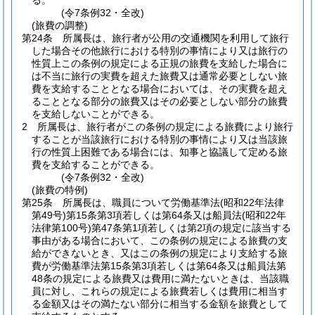
る。
(令7条例32・全改)
(旅費の調整)
第24条
所属長は、旅行者が公用の交通機関を利用して旅行
した場合その他旅行における特別の事情により又は旅行の
性質上この条例の規定による正規の旅費を支給した場合に
は不当に旅行の実費を超えた旅費又は通常必要としない旅
費を支給することとなる場合においては、その実費を超え
ることとなる部分の旅費又はその必要としない部分の旅費
を支給しないことができる。
2
所属長は、旅行者がこの条例の規定による旅費により旅行
することが当該旅行における特別の事情により又は当該旅
行の性質上困難である場合には、知事と協議して定める旅
費を支給することができる。
(令7条例32・全改)
(旅費の特例)
第25条
所属長は、職員について労働基準法
(昭和22年法律
第49号)
第15条第3項若しくは第64条又は船員法
(昭和22年
法律第100号)
第47条第1項若しくは第2項の規定に該当する
事由がある場合において、この条例の規定による旅費の支
給ができないとき、又はこの条例の規定により支給する旅
費が労働基準法第15条第3項若しくは第64条又は船員法第
48条の規定による旅費又は費用に満たないときは、当該職
員に対し、これらの規定による旅費若しくは費用に相当す
る金額又はその満たない部分に相当する金額を旅費として