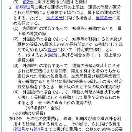
(3)
前2号
に掲げる費用に付随する費用
2
前項第1号
に掲げる運賃の額の上限は、運賃の等級が区分
された航空機により移動する場合には、最下級の運賃の額
とする。
ただし、
次の各号
に掲げる場合は、
当該各号
に定
める額とする。
(1)
内国旅行の場合であって、知事等が移動するとき 最
上級の運賃の額
(2)
外国旅行の場合であって、知事等が移動するとき及び
職務の等級が5級以上の者が長時間にわたる移動として規
則で定めるもの
(
次号
において「特定航空移動」とい
う。)
をするとき
(
同号
に掲げる場合を除く。)
最上級の
運賃の額
(3)
外国旅行の場合であって、運賃の等級が3以上に区分
された航空機により副知事、識見を有する者のうちから
選任された常勤の監査委員、企業局長及び病院事業管理
者が移動するとき並びに職務の等級が5級以上の者が特定
航空移動をするとき 最上級の直近下位の級の運賃の額
(4)
外国旅行の場合であって、職務の等級が4級以下の者
が著しく長時間にわたる移動として規則で定めるものを
するとき 最下級の直近上位の運賃の額
(令7条例32・全改)
(その他の交通費)
第12条
その他の交通費は、鉄道、船舶及び航空機以外を利
用する移動に要する費用とし、その額は、次に掲げる費用
(
第2号
から
第4号
までに掲げる費用は、公務のため特に必要