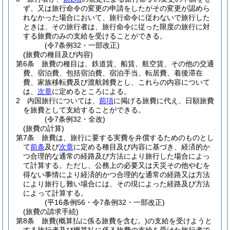
ず、又は旅行命令の変更の申請をしたがその変更が認めら
れなかった場合において、旅行命令に従わないで旅行した
ときは、その旅行者は、旅行命令に従った限度の旅行に対
する旅費のみの支給を受けることができる。
(令7条例32・一部改正)
(旅費の種目及び内容)
第6条
旅費の種目は、鉄道賃、船賃、航空賃、その他の交通
費、宿泊費、包括宿泊費、宿泊手当、転居費、着後滞在
費、家族移転費及び渡航雑費とし、これらの内容について
は、
次章
に定めるところによる。
2
内国旅行については、
前項
に掲げる旅費に代え、日額旅費
を旅費として支給することができる。
(令7条例32・全改)
(旅費の計算)
第7条
旅費は、旅行に要する実費を弁償するためのものとし
て
前条
及び
次章
に定める種目及び内容に基づき、経済的か
つ合理的な通常の経路及び方法により旅行した場合によっ
て計算する。
ただし、公務上の必要又は天災その他やむを
得ない事情により経済的かつ合理的な通常の経路又は方法
により旅行し難い場合には、その現によった経路及び方法
によって計算する。
(平16条例56・令7条例32・一部改正)
(旅費の請求手続)
第8条
旅費
(概算払に係る旅費を含む。)
の支給を受けようと