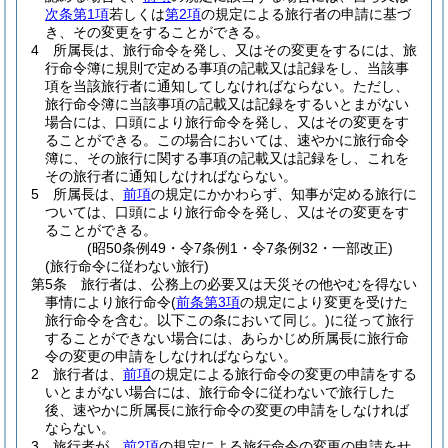
次条第1項
若しくは
第2項
の規定による旅行者の申請に基づ
き、その変更をすることができる。
4
所属長は、旅行命令を発し、又はその変更をするには、旅
行命令簿に規則で定める事項の記載又は記録をし、当該事
項を当該旅行者に通知してしなければならない。
ただし、
旅行命令簿に当該事項の記載又は記録をするいとまがない
場合には、口頭により旅行命令を発し、又はその変更をす
ることができる。
この場合においては、速やかに旅行命令
簿に、その旅行に関する事項の記載又は記録をし、これを
その旅行者に通知しなければならない。
5
所属長は、
前項
の規定にかかわらず、知事が定める旅行に
ついては、口頭により旅行命令を発し、又はその変更をす
ることができる。
(昭50条例49・令7条例1・令7条例32・一部改正)
(旅行命令に従わない旅行)
第5条
旅行者は、公務上の必要又は天災その他やむを得ない
事情により旅行命令
(
前条第3項
の規定により変更を受けた
旅行命令を含む。以下この条において同じ。)
に従って旅行
することができない場合には、あらかじめ所属長に旅行命
令の変更の申請をしなければならない。
2
旅行者は、
前項
の規定による旅行命令の変更の申請をする
いとまがない場合には、旅行命令に従わないで旅行した
後、速やかに所属長に旅行命令の変更の申請をしなければ
ならない。
3
旅行者が、
前2項
の規定による旅行命令の変更の申請をせ