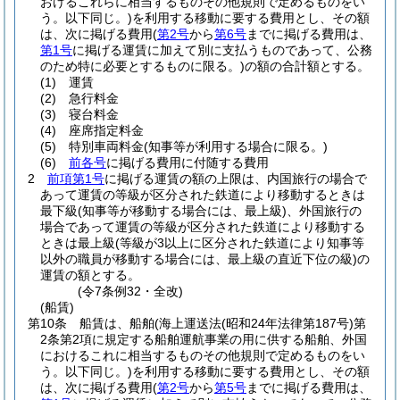
おけるこれらに相当するものその他規則で定めるものをい
う。以下同じ。)
を利用する移動に要する費用とし、その額
は、次に掲げる費用
(
第2号
から
第6号
までに掲げる費用は、
第1号
に掲げる運賃に加えて別に支払うものであって、公務
のため特に必要とするものに限る。)
の額の合計額とする。
(1)
運賃
(2)
急行料金
(3)
寝台料金
(4)
座席指定料金
(5)
特別車両料金
(知事等が利用する場合に限る。)
(6)
前各号
に掲げる費用に付随する費用
2
前項第1号
に掲げる運賃の額の上限は、内国旅行の場合で
あって運賃の等級が区分された鉄道により移動するときは
最下級
(知事等が移動する場合には、最上級)
、外国旅行の
場合であって運賃の等級が区分された鉄道により移動する
ときは最上級
(等級が3以上に区分された鉄道により知事等
以外の職員が移動する場合には、最上級の直近下位の級)
の
運賃の額とする。
(令7条例32・全改)
(船賃)
第10条
船賃は、船舶
(海上運送法
(昭和24年法律第187号)
第
2条第2項に規定する船舶運航事業の用に供する船舶、外国
におけるこれに相当するものその他規則で定めるものをい
う。以下同じ。)
を利用する移動に要する費用とし、その額
は、次に掲げる費用
(
第2号
から
第5号
までに掲げる費用は、