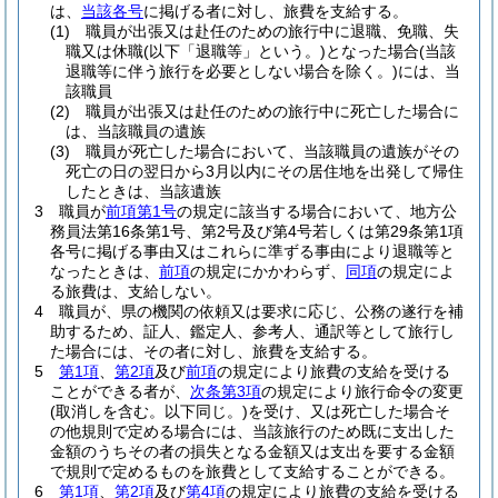
は、
当該各号
に掲げる者に対し、旅費を支給する。
(1)
職員が出張又は赴任のための旅行中に退職、免職、失
職又は休職
(以下「退職等」という。)
となった場合
(当該
退職等に伴う旅行を必要としない場合を除く。)
には、当
該職員
(2)
職員が出張又は赴任のための旅行中に死亡した場合に
は、当該職員の遺族
(3)
職員が死亡した場合において、当該職員の遺族がその
死亡の日の翌日から3月以内にその居住地を出発して帰住
したときは、当該遺族
3
職員が
前項第1号
の規定に該当する場合において、地方公
務員法第16条第1号、第2号及び第4号若しくは第29条第1項
各号に掲げる事由又はこれらに準ずる事由により退職等と
なったときは、
前項
の規定にかかわらず、
同項
の規定によ
る旅費は、支給しない。
4
職員が、県の機関の依頼又は要求に応じ、公務の遂行を補
助するため、証人、鑑定人、参考人、通訳等として旅行し
た場合には、その者に対し、旅費を支給する。
5
第1項
、
第2項
及び
前項
の規定により旅費の支給を受ける
ことができる者が、
次条第3項
の規定により旅行命令の変更
(取消しを含む。以下同じ。)
を受け、又は死亡した場合そ
の他規則で定める場合には、当該旅行のため既に支出した
金額のうちその者の損失となる金額又は支出を要する金額
で規則で定めるものを旅費として支給することができる。
6
第1項
、
第2項
及び
第4項
の規定により旅費の支給を受ける