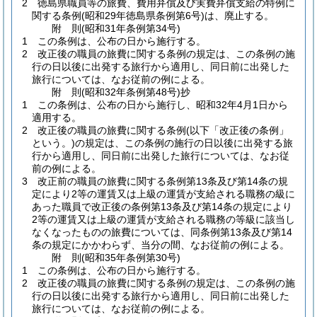
2
徳島県職員等の旅費、費用弁償及び実費弁償支給の特例に
関する条例
(昭和29年徳島県条例第6号)
は、廃止する。
附
則
(昭和31年
条例第34号)
1
この条例は、公布の日から施行する。
2
改正後の職員の旅費に関する条例の規定は、この条例の施
行の日以後に出発する旅行から適用し、同日前に出発した
旅行については、なお従前の例による。
附
則
(昭和32年
条例第48号)
抄
1
この条例は、公布の日から施行し、昭和32年4月1日から
適用する。
2
改正後の職員の旅費に関する条例
(以下「改正後の条例」
という。)
の規定は、この条例の施行の日以後に出発する旅
行から適用し、同日前に出発した旅行については、なお従
前の例による。
3
改正前の職員の旅費に関する条例第13条及び第14条の規
定により2等の運賃又は上級の運賃が支給される職務の級に
あった職員で改正後の条例第13条及び第14条の規定により
2等の運賃又は上級の運賃が支給される職務の等級に該当し
なくなったものの旅費については、同条例第13条及び第14
条の規定にかかわらず、当分の間、なお従前の例による。
附
則
(昭和35年
条例第30号)
1
この条例は、公布の日から施行する。
2
改正後の職員の旅費に関する条例の規定は、この条例の施
行の日以後に出発する旅行から適用し、同日前に出発した
旅行については、なお従前の例による。