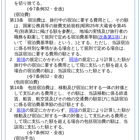
を切り捨てる。
(令7条例32・全改)
(宿泊費)
第13条
宿泊費は、旅行中の宿泊に要する費用とし、その額
は、国家公務員等の旅費支給規程
(昭和25年大蔵省令第45
号)
別表第2に掲げる額を参酌し、地域の実情及び旅行者の
職務を勘案して規則で定める宿泊費基準額
(
次条第1項
にお
いて「宿泊費基準額」という。)
とする。
ただし、当該宿泊
に係る特別な事情がある場合として規則で定める場合は、
当該宿泊に要する費用の額とする。
2
前項
の規定にかかわらず、
同項
の規定により計算した額が
旅行中の宿泊に要する費用として現に支払った額を超える
場合の宿泊費の額は、当該現に支払った額とする。
(令7条例32・全改)
(包括宿泊費)
第14条
包括宿泊費は、移動及び宿泊に対する一体の対価と
して支払われる費用とし、その額は、当該移動に係る鉄道
賃、船賃、航空賃及びその他の交通費の額並びに当該宿泊
に係る宿泊費基準額の合計額とする。
2
前項
の規定にかかわらず、
同項
の規定により計算した額が
移動及び宿泊に対する一体の対価として支払われる費用と
して現に支払った額を超える場合の包括宿泊費の額は、当
該現に支払った額とする。
(令7条例32・全改)
(宿泊手当)