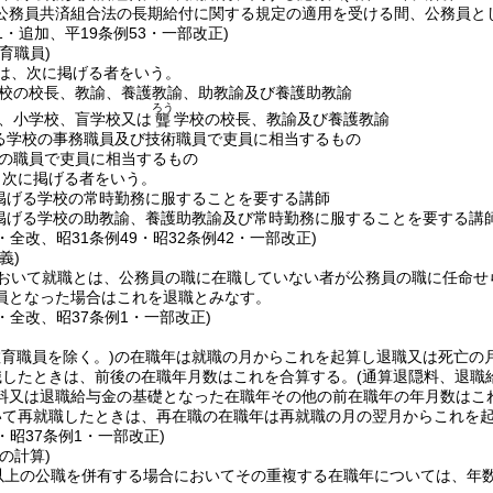
公務員共済組合法の長期給付に関する規定の適用を受ける間、公務員と
41・追加、平19条例53・一部改正)
育職員)
は、次に掲げる者をいう。
校の校長、教諭、養護教諭、助教諭及び養護助教諭
ろう
、小学校、盲学校又は
学校の校長、教諭及び養護教諭
聾
る学校の事務職員及び技術職員で吏員に相当するもの
の職員で吏員に相当するもの
、次に掲げる者をいう。
掲げる学校の常時勤務に服することを要する講師
掲げる学校の助教諭、養護助教諭及び常時勤務に服することを要する講
5・全改、昭31条例49・昭32条例42・一部改正)
義)
おいて就職とは、公務員の職に在職していない者が公務員の職に任命せ
員となった場合はこれを退職とみなす。
5・全改、昭37条例1・一部改正)
教育職員を除く。)
の在職年は就職の月からこれを起算し退職又は死亡の
職したときは、前後の在職年月数はこれを合算する。
(通算退隠料、退職
料又は退職給与金の基礎となった在職年その他の前在職年の年月数はこ
いて再就職したときは、再在職の在職年は再就職の月の翌月からこれを
5・昭37条例1・一部改正)
の計算)
以上の公職を併有する場合においてその重複する在職年については、年