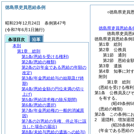
徳島県吏員恩給条例
○徳島県吏員
昭和23年12月24日 条例第47号
徳島県吏員恩給条
(令和7年6月1日施行)
徳島県吏員恩
徳島県吏員恩給条例
条項目次
沿革
第1章
総則
本則
第2章
公務員
第1章
総則
第1節
通則
第1条
(恩給を受ける権利)
第2節
恩給金
第2条
(恩給の種類)
第3章
遺族
第2条の2
(年金である恩給の年額の
第4章
知事に対
改定)
附則
第3条
(年金恩給給与の始期及び終
第1章
総則
期)
(恩給を受ける権利
第4条
(恩給金額の円位未満の切り
第1条
公務員及び
上げ)
を有する。
第5条
(恩給請求権の除斥期間)
(昭49条例
第6条
(恩給の選択)
(恩給の種類)
第7条
(年金恩給権の一般的消滅原
第2条
この条例に
因)
2
退隠料、増加退
第7条の2
(恩給の失権、停止等に該
(昭28条例
当した場合の届出)
(年金である恩給の
第8条
(未給与恩給の遺族への給与)