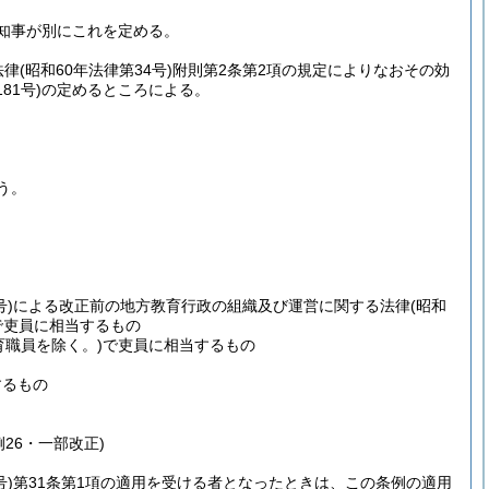
知事が別にこれを定める。
法律
(昭和60年法律第34号)
附則第2条第2項の規定によりなおその効
81号)
の定めるところによる。
う。
号)
による改正前の地方教育行政の組織及び運営に関する法律
(昭和
で吏員に相当するもの
育職員を除く。)
で吏員に相当するもの
するもの
例26・一部改正)
号)
第31条第1項の適用を受ける者となったときは、この条例の適用