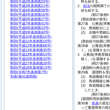
附則
(平成2年条例第23号)
料を給する。
附則
(平成3年条例第21号)
2
前項
の期間満了
附則
(平成4年条例第39号)
給を給する。
附則
(平成5年条例第16号)
(昭27条例
附則
(平成6年条例第27号)
(恩給資格の喪失)
附則
(平成7年条例第41号)
第27条
公務員
(準
附則
(平成8年条例第23号)
(1)
懲戒処分によ
附則
(平成9年条例第40号)
(2)
在職中禁錮以
附則
(平成10年条例第15号)
(昭27条例
附則
(平成11年条例第19号)
(恩給給与始期に関
附則
(平成12年条例第68号)
第28条
公務員
(準
附則
(平成13年条例第30号)
く。)
を退職するの
附則
(平成19年条例第53号)
2
公務員
(準教育職
附則
(平成20年条例第33号)
除く。)
を退職する
附則
(平成27年条例第26号)
(昭27条例
附則
(平成28年条例第13号)
(退隠料の再任改定
附則
(令和7年条例第7号)
第29条
退隠料を受
別表
(第41条関係)
(1)
再就職後1年
(2)
再就職後公務
(3)
再就職後公務
したとき。
(昭57条例
(退隠料増加退隠料
第30条
前条
の規定
って重度障害の程