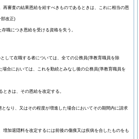
。
再審査の結果恩給を給すべきものであるときは、これに相当の恩
一部改正)
た存職につき恩給を受ける資格を失う。
)
として在職する者については、全ての公務員
(準教育職員を除
た場合においては、これを勤続とみなし後の公務員
(準教育職員を
るときは、その恩給を改定する。
態となり、又はその程度が増進した場合においてその期間内に請求
、増加退隠料を改定するには前後の傷痍又は疾病を合したものをも