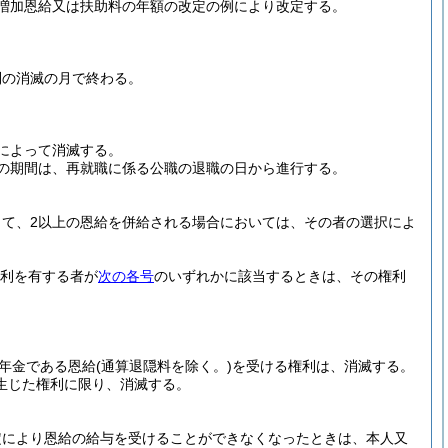
増加恩給又は扶助料の年額の改定の例により改定する。
利の消滅の月で終わる。
によって消滅する。
の期間は、再就職に係る公職の退職の日から進行する。
て、2以上の恩給を併給される場合においては、その者の選択によ
利を有する者が
次の各号
のいずれかに該当するときは、その権利
年金である恩給
(通算退隠料を除く。)
を受ける権利は、消滅する。
生じた権利に限り、消滅する。
定により恩給の給与を受けることができなくなったときは、本人又