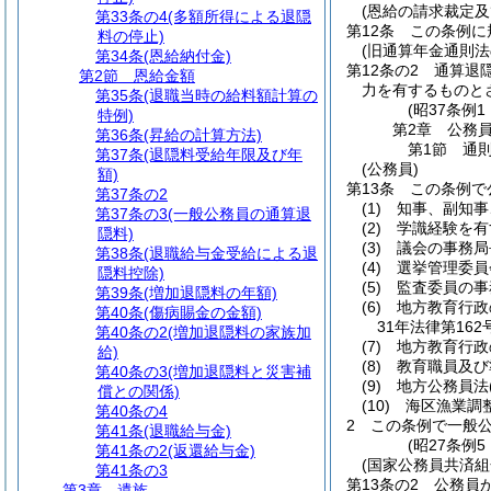
(恩給の請求裁定及
第33条の4
(多額所得による退隠
第12条
この条例に
料の停止)
(旧通算年金通則法
第34条
(恩給納付金)
第12条の2
通算退
第2節
恩給金額
力を有するものと
第35条
(退職当時の給料額計算の
(昭37条例
特例)
第2章
公務
第36条
(昇給の計算方法)
第1節
通
第37条
(退隠料受給年限及び年
(公務員)
額)
第13条
この条例で
第37条の2
(1)
知事、副知事
第37条の3
(一般公務員の通算退
(2)
学識経験を有
隠料)
(3)
議会の事務局
第38条
(退職給与金受給による退
(4)
選挙管理委員
隠料控除)
(5)
監査委員の事
第39条
(増加退隠料の年額)
(6)
地方教育行政
第40条
(傷病賜金の金額)
31年法律第162
第40条の2
(増加退隠料の家族加
(7)
地方教育行政
給)
(8)
教育職員及び
第40条の3
(増加退隠料と災害補
(9)
地方公務員法
償との関係)
(10)
海区漁業調
第40条の4
2
この条例で一般
第41条
(退職給与金)
(昭27条例
第41条の2
(返還給与金)
(国家公務員共済
第41条の3
第13条の2
公務員
第3章
遺族