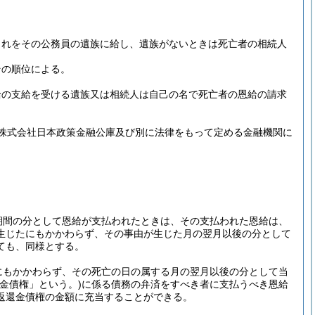
これをその公務員の遺族に給し、遺族がないときは死亡者の相続人
その順位による。
給の支給を受ける遺族又は相続人は自己の名で死亡者の恩給の請求
株式会社日本政策金融公庫及び別に法律をもって定める金融機関に
期間の分として恩給が支払われたときは、その支払われた恩給は、
生じたにもかかわらず、その事由が生じた月の翌月以後の分として
ても、同様とする。
にもかかわらず、その死亡の日の属する月の翌月以後の分として当
還金債権」という。)
に係る債務の弁済をすべき者に支払うべき恩給
返還金債権の金額に充当することができる。