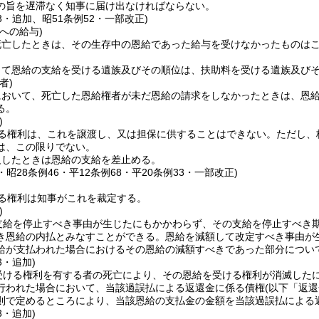
の旨を遅滞なく知事に届け出なければならない。
53・追加、昭51条例52・一部改正)
への給与)
死亡したときは、その生存中の恩給であった給与を受けなかったものは
って恩給の支給を受ける遺族及びその順位は、扶助料を受ける遺族及び
者)
において、死亡した恩給権者が未だ恩給の請求をしなかったときは、恩
る。
)
る権利は、これを譲渡し、又は担保に供することはできない。
ただし、
は、この限りでない。
反したときは恩給の支給を差止める。
5・昭28条例46・平12条例68・平20条例33・一部改正)
る権利は知事がこれを裁定する。
)
支給を停止すべき事由が生じたにもかかわらず、その支給を停止すべき
き恩給の内払とみなすことができる。
恩給を減額して改定すべき事由が
給が支払われた場合におけるその恩給の減額すべきであった部分につい
3・追加)
受ける権利を有する者の死亡により、その恩給を受ける権利が消滅した
行われた場合において、当該過誤払による返還金に係る債権
(以下「返
則で定めるところにより、当該恩給の支払金の金額を当該過誤払による
3・追加)