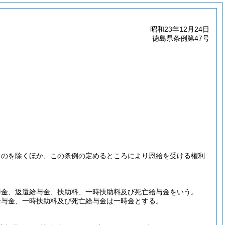
昭和23年12月24日
徳島県条例第47号
ものを除くほか、この条例の定めるところにより恩給を受ける権利
与金、返還給与金、扶助料、一時扶助料及び死亡給与金をいう。
給与金、一時扶助料及び死亡給与金は一時金とする。