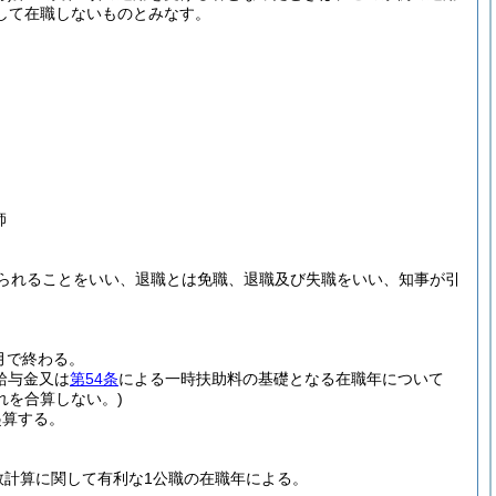
して在職しないものとみなす。
師
られることをいい、退職とは免職、退職及び失職をいい、知事が引
月で終わる。
給与金又は
第54条
による一時扶助料の基礎となる在職年について
れを合算しない。)
起算する。
数計算に関して有利な1公職の在職年による。