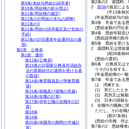
第2条の2
退隠料、
第9条
(未給与恩給の請求者)
2
前項
の規定によ
第10条
(恩給権の処分禁止)
(平13条例3
第11条
(恩給権の裁定)
(年金恩給給与の始
第11条の2
(恩給の支払の調整)
第3条
年金である
第11条の3
(恩給金額の円位未
第12条
(恩給の請求裁定及び支給の
第4条
恩給年額並
手続)
(恩給請求権の除斥
第12条の2
(旧通算年金通則法の適
第5条
恩給を受け
用)
2
退隠料又は増加
第2章
公務員
(昭28条例
第1節
通則
(恩給の選択)
第13条
(公務員)
第6条
公務員又は
第13条の2
(国家公務員共済組合
りその1を給する
法の長期給付の適用を受ける者
(年金恩給権の一般
の取扱)
第7条
年金である
第14条
(教育職員及び準教育職
は、消滅する。
員)
(1)
死亡したとき
第15条
(就職及び退職の意義)
(2)
死刑又は無期
第16条
(在職の計算)
(3)
日本の国籍を
第17条
(併有公職の在職年の計
2
在職中の職務に
算)
ただし、その在職
第18条
(昭37条例
第19条
(恩給の失権、停
第20条
(休職等の期間の半減計
第7条の2
恩給権者
算)