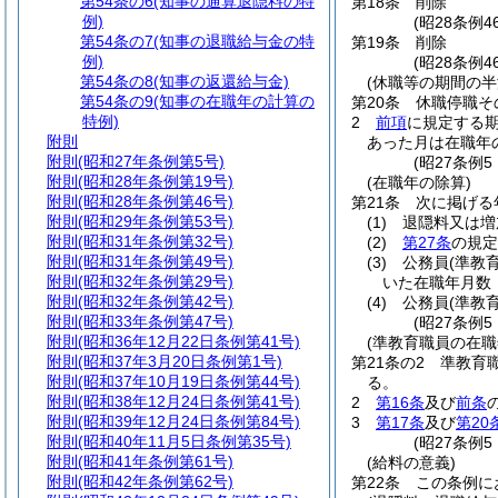
第54条の6
(知事の通算退隠料の特
第18条
削除
例)
(昭28条例46
第54条の7
(知事の退職給与金の特
第19条
削除
例)
(昭28条例46
第54条の8
(知事の返還給与金)
(休職等の期間の半
第54条の9
(知事の在職年の計算の
第20条
休職停職そ
特例)
2
前項
に規定する
附則
あった月は在職年
附則
(昭和27年条例第5号)
(昭27条例
附則
(昭和28年条例第19号)
(在職年の除算)
附則
(昭和28年条例第46号)
第21条
次に掲げる
附則
(昭和29年条例第53号)
(1)
退隠料又は増
附則
(昭和31年条例第32号)
(2)
第27条
の規定
附則
(昭和31年条例第49号)
(3)
公務員
(準教
附則
(昭和32年条例第29号)
いた在職年月数
附則
(昭和32年条例第42号)
(4)
公務員
(準教
附則
(昭和33年条例第47号)
(昭27条例
附則
(昭和36年12月22日条例第41号)
(準教育職員の在職
附則
(昭和37年3月20日条例第1号)
第21条の2
準教育
附則
(昭和37年10月19日条例第44号)
る。
附則
(昭和38年12月24日条例第41号)
2
第16条
及び
前条
附則
(昭和39年12月24日条例第84号)
3
第17条
及び
第20
附則
(昭和40年11月5日条例第35号)
(昭27条例5
附則
(昭和41年条例第61号)
(給料の意義)
附則
(昭和42年条例第62号)
第22条
この条例に