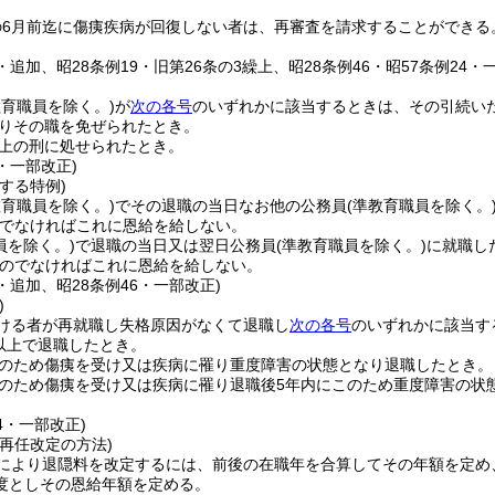
の6月前迄に傷痍疾病が回復しない者は、再審査を請求することができる
5・追加、昭28条例19・旧第26条の3繰上、昭28条例46・昭57条例24・
教育職員を除く。)
が
次の各号
のいずれかに該当するときは、その引続い
りその職を免ぜられたとき。
上の刑に処せられたとき。
5・一部改正)
する特例)
教育職員を除く。)
でその退職の当日なお他の公務員
(準教育職員を除く。
でなければこれに恩給を給しない。
員を除く。)
で退職の当日又は翌日公務員
(準教育職員を除く。)
に就職し
のでなければこれに恩給を給しない。
5・追加、昭28条例46・一部改正)
)
ける者が再就職し失格原因がなくて退職し
次の各号
のいずれかに該当す
以上で退職したとき。
のため傷痍を受け又は疾病に罹り重度障害の状態となり退職したとき。
のため傷痍を受け又は疾病に罹り退職後5年内にこのため重度障害の状
24・一部改正)
再任改定の方法)
により退隠料を改定するには、前後の在職年を合算してその年額を定め
度としその恩給年額を定める。