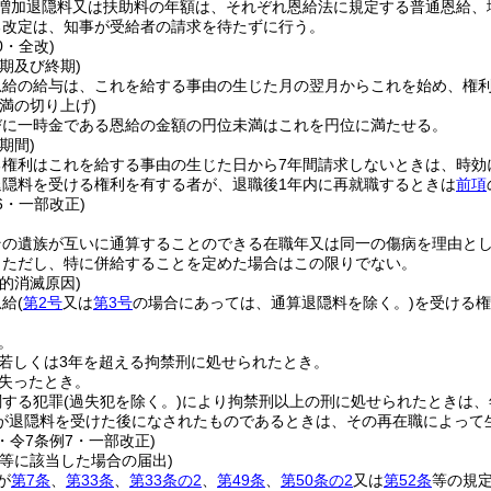
増加退隠料又は扶助料の年額は、それぞれ恩給法に規定する普通恩給、
る改定は、知事が受給者の請求を待たずに行う。
0・全改)
期及び終期)
恩給の給与は、これを給する事由の生じた月の翌月からこれを始め、権
満の切り上げ)
びに一時金である恩給の金額の円位未満はこれを円位に満たせる。
期間)
る権利はこれを給する事由の生じた日から7年間請求しないときは、時効
退隠料を受ける権利を有する者が、退職後1年内に再就職するときは
前項
46・一部改正)
その遺族が互いに通算することのできる在職年又は同一の傷病を理由とし
。
ただし、特に併給することを定めた場合はこの限りでない。
的消滅原因)
恩給
(
第2号
又は
第3号
の場合にあっては、通算退隠料を除く。)
を受ける権
。
若しくは3年を超える拘禁刑に処せられたとき。
失ったとき。
関する犯罪
(過失犯を除く。)
により拘禁刑以上の刑に処せられたときは、
が退隠料を受けた後になされたものであるときは、その再在職によって
1・令7条例7・一部改正)
止等に該当した場合の届出)
が
第7条
、
第33条
、
第33条の2
、
第49条
、
第50条の2
又は
第52条
等の規