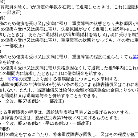
金)
教育職員を除く。)
が所定の年数を在職して退職したときは、これに退隠
5・一部改正)
件)
務のため傷痍を受け又は疾病に罹り、重度障害の状態となり失格原因が
ため傷痍を受け又は疾病に罹り、失格原因がなくて退職した後5年内にこ
求したときは、あらたに退隠料及び増加退隠料を給し又は現に受ける増
ため傷痍を受け又は疾病に罹り、重度障害の状態となっても、その者に
24・一部改正)
)
務のため傷痍を受け又は疾病に罹り、重度障害の程度に至らなくても
第
金を給する。
ため傷痍を受け又は疾病に罹り失格原因なくして退職した後5年内にこれ
この期間内に請求したときはこれに傷病賜金を給する。
は、
前2項
の規定により給する傷病賜金につきこれを準用する。
働基準法
(昭和22年法律第49号)
第77条の規定による障害補償又はこれに
給しない。
ただし、当該補償又は給付の金額が傷病賜金の金額より少い
れを退隠料又は退職給与金と併給することができる。
46・全改、昭57条例24・一部改正)
よる重度障害の程度は、恩給法別表第1号表ノ2に掲げるものとする。
き障害の程度は、恩給法別表第1号表ノ3に掲げるものとする。
46・全改、昭57条例24・平13条例30・一部改正)
制限)
隠料の裁定をするに当たり、将来重度障害が回復し、又はその程度が低