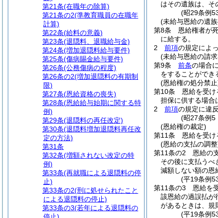
はその遺族は、そ
第21条
(在職年の除算)
(昭29条例
第21条の2
(準教育職員の在職年
(未給与恩給の遺族
計算)
第8条
恩給権者が
第22条
(給料の意義)
に給する。
第23条
(退隠料、退職給与金)
2
前項
の規定によ
第24条
(増加退隠料給与要件)
(未給与恩給の請求
第25条
(傷病賜金給与要件)
第9条
前条
の場合
第26条
(公務傷病の程度)
をすることができ
第26条の2
(増加退隠料の有期制
(恩給権の処分禁止
限)
第10条
恩給を受け
第27条
(恩給資格の喪失)
担保に供する場合
第28条
(恩給給与始期に関する特
2
前項
の規定に違
例)
(昭27条例
第29条
(退隠料の再任改定)
(恩給権の裁定)
第30条
(退隠料増加退隠料再任改
第11条
恩給を受け
定の方法)
(恩給の支払の調整
第31条
第11条の2
恩給の
第32条
(増額されない改定の特
その後に支払うべ
例)
減額しない額の恩
第33条
(再就職による退隠料の停
(平19条例5
止)
第11条の3
恩給を
第33条の2
(刑に処せられたこと
該恩給の過誤払が
による退隠料の停止)
があるときは、規
第33条の3
(若年による退隠料の
(平19条例5
停止)