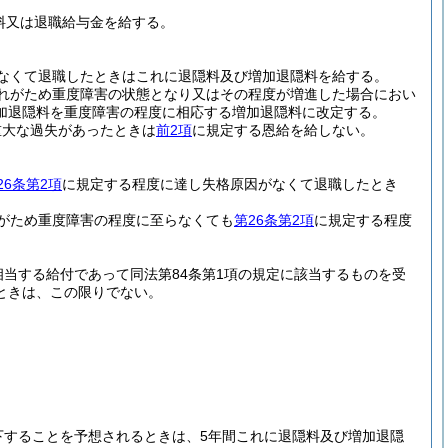
料又は退職給与金を給する。
なくて退職したときはこれに退隠料及び増加退隠料を給する。
れがため重度障害の状態となり又はその程度が増進した場合におい
加退隠料を重度障害の程度に相応する増加退隠料に改定する。
重大な過失があったときは
前2項
に規定する恩給を給しない。
26条第2項
に規定する程度に達し失格原因がなくて退職したとき
がため重度障害の程度に至らなくても
第26条第2項
に規定する程度
相当する給付であって同法第84条第1項の規定に該当するものを受
ときは、この限りでない。
下することを予想されるときは、5年間これに退隠料及び増加退隠