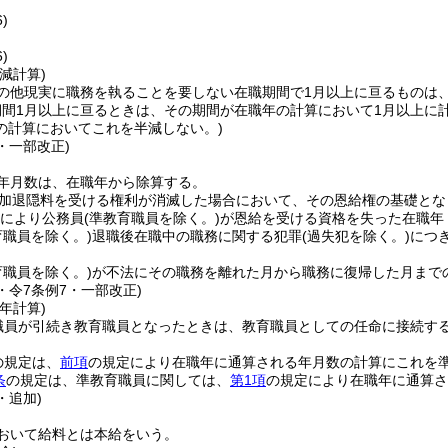
)
)
減計算)
の他現実に職務を執ることを要しない在職期間で1月以上に亘るものは
期間1月以上に亘るときは、その期間が在職年の計算において1月以上に
の計算においてこれを半減しない。)
5・一部改正)
年月数は、在職年から除算する。
加退隠料を受ける権利が消滅した場合において、その恩給権の基礎とな
により公務員
(準教育職員を除く。)
が恩給を受ける資格を失った在職年
育職員を除く。)
退職後在職中の職務に関する犯罪
(過失犯を除く。)
につ
育職員を除く。)
が不法にその職務を離れた月から職務に復帰した月まで
5・令7条例7・一部改正)
年計算)
職員が引続き教育職員となったときは、教育職員としての任命に接続する
の規定は、
前項
の規定により在職年に通算される年月数の計算にこれを
条
の規定は、準教育職員に関しては、
第1項
の規定により在職年に通算さ
・追加)
おいて給料とは本給をいう。