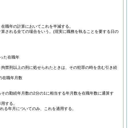
、在職年の計算においてこれを半減する。
計算される全ての場合をいう。
(現実に職務を執ることを要する日の
った在職年
き拘禁刑以上の刑に処せられたときは、その犯罪の時を含む引き続
の在職年月数
その勤続年月数の2分の1に相当する年月数を在職年数に通算す
準用する。
れる年月についてのみ、これを適用する。