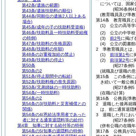
については、国家
第42条
(遺族の範囲)
(昭36条例
第43条
(遺族扶助料の順位)
(教育職員及び準教
第44条
(同順位の遺族2人以上ある
第14条
教育職員と
場合)
(1)
公立の高等学
第45条
(成年の子の扶助料受資格)
第46条
(扶助料及一時扶助料受給権
(2)
公立の中学校
の特例)
(3)
前2号
に掲げ
第47条
(扶助料の失格原因)
(4)
公立の図書館
第48条
(扶助料の年額)
2
準教育職員とは
第48条の2
(重複加給の禁止)
(1)
前項第1号
に
第49条
(扶助料の停止)
(2)
前項第2号
に
第50条
(昭27条例
第50条の2
(就職及び退職の意
第51条
(停止期間中の転給)
第15条
この条例に
第52条
(扶助料権の喪失原因)
き続いて一般公務
第53条
(兄弟姉妹の一時扶助料)
(昭27条例
第54条
(一時扶助料)
(在職の計算)
第54条の2
第16条
公務員
(準
第54条の3
(扶助料と災害補償との
2
退職した後再就
関係)
は、前に通算退隠
第54条の4
(恩給法準用者であった
3
退職した月にお
者に対する通算退隠料等の給付)
(昭27条例
第4章
知事に対する給付等の特例
(併有公職の在職年
第54条の5
(知事の退隠料の特例)
第17条
公務員が2