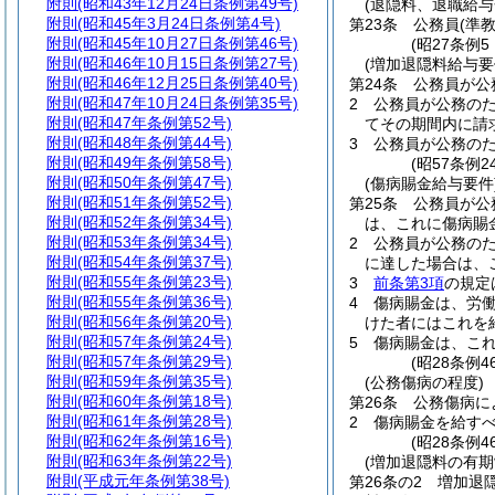
附則
(昭和43年12月24日条例第49号)
(退隠料、退職給与
附則
(昭和45年3月24日条例第4号)
第23条
公務員
(準
附則
(昭和45年10月27日条例第46号)
(昭27条例
附則
(昭和46年10月15日条例第27号)
(増加退隠料給与要
附則
(昭和46年12月25日条例第40号)
第24条
公務員が公
附則
(昭和47年10月24日条例第35号)
2
公務員が公務の
附則
(昭和47年条例第52号)
てその期間内に請
附則
(昭和48年条例第44号)
3
公務員が公務の
附則
(昭和49年条例第58号)
(昭57条例
附則
(昭和50年条例第47号)
(傷病賜金給与要件
附則
(昭和51年条例第52号)
第25条
公務員が公
附則
(昭和52年条例第34号)
は、これに傷病賜
附則
(昭和53年条例第34号)
2
公務員が公務の
附則
(昭和54年条例第37号)
に達した場合は、
附則
(昭和55年条例第23号)
3
前条第3項
の規定
附則
(昭和55年条例第36号)
4
傷病賜金は、労
附則
(昭和56年条例第20号)
けた者にはこれを
附則
(昭和57年条例第24号)
5
傷病賜金は、こ
附則
(昭和57年条例第29号)
(昭28条例
附則
(昭和59年条例第35号)
(公務傷病の程度)
附則
(昭和60年条例第18号)
第26条
公務傷病に
附則
(昭和61年条例第28号)
2
傷病賜金を給すべ
附則
(昭和62年条例第16号)
(昭28条例
附則
(昭和63年条例第22号)
(増加退隠料の有期
附則
(平成元年条例第38号)
第26条の2
増加退