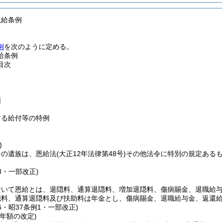
恩給条例
例
を次のように定める。
給条例
目次
額
する給付等の特例
)
その遺族は、恩給法
(大正12年法律第48号)
その他法令に特別の規定ある
58・一部改正)
おいて恩給とは、退隠料、通算退隠料、増加退隠料、傷病賜金、退職給
隠料、通算退隠料及び扶助料は年金とし、傷病賜金、退職給与金、返還
46・昭37条例1・一部改正)
年額の改定)