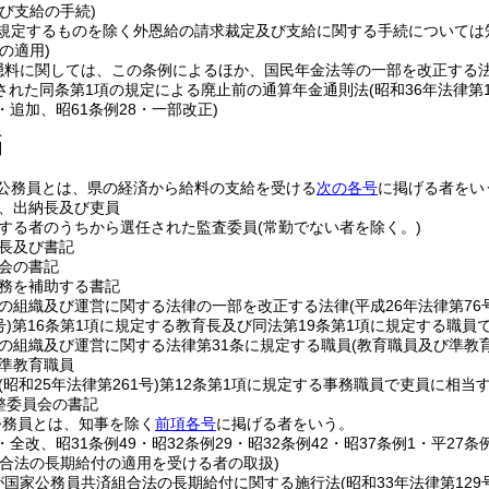
び支給の手続)
規定するものを除く外恩給の請求裁定及び支給に関する手続については
の適用)
隠料に関しては、この条例によるほか、国民年金法等の一部を改正する
された同条第1項の規定による廃止前の通算年金通則法
(昭和36年法律第1
1・追加、昭61条例28・一部改正)
員
則
公務員とは、県の経済から給料の支給を受ける
次の各号
に掲げる者をい
、出納長及び吏員
する者のうちから選任された監査委員
(常勤でない者を除く。)
長及び書記
会の書記
務を補助する書記
の組織及び運営に関する法律の一部を改正する法律
(平成26年法律第76
号)
第16条第1項に規定する教育長及び同法第19条第1項に規定する職員
の組織及び運営に関する法律第31条に規定する職員
(教育職員及び準教
準教育職員
(昭和25年法律第261号)
第12条第1項に規定する事務職員で吏員に相当
整委員会の書記
公務員とは、知事を除く
前項各号
に掲げる者をいう。
5・全改、昭31条例49・昭32条例29・昭32条例42・昭37条例1・平27条
組合法の長期給付の適用を受ける者の取扱)
が国家公務員共済組合法の長期給付に関する施行法
(昭和33年法律第129