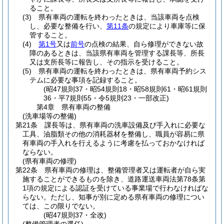
ること。
(3)
県有車両の運転を終わったときは、当該車両を点検
し、必要な整備を行い、
第11条
の規定により車庫等に保
管すること。
(4)
第1号
又は
前号
の点検の結果、自ら修理ができない故
障のあるときは、当該県有車両を管理する課長等、所長
又は支所長等に報告し、その指示を受けること。
(5)
県有車両の運転を終わったときは、県有車両予約シス
テムに必要な事項を記録すること。
(昭47規則37・昭54規則18・昭58規則61・昭61規則
36・平7規則55・令5規則23・一部改正)
第4章
県有車両の整備
(洗車場等の整備)
第21条
課長等は、県有車両の洗車設備及び手入れに必要な
工具、油脂類その他の消耗器材を整備し、職員が容易に県
有車両の手入れを行えるように考慮を払っておかなければ
ならない。
(県有車両の修理)
第22条
県有車両の修理は、整備管理者又は運転者が自ら実
施することができるものを除き、道路運送車両法第78条第
1項の規定による認証を受けている事業場で行わなければな
らない。
ただし、知事が別に定める県有車両の修理につい
ては、この限りでない。
(昭47規則37・全改)