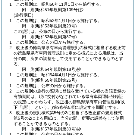
1
この規則は、昭和50年11月1日から施行する。
附
則
(昭和51年
規則第109号)
抄
(施行期日)
1
この規則は、昭和52年1月1日から施行する。
附
則
(昭和53年
規則第29号)
この規則は、公布の日から施行する。
附
則
(昭和53年
規則第87号)
1
この規則は、公布の日から施行する。
2
改正後の徳島県県有車両管理規則の様式に相当する改正前
の徳島県県有車両管理規則に定める様式による用紙は、当
分の間、所要の調整をして使用することができるものとす
る。
附
則
(昭和54年
規則第18号)
抄
1
この規則は、昭和54年4月1日から施行する。
附
則
(昭和55年
規則第25号)
1
この規則は、公布の日から施行する。
2
この規則の施行の際現に登録を受けている者の当該登録の
有効期間は、現に交付がなされている県有車両運転登録証
の規定にかかわらず、改正後の徳島県県有車両管理規則
(以
下「規則」という。)
第9条第5項に規定する期間とする。
3
改正後の規則様式第5号の2に相当する改正前の規則様式
第5号の2による用紙は、当分の間、所要の調整をして使用
することができるものとする。
附
則
(昭和57年
規則第30号)
抄
1
この規則は、公布の日から施行する。