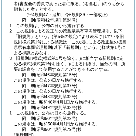
者
(審査会の委員であった者に限る。)
を含む。)
のうちから
指名した者」とする。
(平4規則47・追加、令6規則39・一部改正)
附
則
(昭和42年
規則第84号)
1
この規則は、公布の日から施行する。
2
この規則による改正前の徳島県県有車両管理規則、以下
「旧規則」という。
)第5条の規定により表示されている旧
規則様式第1号による標識は、この規則による改正後の徳島
県県有車両管理規則
(以下「新規則」という。)
様式第1号に
よる標識とみなす。
3
旧規則の様式
(様式第1号を除く。)
に相当する新規則に定
める様式
(様式第1号を除く。)
による用紙は、当分の間、所
要の調査をして使用することができるものとする。
附
則
(昭和46年
規則第15号)
この規則は、公布の日から施行する。
附
則
(昭和47年
規則第37号)
この規則は、公布の日から施行する。
附
則
(昭和48年
規則第32号)
この規則は、昭和48年4月1日から施行する。
附
則
(昭和49年
規則第32号)
抄
1
この規則は、公布の日から施行する。
附
則
(昭和50年
規則第22号)
この規則は、昭和50年4月1日から施行する。
附
則
(昭和50年
規則第79号)
抄
(施行期日)