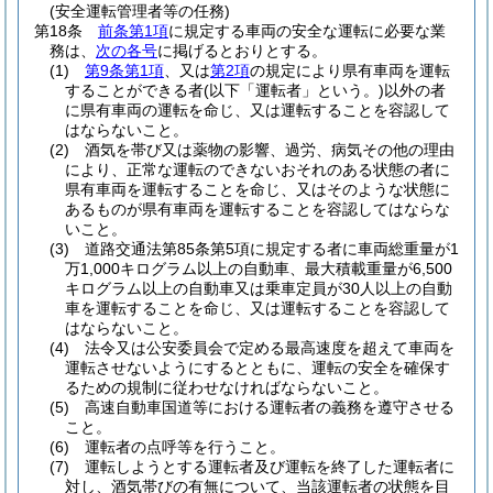
(安全運転管理者等の任務)
第18条
前条第1項
に規定する車両の安全な運転に必要な業
務は、
次の各号
に掲げるとおりとする。
(1)
第9条第1項
、又は
第2項
の規定により県有車両を運転
することができる者
(以下「運転者」という。)
以外の者
に県有車両の運転を命じ、又は運転することを容認して
はならないこと。
(2)
酒気を帯び又は薬物の影響、過労、病気その他の理由
により、正常な運転のできないおそれのある状態の者に
県有車両を運転することを命じ、又はそのような状態に
あるものが県有車両を運転することを容認してはならな
いこと。
(3)
道路交通法第85条第5項に規定する者に車両総重量が1
万1,000キログラム以上の自動車、最大積載重量が6,500
キログラム以上の自動車又は乗車定員が30人以上の自動
車を運転することを命じ、又は運転することを容認して
はならないこと。
(4)
法令又は公安委員会で定める最高速度を超えて車両を
運転させないようにするとともに、運転の安全を確保す
るための規制に従わせなければならないこと。
(5)
高速自動車国道等における運転者の義務を遵守させる
こと。
(6)
運転者の点呼等を行うこと。
(7)
運転しようとする運転者及び運転を終了した運転者に
対し、酒気帯びの有無について、当該運転者の状態を目