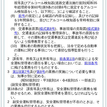
視等及びアルコール検知器
(道路交通法施行規則
(昭和35
年総理府令第60号)
第9条の10第6号に規定するアルコー
ル検知器をいう。以下同じ。)
により確認すること。
(8)
前号
の規定による確認の内容を記録し、及びその記録
を1年間保存し、並びにアルコール検知器を常時有効に保
持すること。
(9)
交通事故原票
(
様式第8号
)
、事故現場の見取図
(
様式第9
号
)
、交通違反の記録等を整理保存し、事故等の原因を分
析して、その運転者が交通事故又は交通違反を再び起さ
ないよう指導教育すること。
(10)
運転者の勤務状況等を把握し、法令で定める自動車
の運転に関する事項について適切な指導監督を行うこ
と。
2
課長等、所長又は支所長等は、
前条第1項
の規定による安
全運転管理者の選任を要しない場合においては、
前項各号
に掲げる業務を行うものとする。
3
第1項第7号
及び
第8号
の業務の実施について必要な事項
は、知事が別に定める。
(昭50規則22・平3規則14・令4規則15・一部改正)
(副安全運転管理者)
第18条の2
課長等及び所長は、安全運転管理者の業務を補
助させるため、副安全運転管理者を選任しなければならな
い。
2
副安全運転管理者は、安全運転管理者が不在のときは、そ
の業務を代行するものとする。