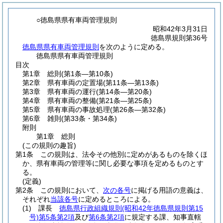
○徳島県県有車両管理規則
昭和42年3月31日
徳島県規則第36号
徳島県県有車両管理規則
を次のように定める。
徳島県県有車両管理規則
目次
第1章
総則
(第1条―第10条)
第2章
県有車両の定置場
(第11条―第13条)
第3章
県有車両の運行
(第14条―第20条)
第4章
県有車両の整備
(第21条―第25条)
第5章
県有車両の事故処理
(第26条―第32条)
第6章
雑則
(第33条・第34条)
附則
第1章
総則
(この規則の趣旨)
第1条
この規則は、法令その他別に定めがあるものを除くほ
か、県有車両の管理等に関し必要な事項を定めるものとす
る。
(定義)
第2条
この規則において、
次の各号
に掲げる用語の意義は、
それぞれ
当該各号
に定めるところによる。
(1)
課長
徳島県行政組織規則
(昭和42年徳島県規則第15
号)
第5条第2項
及び
第6条第2項
に規定する課、知事直轄