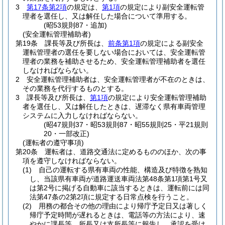
3
第17条第2項
の規定は、
第1項
の規定により副安全運転管
理者を選任し、又は解任した場合について準用する。
(昭53規則87・追加)
(安全運転管理補助者)
第19条
課長等及び所長は、
前条第1項
の規定による副安全
運転管理者の選任を要しない場合においては、安全運転管
理者の業務を補助させるため、安全運転管理補助者を選任
しなければならない。
2
安全運転管理補助者は、安全運転管理者が不在のときは、
その業務を代行するものとする。
3
課長等及び所長は、
第1項
の規定により安全運転管理補助
者を選任し、又は解任したときは、遅滞なく県有車両管理
システムに入力しなければならない。
(昭47規則37・昭53規則87・昭55規則25・平21規則
20・一部改正)
(運転者の遵守事項)
第20条
運転者は、道路交通法に定めるもののほか、次の事
項を遵守しなければならない。
(1)
自己の運転する県有車両の性能、構造及び特徴を熟知
し、当該県有車両が道路運送車両法第48条第1項第1号又
は第2号に掲げる自動車に該当するときは、運転前には同
法第47条の2第2項に規定する日常点検を行うこと。
(2)
用務の都合その他の理由により帰庁予定日又は著しく
帰庁予定時間が遅れるときは、電話等の方法により、速
やかに課長等、所長又は支所長等に報告し、承認を受け