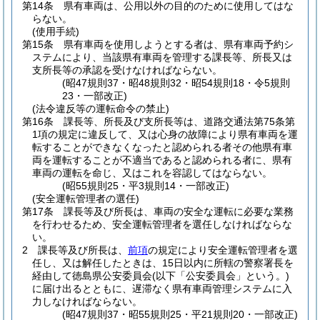
第14条
県有車両は、公用以外の目的のために使用してはな
らない。
(使用手続)
第15条
県有車両を使用しようとする者は、県有車両予約シ
ステムにより、当該県有車両を管理する課長等、所長又は
支所長等の承認を受けなければならない。
(昭47規則37・昭48規則32・昭54規則18・令5規則
23・一部改正)
(法令違反等の運転命令の禁止)
第16条
課長等、所長及び支所長等は、道路交通法第75条第
1項の規定に違反して、又は心身の故障により県有車両を運
転することができなくなったと認められる者その他県有車
両を運転することが不適当であると認められる者に、県有
車両の運転を命じ、又はこれを容認してはならない。
(昭55規則25・平3規則14・一部改正)
(安全運転管理者の選任)
第17条
課長等及び所長は、車両の安全な運転に必要な業務
を行わせるため、安全運転管理者を選任しなければならな
い。
2
課長等及び所長は、
前項
の規定により安全運転管理者を選
任し、又は解任したときは、15日以内に所轄の警察署長を
経由して徳島県公安委員会
(以下「公安委員会」という。)
に届け出るとともに、遅滞なく県有車両管理システムに入
力しなければならない。
(昭47規則37・昭55規則25・平21規則20・一部改正)