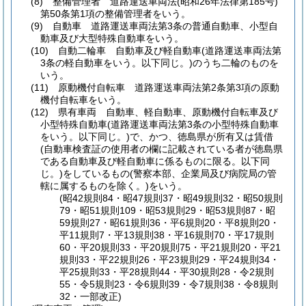
(8)
整備管理者 道路運送車両法
(昭和26年法律第185号)
第50条第1項の整備管理者をいう。
(9)
自動車 道路運送車両法第3条の普通自動車、小型自
動車及び大型特殊自動車をいう。
(10)
自動二輪車 自動車及び軽自動車
(道路運送車両法第
3条の軽自動車をいう。以下同じ。)
のうち二輪のものを
いう。
(11)
原動機付自転車 道路運送車両法第2条第3項の原動
機付自転車をいう。
(12)
県有車両 自動車、軽自動車、原動機付自転車及び
小型特殊自動車
(道路運送車両法第3条の小型特殊自動車
をいう。以下同じ。)
で、かつ、徳島県が所有又は賃借
(自動車検査証の使用者の欄に記載されている者が徳島県
である自動車及び軽自動車に係るものに限る。以下同
じ。)
をしているもの
(警察本部、企業局及び病院局の管
轄に属するものを除く。)
をいう。
(昭42規則84・昭47規則37・昭49規則32・昭50規則
79・昭51規則109・昭53規則29・昭53規則87・昭
59規則27・昭61規則36・平6規則20・平8規則20・
平11規則7・平13規則38・平16規則70・平17規則
60・平20規則33・平20規則75・平21規則20・平21
規則33・平22規則26・平23規則29・平24規則34・
平25規則33・平28規則44・平30規則28・令2規則
55・令5規則23・令6規則39・令7規則38・令8規則
32・一部改正)