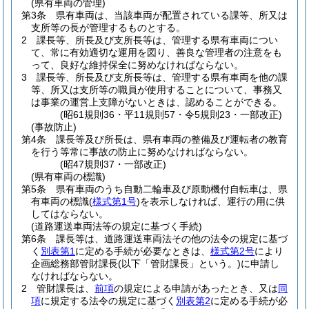
(県有車両の管理)
第3条
県有車両は、当該車両が配置されている課等、所又は
支所等の長が管理するものとする。
2
課長等、所長及び支所長等は、管理する県有車両につい
て、常に有効適切な運用を図り、善良な管理者の注意をも
って、良好な維持保全に努めなければならない。
3
課長等、所長及び支所長等は、管理する県有車両を他の課
等、所又は支所等の職員が使用することについて、事務又
は事業の運営上支障がないときは、認めることができる。
(昭61規則36・平11規則57・令5規則23・一部改正)
(事故防止)
第4条
課長等及び所長は、県有車両の整備及び運転者の教育
を行う等常に事故の防止に努めなければならない。
(昭47規則37・一部改正)
(県有車両の標識)
第5条
県有車両のうち自動二輪車及び原動機付自転車は、県
有車両の標識
(
様式第1号
)
を表示しなければ、運行の用に供
してはならない。
(道路運送車両法等の規定に基づく手続)
第6条
課長等は、道路運送車両法その他の法令の規定に基づ
く
別表第1
に定める手続が必要なときは、
様式第2号
により
企画総務部管財課長
(以下「管財課長」という。)
に申請し
なければならない。
2
管財課長は、
前項
の規定による申請があったとき、又は
同
項
に規定する法令の規定に基づく
別表第2
に定める手続が必