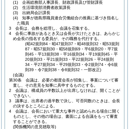
(1)
企画総務部人事課長、財政課長及び管財課長
(2)
生活環境部消費者政策課長
(3)
出納局会計課長
(4)
知事が徳島県職員連合労働組合の推薦に基づき指名し
た職員
3
会長は、会務を総理し、会議を召集する。
4
会長に事故があるとき又は会長が欠けたときは、あらかじ
め会長の指名する委員が、その職務を代行する。
(昭42規則84・昭47規則37・昭48規則32・昭53規則
87・昭57規則30・昭58規則69・平6規則20・平7規
則45・平13規則38・平16規則34・平19規則45・平
20規則33・平21規則33・平22規則26・平24規則
34・平27規則34・平29規則33・令2規則74・令6規
則39・令7規則38・令8規則32・一部改正)
(会議)
第30条
会議は、必要の都度会長が招集し、事案について審
査し、その意見を知事に具申するものとする。
2
会議は、構成員の半数以上が出席しなければ、開くことが
できない。
3
議事は、出席者の過半数で決し、可否同数のときは、会長
の決するところによる。
4
会議は、会長において重大な事件と認められる場合に開く
ものとし、その他の場合は、書面による合議をもって審査
することができる。
(関係機関の意見聴取等)