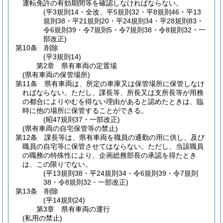
運転免許の有効期間等を確認しなければならない。
(平3規則14・全改、平5規則32・平8規則46・平13
規則38・平21規則20・平24規則34・平28規則83・
令6規則39・令7規則5・令7規則38・令8規則32・一
部改正)
第10条
削除
(平3規則14)
第2章
県有車両の定置場
(県有車両の保管場所)
第11条
県有車両は、所定の車庫又は保管場所に保管しなけ
ればならない。
ただし、課長等、所長又は支所長等が用務
の都合によりやむを得ない理由があると認めたときは、臨
時に他の場所に保管することができる。
(昭47規則37・一部改正)
(県有車両の自宅保管等の禁止)
第12条
課長等は、県有車両を職員の通勤の用に供し、及び
職員の自宅等に保管させてはならない。
ただし、当該職員
の職務の特殊性により、企画総務部長の承認を得たとき
は、この限りでない。
(平13規則38・平24規則34・令6規則39・令7規則
38・令8規則32・一部改正)
第13条
削除
(平14規則24)
第3章
県有車両の運行
(私用の禁止)