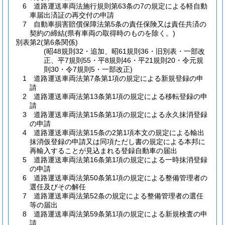
6 道路運送車両法施行規則第63条の7の規定による軽自動
車届出済証の再交付の申請
7 自動車損害賠償保障法第5条の責任保険又は責任共済の
契約の締結(県有車両の取得時のものを除く。)
別表第2
(第6条関係)
(昭48規則32・追加、昭61規則36・旧別表・一部改
正、平7規則55・平8規則46・平21規則20・令元規
則30・令7規則5・一部改正)
1 道路運送車両法第7条第1項の規定による新規登録の申
請
2 道路運送車両法第13条第1項の規定による移転登録の申
請
3 道路運送車両法第15条第1項の規定による永久抹消登録
の申請
4 道路運送車両法第15条の2第1項本文の規定による輸出
抹消仮登録の申請又は同項ただし書の規定による本邦に
再輸入することが見込まれる登録自動車の届出
5 道路運送車両法第16条第1項の規定による一時抹消登録
の申請
6 道路運送車両法第50条第1項の規定による整備管理者の
選任及びその解任
7 道路運送車両法第52条の規定による整備管理者の選任
等の届出
8 道路運送車両法第59条第1項の規定による新規検査の申
請