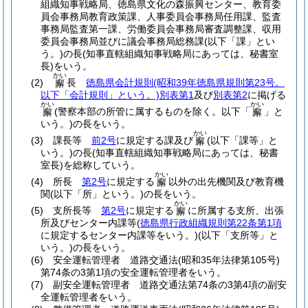
組織知事戦略局、徳島県文化の森振興センター、教育委
員会事務局教育政策課、人事委員会事務局任用課、監査
事務局監査第一課、労働委員会事務局審査調整課、収用
委員会事務局並びに議会事務局総務課
(以下「課」とい
う。)
の長
(知事直轄組織知事戦略局にあっては、秘書室
長)
をいう。
かい
(2)
長
徳島県会計規則
(昭和39年徳島県規則第23号。
廨
以下「会計規則」という。)
別表第1
及び
別表第2
に掲げる
かい
かい
(警察本部の所管に属するものを除く。以下「
」と
廨
廨
いう。)
の長をいう。
かい
(3)
課長等
前2号
に規定する課及び
(以下「課等」と
廨
いう。)
の長
(知事直轄組織知事戦略局にあっては、秘書
室長)
を総称していう。
かい
(4)
所長
第2号
に規定する
以外の出先機関及び教育機
廨
関
(以下「所」という。)
の長をいう。
かい
(5)
支所長等
第2号
に規定する
に所属する支所、出張
廨
所及びセンター内課等
(
徳島県行政組織規則第22条第1項
に規定するセンター内課等をいう。)
(以下「支所等」と
いう。)
の長をいう。
(6)
安全運転管理者 道路交通法
(昭和35年法律第105号)
第74条の3第1項の安全運転管理者をいう。
(7)
副安全運転管理者 道路交通法第74条の3第4項の副安
全運転管理者をいう。