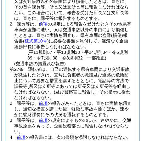
又は交通事故以外の事由により損傷したときは、直ちに、
その旨を課長等、所長又は支所長等に報告しなければなら
ない。
この場合において、報告を受けた所長又は支所長等
は、直ちに、課長等に報告するものとする。
2
課長等は、
前項
の規定による報告を受けたときその他県有
車両が盗難に遭い、又は交通事故以外の事由により損傷し
たときは、直ちに実情を調査し、県有車両の盗難
(損傷)
報
告書
(
様式第10号
)
に必要な書類を添付して、遅滞なく企画
総務部長に報告しなければならない。
(平11規則57・平13規則38・平24規則34・令6規則
39・令7規則38・令8規則32・一部改正)
(交通事故の措置及び報告)
第27条
運転者は、自己の運転する県有車両により交通事故
が発生したときは、直ちに負傷者の救護及び道路の危険防
止について必要な措置を講ずるとともに、電話等の方法で
課長等
(所又は支所等にあっては所長又は支所長等を経由し
なければならない。)
及び警察官に報告し、その指示に従わ
なければならない。
2
課長等は、
前項
の報告があったときは、直ちに実情を調査
し、適切な措置を講じた後、軽微な事故を除くほか、速や
かに管財課長にその状況を通報するものとする。
3
課長等は、
前項
の規定によるもののほか、速やかに、交通
事故原票をもって、企画総務部長に報告しなければならな
い。
4
前項
の報告書には、次の書類を添附しなければならない。