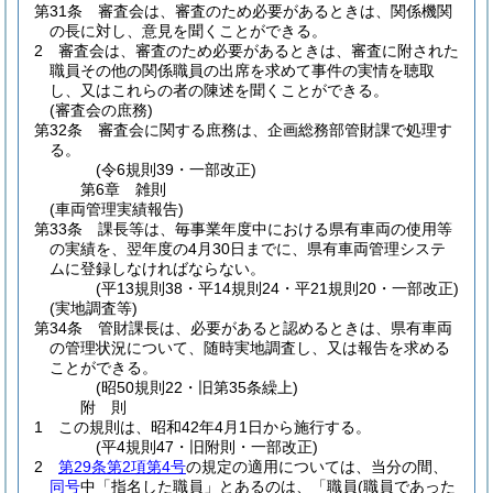
第31条
審査会は、審査のため必要があるときは、関係機関
の長に対し、意見を聞くことができる。
2
審査会は、審査のため必要があるときは、審査に附された
職員その他の関係職員の出席を求めて事件の実情を聴取
し、又はこれらの者の陳述を聞くことができる。
(審査会の庶務)
第32条
審査会に関する庶務は、企画総務部管財課で処理す
る。
(令6規則39・一部改正)
第6章
雑則
(車両管理実績報告)
第33条
課長等は、毎事業年度中における県有車両の使用等
の実績を、翌年度の4月30日までに、県有車両管理システ
ムに登録しなければならない。
(平13規則38・平14規則24・平21規則20・一部改正)
(実地調査等)
第34条
管財課長は、必要があると認めるときは、県有車両
の管理状況について、随時実地調査し、又は報告を求める
ことができる。
(昭50規則22・旧第35条繰上)
附
則
1
この規則は、昭和42年4月1日から施行する。
(平4規則47・旧附則・一部改正)
2
第29条第2項第4号
の規定の適用については、当分の間、
同号
中「指名した職員」とあるのは、「職員
(職員であった