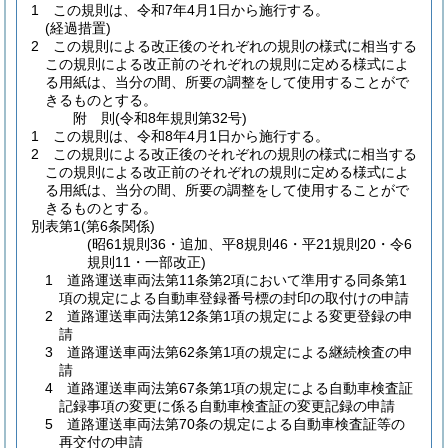
1
この規則は、令和7年4月1日から施行する。
(経過措置)
2
この規則による改正後のそれぞれの規則の様式に相当する
この規則による改正前のそれぞれの規則に定める様式によ
る用紙は、当分の間、所要の調整をして使用することがで
きるものとする。
附
則
(令和8年
規則第32号)
1
この規則は、令和8年4月1日から施行する。
2
この規則による改正後のそれぞれの規則の様式に相当する
この規則による改正前のそれぞれの規則に定める様式によ
る用紙は、当分の間、所要の調整をして使用することがで
きるものとする。
別表第1
(第6条関係)
(昭61規則36・追加、平8規則46・平21規則20・令6
規則11・一部改正)
1 道路運送車両法第11条第2項において準用する同条第1
項の規定による自動車登録番号標の封印の取付けの申請
2 道路運送車両法第12条第1項の規定による変更登録の申
請
3 道路運送車両法第62条第1項の規定による継続検査の申
請
4 道路運送車両法第67条第1項の規定による自動車検査証
記録事項の変更に係る自動車検査証の変更記録の申請
5 道路運送車両法第70条の規定による自動車検査証等の
再交付の申請