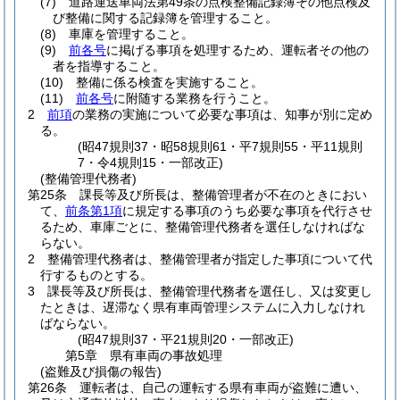
(7)
道路運送車両法第49条の点検整備記録簿その他点検及
び整備に関する記録簿を管理すること。
(8)
車庫を管理すること。
(9)
前各号
に掲げる事項を処理するため、運転者その他の
者を指導すること。
(10)
整備に係る検査を実施すること。
(11)
前各号
に附随する業務を行うこと。
2
前項
の業務の実施について必要な事項は、知事が別に定め
る。
(昭47規則37・昭58規則61・平7規則55・平11規則
7・令4規則15・一部改正)
(整備管理代務者)
第25条
課長等及び所長は、整備管理者が不在のときにおい
て、
前条第1項
に規定する事項のうち必要な事項を代行させ
るため、車庫ごとに、整備管理代務者を選任しなければな
らない。
2
整備管理代務者は、整備管理者が指定した事項について代
行するものとする。
3
課長等及び所長は、整備管理代務者を選任し、又は変更し
たときは、遅滞なく県有車両管理システムに入力しなけれ
ばならない。
(昭47規則37・平21規則20・一部改正)
第5章
県有車両の事故処理
(盗難及び損傷の報告)
第26条
運転者は、自己の運転する県有車両が盗難に遭い、