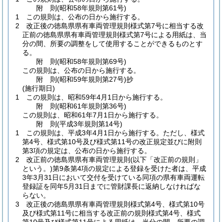
附
則
(昭和58年
規則第61号)
1
この規則は、公布の日から施行する。
2
改正後の徳島県県有車両管理規則様式第7号に相当する改
正前の徳島県県有車両管理規則様式第7号による用紙は、当
分の間、所要の調整をして使用することができるものとす
る。
附
則
(昭和58年
規則第69号)
この規則は、公布の日から施行する。
附
則
(昭和59年
規則第27号)
抄
(施行期日)
1
この規則は、昭和59年4月1日から施行する。
附
則
(昭和61年
規則第36号)
この規則は、昭和61年7月1日から施行する。
附
則
(平成3年
規則第14号)
1
この規則は、平成3年4月1日から施行する。
ただし、様式
第4号、様式第10号及び様式第11号の改正規定並びに附則
第3項の規定は、公布の日から施行する。
2
改正前の徳島県県有車両管理規則
(以下「改正前の規則」
という。)
第9条第4項の規定による登録を受けた者は、平成
3年3月31日において交付を受けている同項の県有車両運転
登録証を同年5月31日までに管財課長に返納しなければな
らない。
3
改正後の徳島県県有車両管理規則様式第4号、様式第10号
及び様式第11号に相当する改正前の規則様式第4号、様式