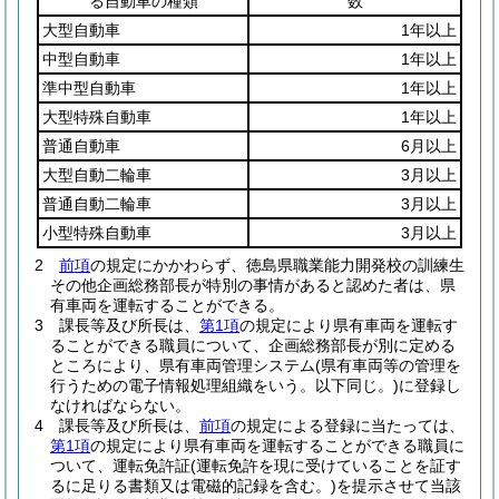
る自動車の種類
数
大型自動車
1年以上
中型自動車
1年以上
準中型自動車
1年以上
大型特殊自動車
1年以上
普通自動車
6月以上
大型自動二輪車
3月以上
普通自動二輪車
3月以上
小型特殊自動車
3月以上
2
前項
の規定にかかわらず、徳島県職業能力開発校の訓練生
その他企画総務部長が特別の事情があると認めた者は、県
有車両を運転することができる。
3
課長等及び所長は、
第1項
の規定により県有車両を運転す
ることができる職員について、企画総務部長が別に定める
ところにより、県有車両管理システム
(県有車両等の管理を
行うための電子情報処理組織をいう。以下同じ。)
に登録し
なければならない。
4
課長等及び所長は、
前項
の規定による登録に当たっては、
第1項
の規定により県有車両を運転することができる職員に
ついて、運転免許証
(運転免許を現に受けていることを証す
るに足りる書類又は電磁的記録を含む。)
を提示させて当該