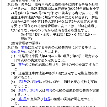
(整備管理者の選任)
第23条
知事は、県有車両の点検整備等に関する事項を処理
させるため、道路運送車両法施行規則
(昭和26年運輸省令第
74号)
第31条の4各号のいずれかに該当する者であって、道
路運送車両法第53条に規定する命令により解任され、解任
の日から2年
(同令第31条の3第1号又は第2号の規定の適用
を受けて選任される整備管理者にあっては、5年)
を経過し
ない者でないもののうちから整備管理者を選任する。
(昭47規則37・全改、平21規則20・令4規則15・一
部改正)
(整備管理者の業務)
第24条
前条
に規定する車両の点検整備等に関する事項は、
次の各号
に掲げるところによる。
(1)
道路運送車両法第47条の2第1項及び第2項に規定する
日常点検の実施方法を定めること。
(2)
前号
の点検の結果に基づき、運行の可否を決定するこ
と。
(3)
道路運送車両法第48条第1項に規定する定期点検を実
施すること。
(4)
第1号
及び
前号
の点検のほか、随時必要な点検を実施
すること。
(5)
第1号
、
第3号
又は
前号
の点検の結果必要な整備を実施
すること。
(6)
第3号
の点検及び
前号
の整備の実施計画を定めるこ
と。