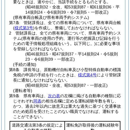
要なときは、速やかに、当該手続をとるものとする。
(昭48規則32・全改、昭53規則87・昭61規則36・平
14規則24・令6規則39・令7規則5・一部改正)
(県有車両台帳及び県有車両予約システム)
第7条
管財課長は、全ての県有車両について、県有車両台帳
(
様式第3号
)
を作成し、整備しておかなければならない。
2
管財課長は、全ての県有車両について、県有車両予約シス
テム
(県有車両の使用の予約、運行等の把握及び記録を行う
ための電子情報処理組織をいう。以下同じ。)
に必要な事項
を登録しなければならない。
(昭46規則15・昭47規則37・平14規則24・令5規則
23・令6規則39・一部改正)
(手続の通知)
第8条
課長等は、原動機付自転車及び小型特殊自動車の標識
免税の申請の手続を行ったときは、
様式第4号
により管財課
長に通知しなければならない。
(昭48規則32・全改、昭53規則87・一部改正)
(運転者等)
第9条
県有車両は、
次の表
の左欄に掲げる自動車の種類に応
じそれぞれ
同表
の相当右欄に定める運転経験年数を有し、
かつ、過去2年以内に故意又は重大な過失に基づく交通事故
のため処罰を受けたことのない職員でなければ、運転する
ことができない。
道路交通法第3条の規定によ
運転免許取得後の運転経験年