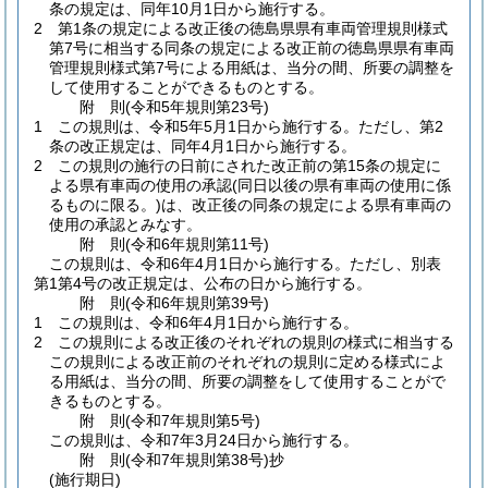
条の規定は、同年10月1日から施行する。
2
第1条の規定による改正後の徳島県県有車両管理規則様式
第7号に相当する同条の規定による改正前の徳島県県有車両
管理規則様式第7号による用紙は、当分の間、所要の調整を
して使用することができるものとする。
附
則
(令和5年
規則第23号)
1
この規則は、令和5年5月1日から施行する。
ただし、第2
条の改正規定は、同年4月1日から施行する。
2
この規則の施行の日前にされた改正前の第15条の規定に
よる県有車両の使用の承認
(同日以後の県有車両の使用に係
るものに限る。)
は、改正後の同条の規定による県有車両の
使用の承認とみなす。
附
則
(令和6年
規則第11号)
この規則は、令和6年4月1日から施行する。
ただし、別表
第1第4号の改正規定は、公布の日から施行する。
附
則
(令和6年
規則第39号)
1
この規則は、令和6年4月1日から施行する。
2
この規則による改正後のそれぞれの規則の様式に相当する
この規則による改正前のそれぞれの規則に定める様式によ
る用紙は、当分の間、所要の調整をして使用することがで
きるものとする。
附
則
(令和7年
規則第5号)
この規則は、令和7年3月24日から施行する。
附
則
(令和7年
規則第38号)
抄
(施行期日)