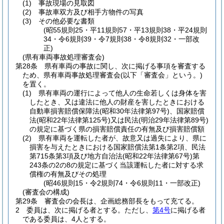
(1)
事故現場の見取図
(2)
事故車双方及び相手方物件の写真
(3)
その他必要な書類
(昭55規則25・平11規則57・平13規則38・平24規則
34・令6規則39・令7規則38・令8規則32・一部改
正)
(県有車両事故処理審査会)
第28条
県有車両の事故に関し、次に掲げる事項を審査する
ため、県有車両事故処理審査会
(以下「審査会」という。)
を置く。
(1)
県有車両の運行によって他人の生命若しくは身体を害
したとき、又は違法に他人の財産を害したときにおける
自動車損害賠償保障法
(昭和30年法律第97号)
、国家賠償
法
(昭和22年法律第125号)
又は民法
(明治29年法律第89号)
の規定に基づく県の損害賠償責任の有無及び損害賠償額
(2)
県有車両を運転した者が、故意又は過失により、県に
損害を与えたときにおける国家賠償法第1条第2項、民法
第715条第3項及び地方自治法
(昭和22年法律第67号)
第
243条の2の8の規定に基づく当該運転した者に対する求
償権の有無及びその処理
(昭46規則15・令2規則74・令6規則11・一部改正)
(審査会の構成)
第29条
審査会の会長は、企画総務部長をもって充てる。
2
委員は、次に掲げる者とする。
ただし、
第4号
に掲げる者
である委員は、4人とする。