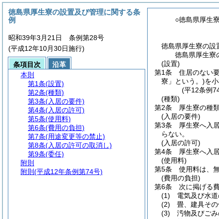
徳島県厚生寮の設置及び管理に関する条
例
○徳島県厚生
昭和39年3月21日 条例第28号
徳島県厚生寮の設
(平成12年10月30日施行)
徳島県厚生寮
(設置)
条項目次
沿革
第1条
住居のない
本則
寮」という。)
を小
第1条
(設置)
(平12条例
第2条
(種類)
(種類)
第3条
(入居の要件)
第2条
厚生寮の種類
第4条
(入居の許可)
(入居の要件)
第5条
(使用料)
第3条
厚生寮へ入
第6条
(費用の負担)
らない。
第7条
(用途変更等の禁止)
(入居の許可)
第8条
(入居の許可の取消し)
第4条
厚生寮へ入
第9条
(委任)
(使用料)
附則
第5条
使用料は、
附則
(平成12年条例第74号)
(費用の負担)
第6条
次に掲げる
(1)
電気及び水道
(2)
畳、建具その
(3)
汚物及びごみ