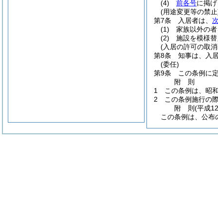
(4)
前各号
に掲げ
(用途変更等の禁止
第7条
入居者は、
(1)
家族以外の者
(2)
施設を模様替
(入居の許可の取消
第8条
知事は、入
(委任)
第9条
この条例に
附
則
1
この条例は、昭和
2
この条例施行の
附
則
(平成1
この条例は、公布