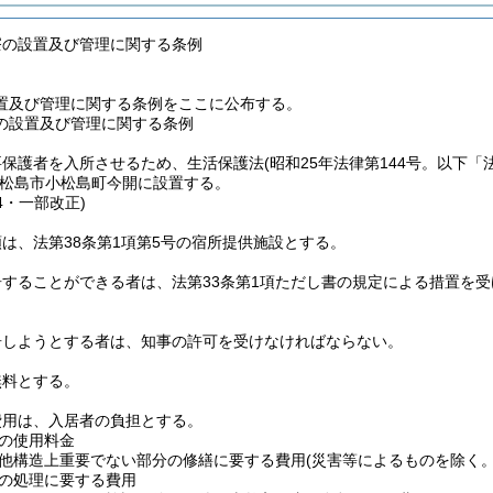
寮の設置及び管理に関する条例
置及び管理に関する条例をここに公布する。
の設置及び管理に関する条例
要保護者を入所させるため、生活保護法
(昭和25年法律第144号。以下「
松島市小松島町今開に設置する。
74・一部改正)
は、法第38条第1項第5号の宿所提供施設とする。
居することができる者は、法第33条第1項ただし書の規定による措置を
居しようとする者は、知事の許可を受けなければならない。
無料とする。
費用は、入居者の負担とする。
の使用料金
他構造上重要でない部分の修繕に要する費用
(災害等によるものを除く。
の処理に要する費用