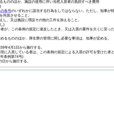
るもののほか、施設の使用に伴い当然入居者の負担すべき費用
)
次の各号
のいずれかに該当する行為をしてはならない。
ただし、知事が
を同居させること。
えし、又は施設に増設その他の工作を加えること。
し)
居者が、この条例の規定に違反したとき、又は入居の要件を欠くに至っ
定めるもののほか、厚生寮の管理に関し必要な事項は、知事が定める。
39年4月1日から施行する。
際現に入居している者は、この条例の規定による入居の許可を受けた者
2年
条例第74号)
の日から施行する。