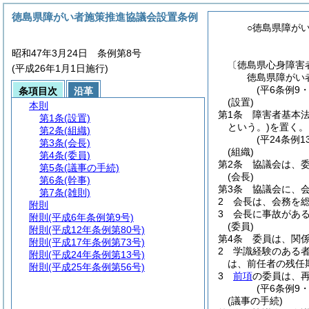
徳島県障がい者施策推進協議会設置条例
○徳島県障が
昭和47年3月24日 条例第8号
〔徳島県心身障害
(平成26年1月1日施行)
徳島県障がい
(平6条例9
条項目次
沿革
(設置)
本則
第1条
障害者基本
第1条
(設置)
という。)
を置く。
第2条
(組織)
(平24条例
第3条
(会長)
(組織)
第4条
(委員)
第2条
協議会は、委
第5条
(議事の手続)
(会長)
第6条
(幹事)
第3条
協議会に、
第7条
(雑則)
2
会長は、会務を
附則
3
会長に事故があ
附則
(平成6年条例第9号)
(委員)
附則
(平成12年条例第80号)
第4条
委員は、関
附則
(平成17年条例第73号)
2
学識経験のある
附則
(平成24年条例第13号)
は、前任者の残任
附則
(平成25年条例第56号)
3
前項
の委員は、
(平6条例9
(議事の手続)