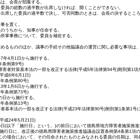
議は、会長が招集する。
、委員の総数の過半数が出席しなければ、開くことができない。
、出席した委員の過半数で決し、可否同数のときは、会長の決するとこ
幹事を置く。
員のうちから、知事が任命する。
の所掌事務について、委員を補佐する。
定めるもののほか、議事の手続その他協議会の運営に関し必要な事項は
7年4月1日から施行する。
年
条例第9号)
障害者対策基本法の一部を改正する法律
(平成5年法律第94号)
附則第1項
平成6年6月1日)
2年
条例第80号)
3年1月6日から施行する。
7年
条例第73号)
の日から施行する。
4年
条例第13号)
害者基本法の一部を改正する法律
(平成23年法律第90号)
附則第1条第1号
平成24年5月21日)
の日
(以下「施行日」という。)
の前日において徳島県地方障害者施策推進
施行日に、改正後の徳島県障害者施策推進協議会設置条例第4条第1項
この場合において、その任命されたものとみなされる委員の任期は、同