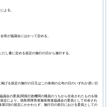
ろによる。
、会長が協議会にはかって定める。
ただし書に定める規定の施行の日から施行する。
に掲げる規定の施行の日又はこの条例の公布の日のいずれか遅い日
協議会の委員
(関係行政機関の職員のうちから任命されたものを除
の規定により、徳島県障害者施策推進協議会の委員として任命され
条第2項の規定にかかわらず、施行日の前日における委員としての