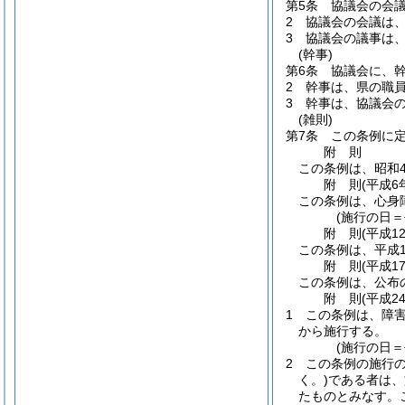
第5条
協議会の会
2
協議会の会議は
3
協議会の議事は
(幹事)
第6条
協議会に、
2
幹事は、県の職
3
幹事は、協議会
(雑則)
第7条
この条例に
附
則
この条例は、昭和4
附
則
(平成6
この条例は、心身
(施行の日＝
附
則
(平成1
この条例は、平成1
附
則
(平成1
この条例は、公布
附
則
(平成2
1
この条例は、障
から施行する。
(施行の日＝
2
この条例の施行
く。)
である者は、
たものとみなす。