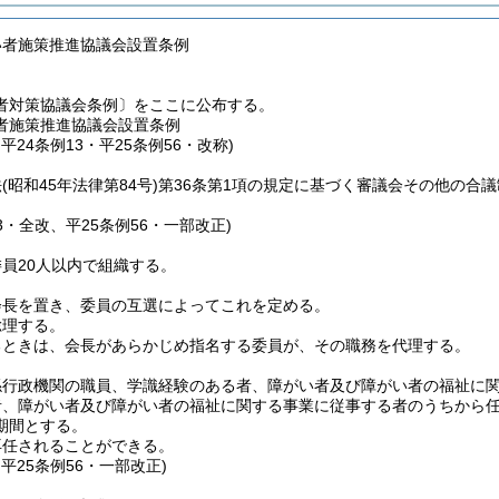
い者施策推進協議会設置条例
者対策協議会条例〕をここに公布する。
者施策推進協議会設置条例
・平24条例13・平25条例56・改称)
法
(昭和45年法律第84号)
第36条第1項の規定に基づく審議会その他の合
13・全改、平25条例56・一部改正)
員20人以内で組織する。
会長を置き、委員の互選によってこれを定める。
総理する。
るときは、会長があらかじめ指名する委員が、その職務を代理する。
係行政機関の職員、学識経験のある者、障がい者及び障がい者の福祉に
者、障がい者及び障がい者の福祉に関する事業に従事する者のうちから任
期間とする。
再任されることができる。
・平25条例56・一部改正)