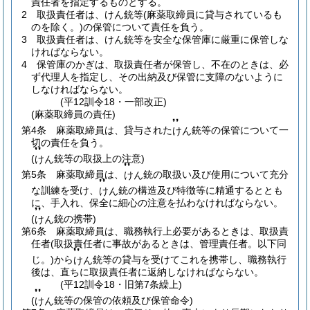
責任者を指定するものとする。
2
取扱責任者は、けん銃等
(麻薬取締員に貸与されているも
のを除く。)
の保管について責任を負う。
3
取扱責任者は、けん銃等を安全な保管庫に厳重に保管しな
ければならない。
4
保管庫のかぎは、取扱責任者が保管し、不在のときは、必
ず代理人を指定し、その出納及び保管に支障のないように
しなければならない。
(平12訓令18・一部改正)
(麻薬取締員の責任)
❜❜
第4条
麻薬取締員は、貸与された
銃等の保管について一
けん
切の責任を負う。
❜❜
(
銃等の取扱上の注意)
けん
❜❜
第5条
麻薬取締員は、
銃の取扱い及び使用について充分
けん
❜❜
な訓練を受け、
銃の構造及び特徴等に精通するととも
けん
に、手入れ、保全に細心の注意を払わなければならない。
❜❜
(
銃の携帯)
けん
第6条
麻薬取締員は、職務執行上必要があるときは、取扱責
任者
(取扱責任者に事故があるときは、管理責任者。以下同
❜❜
じ。)
から
銃等の貸与を受けてこれを携帯し、職務執行
けん
後は、直ちに取扱責任者に返納しなければならない。
(平12訓令18・旧第7条繰上)
❜❜
(
銃等の保管の依頼及び保管命令)
けん