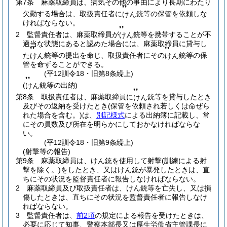
第7条
麻薬取締員は、病気その他の事由により長期にわたり
❜❜
欠勤する場合は、取扱責任者に
銃等の保管を依頼しな
けん
ければならない。
❜❜
2
監督責任者は、麻薬取締員が
銃等を携帯することが不
けん
適当な状態にあると認めた場合には、麻薬取締員に貸与し
❜❜
❜❜
た
銃等の提出を命じ、取扱責任者にその
銃等の保
けん
けん
管を命ずることができる。
(平12訓令18・旧第8条繰上)
❜❜
(
銃等の出納)
けん
❜❜
第8条
取扱責任者は、麻薬取締員に
銃等を貸与したとき
けん
及びその返納を受けたとき
(保管を依頼され若しくは命ぜら
れた場合を含む。)
は、
別記様式
による出納簿に記載し、常
にその員数及び所在を明らかにしておかなければならな
い。
(平12訓令18・旧第9条繰上)
(射撃等の報告)
第9条
麻薬取締員は、けん銃を使用して射撃
(訓練による射
撃を除く。)
をしたとき、又はけん銃が暴発したときは、直
ちにその状況を監督責任者に報告しなければならない。
2
麻薬取締員及び取扱責任者は、けん銃等を亡失し、又は損
傷したときは、直ちにその状況を監督責任者に報告しなけ
ればならない。
3
監督責任者は、
前2項
の規定による報告を受けたときは、
必要に応じて知事、警察本部長又は厚生労働省主管課長に