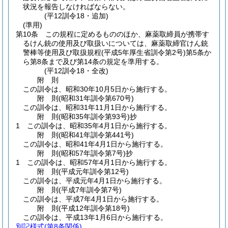
状況を報告しなければならない。
(平12訓令18・追加)
(準用)
第10条
この規程に定めるもののほか、麻薬取締員が携帯す
るけん銃の使用及び取扱いについては、麻薬取締官けん銃
警棒等使用及び取扱規程
(平成5年厚生省訓令第2号)
第5条か
ら第8条まで及び第14条の規定を準用する。
(平12訓令18・全改)
附
則
この訓令は、昭和30年10月5日から施行する。
附
則
(昭和31年
訓令第670号)
この訓令は、昭和31年11月1日から施行する。
附
則
(昭和35年
訓令第93号)
抄
1
この訓令は、昭和35年4月1日から施行する。
附
則
(昭和41年
訓令第441号)
この訓令は、昭和41年4月1日から施行する。
附
則
(昭和57年
訓令第7号)
抄
1
この訓令は、昭和57年4月1日から施行する。
附
則
(平成元年
訓令第12号)
この訓令は、平成元年4月1日から施行する。
附
則
(平成7年
訓令第7号)
この訓令は、平成7年4月1日から施行する。
附
則
(平成12年
訓令第18号)
この訓令は、平成13年1月6日から施行する。
別記様式
(第8条関係)