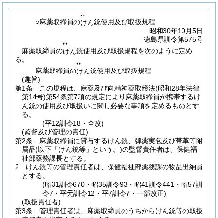
❜❜
○麻薬取締員の
銃使用及び取扱規程
けん
昭和30年10月5日
徳島県訓令第575号
❜❜
麻薬取締員の
銃使用及び取扱規程を次のように定め
けん
る。
❜❜
麻薬取締員の
銃使用及び取扱規程
けん
(趣旨)
第1条
この規程は、麻薬及び向精神薬取締法
(昭和28年法律
第14号)
第54条第7項の規定により麻薬取締員が携帯するけ
ん銃の使用及び取扱いに関し必要な事項を定めるものとす
る。
(平12訓令18・全改)
(監督及び管理の責任)
第2条
麻薬取締員に貸与するけん銃、弾薬実包及び帯革等附
属品
(以下「けん銃等」という。)
の監督責任者は、保健福
祉部薬務課長とする。
2
けん銃等の管理責任者は、保健福祉部薬務課の物品出納員
とする。
(昭31訓令670・昭35訓令93・昭41訓令441・昭57訓
令7・平元訓令12・平7訓令7・一部改正)
(取扱責任者)
第3条
管理責任者は、麻薬取締員のうちからけん銃等の取扱