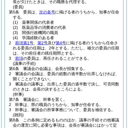
長が欠けたときは、その職務を代理する。
(委員)
第5条
委員は、
次の各号
に掲げる者のうちから、知事が任命
する。
(1)
薬事関係の代表者
(2)
医薬品等の消費者の代表
(3)
関係行政機関の職員
(4)
学識経験のある者
2
前項第1号
、
第2号
及び
第4号
に掲げる者のうちから任命さ
れる委員の任期は、2年とする。
ただし、補欠の委員の任期
は、その前任者の残任期間とする。
3
前項
の委員は、再任されることができる。
(議事の手続)
第6条
審議会の会議は、会長が招集する。
2
審議会の会議は、委員の総数の過半数が出席しなければ、
開くことができない。
3
審議会の議事は、出席した委員の過半数で決し、可否同数
のときは、会長の決するところによる。
(幹事)
第7条
審議会に、幹事を置く。
2
幹事は、県の職員のうちから、知事が任命する。
3
幹事は、審議会の所掌事務について、委員を補佐する。
(雑則)
第8条
この条例に定めるもののほか、議事の手続その他審議
会の運営に関し必要な事項は、会長が審議会にはかって定