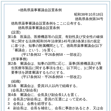
○徳島県薬事審議会設置条例
昭和38年10月18日
徳島県条例第34号
徳島県薬事審議会設置条例をここに公布する。
徳島県薬事審議会設置条例
(設置)
第1条
医薬品、医療機器等の品質、有効性及び安全性の確保
等に関する法律
(昭和35年法律第145号)
第3条第1項の規定
に基づき、知事の附属機関として、徳島県薬事審議会
(以下
「審議会」という。)
を置く。
(平17条例32・平26条例58・一部改正)
(所掌事務)
第2条
審議会は、知事の諮問に応じ、薬事
(医療機器及び再
生医療等製品に関する事項を含む。以下同じ。)
に関する重
要事項を調査審議するものとする。
(平17条例32・平26条例58・一部改正)
(組織)
第3条
審議会は、委員15人以内で組織する。
(会長及び副会長)
第4条
審議会に、会長及び副会長1人を置く。
2
会長及び副会長は、委員の互選によって定める。
3
会長は、会務を総理する。
4
副会長は、会長を補佐し、会長に事故があるとき、又は会