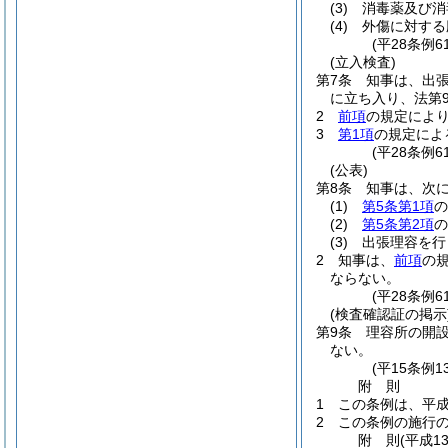
(3)
消毒薬及び消
(4)
外傷に対する
(平28条例6
(立入検査)
第7条
知事は、出
に立ち入り、法第
2
前項
の規定によ
3
第1項
の規定によ
(平28条例6
(公表)
第8条
知事は、次
(1)
第5条第1項
の
(2)
第5条第2項
の
(3)
出張理容を行
2
知事は、
前項
の
ならない。
(平28条例6
(検査確認証の掲示
第9条
理容所の開
ない。
(平15条例
附
則
1
この条例は、平成
2
この条例の施行の
附
則
(平成1