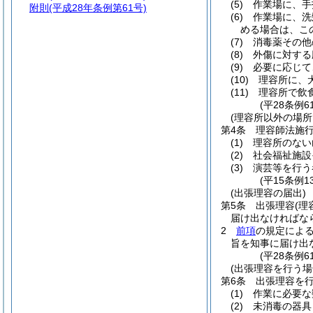
(5)
作業場に、手
附則
(平成28年条例第61号)
(6)
作業場に、洗
める場合は、こ
(7)
消毒薬その他
(8)
外傷に対する
(9)
必要に応じて
(10)
理容所に、
(11)
理容所で飲
(平28条例
(理容所以外の場
第4条
理容師法施
(1)
理容所のない
(2)
社会福祉施設
(3)
演芸等を行う
(平15条例1
(出張理容の届出)
第5条
出張理容
(
届け出なければな
2
前項
の規定によ
旨を知事に届け出
(平28条例6
(出張理容を行う
第6条
出張理容を
(1)
作業に必要な
(2)
未消毒の器具