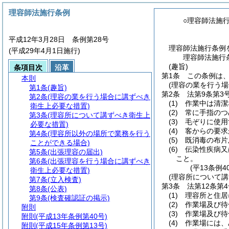
理容師法施行条例
○理容師法施
平成12年3月28日 条例第28号
理容師法施行条例
(平成29年4月1日施行)
理容師法施行
(趣旨)
条項目次
沿革
第1条
この条例は
本則
(理容の業を行う
第1条
(趣旨)
第2条
法第9条第
第2条
(理容の業を行う場合に講ずべき
(1)
作業中は清潔
衛生上必要な措置)
(2)
常に手指のつ
第3条
(理容所について講ずべき衛生上
(3)
毛ぞりに使用
必要な措置)
(4)
客からの要求
第4条
(理容所以外の場所で業務を行う
(5)
既消毒の布片
ことができる場合)
(6)
伝染性疾病又
第5条
(出張理容の届出)
こと。
第6条
(出張理容を行う場合に講ずべき
(平13条例
衛生上必要な措置)
(理容所について
第7条
(立入検査)
第3条
法第12条第
第8条
(公表)
(1)
理容所と住居
第9条
(検査確認証の掲示)
(2)
作業場及び待
附則
(3)
作業場及び待
附則
(平成13年条例第40号)
(4)
作業場には、
附則
(平成15年条例第13号)