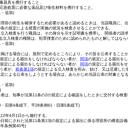
毒器具を携行すること。
応急処置に必要な薬品及び衛生材料を携行すること。
1・追加)
張理容の衛生を確保するため必要があると認めるときは、当該職員に、
9条の規定による措置の実施の状況を検査させることができる。
り立入検査を行う職員は、その身分を示す証明書を携帯し、関係者の請
る立入検査の権限は、犯罪捜査のために認められたものと解してはなら
1・追加)
に掲げる場合には、規則で定めるところにより、その旨を公表すること
規定による届出をしなければならない者が、
同項
の規定による届出をし
規定による届出をしなければならない者が、
同項
の規定による届出をせ
う者が、
前条第1項
の規定による立入検査を拒み、妨げ、又は忌避した
規定による公表をしようとする場合は、あらかじめ当該公表の対象とな
1・追加)
)
設者は、知事が法第11条の2の規定による確認をしたときに交付する検
13・旧第4条繰下、平28条例61・旧第5条繰下)
12年4月1日から施行する。
日前にされた法第11条第1項の規定による届出に係る理容所の構造設
3年
条例第40号)