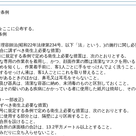
行条例
をここに公布する。
条例
、理容師法
(昭和22年法律第234号。以下「法」という。)
の施行に関し必
場合に講ずべき衛生上必要な措置)
3号に規定する条例で定める衛生上必要な措置は、次のとおりとする。
な専用の作業衣を着用し、かつ、顔面作業の際は清潔なマスクを用いる
めを短くし、作業着手前に、客1人ごとに手をせっけんでよく洗うこと
するせっけん液は、客1人ごとにこれを取り替えること。
があるときのほかは、鼻毛又は耳毛をそらないこと。
及び器具は、清潔な容器に納め、未消毒のものと区別しておくこと。
はその疑いのある疾病にかかっている者に使用した紙片は焼却し、その
40・一部改正)
講ずべき衛生上必要な措置)
4号に規定する条例で定める衛生上必要な措置は、次のとおりとする。
に使用する部分とは、隔壁により区画すること。
合所を設けること。
合所の床面積の合計は、13.2平方メートル以上とすること。
みだりに立ち入らせないこと。