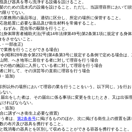
指及び器具を専ら洗浄する設備を設けること。
髪のための流水式の設備を設けること。
ただし、当該理容所において頭
の限りでない。
の業務用の薬品等は、適切に区分し、所定の場所に保管すること。
応急処置に必要な薬品及び衛生材料を常備すること。
、ねずみ、昆虫等の駆除を行うこと。
犬
(身体障害者補助犬法
(平成14年法律第49号)
第2条第1項に規定する身体
食をさせないこと。
61・一部改正)
所で業務を行うことができる場合)
行令
(昭和28年政令第232号)
第4条第3号に規定する条例で定める場合は
山間、へき地等に居住する者に対して理容を行う場合
その他の施設に入所している者に対して理容を行う場合
者に対して、その演芸等の直前に理容を行う場合
3・追加)
理容所以外の場所において理容の業を行うことをいう。以下同じ。)
を行お
らない。
る届出をした者は、その届出に係る事項に変更を生じたとき、又は出張
なければならない。
1・追加)
場合に講ずべき衛生上必要な措置)
行う者は、
第2条各号
に掲げるもののほか、次に掲げる衛生上の措置を講
数の布片及び器具を携行すること。
と既消毒の器具とを区別して収めることができる容器を携行すること。