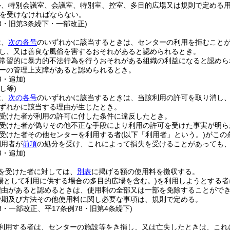
ル、特別会議室、会議室、特別室、控室、多目的広場又は規則で定める
を受けなければならない。
78・旧第3条繰下・一部改正)
は、
次の各号
のいずれかに該当するときは、センターの利用を拒むこと
し、又は善良な風俗を害するおそれがあると認められるとき。
常習的に暴力的不法行為を行うおそれがある組織の利益になると認めら
ーの管理上支障があると認められるとき。
8・追加)
し等)
は、
次の各号
のいずれかに該当するときは、当該利用の許可を取り消し
ずれかに該当する理由が生じたとき。
受けた者が利用の許可に付した条件に違反したとき。
受けた者が偽りその他不正な手段により利用の許可を受けた事実が明ら
受けた者その他センターを利用する者
(以下「利用者」という。)
がこの
利用者が
前項
の処分を受け、これによって損失を受けることがあっても
8・追加)
を受けた者に対しては、
別表
に掲げる額の使用料を徴収する。
場として利用に供する場合の多目的広場を含む。)
を利用しようとする者
理由があると認めるときは、使用料の全部又は一部を免除することがで
時期及び方法その他使用料に関し必要な事項は、規則で定める。
18・一部改正、平17条例78・旧第4条繰下)
利用する者は、センターの施設等をき損し、又は亡失したときは、これ