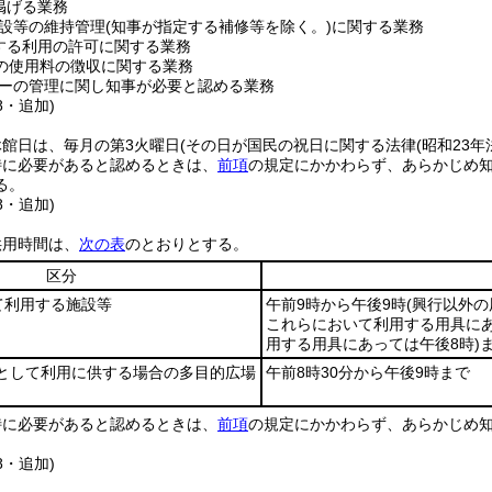
掲げる業務
設等の維持管理
(知事が指定する補修等を除く。)
に関する業務
する利用の許可に関する業務
の使用料の徴収に関する業務
ーの管理に関し知事が必要と認める業務
8・追加)
館日は、毎月の第3火曜日
(その日が国民の祝日に関する法律
(昭和23年
特に必要があると認めるときは、
前項
の規定にかかわらず、あらかじめ
る。
8・追加)
供用時間は、
次の表
のとおりとする。
区分
て利用する施設等
午前9時から午後9時
(興行以外
これらにおいて利用する用具に
用する用具にあっては午後8時)
場として利用に供する場合の多目的広場
午前8時30分から午後9時まで
特に必要があると認めるときは、
前項
の規定にかかわらず、あらかじめ
8・追加)