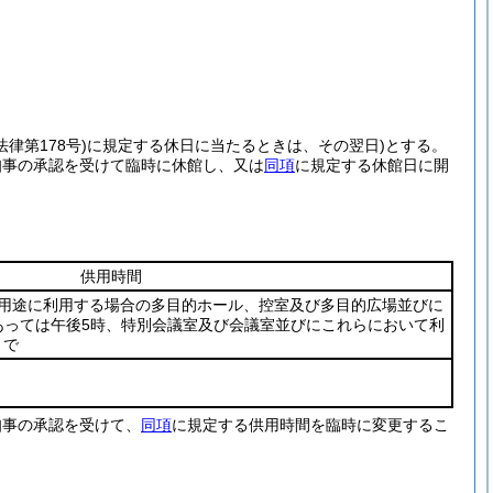
法律第178号)
に規定する休日に当たるときは、その翌日)
とする。
知事の承認を受けて臨時に休館し、又は
同項
に規定する休館日に開
供用時間
の用途に利用する場合の多目的ホール、控室及び多目的広場並びに
あっては午後5時、特別会議室及び会議室並びにこれらにおいて利
まで
知事の承認を受けて、
同項
に規定する供用時間を臨時に変更するこ