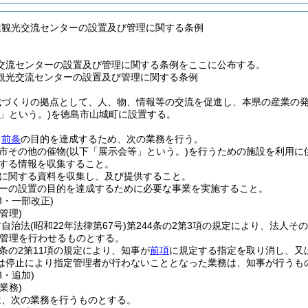
業観光交流センターの設置及び管理に関する条例
交流センターの設置及び管理に関する条例をここに公布する。
観光交流センターの設置及び管理に関する条例
域づくりの拠点として、人、物、情報等の交流を促進し、本県の産業の
」という。)
を徳島市山城町に設置する。
、
前条
の目的を達成するため、次の業務を行う。
市その他の催物
(以下「展示会等」という。)
を行うための施設を利用に
する情報を収集すること。
に関する資料を収集し、及び提供すること。
ーの設置の目的を達成するために必要な事業を実施すること。
18・一部改正)
管理)
方自治法
(昭和22年法律第67号)
第244条の2第3項の規定により、法人
管理を行わせるものとする。
4条の2第11項の規定により、知事が
前項
に規定する指定を取り消し、又
は停止により指定管理者が行わないこととなった業務は、知事が行うも
8・追加)
業務)
は、次の業務を行うものとする。