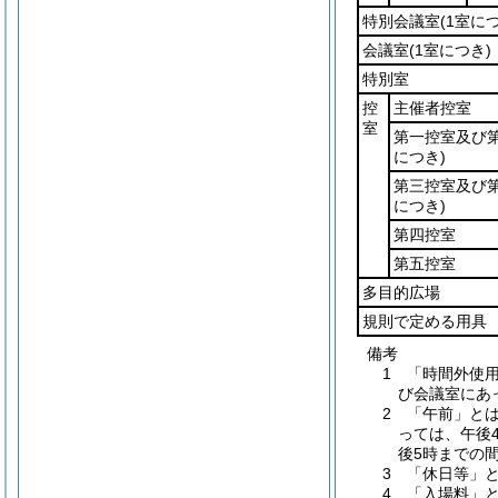
特別会議室
(1室に
会議室
(1室につき)
特別室
控
主催者控室
室
第一控室及び
につき)
第三控室及び
につき)
第四控室
第五控室
多目的広場
規則で定める用具
備考
1 「時間外使
び会議室にあ
2 「午前」と
っては、午後
後5時までの
3 「休日等」
4 「入場料」