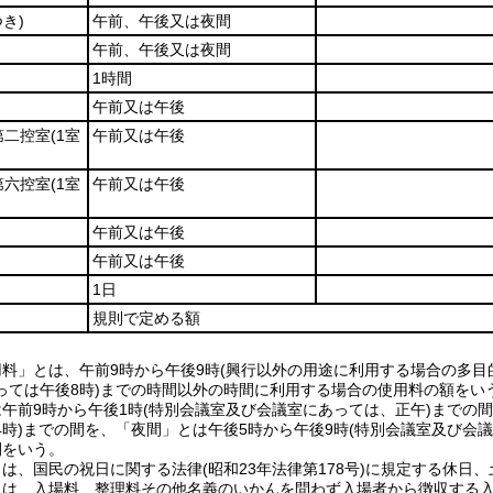
つき)
午前、午後又は夜間
午前、午後又は夜間
1時間
午前又は午後
第二控室
(1室
午前又は午後
第六控室
(1室
午前又は午後
午前又は午後
午前又は午後
1日
規則で定める額
用料」とは、午前9時から午後9時(興行以外の用途に利用する場合の多
っては午後8時)までの時間以外の時間に利用する場合の使用料の額をい
は午前9時から午後1時(特別会議室及び会議室にあっては、正午)までの
4時)までの間を、「夜間」とは午後5時から午後9時(特別会議室及び会
間をいう。
とは、国民の祝日に関する法律(昭和23年法律第178号)に規定する休日
とは、入場料、整理料その他名義のいかんを問わず入場者から徴収する