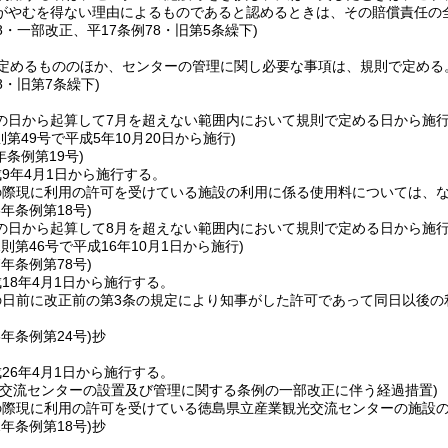
がやむを得ない理由によるものであると認めるときは、その賠償責任の
18・一部改正、平17条例78・旧第5条繰下)
定めるもののほか、センターの管理に関し必要な事項は、規則で定める
78・旧第7条繰下)
の日から起算して7月を超えない範囲内において規則で定める日から施
則第49号で平成5年10月20日から施行)
年
条例第19号)
9年4月1日から施行する。
の際現に利用の許可を受けている施設の利用に係る使用料については、
6年
条例第18号)
の日から起算して8月を超えない範囲内において規則で定める日から施
規則第46号で平成16年10月1日から施行)
7年
条例第78号)
18年4月1日から施行する。
の日前に改正前の第3条の規定により知事がした許可であって同日以後の
6年
条例第24号)
抄
26年4月1日から施行する。
光交流センターの設置及び管理に関する条例の一部改正に伴う経過措置)
の際現に利用の許可を受けている徳島県立産業観光交流センターの施設
1年
条例第18号)
抄