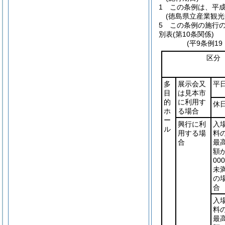
1
この条例は、平成
(徳島県立産業観
5
この条例の施行
別表
(第10条関係)
(平9条例1
区分
多
展示会又
平
目
は見本市
的
に利用す
休
ホ
る場合
ー
興行に利
入
ル
用する場
料
合
最
額が
00
未
の
合
入
料
最