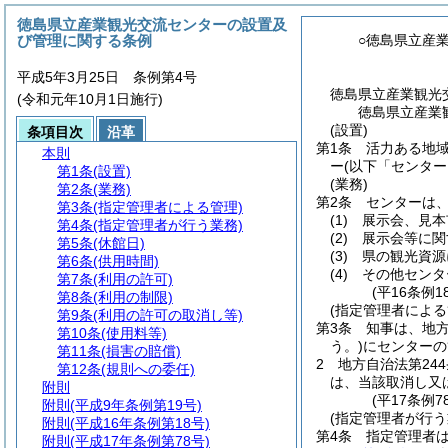
徳島県立産業観光交流センターの設置及
び管理に関する条例
○徳島県立産
平成5年3月25日 条例第4号
徳島県立産業観光
(令和元年10月1日施行)
徳島県立産業
(設置)
条項目次
沿革
第1条
活力ある地
本則
ー
(以下「センター
第1条
(設置)
(業務)
第2条
(業務)
第2条
センターは
第3条
(指定管理者による管理)
(1)
展示会、見本
第4条
(指定管理者が行う業務)
(2)
展示会等に関
第5条
(休館日)
(3)
県の観光資源
第6条
(供用時間)
(4)
その他センタ
第7条
(利用の許可)
(平16条例
第8条
(利用の制限)
(指定管理者による
第9条
(利用の許可の取消し等)
第3条
知事は、地
第10条
(使用料等)
う。)
にセンターの
第11条
(損害の賠償)
2
地方自治法第24
第12条
(規則への委任)
は、当該取消し又
附則
(平17条例7
附則
(平成9年条例第19号)
(指定管理者が行う
附則
(平成16年条例第18号)
第4条
指定管理者
附則
(平成17年条例第78号)