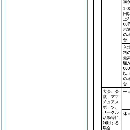
額
1,0
円
上3
00
未
の
合
入
料
最
額が
00
以
の
合
大会、会
平
議、アマ
チュアス
ポーツ、
サークル
休
活動等に
利用する
場合