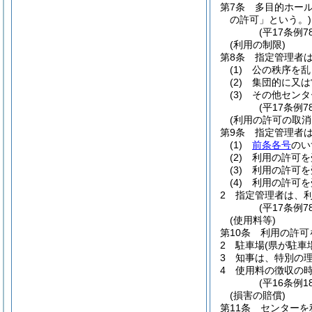
第7条
多目的ホー
の許可」という。)
(平17条例
(利用の制限)
第8条
指定管理者
(1)
公の秩序を乱
(2)
集団的に又は
(3)
その他センタ
(平17条例7
(利用の許可の取消
第9条
指定管理者
(1)
前条各号
のい
(2)
利用の許可を
(3)
利用の許可を
(4)
利用の許可を
2
指定管理者は、
(平17条例7
(使用料等)
第10条
利用の許可
2
駐車場
(県が駐車
3
知事は、特別の
4
使用料の徴収の
(平16条例
(損害の賠償)
第11条
センターを