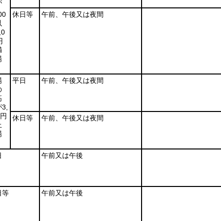
が
00
休日等
午前、午後又は夜間
以
,0
円
満
場
場
平日
午前、午後又は夜間
の
高
3,
0円
休日等
午前、午後又は夜間
上
場
日
午前又は午後
日等
午前又は午後