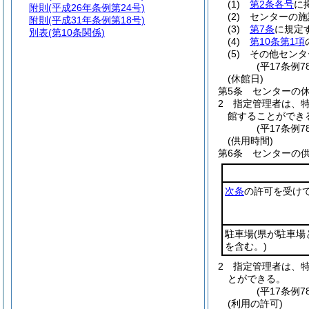
(1)
第2条各号
に
附則
(平成26年条例第24号)
(2)
センターの施
附則
(平成31年条例第18号)
(3)
第7条
に規定
別表
(第10条関係)
(4)
第10条第1項
(5)
その他センタ
(平17条例7
(休館日)
第5条
センターの休
2
指定管理者は、
館することができ
(平17条例7
(供用時間)
第6条
センターの
次条
の許可を受け
駐車場
(県が駐車
を含む。)
2
指定管理者は、
とができる。
(平17条例7
(利用の許可)