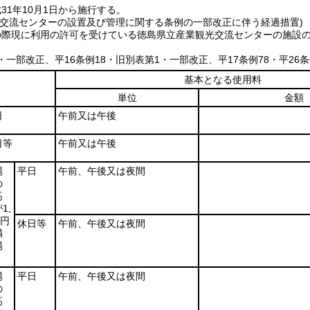
31年10月1日から施行する。
光交流センターの設置及び管理に関する条例の一部改正に伴う経過措置)
の際現に利用の許可を受けている徳島県立産業観光交流センターの施設
9・一部改正、平16条例18・旧別表第1・一部改正、平17条例78・平26条
基本となる使用料
単位
金額
日
午前又は午後
日等
午前又は午後
場
平日
午前、午後又は夜間
の
高
1,
0円
休日等
午前、午後又は夜間
満
場
場
平日
午前、午後又は夜間
の
高