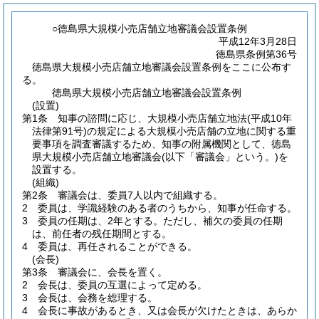
○徳島県大規模小売店舗立地審議会設置条例
平成12年3月28日
徳島県条例第36号
徳島県大規模小売店舗立地審議会設置条例をここに公布す
る。
徳島県大規模小売店舗立地審議会設置条例
(設置)
第1条
知事の諮問に応じ、大規模小売店舗立地法
(平成10年
法律第91号)
の規定による大規模小売店舗の立地に関する重
要事項を調査審議するため、知事の附属機関として、徳島
県大規模小売店舗立地審議会
(以下「審議会」という。)
を
設置する。
(組織)
第2条
審議会は、委員7人以内で組織する。
2
委員は、学識経験のある者のうちから、知事が任命する。
3
委員の任期は、2年とする。
ただし、補欠の委員の任期
は、前任者の残任期間とする。
4
委員は、再任されることができる。
(会長)
第3条
審議会に、会長を置く。
2
会長は、委員の互選によって定める。
3
会長は、会務を総理する。
4
会長に事故があるとき、又は会長が欠けたときは、あらか