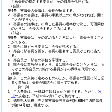
じめ会長の指名する委員が、その職務を代理する。
(会議)
第4条
審議会の会議は、会長が招集する。
2
審議会の会議は、委員の半数以上の出席がなければ、開く
ことができない。
3
審議会の議事は、出席した委員の過半数で決し、可否同数
のときは、会長の決するところによる。
(部会)
第5条
審議会は、その定めるところにより、部会を置くこと
ができる。
2
部会に属すべき委員は、会長が指名する。
3
部会に部会長を置き、会長の指名する委員がこれに当た
る。
4
部会長は、部会の事務を掌理する。
5
部会長に事故があるとき、又は部会長が欠けたときは、あ
らかじめ部会長の指名する委員がその職務を代理する。
(雑則)
第6条
この条例に定めるもののほか、審議会の運営に関し必
要な事項は、会長が審議会に諮って定める。
附
則
1
この条例は、平成12年6月1日から施行する。
ただし、
次
項
の規定は、平成13年2月1日から施行する。
2
徳島県大規模小売店舗審議会設置条例
(昭和54年徳島県条
例第14号)
は、廃止する。