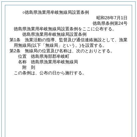
○徳島県漁業用牟岐無線局設置条例
昭和28年7月1日
徳島県条例第24号
徳島県漁業用牟岐無線局設置条例をここに公布する。
徳島県漁業用牟岐無線局設置条例
第1条
漁業活動の指導、監督及び通信連絡施設として、漁業
用無線局
(以下「無線局」という。)
を設置する。
第2条
無線局の位置及び名称は、次のとおりとする。
位置 徳島県海部郡牟岐町
名称 徳島県漁業用牟岐無線局
附
則
この条例は、公布の日から施行する。