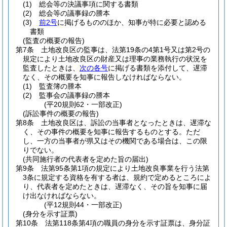
(1)
総会等の決議事項に関する書類
(2)
総会等の議事録の謄本
(3)
前2号
に掲げるもののほか、知事が特に必要と認める
書類
(監査の概要の報告)
第7条
土地改良区の監事は、法第19条の4第1号又は第2号の
規定により土地改良区の財産又は理事の業務執行の状況を
監査したときは、
次の各号
に掲げる書類を添付して、遅滞
なく、その概要を知事に報告しなければならない。
(1)
監査簿の謄本
(2)
監事会の議事録の謄本
(平20規則62・一部改正)
(訴訟事件の概要の報告)
第8条
土地改良区は、訴訟の当事者となったときは、遅滞な
く、その事件の概要を知事に報告するものとする。
ただ
し、一方の当事者が県又はその機関である場合は、この限
りでない。
(共同施行者の代表者を定めた旨の届出)
第9条
法第95条第1項の規定により土地改良事業を行う法第
3条に規定する資格を有する者は、規約で定めるところによ
り、代表者を定めたときは、遅滞なく、その旨を知事に届
け出なければならない。
(平12規則44・一部改正)
(身分を示す証票)
第10条
法第118条第4項の職員の身分を示す証票は、身分証