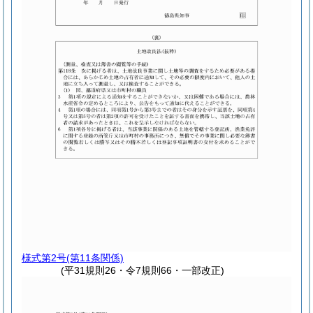
様式第2号
(第11条関係)
(平31規則26・令7規則66・一部改正)