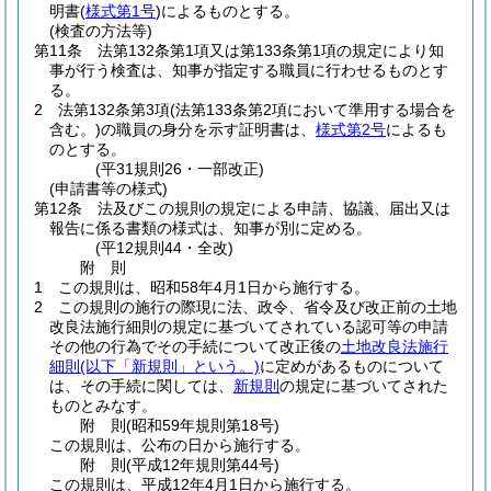
明書
(
様式第1号
)
によるものとする。
(検査の方法等)
第11条
法第132条第1項又は第133条第1項の規定により知
事が行う検査は、知事が指定する職員に行わせるものとす
る。
2
法第132条第3項
(法第133条第2項において準用する場合を
含む。)
の職員の身分を示す証明書は、
様式第2号
によるも
のとする。
(平31規則26・一部改正)
(申請書等の様式)
第12条
法及びこの規則の規定による申請、協議、届出又は
報告に係る書類の様式は、知事が別に定める。
(平12規則44・全改)
附
則
1
この規則は、昭和58年4月1日から施行する。
2
この規則の施行の際現に法、政令、省令及び改正前の土地
改良法施行細則の規定に基づいてされている認可等の申請
その他の行為でその手続について改正後の
土地改良法施行
細則
(以下「新規則」という。)
に定めがあるものについて
は、その手続に関しては、
新規則
の規定に基づいてされた
ものとみなす。
附
則
(昭和59年
規則第18号)
この規則は、公布の日から施行する。
附
則
(平成12年
規則第44号)
この規則は、平成12年4月1日から施行する。