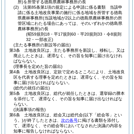
所)
を所管する徳島県農林事務所の長
(2)
法第85条第1項の規定による申請に係る書類 当該申
請に係る土地改良事業の施行に係る地域を所管する徳島
県農林事務所
(当該地域が2以上の徳島県農林事務所の所
管区域にわたる場合にあっては、そのいずれかの徳島県
農林事務所)
の長
(昭59規則18・平17規則60・平20規則33・令8規則
32・一部改正)
(主たる事務所の新設等の届出)
第3条
土地改良区は、主たる事務所を新設し、移転し、又は
廃止したときは、遅滞なく、その旨を知事に届け出なけれ
ばならない。
(理事長を定めた旨の届出)
第4条
土地改良区は、定款で定めるところにより、土地改良
区を代表する理事を定めたときは、遅滞なく、その旨を知
事に届け出なければならない。
(総代の就任の届出)
第5条
土地改良区は、総代が就任したときは、選挙録の謄本
を添付して、遅滞なく、その旨を知事に届け出なければな
らない。
(決議事項の報告)
第6条
土地改良区は、総会又は総代会
(以下「総会等」とい
う。)
が終了したときは、
次の各号
に掲げる書類を添付し
て、遅滞なく、その総会等においてなされた決議の内容を
知事に報告しなければならない。