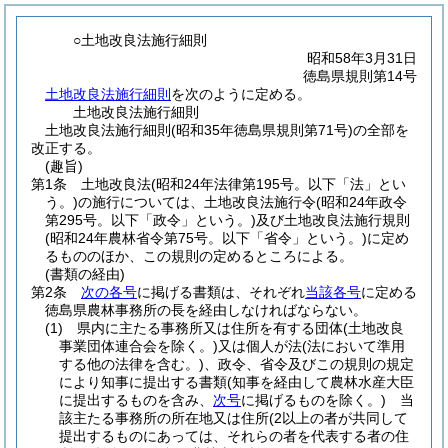
○土地改良法施行細則
昭和58年3月31日
徳島県規則第14号
土地改良法施行細則
を次のように定める。
土地改良法施行細則
土地改良法施行細則(昭和35年徳島県規則第71号)の全部を
改正する。
(趣旨)
第1条
土地改良法
(昭和24年法律第195号。以下「法」とい
う。)
の施行については、土地改良法施行令
(昭和24年政令
第295号。以下「政令」という。)
及び土地改良法施行規則
(昭和24年農林省令第75号。以下「省令」という。)
に定め
るもののほか、この規則の定めるところによる。
(書類の経由)
第2条
次の各号
に掲げる書類は、それぞれ
当該各号
に定める
徳島県農林事務所の長を経由しなければならない。
(1)
県内に主たる事務所又は住所を有する団体
(土地改良
事業団体連合会を除く。)
又は個人が法
(法において準用
する他の法律を含む。)
、政令、省令及びこの規則の規定
により知事に提出する書類
(知事を経由して農林水産大臣
に提出するものを含み、
次号
に掲げるものを除く。)
当
該主たる事務所の所在地又は住所
(2以上の者が共同して
提出するものにあっては、それらの者を代表する者の住