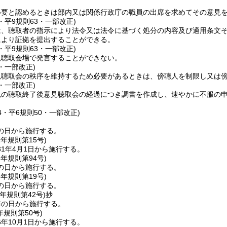
。
必要と認めるときは部内又は関係行政庁の職員の出席を求めてその意見
0・平9規則63・一部改正)
は、聴取者の指示により法令又は法令に基づく処分の内容及び適用条文
により証拠を提出することができる。
0・平9規則63・一部改正)
見聴取会場で発言することができない。
0・一部改正)
見聴取会の秩序を維持するため必要があるときは、傍聴人を制限し又は
0・一部改正)
見の聴取終了後意見聴取会の経過につき調書を作成し、速やかに不服の
94・平6規則50・一部改正)
の日から施行する。
1年
規則第15号)
1年4月1日から施行する。
8年
規則第94号)
の日から施行する。
3年
規則第19号)
の日から施行する。
元年
規則第42号)
抄
布の日から施行する。
年
規則第50号)
年10月1日から施行する。