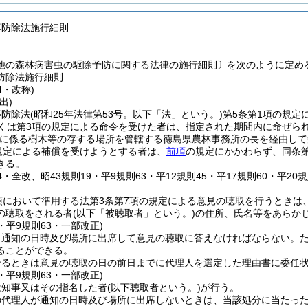
等防除法施行細則
他の森林病害虫の駆除予防に関する法律の施行細則〕を次のように定め
防除法施行細則
4・改称)
出)
等防除法
(昭和25年法律第53号。以下「法」という。)
第5条第1項の規定
しくは第3項の規定による命令を受けた者は、指定された期間内に命ぜら
に係る樹木等の存する場所を管轄する徳島県農林事務所の長を経由して
規定による補償を受けようとする者は、
前項
の規定にかかわらず、同条
きる。
94・全改、昭43規則19・平9規則63・平12規則45・平17規則60・平20
項において準用する法第3条第7項の規定による意見の聴取を行うときは
の聴取をされる者
(以下「被聴取者」という。)
の住所、氏名等をあらか
0・平9規則63・一部改正)
、通知の日時及び場所に出席して意見の聴取に答えなければならない。
ることができる。
せるときは意見の聴取の日の前日までに代理人を選定した理由書に委任
0・平9規則63・一部改正)
は知事又はその指名した者
(以下聴取者という。)
が行う。
の代理人が通知の日時及び場所に出席しないときは、当該処分に当たっ