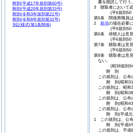
書を朗読して行う
附則
(平成17年規則第60号)
3
聴取者において
附則
(平成20年規則第33号)
(平6規則5
附則
(令和3年規則第21号)
第5条
関係県職員
附則
(令和8年規則第32号)
2
前項
の場合必要
別記様式
(第1条関係)
(平6規則5
第6条
傍聴人は意
(平6規則5
第7条
聴取者は意
(平6規則5
第8条
聴取者は意
ない。
(昭38規則
附
則
この規則は、公布
附
則
(昭和3
この規則は、昭和3
附
則
(昭和3
この規則は、公布
附
則
(昭和4
この規則は、公布
附
則
(平成
1
この規則は、公
附
則
(平成6
この規則は、平成6