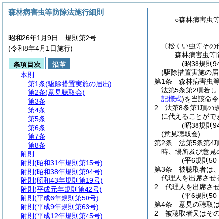
森林病害虫等防除法施行細則
○森林病害虫
昭和26年1月9日 規則第2号
〔松くい虫等その
(令和8年4月1日施行)
森林病害虫等
(昭38規則9
条項目次
沿革
(駆除措置実施の届
本則
第1条
森林病害虫
第1条
(駆除措置実施の届出)
法第5条第2項若
第2条
(意見聴取会)
記様式
)
を当該命令
第3条
2
法第8条第1項の
第4条
に代えることがで
第5条
(昭38規則
第6条
(意見聴取会)
第7条
第2条
法第5条第4
第8条
時、場所及び意見
附則
(平6規則5
附則
(昭和31年規則第15号)
第3条
被聴取者は
附則
(昭和38年規則第94号)
代理人を出席させ
附則
(昭和43年規則第19号)
2
代理人を出席さ
附則
(平成元年規則第42号)
(平6規則5
附則
(平成6年規則第50号)
第4条
意見の聴取
附則
(平成9年規則第63号)
2
被聴取者又はそ
附則
(平成12年規則第45号)