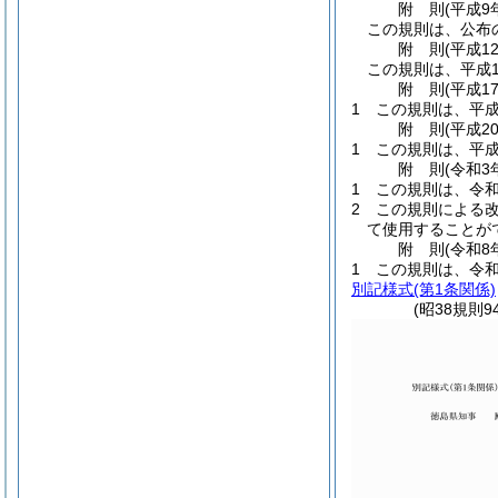
附
則
(平成9
この規則は、公布
附
則
(平成1
この規則は、平成1
附
則
(平成1
1
この規則は、平成
附
則
(平成2
1
この規則は、平成
附
則
(令和3
1
この規則は、令和
2
この規則による
て使用することが
附
則
(令和8
1
この規則は、令和
別記様式
(第1条関係)
(昭38規則