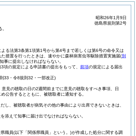
昭和26年1月9日
徳島県規則第2号
る。
による法第3条第1項第1号から第4号まで若しくは第6号の命令又は
れた措置を行ったときは、速やかに森林病害虫等駆除措置実施届
(
別
知事に提出しなければならない。
第3項の規定による申請書の提出をもって、
前項
の規定による届出
規則33・令8規則32・一部改正)
、意見の聴取の日の2週間前までに意見の聴取をすべき事項、日
じめ公告するとともに、被聴取者に通知する。
ただし、被聴取者が病気その他の事由により出席できないときは、
状を添えて知事に届け出でなければならない。
た県職員
(以下「関係県職員」という。)
が作成した処分に関する調