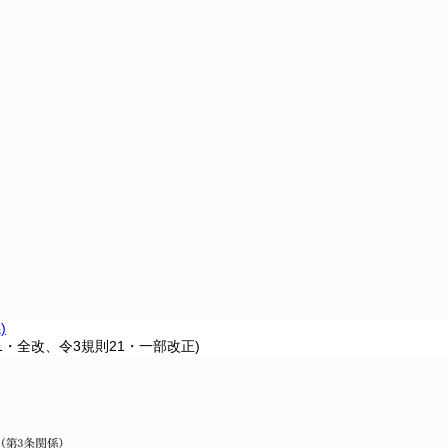
)
81・全改、令3規則21・一部改正)