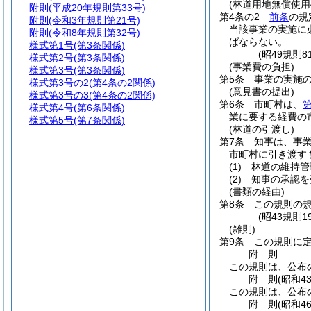
(林道用地無償使用
附則
(平成20年規則第33号)
第4条の2
前条
の規
附則
(令和3年規則第21号)
当該事業の実施に
附則
(令和8年規則第32号)
ばならない。
様式第1号
(第3条関係)
(昭49規則8
様式第2号
(第3条関係)
(事業費の負担)
様式第3号
(第3条関係)
第5条
事業の実施
様式第3号の2
(第4条の2関係)
(意見書の提出)
様式第3号の3
(第4条の2関係)
第6条
市町村は、
第
様式第4号
(第6条関係)
業に要する経費の
様式第5号
(第7条関係)
(林道の引渡し)
第7条
知事は、事
市町村に引き渡す
(1)
林道の維持管
(2)
知事の承認を
(書類の経由)
第8条
この規則の
(昭43規則
(雑則)
第9条
この規則に
附
則
この規則は、公布
附
則
(昭和4
この規則は、公布
附
則
(昭和4