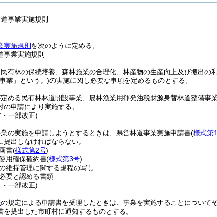
林道事業実施規則
業実施規則
を次のように定める。
道事業実施規則
、民有林の保続培養、森林施業の合理化、林産物の生産向上及び搬出の
「事業」という。)
の実施に関し必要な事項を定めるものとする。
が定める民有林林道開設事業、農林漁業用揮発油税財源身替林道整備事
村の申請により実施する。
37・一部改正)
事業の実施を申請しようとするときは、県営林道事業実施申請書
(
様式第
に提出しなければならない。
画書
(
様式第2号
)
使用確保確約書
(
様式第3号
)
の維持管理に関する規程の写し
必要と認める書類
81・一部改正)
条
の規定による申請書を受理したときは、事業を実施することについて
書を提出した市町村に通知するものとする。