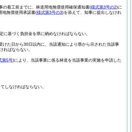
事の着工前までに、林道用地無償使用確保通知書
(
様式第3号の2
)
に
用地無償使用承諾書
(
様式第3号の3
)
を添えて、知事に提出しなけれ
規定に基づく負担金を県に納めなければならない。
受けた日から30日以内に、当該通知により県から示された当該事
ければならない。
式第5号
)
により、当該事業に係る林道を当該事業の実施を申請した
してしなければならない。