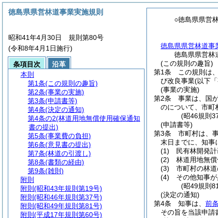
徳島県県営林道事業実施規則
○徳島県県営
昭和41年4月30日 規則第80号
徳島県県営林道事
(令和8年4月1日施行)
徳島県県営林
(この規則の趣旨)
条項目次
沿革
第1条
この規則は
本則
び改良事業
(以下
第1条
(この規則の趣旨)
(事業の実施)
第2条
(事業の実施)
第2条
事業は、国
第3条
(申請書等)
のについて、市町
第4条
(決定の通知)
(昭46規則
第4条の2
(林道用地無償使用確保通知
(申請書等)
書の提出)
第3条
市町村は、
第5条
(事業費の負担)
末日までに、知事
第6条
(意見書の提出)
(1)
民有林開発計
第7条
(林道の引渡し)
(2)
林道用地無償
第8条
(書類の経由)
(3)
市町村の林道
第9条
(雑則)
(4)
その他知事が
附則
(昭49規則
附則
(昭和43年規則第19号)
(決定の通知)
附則
(昭和46年規則第37号)
第4条
知事は、
前
附則
(昭和49年規則第81号)
その旨を当該申請
附則
(平成17年規則第60号)