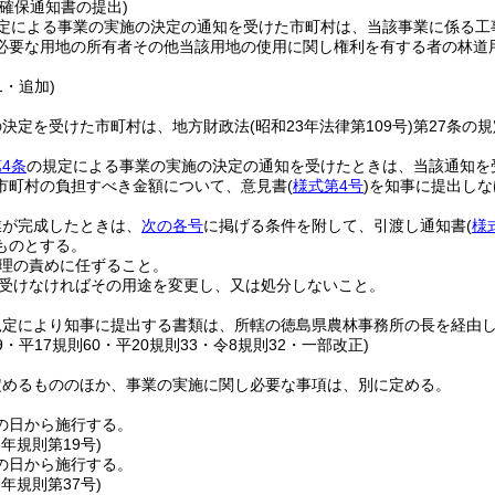
確保通知書の提出)
定による事業の実施の決定の通知を受けた市町村は、当該事業に係る工
必要な用地の所有者その他当該用地の使用に関し権利を有する者の林道
1・追加)
の決定を受けた市町村は、地方財政法
(昭和23年法律第109号)
第27条の
4条
の規定による事業の実施の決定の通知を受けたときは、当該通知を
市町村の負担すべき金額について、意見書
(
様式第4号
)
を知事に提出しな
業が完成したときは、
次の各号
に掲げる条件を附して、引渡し通知書
(
様
ものとする。
理の責めに任ずること。
受けなければその用途を変更し、又は処分しないこと。
規定により知事に提出する書類は、所轄の徳島県農林事務所の長を経由
19・平17規則60・平20規則33・令8規則32・一部改正)
定めるもののほか、事業の実施に関し必要な事項は、別に定める。
の日から施行する。
3年
規則第19号)
の日から施行する。
6年
規則第37号)