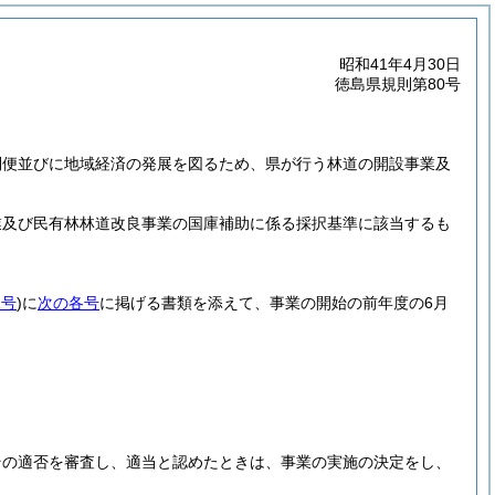
昭和41年4月30日
徳島県規則第80号
利便並びに地域経済の発展を図るため、県が行う林道の開設事業及
業及び民有林林道改良事業の国庫補助に係る採択基準に該当するも
1号
)
に
次の各号
に掲げる書類を添えて、事業の開始の前年度の6月
その適否を審査し、適当と認めたときは、事業の実施の決定をし、