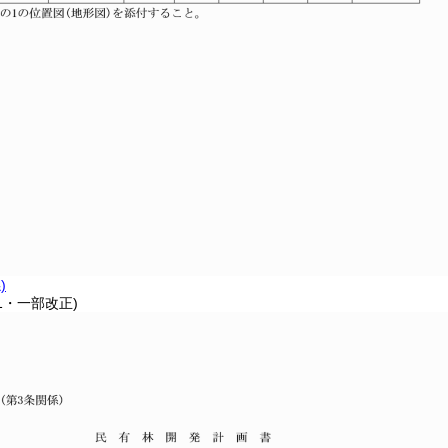
)
81・一部改正)