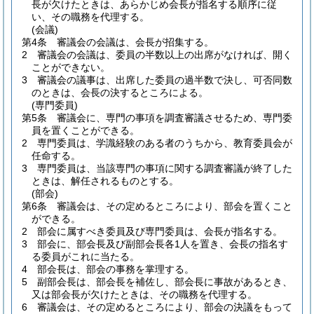
長が欠けたときは、あらかじめ会長が指名する順序に従
い、その職務を代理する。
(会議)
第4条
審議会の会議は、会長が招集する。
2
審議会の会議は、委員の半数以上の出席がなければ、開く
ことができない。
3
審議会の議事は、出席した委員の過半数で決し、可否同数
のときは、会長の決するところによる。
(専門委員)
第5条
審議会に、専門の事項を調査審議させるため、専門委
員を置くことができる。
2
専門委員は、学識経験のある者のうちから、教育委員会が
任命する。
3
専門委員は、当該専門の事項に関する調査審議が終了した
ときは、解任されるものとする。
(部会)
第6条
審議会は、その定めるところにより、部会を置くこと
ができる。
2
部会に属すべき委員及び専門委員は、会長が指名する。
3
部会に、部会長及び副部会長各1人を置き、会長の指名す
る委員がこれに当たる。
4
部会長は、部会の事務を掌理する。
5
副部会長は、部会長を補佐し、部会長に事故があるとき、
又は部会長が欠けたときは、その職務を代理する。
6
審議会は、その定めるところにより、部会の決議をもって