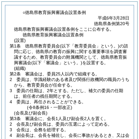
○徳島県教育振興審議会設置条例
平成6年3月28日
徳島県条例第20号
徳島県教育振興審議会設置条例をここに公布する。
徳島県教育振興審議会設置条例
(設置)
第1条
徳島県教育委員会
(以下「教育委員会」という。)
の諮
問に応じ、徳島県の教育の振興に関する重要事項を調査審
議するため、教育委員会の附属機関として、徳島県教育振
興審議会
(以下「審議会」という。)
を設置する。
(組織)
第2条
審議会は、委員25人以内で組織する。
2
委員は、学識経験のある者及び関係行政機関の職員のうち
から、教育委員会が任命する。
3
委員の任期は、2年とする。
ただし、補欠の委員の任期
は、前任者の残任期間とする。
4
委員は、再任されることができる。
(令8条例16・一部改正)
(会長及び副会長)
第3条
審議会に、会長1人及び副会長2人を置く。
2
会長及び副会長は、委員の互選によって定める。
3
会長は、会務を総理する。
4
副会長は、会長を補佐し、会長に事故があるとき、又は会