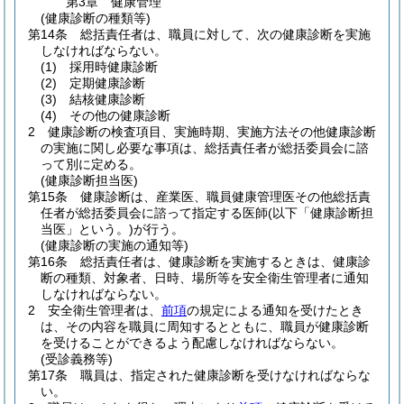
第3章
健康管理
(健康診断の種類等)
第14条
総括責任者は、職員に対して、次の健康診断を実施
しなければならない。
(1)
採用時健康診断
(2)
定期健康診断
(3)
結核健康診断
(4)
その他の健康診断
2
健康診断の検査項目、実施時期、実施方法その他健康診断
の実施に関し必要な事項は、総括責任者が総括委員会に諮
って別に定める。
(健康診断担当医)
第15条
健康診断は、産業医、職員健康管理医その他総括責
任者が総括委員会に諮って指定する医師
(以下「健康診断担
当医」という。)
が行う。
(健康診断の実施の通知等)
第16条
総括責任者は、健康診断を実施するときは、健康診
断の種類、対象者、日時、場所等を安全衛生管理者に通知
しなければならない。
2
安全衛生管理者は、
前項
の規定による通知を受けたとき
は、その内容を職員に周知するとともに、職員が健康診断
を受けることができるよう配慮しなければならない。
(受診義務等)
第17条
職員は、指定された健康診断を受けなければならな
い。