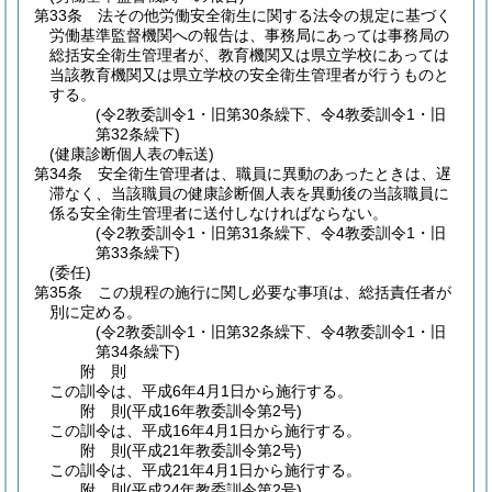
第33条
法その他労働安全衛生に関する法令の規定に基づく
労働基準監督機関への報告は、事務局にあっては事務局の
総括安全衛生管理者が、教育機関又は県立学校にあっては
当該教育機関又は県立学校の安全衛生管理者が行うものと
する。
(令2教委訓令1・旧第30条繰下、令4教委訓令1・旧
第32条繰下)
(健康診断個人表の転送)
第34条
安全衛生管理者は、職員に異動のあったときは、遅
滞なく、当該職員の健康診断個人表を異動後の当該職員に
係る安全衛生管理者に送付しなければならない。
(令2教委訓令1・旧第31条繰下、令4教委訓令1・旧
第33条繰下)
(委任)
第35条
この規程の施行に関し必要な事項は、総括責任者が
別に定める。
(令2教委訓令1・旧第32条繰下、令4教委訓令1・旧
第34条繰下)
附
則
この訓令は、平成6年4月1日から施行する。
附
則
(平成16年
教委訓令第2号)
この訓令は、平成16年4月1日から施行する。
附
則
(平成21年
教委訓令第2号)
この訓令は、平成21年4月1日から施行する。
附
則
(平成24年
教委訓令第2号)