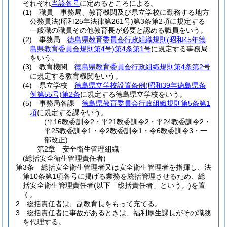
それぞれ
当該各号
に定めるところによる。
(1)
職員 事務局、教育機関及び県立学校に勤務する地方
公務員法
(昭和25年法律第261号)
第3条第2項に規定する
一般職の職員その他教育長が必要と認める職員をいう。
(2)
事務局
徳島県教育委員会行政組織規則
(昭和45年徳
島県教育委員会規則第4号)
第4条第1号
に規定する事務局
をいう。
(3)
教育機関
徳島県教育委員会行政組織規則第4条第2号
に規定する教育機関をいう。
(4)
県立学校
徳島県立学校設置条例
(昭和39年徳島県条
例第55号)
第2条
に規定する徳島県立学校をいう。
(5)
事務局各課
徳島県教育委員会行政組織規則第5条第1
項
に規定する課をいう。
(平16教委訓令2・平21教委訓令2・平24教委訓令2・
平25教委訓令1・令2教委訓令1・令6教委訓令3・一
部改正)
第2章
安全衛生管理組織
(総括安全衛生管理責任者)
第3条
総括安全衛生管理者又は安全衛生管理者を指揮し、法
第10条第1項各号に掲げる業務を統括管理させるため、総
括安全衛生管理責任者
(以下「総括責任者」という。)
を置
く。
2
総括責任者は、副教育長をもって充てる。
3
総括責任者に事故があるときは、福利厚生課長がその職務
を代理する。