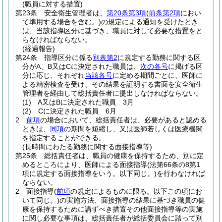
(職員に対する措置)
第23条
安全衛生管理者は、
第20条第3項
(
前条第2項
におい
て準用する場合を含む。)
の規定による通知を受けたとき
は、当該指導区分に基づき、職員に対して必要な措置をと
らなければならない。
(経過報告)
第24条
指導区分に係る
別表第2
に規定する勤務に関する区
分がA、B又はCに決定された職員は、
次の各号
に掲げる区
分に応じ、それぞれ
当該各号
に定める期間ごとに、医師に
よる精密検査を受け、その結果を証明する書面を安全衛生
管理者を経由して総括責任者に提出しなければならない。
(1)
A又はBに決定された職員 3月
(2)
Cに決定された職員 6月
2
前項
の場合において、総括責任者は、必要があると認める
ときは、
同項
の期間を短縮し、又は医師若しくは医療機関
を指定することができる。
(長時間にわたる勤務に関する面接指導等)
第25条
総括責任者は、職員の健康を保持するため、別に定
めるところにより、医師による面接指導
(法第66条の8第1
項に規定する面接指導をいう。以下同じ。)
を行わなければ
ならない。
2
面接指導
(
前項
の規定によるものに限る。以下この項にお
いて同じ。)
の実施方法、面接指導の結果に基づき職員の健
康を保持するために講ずべき措置その他面接指導等の実施
に関し必要な事項は、総括責任者が総括委員会に諮って別