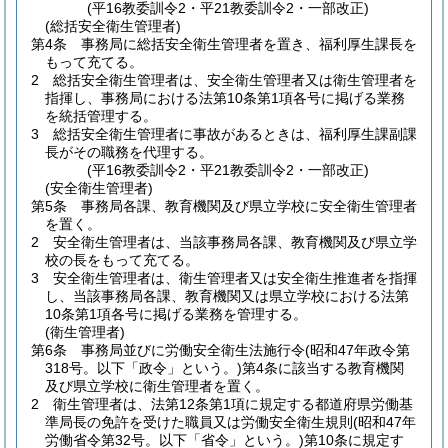
(平16教委訓令2・平21教委訓令2・一部改正)
(総括安全衛生管理者)
第4条
事務局に総括安全衛生管理者を置き、福利厚生課長を
もって充てる。
2
総括安全衛生管理者は、安全衛生管理者又は衛生管理者を
指揮し、事務局における法第10条第1項各号に掲げる業務
を統括管理する。
3
総括安全衛生管理者に事故があるときは、福利厚生課副課
長がその職務を代理する。
(平16教委訓令2・平21教委訓令2・一部改正)
(安全衛生管理者)
第5条
事務局各課、教育機関及び県立学校に安全衛生管理者
を置く。
2
安全衛生管理者は、当該事務局各課、教育機関及び県立学
校の長をもって充てる。
3
安全衛生管理者は、衛生管理者又は安全衛生推進者を指揮
し、当該事務局各課、教育機関又は県立学校における法第
10条第1項各号に掲げる業務を管理する。
(衛生管理者)
第6条
事務局並びに労働安全衛生法施行令
(昭和47年政令第
318号。以下「政令」という。)
第4条に該当する教育機関
及び県立学校に衛生管理者を置く。
2
衛生管理者は、法第12条第1項に規定する都道府県労働基
準局長の免許を受けた職員又は労働安全衛生規則
(昭和47年
労働省令第32号。以下「省令」という。)
第10条に規定す