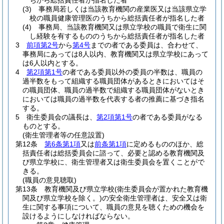
ちから総括責任者が指名した者
(3)
事務局若しくは当該教育機関の産業医又は当該県立学
校の職員健康管理医のうちから総括責任者が指名した者
(4)
事務局、当該教育機関又は県立学校の職員で衛生に関
し経験を有するもののうちから総括責任者が指名した者
3
前項第2号
から
第4号
までの者である委員は、合わせて、
事務局にあっては8人以内、教育機関又は県立学校にあって
は6人以内とする。
4
第2項第1号
の者である委員以外の委員の半数は、職員の
過半数をもって組織する職員団体があるときにおいてはそ
の職員団体、職員の過半数で組織する職員団体がないとき
においては職員の過半数を代表する者の推薦に基づき指名
する。
5
衛生委員会の議長は、
第2項第1号
の者である委員がなる
ものとする。
(衛生管理者等の任意設置)
第12条
第6条第1項
又は
前条第1項
に定めるもののほか、総
括責任者は総括委員会に諮って、必要と認める教育機関及
び県立学校に、衛生管理者又は衛生委員会を置くことがで
きる。
(職員の意見聴取)
第13条
教育機関及び県立学校
(衛生委員会が置かれた教育機
関及び県立学校を除く。)
の安全衛生管理者は、安全又は衛
生に関する事項について、職員の意見を聴くための機会を
設けるようにしなければならない。