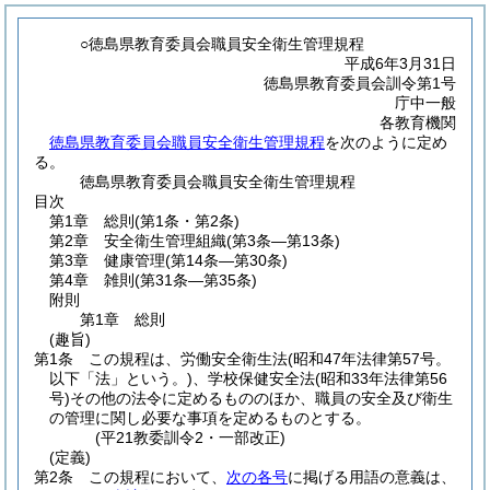
○徳島県教育委員会職員安全衛生管理規程
平成6年3月31日
徳島県教育委員会訓令第1号
庁中一般
各教育機関
徳島県教育委員会職員安全衛生管理規程
を次のように定め
る。
徳島県教育委員会職員安全衛生管理規程
目次
第1章
総則
(第1条・第2条)
第2章
安全衛生管理組織
(第3条―第13条)
第3章
健康管理
(第14条―第30条)
第4章
雑則
(第31条―第35条)
附則
第1章
総則
(趣旨)
第1条
この規程は、労働安全衛生法
(昭和47年法律第57号。
以下「法」という。)
、学校保健安全法
(昭和33年法律第56
号)
その他の法令に定めるもののほか、職員の安全及び衛生
の管理に関し必要な事項を定めるものとする。
(平21教委訓令2・一部改正)
(定義)
第2条
この規程において、
次の各号
に掲げる用語の意義は、