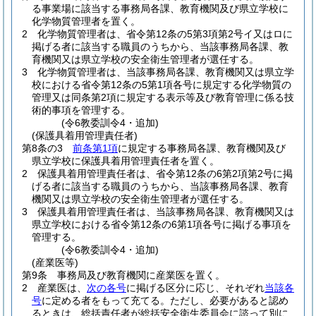
る事業場に該当する事務局各課、教育機関及び県立学校に
化学物質管理者を置く。
2
化学物質管理者は、省令第12条の5第3項第2号イ又はロに
掲げる者に該当する職員のうちから、当該事務局各課、教
育機関又は県立学校の安全衛生管理者が選任する。
3
化学物質管理者は、当該事務局各課、教育機関又は県立学
校における省令第12条の5第1項各号に規定する化学物質の
管理又は同条第2項に規定する表示等及び教育管理に係る技
術的事項を管理する。
(令6教委訓令4・追加)
(保護具着用管理責任者)
第8条の3
前条第1項
に規定する事務局各課、教育機関及び
県立学校に保護具着用管理責任者を置く。
2
保護具着用管理責任者は、省令第12条の6第2項第2号に掲
げる者に該当する職員のうちから、当該事務局各課、教育
機関又は県立学校の安全衛生管理者が選任する。
3
保護具着用管理責任者は、当該事務局各課、教育機関又は
県立学校における省令第12条の6第1項各号に掲げる事項を
管理する。
(令6教委訓令4・追加)
(産業医等)
第9条
事務局及び教育機関に産業医を置く。
2
産業医は、
次の各号
に掲げる区分に応じ、それぞれ
当該各
号
に定める者をもって充てる。
ただし、必要があると認め
るときは、総括責任者が総括安全衛生委員会に諮って別に