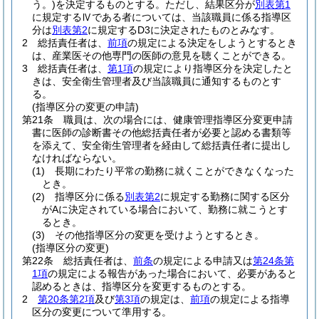
う。)
を決定するものとする。
ただし、結果区分が
別表第1
に規定するⅣである者については、当該職員に係る指導区
分は
別表第2
に規定するD3に決定されたものとみなす。
2
総括責任者は、
前項
の規定による決定をしようとするとき
は、産業医その他専門の医師の意見を聴くことができる。
3
総括責任者は、
第1項
の規定により指導区分を決定したと
きは、安全衛生管理者及び当該職員に通知するものとす
る。
(指導区分の変更の申請)
第21条
職員は、次の場合には、健康管理指導区分変更申請
書に医師の診断書その他総括責任者が必要と認める書類等
を添えて、安全衛生管理者を経由して総括責任者に提出し
なければならない。
(1)
長期にわたり平常の勤務に就くことができなくなった
とき。
(2)
指導区分に係る
別表第2
に規定する勤務に関する区分
がAに決定されている場合において、勤務に就こうとす
るとき。
(3)
その他指導区分の変更を受けようとするとき。
(指導区分の変更)
第22条
総括責任者は、
前条
の規定による申請又は
第24条第
1項
の規定による報告があった場合において、必要があると
認めるときは、指導区分を変更するものとする。
2
第20条第2項
及び
第3項
の規定は、
前項
の規定による指導
区分の変更について準用する。