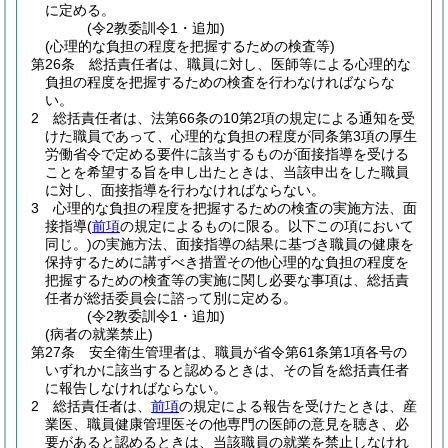
に定める。
(令2教委訓令1・追加)
(心理的な負担の程度を把握するための検査等)
第26条
総括責任者は、職員に対し、医師等による心理的な
負担の程度を把握するための検査を行わなければならな
い。
2
総括責任者は、法第66条の10第2項の規定による通知を受
けた職員であって、心理的な負担の程度が同条第3項の厚生
労働省令で定める要件に該当するものが面接指導を受ける
ことを希望する旨を申し出たときは、当該申出をした職員
に対し、面接指導を行わなければならない。
3
心理的な負担の程度を把握するための検査の実施方法、面
接指導
(
前項
の規定によるものに限る。以下この項において
同じ。)
の実施方法、面接指導の結果に基づき職員の健康を
保持するために講ずべき措置その他心理的な負担の程度を
把握するための検査等の実施に関し必要な事項は、総括責
任者が総括委員会に諮って別に定める。
(令2教委訓令1・追加)
(病者の就業禁止)
第27条
安全衛生管理者は、職員が省令第61条第1項各号の
いずれかに該当すると認めるときは、その旨を総括責任者
に報告しなければならない。
2
総括責任者は、
前項
の規定による報告を受けたときは、産
業医、職員健康管理医その他専門の医師の意見を聴き、必
要があると認めるときは、当該職員の就業を禁止しなけれ