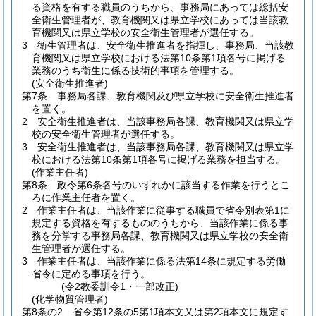
る資格を有する職員のうちから、事務局にあっては総括安
全衛生管理者が、教育機関又は県立学校にあっては当該教
育機関又は県立学校の安全衛生管理者が選任する。
3
衛生管理者は、安全衛生推進者を指揮し、事務局、当該教
育機関又は県立学校における法第10条第1項各号に掲げる
業務のうち衛生に係る技術的事項を管理する。
(安全衛生推進者)
第7条
事務局各課、教育機関及び県立学校に安全衛生推進者
を置く。
2
安全衛生推進者は、当該事務局各課、教育機関又は県立学
校の安全衛生管理者が選任する。
3
安全衛生推進者は、当該事務局各課、教育機関又は県立学
校における法第10条第1項各号に掲げる業務を担当する。
(作業主任者)
第8条
政令第6条各号のいずれかに該当する作業を行うとこ
ろに作業主任者を置く。
2
作業主任者は、当該作業に従事する職員で省令別表第1に
規定する資格を有するもののうちから、当該作業に係る事
務を分掌する事務局各課、教育機関又は県立学校の安全衛
生管理者が選任する。
3
作業主任者は、当該作業に係る法第14条に規定する労働
省令に定める事項を行う。
(令2教委訓令1・一部改正)
(化学物質管理者)
第8条の2
省令第12条の5第1項本文又は第2項本文に規定す