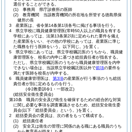
選任することができる。
(1)
事務局 県庁診療所の医師
(2)
教育機関 当該教育機関の所在地を所管する徳島県保
健所の長
3
産業医は、省令第14条第1項各号に掲げる事項を行う。
4
県立学校に職員健康管理医
(常時50人以上の職員を有する
学校にあっては、法第13条第2項に定められた要件を備え
た産業医をいい、その他の学校にあっては、産業医に準じ
た職務を行う医師をいう。以下同じ。)
を置く。
5
県立学校にあっては、県立学校嘱託医のうちから、職員健
康管理医を、校長の内申に基づき総括責任者が指名する。
ただし、県立学校嘱託医のうちから職員健康管理医を内申
できない場合は、当該県立学校嘱託医以外で
前項
の要件を
満たす医師を校長が内申する。
6
職員健康管理医は、
第3項
の産業医が行う事項のうち総括
責任者が別に定めるものを行う。
(令2教委訓令1・一部改正)
(総括安全衛生委員会)
第10条
職員の安全及び衛生を確保するための総合的な対策
に関し必要な事項を調査審議させるため、総括安全衛生委
員会
(以下「総括委員会」という。)
を置く。
2
総括委員会の委員は、次の者をもって構成する。
(1)
総括責任者
(2)
安全又は衛生の管理に関係のある職にある職員のうち
から教育長が指名した者