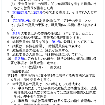
(3)
安全又は衛生の管理に関し知識経験を有する職員のう
ちから教育長が指名した者
3
前項第2号
又は
第3号
の者である委員は、それぞれ5人とす
る。
4
第2項第1号
の者である委員
(以下「第1号の委員」とい
う。)
以外の委員の半数は、職員団体の推薦に基づき指名す
る。
5
第1号
の委員以外の委員の任期は、2年とする。
ただし、
補欠の委員の任期は、前任者の残任期間とする。
6
総括委員会に議長を置き、
第1号
の委員をもって充てる。
7
議長は、会務を総理し、総括委員会を代表する。
8
総括委員会の会議は、議長が招集する。
9
総括委員会の庶務は、福利厚生課において行う。
10
前各項
に定めるもののほか、総括委員会の運営に関し必
要な事項は、議長が別に定める。
(平16教委訓令2・一部改正)
(衛生委員会)
第11条
事務局並びに政令第9条に該当する教育機関及び県
立学校に衛生委員会を置く。
2
衛生委員会の委員は、次の者をもって構成する。
(1)
事務局にあっては事務局の総括安全衛生管理者、当該
教育機関又は県立学校にあっては当該教育機関又は県立
学校の安全衛生管理者
(2)
事務局、当該教育機関又は県立学校の衛生管理者のう