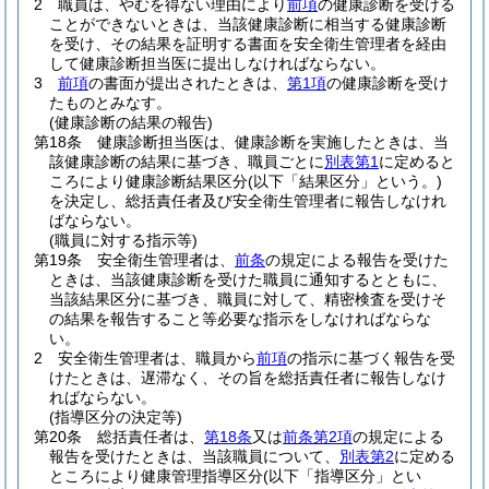
2
職員は、やむを得ない理由により
前項
の健康診断を受ける
ことができないときは、当該健康診断に相当する健康診断
を受け、その結果を証明する書面を安全衛生管理者を経由
して健康診断担当医に提出しなければならない。
3
前項
の書面が提出されたときは、
第1項
の健康診断を受け
たものとみなす。
(健康診断の結果の報告)
第18条
健康診断担当医は、健康診断を実施したときは、当
該健康診断の結果に基づき、職員ごとに
別表第1
に定めると
ころにより健康診断結果区分
(以下「結果区分」という。)
を決定し、総括責任者及び安全衛生管理者に報告しなけれ
ばならない。
(職員に対する指示等)
第19条
安全衛生管理者は、
前条
の規定による報告を受けた
ときは、当該健康診断を受けた職員に通知するとともに、
当該結果区分に基づき、職員に対して、精密検査を受けそ
の結果を報告すること等必要な指示をしなければならな
い。
2
安全衛生管理者は、職員から
前項
の指示に基づく報告を受
けたときは、遅滞なく、その旨を総括責任者に報告しなけ
ればならない。
(指導区分の決定等)
第20条
総括責任者は、
第18条
又は
前条第2項
の規定による
報告を受けたときは、当該職員について、
別表第2
に定める
ところにより健康管理指導区分
(以下「指導区分」とい