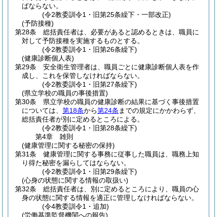
ばならない。
(令2教委訓令1・旧第25条繰下・一部改正)
(予防接種)
第28条
総括責任者は、必要があると認めるときは、職員に
対して予防接種を実施するものとする。
(令2教委訓令1・旧第26条繰下)
(健康診断個人表)
第29条
安全衛生管理者は、職員ごとに健康診断個人表を作
成し、これを保管しなければならない。
(令2教委訓令1・旧第27条繰下)
(県立学校の職員の事後措置)
第30条
県立学校の職員の健康診断の結果に基づく事後措置
については、
第18条
から
第24条
までの規定にかかわらず、
総括責任者が別に定めるところによる。
(令2教委訓令1・旧第28条繰下)
第4章
雑則
(健康管理に関する秘密の保持)
第31条
健康管理に関する事務に従事した職員は、職務上知
り得た秘密を漏らしてはならない。
(令2教委訓令1・旧第29条繰下)
(心身の状態に関する情報の取扱い)
第32条
総括責任者は、別に定めるところにより、職員の心
身の状態に関する情報を適正に管理しなければならない。
(令4教委訓令1・追加)
(労働基準監督機関への報告)