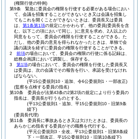
(権限行使の特例)
第9条
緊急に委員会の権限を行使する必要がある場合におい
て、会議を招集することができないとき又は会議を招集し
てもこれを開くことができないときは、委員長又は委員
は、
第1条第1項
の規定にかかわらず、他の委員
(委員長を含
む。以下この項において同じ。)
に意見を求め、2人以上の
同意をもって、委員会の権限を行使することができる。
た
だし、他の委員の意見を得られなかったときは、単独で会
議の議決を経ずに委員会の権限を行使することができる。
2
前項
の場合において、委員会の権限の行使に係る記録は、
総務企画課において調製し、保存する。
3
第1項
の場合において、委員会の権限を行使した委員長又
は委員は、次の会議でその報告を行い、承認を受けなけれ
ばならない。
(平15公委規則10・追加、令6公委規則1・一部改正)
(監察を点検する委員の指名)
第10条
委員会が法第43条の2第2項の規定により行う委員の
指名は、委員長が行うものとする。
(平13公委規則1・追加、平15公委規則10・旧第9条
繰下)
(委員長代理)
第11条
委員長に事故あるとき又は欠けたときは、委員長の
あらかじめ指名する委員がその職務を代行する。
(平元公委規則3・全改、平13公委規則1・旧第8条繰
下・一部改正、平15公委規則10・旧第10条繰下)