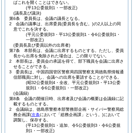
ばこれを開くことはできない。
(平13公委規則1・一部改正)
(議長及び議決)
第6条
委員長は、会議の議長となる。
2
会議の議事は、出席委員
(委員長を含む。)
の2人以上の同
意でこれを決する。
(平元公委規則3・平13公委規則1・令6公委規則1・
一部改正)
(委員長及び委員以外の出席者)
第7条
本部長は、会議に出席するものとする。
ただし、委員
長から出席を免除された場合は、この限りでない。
2
本部長は、委員会の承認を得て、部下職員を会議に出席さ
せることができる。
3
委員長は、中国四国管区警察局四国警察支局徳島県情報通
信部職員に対し、会議への出席を要請することができる。
(昭32公委規則4・全改、平元公委規則3・平13公委
規則1・令6公委規則1・一部改正)
(会議録)
第8条
会議の開催日時、出席者及び会議の概要は会議録に記
載するものとする。
2
会議録は、徳島県警察本部警務部企画・サイバー警察局総
務企画課
(
次条
において「総務企画課」という。)
において
調製し、保存する。
(平13公委規則1・追加、令5公委規則3・令6公委規
則1・一部改正)