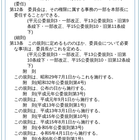
(委任)
第12条
委員会は、その権限に属する事務の一部を本部長に
委任することができる。
(平元公委規則3・一部改正、平13公委規則1・旧第9
条繰下・一部改正、平15公委規則10・旧第11条繰
下)
(細則)
第13条
この規則に定めるもののほか、委員会について必要
な事項は、委員長がこれを定める。
(平元公委規則3・一部改正、平13公委規則1・旧第
10条繰下・一部改正、平15公委規則10・旧第12条繰
下)
附
則
この規則は、昭和29年7月1日からこれを施行する。
附
則
(昭和32年
公委規則第4号)
この規則は、公布の日から施行する。
附
則
(平成元年
公委規則第3号)
この規則は、平成元年9月1日から施行する。
附
則
(平成13年
公委規則第1号)
この規則は、平成13年3月1日から施行する。
附
則
(平成15年
公委規則第10号)
この規則は、平成15年8月1日から施行する。
附
則
(令和5年
公委規則第3号)
この規則は、令和5年4月1日から施行する。
附
則
(令和6年
公委規則第1号)