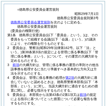
○徳島県公安委員会運営規則
昭和29年7月1日
徳島県公安委員会規則第3号
徳島県公安委員会運営規則
を次のように定める。
徳島県公安委員会運営規則
(委員会の権限行使)
第1条
徳島県公安委員会
(以下「委員会」という。)
は、その
委員をもって組織する会議
(以下「会議」という。)
の議決
により、その権限を行うものとする。
2
委員会は、警察法
(昭和29年法律第162号。以下「法」と
いう。)
第38条第3項の規定による管理に係る事務
(以下「管
理に係る事務」という。)
について、その運営の大綱方針を
定めるものとする。
3
前項
の大綱方針は、管理に係る事務の運営の準則その他当
該事務を処理するに当たり準拠すべき基本的な方向又は方
法を示すものとする。
4
委員会は、管理に係る事務の処理が
第2項
の大綱方針に適
合していないと認めるときは、徳島県警察本部長
(以下「本
部長」という。)
に対し、当該大綱方針に適合するための措
置に関し、必要な指示をするものとする。
5
委員会は、本部長から法第43条の2第1項又は
前項
の規定
による指示に基づいてとった措置について必要な報告を徴
するものとする。