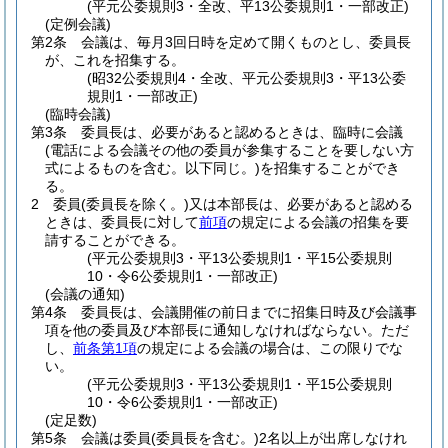
(平元公委規則3・全改、平13公委規則1・一部改正)
(定例会議)
第2条
会議は、毎月3回日時を定めて開くものとし、委員長
が、これを招集する。
(昭32公委規則4・全改、平元公委規則3・平13公委
規則1・一部改正)
(臨時会議)
第3条
委員長は、必要があると認めるときは、臨時に会議
(電話による会議その他の委員が参集することを要しない方
式によるものを含む。以下同じ。)
を招集することができ
る。
2
委員
(委員長を除く。)
又は本部長は、必要があると認める
ときは、委員長に対して
前項
の規定による会議の招集を要
請することができる。
(平元公委規則3・平13公委規則1・平15公委規則
10・令6公委規則1・一部改正)
(会議の通知)
第4条
委員長は、会議開催の前日までに招集日時及び会議事
項を他の委員及び本部長に通知しなければならない。
ただ
し、
前条第1項
の規定による会議の場合は、この限りでな
い。
(平元公委規則3・平13公委規則1・平15公委規則
10・令6公委規則1・一部改正)
(定足数)
第5条
会議は委員
(委員長を含む。)
2名以上が出席しなけれ