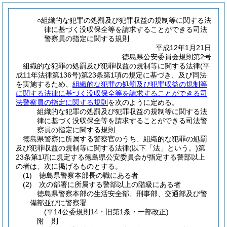
○組織的な犯罪の処罰及び犯罪収益の規制等に関する法
律に基づく没収保全等を請求することができる司法
警察員の指定に関する規則
平成12年1月21日
徳島県公安委員会規則第2号
組織的な犯罪の処罰及び犯罪収益の規制等に関する法律(平
成11年法律第136号)第23条第1項の規定に基づき、及び同法
を実施するため、
組織的な犯罪の処罰及び犯罪収益の規制等
に関する法律に基づく没収保全等を請求することができる司
法警察員の指定に関する規則
を次のように定める。
組織的な犯罪の処罰及び犯罪収益の規制等に関する法
律に基づく没収保全等を請求することができる司法警
察員の指定に関する規則
徳島県警察に所属する警察官のうち、組織的な犯罪の処罰
及び犯罪収益の規制等に関する法律
(以下「法」という。)
第
23条第1項に規定する徳島県公安委員会が指定する警部以上
の者は、次に掲げるものとする。
(1)
徳島県警察本部長の職にある者
(2)
次の部署に所属する警部以上の階級にある者
徳島県警察本部の生活安全部、刑事部、交通部及び警
備部並びに警察署
(平14公委規則14・旧第1条・一部改正)
附
則