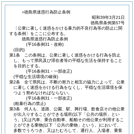
○徳島県迷惑行為防止条例
昭和39年3月21日
徳島県条例第57号
〔公衆に著しく迷惑をかける暴力的不良行為等の防止に関
する条例〕をここに公布する。
徳島県迷惑行為防止条例
(平16条例31・改称)
(目的)
第1条
この条例は、公衆に著しく迷惑をかける行為を防止
し、もって県民及び滞在者等の平穏な生活を保持すること
を目的とする。
(平16条例31・一部改正)
(平穏な生活環境の確保)
第2条
全て県民は、不断の努力と相互の協力によって、公衆
に著しく迷惑をかける行為をなくし、平穏な生活環境を保
つよう努めなければならない。
(平16条例31・一部改正)
(粗暴行為の禁止)
第3条
何人も、道路、公園、駅、興行場、飲食店その他公衆
が出入りすることができる場所
(以下「公共の場所」とい
う。)
又は汽車、乗合自動車、船舶その他公衆が利用するこ
とができる乗物
(以下「公共の乗物」という。)
において、
多数でうろつき、又はたむろして、通行人、入場者、乗客