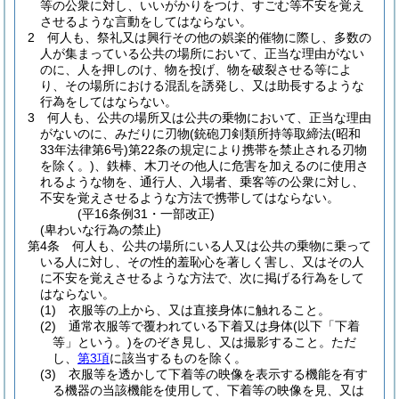
等の公衆に対し、いいがかりをつけ、すごむ等不安を覚え
させるような言動をしてはならない。
2
何人も、祭礼又は興行その他の娯楽的催物に際し、多数の
人が集まっている公共の場所において、正当な理由がない
のに、人を押しのけ、物を投げ、物を破裂させる等によ
り、その場所における混乱を誘発し、又は助長するような
行為をしてはならない。
3
何人も、公共の場所又は公共の乗物において、正当な理由
がないのに、みだりに刃物
(銃砲刀剣類所持等取締法
(昭和
33年法律第6号)
第22条の規定により携帯を禁止される刃物
を除く。)
、鉄棒、木刀その他人に危害を加えるのに使用さ
れるような物を、通行人、入場者、乗客等の公衆に対し、
不安を覚えさせるような方法で携帯してはならない。
(平16条例31・一部改正)
(卑わいな行為の禁止)
第4条
何人も、公共の場所にいる人又は公共の乗物に乗って
いる人に対し、その性的羞恥心を著しく害し、又はその人
に不安を覚えさせるような方法で、次に掲げる行為をして
はならない。
(1)
衣服等の上から、又は直接身体に触れること。
(2)
通常衣服等で覆われている下着又は身体
(以下「下着
等」という。)
をのぞき見し、又は撮影すること。
ただ
し、
第3項
に該当するものを除く。
(3)
衣服等を透かして下着等の映像を表示する機能を有す
る機器の当該機能を使用して、下着等の映像を見、又は