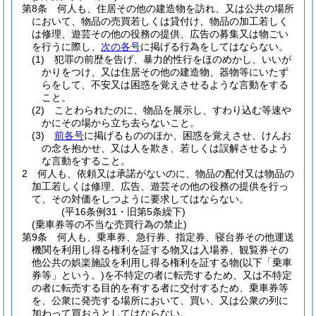
第8条
何人も、住居その他の建造物を訪れ、又は公共の場所
において、物品の売買若しくは貸付け、物品の加工若しく
は修理、遊芸その他の役務の提供、広告の募集又は物ごい
を行うに際し、
次の各号
に掲げる行為をしてはならない。
(1)
犯罪の前歴を告げ、暴力的性行をほのめかし、いいが
かりをつけ、又は住居その他の建造物、器物等にいたず
らをして、不安又は困惑を覚えさせるような言動をする
こと。
(2)
ことわられたのに、物品を展示し、すわり込む等速や
かにその場から立ち去らないこと。
(3)
前各号
に掲げるもののほか、困惑を覚えさせ、けんお
の念を抱かせ、又は人を欺き、若しくは誤解させるよう
な言動をすること。
2
何人も、依頼又は承諾がないのに、物品の配付又は物品の
加工若しくは修理、広告、遊芸その他の役務の提供を行っ
て、その対価をしつように要求してはならない。
(平16条例31・旧第5条繰下)
(乗車券等の不当な売買行為の禁止)
第9条
何人も、乗車券、急行券、指定券、寝台券その他運送
機関を利用し得る権利を証する物又は入場券、観覧券その
他公共の娯楽施設を利用し得る権利を証する物
(以下「乗車
券等」という。)
を不特定の者に転売するため、又は不特定
の者に転売する目的を有する者に交付するため、乗車券等
を、公衆に発売する場所において、買い、又は公衆の列に
加わって買おうとしてはならない。