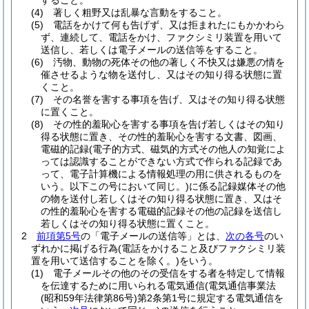
すること。
(4)
著しく粗野又は乱暴な言動をすること。
(5)
電話をかけて何も告げず、又は拒まれたにもかかわら
ず、連続して、電話をかけ、ファクシミリ装置を用いて
送信し、若しくは電子メールの送信等をすること。
(6)
汚物、動物の死体その他の著しく不快又は嫌悪の情を
催させるような物を送付し、又はその知り得る状態に置
くこと。
(7)
その名誉を害する事項を告げ、又はその知り得る状態
に置くこと。
(8)
その性的羞恥心を害する事項を告げ若しくはその知り
得る状態に置き、その性的羞恥心を害する文書、図画、
電磁的記録
(電子的方式、磁気的方式その他人の知覚によ
っては認識することができない方式で作られる記録であ
って、電子計算機による情報処理の用に供されるものを
いう。以下この号において同じ。)
に係る記録媒体その他
の物を送付し若しくはその知り得る状態に置き、又はそ
の性的羞恥心を害する電磁的記録その他の記録を送信し
若しくはその知り得る状態に置くこと。
2
前項第5号
の「電子メールの送信等」とは、
次の各号
のい
ずれかに掲げる行為
(電話をかけること及びファクシミリ装
置を用いて送信することを除く。)
をいう。
(1)
電子メールその他のその受信をする者を特定して情報
を伝達するために用いられる電気通信
(電気通信事業法
(昭和59年法律第86号)
第2条第1号に規定する電気通信を