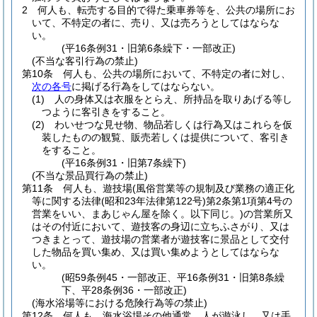
2
何人も、転売する目的で得た乗車券等を、公共の場所にお
いて、不特定の者に、売り、又は売ろうとしてはならな
い。
(平16条例31・旧第6条繰下・一部改正)
(不当な客引行為の禁止)
第10条
何人も、公共の場所において、不特定の者に対し、
次の各号
に掲げる行為をしてはならない。
(1)
人の身体又は衣服をとらえ、所持品を取りあげる等し
つように客引きをすること。
(2)
わいせつな見せ物、物品若しくは行為又はこれらを仮
装したものの観覧、販売若しくは提供について、客引き
をすること。
(平16条例31・旧第7条繰下)
(不当な景品買行為の禁止)
第11条
何人も、遊技場
(風俗営業等の規制及び業務の適正化
等に関する法律
(昭和23年法律第122号)
第2条第1項第4号の
営業をいい、まあじゃん屋を除く。以下同じ。)
の営業所又
はその付近において、遊技客の身辺に立ちふさがり、又は
つきまとって、遊技場の営業者が遊技客に景品として交付
した物品を買い集め、又は買い集めようとしてはならな
い。
(昭59条例45・一部改正、平16条例31・旧第8条繰
下、平28条例36・一部改正)
(海水浴場等における危険行為等の禁止)
第12条
何人も、海水浴場その他通常、人が遊泳し、又は手