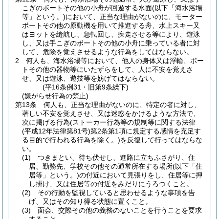
こぎのボートその他の小舟が回遊する水面
(以下「海水浴場
等」という。)
において、正当な理由がないのに、モーター
ボートその他の原動機を用いて推進する舟、水上スキー又
はヨットを縫航し、急転回し、疾走させる等により、遊泳
し、又は手こぎのボートその他の小舟に乗っている者に対
して、危険を覚えさせるような行為をしてはならない。
2
何人も、海水浴場等において、他人の身体又は浮輪、ボー
トその他の器物等にいたずらをして、人に不安を覚えさ
せ、又は遊泳、遊技等を妨げてはならない。
(平16条例31・旧第9条繰下)
(嫌がらせ行為の禁止)
第13条
何人も、正当な理由がないのに、特定の者に対し、
著しい不安を覚えさせ、又は迷惑をかけるような方法で、
次に掲げる行為
(ストーカー行為等の規制等に関する法律
(平成12年法律第81号)
第2条第1項に規定する感情を充足す
る目的で行われる行為を除く。)
を反復して行ってはならな
い。
(1)
つきまとい、待ち伏せし、進路に立ちふさがり、住
居、勤務先、学校その他その通常所在する場所
(以下「住
居等」という。)
の付近において見張りをし、住居等に押
し掛け、又は住居等の付近をみだりにうろつくこと。
(2)
その行動を監視していると思わせるような事項を告
げ、又はその知り得る状態に置くこと。
(3)
面会、交際その他の義務のないことを行うことを要求