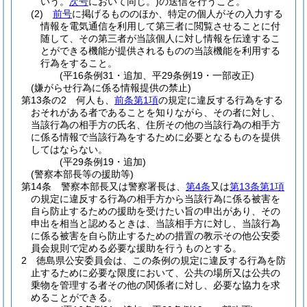
いう。
次号
において同じ。)
の送信を行うこと。
(2)
前号
に掲げるもののほか、特定の個人がその入力する
情報を電気通信を利用して第三者に閲覧させることに付
随して、その第三者が当該個人に対し情報を伝達するこ
とができる機能が提供されるものの当該機能を利用する
行為をすること。
(平16条例31・追加、平29条例19・一部改正)
(嫌がらせ行為に係る情報提供の禁止)
第13条の2
何人も、
前条第1項
の規定に違反する行為をする
おそれがある者であることを知りながら、その者に対し、
当該行為の相手方の氏名、住所その他の当該行為の相手方
に係る情報で当該行為をするために必要となるものを提供
してはならない。
(平29条例19・追加)
(警察本部長等の援助等)
第14条
警察本部長又は警察署長は、
第4条
又は
第13条第1項
の規定に違反する行為の相手方から当該行為に係る被害を
自ら防止するための援助を受けたい旨の申出があり、その
申出を相当と認めるときは、当該相手方に対し、当該行為
に係る被害を自ら防止するための措置の教示その他公安委
員会規則で定める必要な援助を行うものとする。
2
徳島県公安委員会は、この条例の規定に違反する行為を防
止するために必要な限度において、公共の場所又は公共の
乗物を管理する者その他の関係者に対し、必要な協力を求
めることができる。