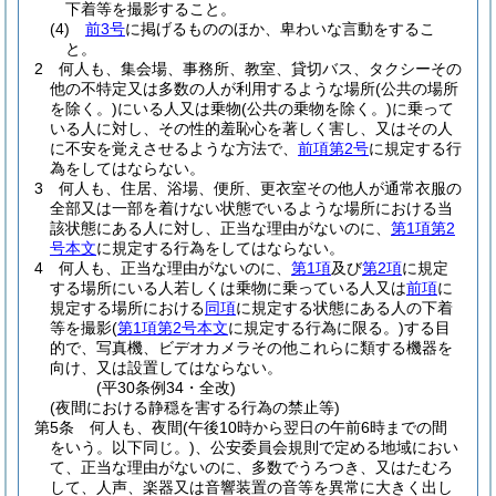
下着等を撮影すること。
(4)
前3号
に掲げるもののほか、卑わいな言動をするこ
と。
2
何人も、集会場、事務所、教室、貸切バス、タクシーその
他の不特定又は多数の人が利用するような場所
(公共の場所
を除く。)
にいる人又は乗物
(公共の乗物を除く。)
に乗って
いる人に対し、その性的羞恥心を著しく害し、又はその人
に不安を覚えさせるような方法で、
前項第2号
に規定する行
為をしてはならない。
3
何人も、住居、浴場、便所、更衣室その他人が通常衣服の
全部又は一部を着けない状態でいるような場所における当
該状態にある人に対し、正当な理由がないのに、
第1項第2
号本文
に規定する行為をしてはならない。
4
何人も、正当な理由がないのに、
第1項
及び
第2項
に規定
する場所にいる人若しくは乗物に乗っている人又は
前項
に
規定する場所における
同項
に規定する状態にある人の下着
等を撮影
(
第1項第2号本文
に規定する行為に限る。)
する目
的で、写真機、ビデオカメラその他これらに類する機器を
向け、又は設置してはならない。
(平30条例34・全改)
(夜間における静穏を害する行為の禁止等)
第5条
何人も、夜間
(午後10時から翌日の午前6時までの間
をいう。以下同じ。)
、公安委員会規則で定める地域におい
て、正当な理由がないのに、多数でうろつき、又はたむろ
して、人声、楽器又は音響装置の音等を異常に大きく出し