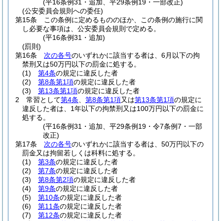
(平16条例31・追加、平29条例19・一部改正)
(公安委員会規則への委任)
第15条
この条例に定めるもののほか、この条例の施行に関
し必要な事項は、公安委員会規則で定める。
(平16条例31・追加)
(罰則)
第16条
次の各号
のいずれかに該当する者は、6月以下の拘
禁刑又は50万円以下の罰金に処する。
(1)
第4条
の規定に違反した者
(2)
第8条第1項
の規定に違反した者
(3)
第13条第1項
の規定に違反した者
2
常習として
第4条
、
第8条第1項
又は
第13条第1項
の規定に
違反した者は、1年以下の拘禁刑又は100万円以下の罰金に
処する。
(平16条例31・追加、平29条例19・令7条例7・一部
改正)
第17条
次の各号
のいずれかに該当する者は、50万円以下の
罰金又は拘留若しくは科料に処する。
(1)
第3条
の規定に違反した者
(2)
第7条
の規定に違反した者
(3)
第8条第2項
の規定に違反した者
(4)
第9条
の規定に違反した者
(5)
第10条
の規定に違反した者
(6)
第11条
の規定に違反した者
(7)
第12条
の規定に違反した者