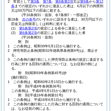
2
常習として
第3条
、
第7条
、
第8条第2項
又は
第9条
から
第12
条
までの規定のいずれかに違反した者は、6月以下の拘禁刑
又は50万円以下の罰金に処する。
(平16条例31・追加、令7条例7・一部改正)
第18条
次の各号
のいずれかに該当する者は、30万円以下の
罰金又は拘留若しくは科料に処する。
(1)
第5条第2項
の規定による命令に違反した者
(2)
第6条第2項
の規定による命令に違反した者
(平16条例31・追加)
附
則
1
この条例は、昭和39年5月1日から施行する。
2
押売等防止条例
(昭和32年徳島県条例第9号)
は、廃止す
る。
3
この条例の施行前にした押売等防止条例の規定に違反する
行為に対する罰則の適用については、なお従前の例によ
る。
附
則
(昭和59年
条例第45号)
抄
(施行期日)
1
この条例は、昭和60年2月13日から施行する。
附
則
(平成4年
条例第36号)
この条例は、平成4年5月1日から施行する。
附
則
(平成16年
条例第31号)
1
この条例は、平成16年6月1日から施行する。
2
この条例の施行前にした行為に対する罰則の適用について
は、なお従前の例による。