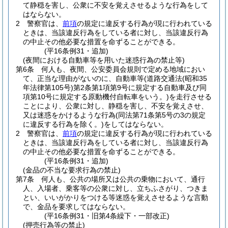
て静穏を害し、公衆に不安を覚えさせるような行為をして
はならない。
2
警察官は、
前項
の規定に違反する行為が現に行われている
ときは、当該違反行為をしている者に対し、当該違反行為
の中止その他必要な措置を命ずることができる。
(平16条例31・追加)
(夜間における自動車等を用いた迷惑行為の禁止等)
第6条
何人も、夜間、公安委員会規則で定める地域におい
て、正当な理由がないのに、自動車等
(道路交通法
(昭和35
年法律第105号)
第2条第1項第9号に規定する自動車及び同
項第10号に規定する原動機付自転車をいう。)
を走行させる
ことにより、公衆に対し、静穏を害し、不安を覚えさせ、
又は迷惑をかけるような行為
(同法第71条第5号の3の規定
に違反する行為を除く。)
をしてはならない。
2
警察官は、
前項
の規定に違反する行為が現に行われている
ときは、当該違反行為をしている者に対し、当該違反行為
の中止その他必要な措置を命ずることができる。
(平16条例31・追加)
(金品の不当な要求行為の禁止)
第7条
何人も、公共の場所又は公共の乗物において、通行
人、入場者、乗客等の公衆に対し、立ちふさがり、つきま
とい、いいがかりをつける等迷惑を覚えさせるような言動
で、金品を要求してはならない。
(平16条例31・旧第4条繰下・一部改正)
(押売行為等の禁止)