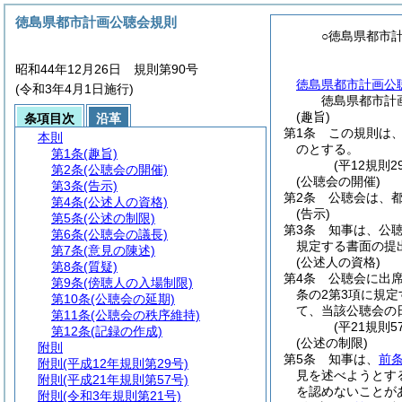
徳島県都市計画公聴会規則
○徳島県都市
昭和44年12月26日 規則第90号
徳島県都市計画公
(令和3年4月1日施行)
徳島県都市計
(趣旨)
条項目次
沿革
第1条
この規則は
本則
のとする。
第1条
(趣旨)
(平12規則
第2条
(公聴会の開催)
(公聴会の開催)
第3条
(告示)
第2条
公聴会は、
第4条
(公述人の資格)
(告示)
第5条
(公述の制限)
第3条
知事は、公
第6条
(公聴会の議長)
規定する書面の提
第7条
(意見の陳述)
(公述人の資格)
第8条
(質疑)
第4条
公聴会に出
第9条
(傍聴人の入場制限)
条の2第3項に規
第10条
(公聴会の延期)
て、当該公聴会の
第11条
(公聴会の秩序維持)
(平21規則
第12条
(記録の作成)
(公述の制限)
附則
第5条
知事は、
前
附則
(平成12年規則第29号)
見を述べようとす
附則
(平成21年規則第57号)
を認めないことが
附則
(令和3年規則第21号)