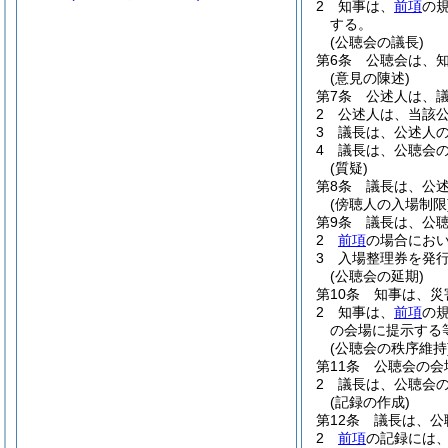
2
知事は、
前項
の
する。
(公聴会の議長)
第6条
公聴会は、
(意見の陳述)
第7条
公述人は、
2
公述人は、当該
3
議長は、公述人
4
議長は、公聴会
(質疑)
第8条
議長は、公
(傍聴人の入場制限
第9条
議長は、公
2
前項
の場合にお
3
入場整理券を発
(公聴会の延期)
第10条
知事は、災
2
知事は、
前項
の
の会場に提示する
(公聴会の秩序維持
第11条
公聴会の会
2
議長は、公聴会
(記録の作成)
第12条
議長は、公
2
前項
の記録には