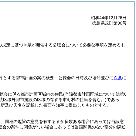
昭和44年12月26日
徳島県規則第90号
項の規定に基づき県が開催する公聴会について必要な事項を定めるも
うとする都市計画の案の概要、公聴会の日時及び場所並びに
次条
に
聴会に係る都市計画区域内の住民
(当該都市計画区域について法第6
該区域外都市施設の区域の存する市町村の住民を含む。)
であっ
住所及び氏名を記載した書面を知事に提出したものとする。
し、同種の趣旨の意見を有する者が多数ある場合にあっては当該意
聴会の案件に関係がない場合にあっては当該関係のない部分の陳述