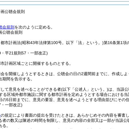
計画公聴会規則
聴会規則
を次のように定める。
画公聴会規則
、都市計画法
(昭和43年法律第100号。以下「法」という。)
第16条第1
29・平21規則57・一部改正)
都市計画区域ごとに開催するものとする。
聴会を開催しようとするときは、公聴会の日の2週間前までに、作成しよ
出期間を告示する。
席して意見を述べることができる者
(以下「公述人」という。)
は、当該公
定する区域外都市施設に関する都市計画を定めようとする場合における当
日の5日前までに、意見の要旨、意見を述べようとする理由並びにその
57・一部改正)
条
の規定により書面の提出を受けたときは、あらかじめその内容を審査
る者の数又は陳述の時間を制限し、意見の内容の全部又は一部が当該公
ある。