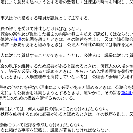
規定により意見を述べようとする者の数若しくは陳述の時間を制限し、
知事又はその指名する職員が議長として主宰する。
議長の許可を受けて陳述しなければならない。
公聴会の案件及び提出した書面の内容の範囲を超えて陳述してはならな
の陳述が
前項
の範囲を超えたときは、その陳述を禁止し、又は当該公聴
の運営上必要があると認めるときは、公述人の陳述の時間又は順序を定
述人に対して質疑することができる。
ただし、公述人は、議長に対して
)
聴会の秩序を維持するため必要があると認めるときは、傍聴人の入場を
いて、議長が必要があると認めるときは、あらかじめ入場整理券を発行
行したときは、入場整理券を所持していない者は、公聴会の会場に入場
害その他やむを得ない理由により必要があると認めるときは、公聴会を
規定により公聴会を延期しようとするときは、速やかに、その旨を
第4条
等周知のための措置を講ずるものとする。
)
場においては、何人も議長の指示に従わなければならない。
の秩序を維持するために必要があると認めるときは、その秩序を乱し、
聴会について記録を作成しなければならない。
、次に掲げる事項を記載し、議長が署名しなければならない。