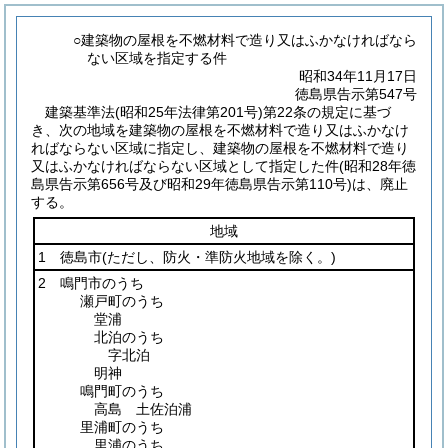
○建築物の屋根を不燃材料で造り又はふかなければなら
ない区域を指定する件
昭和34年11月17日
徳島県告示第547号
建築基準法
(昭和25年法律第201号)
第22条の規定に基づ
き、次の地域を建築物の屋根を不燃材料で造り又はふかなけ
ればならない区域に指定し、建築物の屋根を不燃材料で造り
又はふかなければならない区域として指定した件
(昭和28年徳
島県告示第656号及び昭和29年徳島県告示第110号)
は、廃止
する。
地域
1 徳島市
(ただし、防火・準防火地域を除く。)
2 鳴門市のうち
瀬戸町のうち
堂浦
北泊のうち
字北泊
明神
鳴門町のうち
高島 土佐泊浦
里浦町のうち
里浦のうち