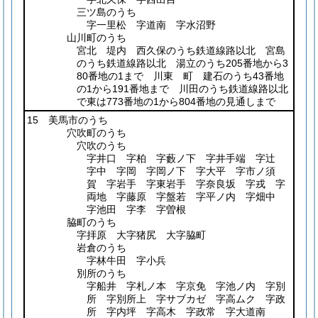
三ツ島のうち
字一里松 字道南 字水沼野
山川町のうち
宮北 堤内 西久保のうち鉄道線路以北 宮島
のうち鉄道線路以北 湯立のうち205番地から3
80番地の1まで 川東 町 建石のうち43番地
の1から191番地まで 川田のうち鉄道線路以北
で東は773番地の1から804番地の見通しまで
15 美馬市のうち
穴吹町のうち
穴吹のうち
字井口 字柏 字藪ノ下 字井手端 字辻
字中 字岡 字岡ノ下 字大平 字市ノ須
賀 字岩手 字東岩手 字奈良坂 字戎 字
両地 字藤原 字盤若 字平ノ内 字畑中
字池田 字李 字曽根
脇町のうち
字拝原 大字猪尻 大字脇町
岩倉のうち
字林牛田 字小兵
別所のうち
字船井 字札ノ本 字京免 字池ノ内 字別
所 字別所上 字サブカゼ 字高ムク 字政
所 字内坪 字高木 字政常 字大道南