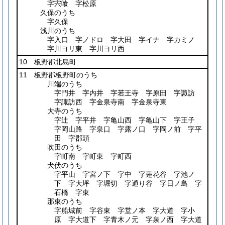
字宍喰 字松原
久保のうち
字久保
浅川のうち
字入口 字ノドロ 字大田 字イナ 字カミノ
字川ヨリ東 字川ヨリ西
10 板野郡北島町
11 板野郡板野町のうち
川端のうち
字門井 字内井 字若王寺 字原田 字諏訪
字諏訪西 字金泉寺南 字金泉寺東
大寺のうち
字辻 字平井 字亀山西 字亀山下 字王子
字岡山路 字泉口 字露ノ口 字岡ノ前 字平
田 字郡頭
吹田のうち
字町南 字町東 字町西
犬伏のうち
字平山 字宮ノ下 字中 字蓮花谷 字池ノ
下 字大坪 字堀切 字通り谷 字日ノ島 字
石橋 字東
那東のうち
字船城前 字谷東 字堂ノ本 字大道 字小
原 字大道下 字青木ノ元 字泉ノ西 字大道