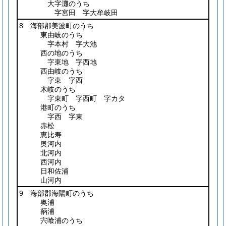
大字灘のうち
字宮田 字大牟岐田
8 海部郡美波町のうち
東由岐のうち
字本村 字大池
西の地のうち
字東地 字西地
西由岐のうち
字東 字西
木岐のうち
字東町 字西町 字カタ
港町のうち
字西 字東
赤松
恵比寿
奥河内
北河内
西河内
日和佐浦
山河内
9 海部郡海陽町のうち
奥浦
鞆浦
宍喰浦のうち