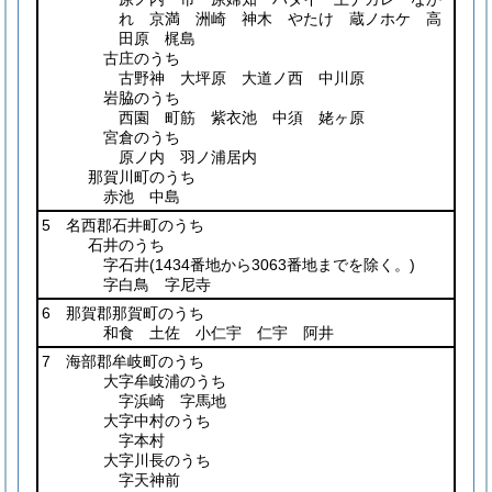
れ 京満 洲崎 神木 やたけ 蔵ノホケ 高
田原 梶島
古庄のうち
古野神 大坪原 大道ノ西 中川原
岩脇のうち
西園 町筋 紫衣池 中須 姥ヶ原
宮倉のうち
原ノ内 羽ノ浦居内
那賀川町のうち
赤池 中島
5 名西郡石井町のうち
石井のうち
字石井
(1434番地から3063番地までを除く。)
字白鳥 字尼寺
6 那賀郡那賀町のうち
和食 土佐 小仁宇 仁宇 阿井
7 海部郡牟岐町のうち
大字牟岐浦のうち
字浜崎 字馬地
大字中村のうち
字本村
大字川長のうち
字天神前