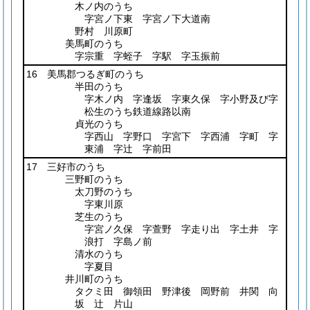
木ノ内のうち
字宮ノ下東 字宮ノ下大道南
野村 川原町
美馬町のうち
字宗重 字蛭子 字駅 字玉振前
16 美馬郡つるぎ町のうち
半田のうち
字木ノ内 字逢坂 字東久保 字小野及び字
松生のうち鉄道線路以南
貞光のうち
字西山 字野口 字宮下 字西浦 字町 字
東浦 字辻 字前田
17 三好市のうち
三野町のうち
太刀野のうち
字東川原
芝生のうち
字宮ノ久保 字萱野 字走り出 字土井 字
浪打 字島ノ前
清水のうち
字夏目
井川町のうち
タクミ田 御領田 野津後 岡野前 井関 向
坂 辻 片山