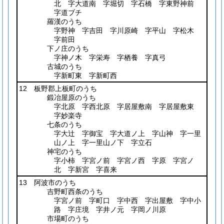
北 字大道南 字堀切 字石橋 字東野神前
字道ブチ
羅漢のうち
字野神 字吉田 字川原崎 字平山 字松木
字前田
下ノ庄のうち
字神ノ木 字栄寿 字栖養 字真弓
古城のうち
字新町東 字新町西
12 板野郡上板町のうち
鍛冶屋原のうち
字北原 字西北原 字居屋敷南 字居屋敷東
字妙楽寺
七条のうち
字大辻 字御宝 字大道ノ上 字山神 字一里
山ノ上 字一里山ノ下 字立石
神宅のうち
字小柿 字宮ノ前 字宮ノ西 字原 字宮ノ
北 字新宮 字喜来
13 阿波市のうち
吉野町西条のうち
字宮ノ前 字町口 字中西 字出屋敷 字中小
路 字庄境 字井ノ元 字岡ノ川原
市場町のうち