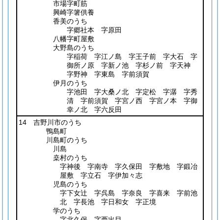
市場字町筋
興崎字箸供養
香美のうち
字郷社本 字原田
八幡字町屋敷
大野島のうち
字稲荷 字江ノ島 字王子前 字大石 字
御所ノ原 字新ノ池 字杉ノ前 字天神
字野神 字東島 字前須賀
伊月のうち
字池田 字大桑ノ北 字定松 字潺 字秀
清 字前須賀 字宮ノ西 字宮ノ本 字御
幸ノ北 字六反田
14 吉野川市のうち
鴨島町
川島町のうち
川島
桒村のうち
字神後 字南寺 字久保田 字敷地 字鍛冶
屋敷 字立石 字伊加々志
児島のうち
字下女辻 字呉島 字奈良 字喜来 字前池
北 字長池 字日和女 字正境
学のうち
字北久保 字西出目