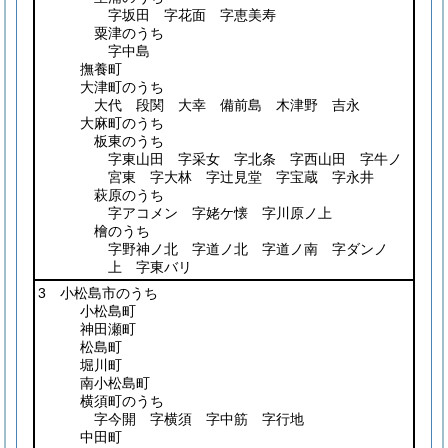
字坂田 字花面 字恵美寿
粟津のうち
字中島
撫養町
大津町のうち
大代 段関 大幸 備前島 木津野 吉永
大麻町のうち
板東のうち
字東山田 字采女 字北条 字西山田 字牛ノ
宮東 字大林 字辻見堂 字宝蔵 字永井
萩原のうち
字アコメン 字姥ケ懐 字川原ノ上
檜のうち
字野神ノ北 字道ノ北 字道ノ南 字ダンノ
上 字東バリ
3 小松島市のうち
小松島町
神田瀬町
松島町
堀川町
南小松島町
横須町のうち
字今開 字横須 字中筋 字行地
中田町