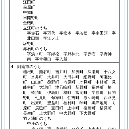
江田町
前原町
中郷町
日開野町
金磯町
立江町のうち
字赤石 字万代 字松本 字若松 字南田頭 字
北田頭 字江ノ上
坂野町
赤石町のうち
字浜ノ町 字緑松 字野神北 字赤石 字野神
南 字常盤口 字入船
4 阿南市のうち
楠根町 熊谷町 吉井町 加茂町 深瀬町 十八女
町 水井町 大井町 大田井町 細野町 阿瀬比
町 山口町 桑野町 内原町 才見町 中林町 見
能林町 大潟町 津乃峰町 新野町 福井町 椿
町 椿泊町 伊島町 橘町 富岡町 学原町 日開
野町 七見町 領家町 住吉町 原ケ崎町 西路見
町 出来町 豊益町 福村町 畭町 黒津地町 向
原町 辰巳町 宝田町 上中町 柳島町 横見町
長生町 上大野町 中大野町 下大野町
羽ノ浦町のうち
中庄のうち
原ノ内 市 原婦知 ハタイ 上ナカレ なか