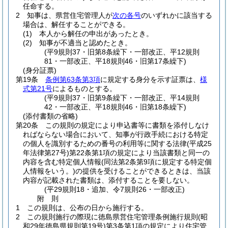
任命する。
2
知事は、県営住宅管理人が
次の各号
のいずれかに該当する
場合は、解任することができる。
(1)
本人から解任の申出があったとき。
(2)
知事が不適当と認めたとき。
(平9規則37・旧第8条繰下・一部改正、平12規則
81・一部改正、平18規則46・旧第17条繰下)
(身分証票)
第19条
条例第63条第3項
に規定する身分を示す証票は、
様
式第21号
によるものとする。
(平9規則37・旧第9条繰下・一部改正、平14規則
42・一部改正、平18規則46・旧第18条繰下)
(添付書類の省略)
第20条
この規則の規定により申込書等に書類を添付しなけ
ればならない場合において、知事が行政手続における特定
の個人を識別するための番号の利用等に関する法律
(平成25
年法律第27号)
第22条第1項の規定により当該書類と同一の
内容を含む特定個人情報
(同法第2条第9項に規定する特定個
人情報をいう。)
の提供を受けることができるときは、当該
内容が記載された書類は、添付することを要しない。
(平29規則18・追加、令7規則26・一部改正)
附
則
1
この規則は、公布の日から施行する。
2
この規則施行の際現に徳島県営住宅管理条例施行規則
(昭
和29年徳島県規則第19号)
第3条第1項の規定により住宅管