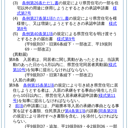
(3)
条例第26条ただし書
の規定により県営住宅の一部を住
宅以外の用途に併用しようとするときの承認申請書
様
式第7号
(4)
条例第27条第1項ただし書
の規定により県営住宅を模
様替し、又は増築しようとするときの承認申請書
様式
第8号
(5)
条例第40条第1項
の規定による県営住宅を明け渡そう
とするときの届出書
様式第9号
(平9規則37・旧第6条繰下・一部改正、平19規則
69・一部改正)
(異動届)
第8条
入居者は、同居者に関し異動があったときは、当該異
動のあった日から1月以内に、県営住宅同居者異動届
(
様式
第10号
)
を知事に提出しなければならない。
(平9規則37・旧第7条繰下・一部改正)
(入居の承継)
第9条
条例第15条第1項
の規定により引き続き県営住宅に居
住しようとする者は、入居の承継をする事由が発生した日
から10日以内に、県営住宅入居承継承認申請書
(
様式第11
号
)
を知事に提出しなければならない。
2
前項
の申請書には、戸籍謄本等入居の承継の事由となる事
実を証する書類、住民票及び
第4条第1項
の請書
(
同条第2項
の規定により添付すべき書類を含む。)
を添付しなければな
らない。
(平9規則37・追加、平19規則69・令2規則36・一部