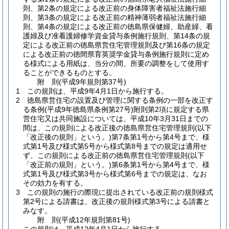
則、第2条の規定による改正前の身体障害者福祉法施行細
則、第3条の規定による改正前の精神薄弱者福祉法施行細
則、第4条の規定による改正前の徳島県保健婦、助産婦、看
護婦及び准看護婦修学資金貸与条例施行規則、第14条の規
定による改正前の徳島県営住宅管理規則及び第16条の規定
による改正前の徳間県育英奨学金貸与条例施行規則に定め
る様式による用紙は、当分の間、所要の調整をして使用す
ることができるものとする。
附
則
(平成9年
規則第37号)
1
この規則は、平成9年4月1日から施行する。
2
徳島県営住宅の設置及び管理に関する条例の一部を改正す
る条例
(平成9年徳島県条例第27号)
附則第2項に規定する県
営住宅又は共同施設については、平成10年3月31日までの
間は、この規則による改正後の徳島県営住宅管理規則
(以下
「改正後の規則」という。)
第7条第1号から第4号まで、様
式第1号及び様式第5号から様式第8号までの規定は適用せ
ず、この規則による改正前の徳島県営住宅管理規則
(以下
「改正前の規則」という。)
第6条第1号から第4号まで、様
式第1号及び様式第3号から様式第6号までの規定は、なお
その効力を有する。
3
この規則の施行の際現に提出されている改正前の規則様式
第2号による請書は、改正後の規則様式第3号による請書と
みなす。
附
則
(平成12年
規則第81号)