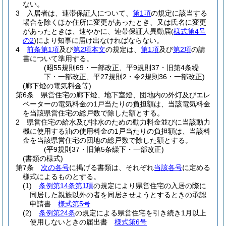
ない。
3
入居者は、連帯保証人について、
第1項
の規定に該当する
場合を除くほか住所に変更があったとき、又は氏名に変更
があったときは、速やかに、連帯保証人異動届
(
様式第4号
の2
)
により知事に届け出なければならない。
4
前条第1項
及び
第2項本文
の規定は、
第1項
及び
第2項
の請
書について準用する。
(昭55規則69・一部改正、平9規則37・旧第4条繰
下・一部改正、平27規則2・令2規則36・一部改正)
(廊下燈の電気料金等)
第6条
県営住宅の廊下燈、地下室燈、団地内の外灯及びエレ
ベーターの電気料金の1戸当たりの負担額は、当該電気料金
を当該県営住宅の総戸数で除した額とする。
2
県営住宅の給水及び排水のための動力料金並びに当該動力
機に使用する油の使用料金の1戸当たりの負担額は、当該料
金を当該県営住宅の団地の総戸数で除した額とする。
(平9規則37・旧第5条繰下・一部改正)
(書類の様式)
第7条
次の各号
に掲げる書類は、それぞれ
当該各号
に定める
様式によるものとする。
(1)
条例第14条第1項
の規定により県営住宅の入居の際に
同居した親族以外の者を同居させようとするときの承認
申請書
様式第5号
(2)
条例第24条
の規定による県営住宅を引き続き1月以上
使用しないときの届出書
様式第6号