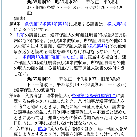
(昭38規則30・昭39規則20・一部改正・平9規則
37・旧第2条繰下・一部改正、令7規則26・一部改
正)
(請書)
第4条
条例第13条第1項第1号
に規定する請書は、
様式第3号
によるものとする。
2
前項
の請書には、連帯保証人の印鑑証明書
(作成後3箇月以
内のものに限る。)
及び源泉徴収票、所得証明書その他の収
入の額を証する書類、連帯保証人調書
(
様式第4号
)
その他知
事が必要と認める書類を添付しなければならない。
ただ
し、
条例第13条第1項第1号ただし書
に該当する場合は、連
帯保証人の印鑑証明書及び源泉徴収票、所得証明書その他
の収入の額を証する書類並びに連帯保証人調書の添付を要
しない。
(昭55規則69・一部改正、平9規則37・旧第3条繰
下・一部改正、平22規則14・令2規則36・一部改正)
(連帯保証人の変更等)
第5条
入居者は、連帯保証人が
条例第13条第1項第1号
に規
定する要件を欠くに至ったとき、又は知事が連帯保証人を
不適当と認めたときは、新たに連帯保証人を定め、請書を
当該事由の発生した日
(知事が連帯保証人を不適当と認めた
ときにあっては、知事からその旨の通知のあった日)
から10
日以内に、知事に提出しなければならない。
2
入居者は、
前項
に定める場合を除くほか、連帯保証人を変
更しようとするときは、請書を知事に提出しなければなら