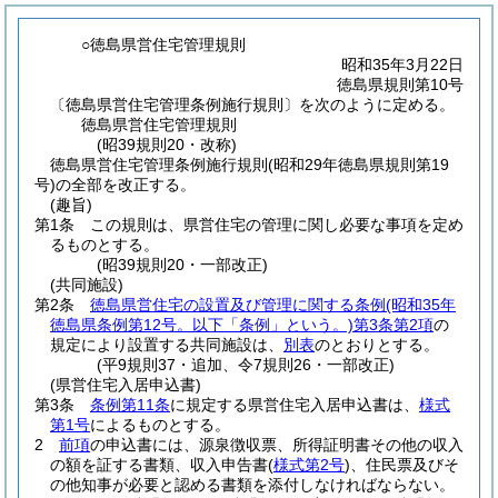
○徳島県営住宅管理規則
昭和35年3月22日
徳島県規則第10号
〔徳島県営住宅管理条例施行規則〕を次のように定める。
徳島県営住宅管理規則
(昭39規則20・改称)
徳島県営住宅管理条例施行規則(昭和29年徳島県規則第19
号)の全部を改正する。
(趣旨)
第1条
この規則は、県営住宅の管理に関し必要な事項を定め
るものとする。
(昭39規則20・一部改正)
(共同施設)
第2条
徳島県営住宅の設置及び管理に関する条例
(昭和35年
徳島県条例第12号。以下「条例」という。)
第3条第2項
の
規定により設置する共同施設は、
別表
のとおりとする。
(平9規則37・追加、令7規則26・一部改正)
(県営住宅入居申込書)
第3条
条例第11条
に規定する県営住宅入居申込書は、
様式
第1号
によるものとする。
2
前項
の申込書には、源泉徴収票、所得証明書その他の収入
の額を証する書類、収入申告書
(
様式第2号
)
、住民票及びそ
の他知事が必要と認める書類を添付しなければならない。