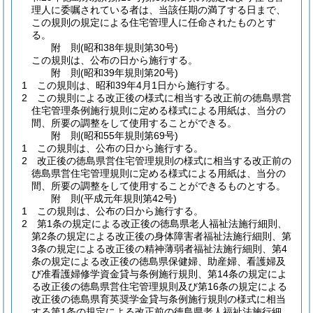
理人に委嘱されている者は、当該任期の満了する日まで、
この規則の規定による住宅管理人に任命されたものとす
る。
附
則
(昭和38年
規則第30号)
この規則は、公布の日から施行する。
附
則
(昭和39年
規則第20号)
1
この規則は、昭和39年4月1日から施行する。
2
この規則による改正後の様式に相当する改正前の徳島県営
住宅管理条例施行規則に定める様式による用紙は、当分の
間、所要の調整をして使用することができる。
附
則
(昭和55年
規則第69号)
1
この規則は、公布の日から施行する。
2
改正後の徳島県営住宅管理規則の様式に相当する改正前の
徳島県営住宅管理規則に定める様式による用紙は、当分の
間、所要の調整をして使用することができるものとする。
附
則
(平成元年
規則第42号)
1
この規則は、公布の日から施行する。
2
第1条の規定による改正後の徳島県老人福祉法施行細則、
第2条の規定による改正後の身体障害者福祉法施行細則、第
3条の規定による改正後の精神薄弱者福祉法施行細則、第4
条の規定による改正後の徳島県保健婦、助産婦、看護婦及
び准看護婦修学資金貸与条例施行規則、第14条の規定によ
る改正後の徳島県営住宅管理規則及び第16条の規定による
改正後の徳島県育英奨学金貸与条例施行規則の様式に相当
する第1条の規定による改正前の徳島県老人福祉法施行細