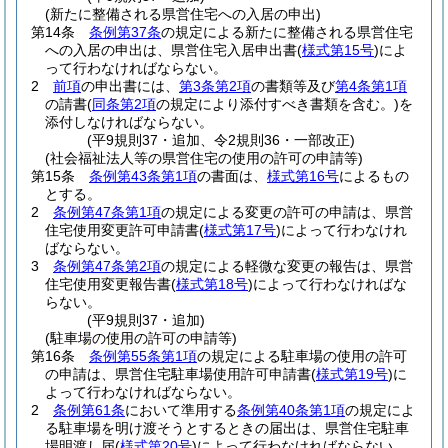
(新たに整備される県営住宅への入居の申出)
第14条
条例第37条
の規定による新たに整備される県営住宅
への入居の申出は、県営住宅入居申出書
(
様式第15号
)
によ
って行わなければならない。
2
前項
の申出書には、
第3条第2項
の書類等及び
第4条第1項
の請書
(
同条第2項
の規定により添付すべき書類を含む。)
を
添付しなければならない。
(平9規則37・追加、令2規則36・一部改正)
(社会福祉法人等の県営住宅の使用の許可の申請等)
第15条
条例第43条第1項
の書面は、
様式第16号
によるもの
とする。
2
条例第47条第1項
の規定による変更の許可の申請は、県営
住宅使用変更許可申請書
(
様式第17号
)
によって行わなけれ
ばならない。
3
条例第47条第2項
の規定による軽微な変更の報告は、県営
住宅使用変更報告書
(
様式第18号
)
によって行わなければな
らない。
(平9規則37・追加)
(駐車場の使用の許可の申請等)
第16条
条例第55条第1項
の規定による駐車場の使用の許可
の申請は、県営住宅駐車場使用許可申請書
(
様式第19号
)
に
よって行わなければならない。
2
条例第61条
において準用する
条例第40条第1項
の規定によ
る駐車場を明け渡そうとするときの届出は、県営住宅駐車
場明渡し届
(
様式第20号
)
によって行わなければならない。