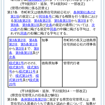
(平9規則37・追加、平14規則42・一部改正)
(管理の特例に係る読替え)
第17条
市町村又は徳島県住宅供給公社が、
条例第61条の2
第1項
の規定により
同項各号
に掲げる権限を行う場合におけ
る
第3条第2項
、
第4条第2項
、
第5条第1項
から
第3項
まで、
第8条
、
第9条第1項
及び
次条
の規定の適用については、
次
の表
の左欄に掲げる規定中
同表
の中欄に掲げる字句は、そ
れぞれ
同表
の右欄に掲げる字句とする。
第3条第2項
、
第4条
知事
市町村の長又は徳島県
第2項
、
第5条第1項
住宅供給公社の理事長
から
第3項
まで、
第8
条
、
第9条第1項
及び
次条
様式第1号
のその1、
徳島県知事
管理代行者
様式第3号
、
様式第5
号
から
様式第11号
ま
で、
様式第14号
、
様
式第19号
及び
様式第
20号
(平18規則46・追加、平22規則14・一部改正)
(県営住宅管理人の任命及び解任)
第18条
条例第62条第2項
に規定する県営住宅管理人は、県
営住宅の入居者のうちで適当と認めた者について、知事が