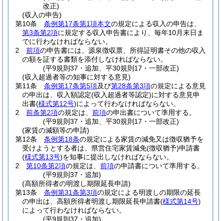
改正)
(収入の申告)
第10条
条例第17条第1項本文
の規定による収入の申告は、
第3条第2項
に規定する収入申告書により、毎年10月末日ま
でに行わなければならない。
2
前項
の申告書には、源泉徴収票、所得証明書その他の収入
の額を証する書類を添付しなければならない。
(平9規則37・追加、平30規則17・一部改正)
(収入超過者等の知事に対する意見)
第11条
条例第17条第5項
及び
第28条第3項
の規定による意見
の申出は、収入額認定
(収入超過者等認定)
に対する意見申
出書
(
様式第12号
)
によって行わなければならない。
2
前条第2項
の規定は、
前項
の申出書について準用する。
(平9規則37・追加、平30規則17・一部改正)
(家賃の減額等の申請)
第12条
条例第18条
の規定による家賃の減免又は徴収猶予を
受けようとする者は、県営住宅家賃減免
(徴収猶予)
申請書
(
様式第13号
)
を知事に提出しなければならない。
2
第10条第2項
の規定は、
前項
の申請書について準用する。
(平9規則37・追加)
(高額所得者の明渡し期限延長申請)
第13条
条例第31条第3項
の規定による明渡しの期限の延長
の申出は、高額所得者明渡し期限延長申請書
(
様式第14号
)
によって行わなければならない。
(平9規則37・追加)