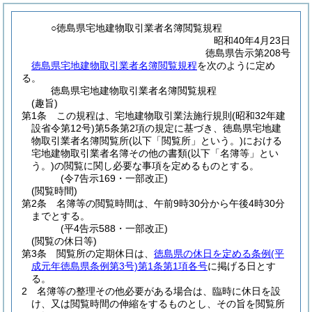
○徳島県宅地建物取引業者名簿閲覧規程
昭和40年4月23日
徳島県告示第208号
徳島県宅地建物取引業者名簿閲覧規程
を次のように定め
る。
徳島県宅地建物取引業者名簿閲覧規程
(趣旨)
第1条
この規程は、宅地建物取引業法施行規則
(昭和32年建
設省令第12号)
第5条第2項の規定に基づき、徳島県宅地建
物取引業者名簿閲覧所
(以下「閲覧所」という。)
における
宅地建物取引業者名簿その他の書類
(以下「名簿等」とい
う。)
の閲覧に関し必要な事項を定めるものとする。
(令7告示169・一部改正)
(閲覧時間)
第2条
名簿等の閲覧時間は、午前9時30分から午後4時30分
までとする。
(平4告示588・一部改正)
(閲覧の休日等)
第3条
閲覧所の定期休日は、
徳島県の休日を定める条例
(平
成元年徳島県条例第3号)
第1条第1項各号
に掲げる日とす
る。
2
名簿等の整理その他必要がある場合は、臨時に休日を設
け、又は閲覧時間の伸縮をするものとし、その旨を閲覧所