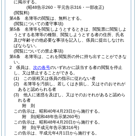
に掲示する。
(昭48告示260・平元告示316・一部改正)
(閲覧料)
第4条
名簿等の閲覧は、無料とする。
(閲覧についての遵守事項)
第5条
名簿等を閲覧しようとするときは、閲覧票に閲覧しよ
うとする名簿等の種類、閲覧しようとする者の住所、氏名
及び年齢その他必要な事項を記入し、係員に提出しなけれ
ばならない。
(閲覧についての禁止事項)
第6条
名簿等は、これを閲覧所の外に持ち出すことができな
い。
2
係員は、
次の各号
のいずれかに該当する者の閲覧を停止
し、又は禁止することができる。
(1)
この規程又は係員の指示に従わない者
(2)
名簿等を汚損し、若しくはき損し、又はそのおそれが
あると認められる者
(3)
他人に迷惑を及ぼし、又はそのおそれがあると認めら
れる者
附
則
この告示は、昭和40年4月23日から施行する。
附
則
(昭和48年
告示第260号)
この告示は、昭和48年4月20日から施行する。
附
則
(平成元年
告示第316号)
この告示は、平成元年4月1日から施行する。