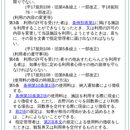
限りでない。
(平17規則108・旧第4条繰上・一部改正、平18規則
76・一部改正)
(利用の内容の変更等)
第3条
利用の許可を受けた者は、
条例別表第1
に掲げる施設
を利用することができなくなったとき、又は利用の許可の
内容を変更して当該施設を利用しようとするときは、直ち
に、その旨を文書で指定管理者に届け出なければならな
い。
(平17規則108・旧第5条繰上・一部改正)
(利用者の遵守事項)
第4条
利用の許可を受けた者その他あすたむらんどを利用す
る者は、知事が別に定める利用者心得その他の規律を守ら
なければならない。
(平17規則108・旧第8条繰上・一部改正)
(使用料の徴収の時期及び方法)
第5条
条例第10条第1項
の使用料は、納入通知書により徴収
する。
2
条例第10条第2項
の使用料は、施設を利用する際に現金に
より徴収する。
ただし、吉野川めぐりを回数券により利用
する場合は、回数券を交付する際に現金により徴収する。
3
前2項
の規定は、知事が相当の理由があると認めるとき
は、これによらないことができる。
4
指定管理者は、
第2項本文
の規定による使用料の徴収をし
たときは、観覧券又は利用券を交付するものとする。