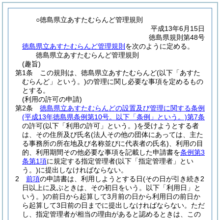
○徳島県立あすたむらんど管理規則
平成13年6月15日
徳島県規則第48号
徳島県立あすたむらんど管理規則
を次のように定める。
徳島県立あすたむらんど管理規則
(趣旨)
第1条
この規則は、徳島県立あすたむらんど
(以下「あすた
むらんど」という。)
の管理に関し必要な事項を定めるもの
とする。
(利用の許可の申請)
第2条
徳島県立あすたむらんどの設置及び管理に関する条例
(平成13年徳島県条例第10号。以下「条例」という。)
第7条
の許可
(以下「利用の許可」という。)
を受けようとする者
は、その住所及び氏名
(法人その他の団体にあっては、主た
る事務所の所在地及び名称並びに代表者の氏名)
、利用の目
的、利用期間その他必要な事項を記載した申請書を
条例第3
条第1項
に規定する指定管理者
(以下「指定管理者」とい
う。)
に提出しなければならない。
2
前項
の申請書は、利用しようとする日
(その日が引き続き2
日以上に及ぶときは、その初日をいう。以下「利用日」と
いう。)
の前日から起算して3月前の日から利用日の前日か
ら起算して3日前の日までに提出しなければならない。
ただ
し、指定管理者が相当の理由があると認めるときは、この