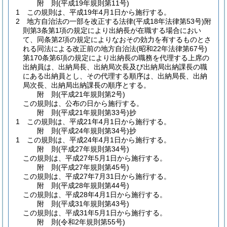
附
則
(平成19年
規則第11号)
1
この規則は、平成19年4月1日から施行する。
2
地方自治法の一部を改正する法律
(平成18年法律第53号)
附
則第3条第1項の規定により出納長が在職する場合におい
て、同条第2項の規定によりなおその効力を有するものとさ
れる同法による改正前の地方自治法
(昭和22年法律第67号)
第170条第6項の規定により出納長の職務を代理する上席の
出納員は、出納局長、出納局次長及び出納局出納課長の職
にある出納員とし、その代理する順序は、出納局長、出納
局次長、出納局出納課長の順序とする。
附
則
(平成21年
規則第2号)
この規則は、公布の日から施行する。
附
則
(平成21年
規則第33号)
抄
1
この規則は、平成21年4月1日から施行する。
附
則
(平成24年
規則第34号)
抄
1
この規則は、平成24年4月1日から施行する。
附
則
(平成27年
規則第34号)
この規則は、平成27年5月1日から施行する。
附
則
(平成27年
規則第45号)
この規則は、平成27年7月31日から施行する。
附
則
(平成28年
規則第44号)
この規則は、平成28年4月1日から施行する。
附
則
(平成31年
規則第43号)
この規則は、平成31年5月1日から施行する。
附
則
(令和2年
規則第55号)