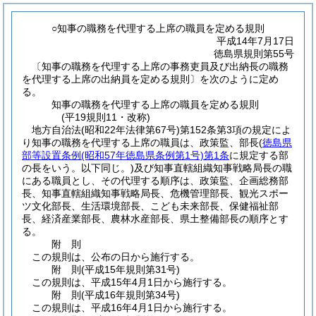
○知事の職務を代理する上席の職員を定める規則
平成14年7月17日
徳島県規則第55号
〔知事の職務を代理する上席の事務吏員及び出納長の職務
を代理する上席の出納員を定める規則〕を次のように定め
る。
知事の職務を代理する上席の職員を定める規則
(平19規則11・改称)
地方自治法
(昭和22年法律第67号)
第152条第3項の規定によ
り知事の職務を代理する上席の職員は、政策監、部長
(
徳島県
部等設置条例
(昭和57年徳島県条例第1号)
第1条
に規定する部
の長をいう。以下同じ。)
及び知事直轄組織知事戦略局長の職
にある職員とし、その代理する順序は、政策監、企画総務部
長、知事直轄組織知事戦略局長、危機管理部長、観光スポー
ツ文化部長、生活環境部長、こども未来部長、保健福祉部
長、経済産業部長、農林水産部長、県土整備部長の順序とす
る。
附
則
この規則は、公布の日から施行する。
附
則
(平成15年
規則第31号)
この規則は、平成15年4月1日から施行する。
附
則
(平成16年
規則第34号)
この規則は、平成16年4月1日から施行する。