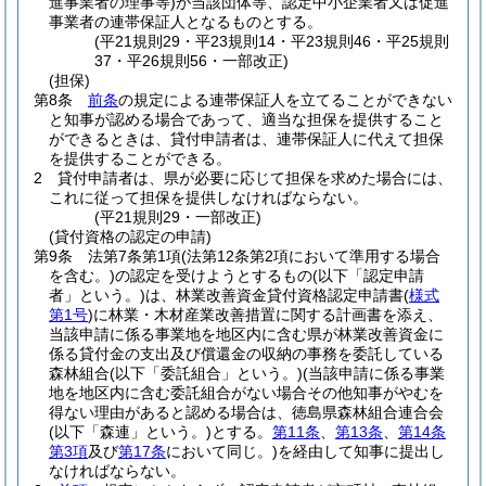
進事業者の理事等)
が当該団体等、認定中小企業者又は促進
事業者の連帯保証人となるものとする。
(平21規則29・平23規則14・平23規則46・平25規則
37・平26規則56・一部改正)
(担保)
第8条
前条
の規定による連帯保証人を立てることができない
と知事が認める場合であって、適当な担保を提供すること
ができるときは、貸付申請者は、連帯保証人に代えて担保
を提供することができる。
2
貸付申請者は、県が必要に応じて担保を求めた場合には、
これに従って担保を提供しなければならない。
(平21規則29・一部改正)
(貸付資格の認定の申請)
第9条
法第7条第1項
(法第12条第2項において準用する場合
を含む。)
の認定を受けようとするもの
(以下「認定申請
者」という。)
は、林業改善資金貸付資格認定申請書
(
様式
第1号
)
に林業・木材産業改善措置に関する計画書を添え、
当該申請に係る事業地を地区内に含む県が林業改善資金に
係る貸付金の支出及び償還金の収納の事務を委託している
森林組合
(以下「委託組合」という。)
(当該申請に係る事業
地を地区内に含む委託組合がない場合その他知事がやむを
得ない理由があると認める場合は、徳島県森林組合連合会
(以下「森連」という。)
とする。
第11条
、
第13条
、
第14条
第3項
及び
第17条
において同じ。)
を経由して知事に提出し
なければならない。