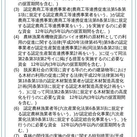
の据置期間を含む。)
(3)
認定農商工等連携事業者
(農商工等連携促進法第5条第
1項に規定する認定農商工等連携事業者をいう。)
が認定
農商工等連携事業
(農商工等連携促進法第8条第1項に規定
する認定農商工等連携事業をいう。)
を実施するのに必要
な資金 12年以内
(5年以内の据置期間を含む。)
(4)
農林漁業有機物資源のバイオ燃料の原材料としての利
用の促進に関する法律
(平成20年法律第45号)
第9条の認定
事業者が認定生産製造連携事業計画
(同法第5条第2項に規
定する認定生産製造連携事業計画をいう。)
に従って同法
第2条第3項第2号イに掲げる措置を実施するのに必要な
資金 12年以内
(3年以内の据置期間を含む。)
(5)
脱炭素社会の実現に資する等のための建築物等におけ
る木材の利用の促進に関する法律
(平成22年法律第36号)
第18条第1項の認定木材製造業者が認定木材製造高度化
計画
(同条第3項に規定する認定木材製造高度化計画をい
う。)
に従って同法第2条第5項に規定する木材製造の高度
化を行うのに必要な資金 12年以内
(3年以内の据置期間
を含む。)
(6)
認定農林漁業者等
(六次産業化法第6条第3項に規定す
る認定農林漁業者等をいう。)
が認定総合化事業
(六次産
業化法第9条第1項に規定する認定総合化事業をいう。)
を
行うのに必要な資金 12年以内
(5年以内の据置期間を含
む。)
(7)
森林の間伐等の実施の促進に関する特別措置法
(平成