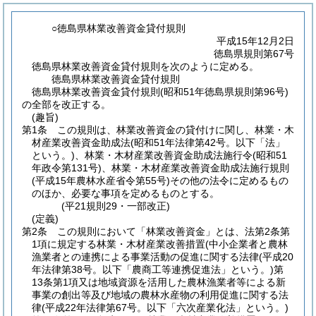
○徳島県林業改善資金貸付規則
平成15年12月2日
徳島県規則第67号
徳島県林業改善資金貸付規則を次のように定める。
徳島県林業改善資金貸付規則
徳島県林業改善資金貸付規則(昭和51年徳島県規則第96号)
の全部を改正する。
(趣旨)
第1条
この規則は、林業改善資金の貸付けに関し、林業・木
材産業改善資金助成法
(昭和51年法律第42号。以下「法」
という。)
、林業・木材産業改善資金助成法施行令
(昭和51
年政令第131号)
、林業・木材産業改善資金助成法施行規則
(平成15年農林水産省令第55号)
その他の法令に定めるもの
のほか、必要な事項を定めるものとする。
(平21規則29・一部改正)
(定義)
第2条
この規則において「林業改善資金」とは、法第2条第
1項に規定する林業・木材産業改善措置
(中小企業者と農林
漁業者との連携による事業活動の促進に関する法律
(平成20
年法律第38号。以下「農商工等連携促進法」という。)
第
13条第1項又は地域資源を活用した農林漁業者等による新
事業の創出等及び地域の農林水産物の利用促進に関する法
律
(平成22年法律第67号。以下「六次産業化法」という。)