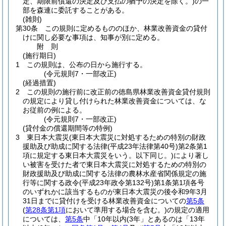
定、期限前償還の決定及び支払の猶予の決定を除く。)
の一
部を森連に委託することがある。
(雑則)
第30条
この規則に定めるもののほか、林業改善資金の貸付
けに関し必要な事項は、知事が別に定める。
附
則
(施行期日)
1
この規則は、公布の日から施行する。
(令元規則7・一部改正)
(経過措置)
2
この規則の施行前に改正前の徳島県林業改善資金貸付規則
の規定により貸し付けられた林業改善資金については、な
お従前の例による。
(令元規則7・一部改正)
(貸付金の償還期間等の特例)
3
東日本大震災
(東日本大震災に対処するための特別の財政
援助及び助成に関する法律
(平成23年法律第40号)
第2条第1
項に規定する東日本大震災をいう。以下同じ。)
により著し
い被害を受けた者で東日本大震災に対処するための特別の
財政援助及び助成に関する法律の農林水産省関係規定の施
行等に関する政令
(平成23年政令第132号)
第1条第1項各号
のいずれかに該当するものが東日本大震災の後令和9年3月
31日までに貸付けを受ける林業改善資金についての
第5条
(
第28条第1項
において準用する場合を含む。)
の規定の適用
については、
第5条
中「10年以内(3年」とあるのは「13年