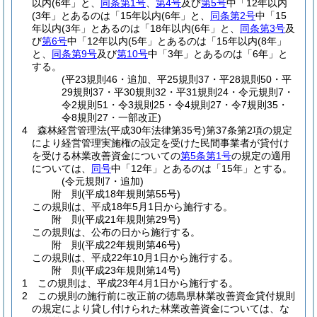
以内(6年」と、
同条第1号
、
第4号
及び
第5号
中「12年以内
(3年」とあるのは「15年以内(6年」と、
同条第2号
中「15
年以内(3年」とあるのは「18年以内(6年」と、
同条第3号
及
び
第6号
中「12年以内(5年」とあるのは「15年以内(8年」
と、
同条第9号
及び
第10号
中「3年」とあるのは「6年」と
する。
(平23規則46・追加、平25規則37・平28規則50・平
29規則37・平30規則32・平31規則24・令元規則7・
令2規則51・令3規則25・令4規則27・令7規則35・
令8規則27・一部改正)
4
森林経営管理法
(平成30年法律第35号)
第37条第2項の規定
により経営管理実施権の設定を受けた民間事業者が貸付け
を受ける林業改善資金についての
第5条第1号
の規定の適用
については、
同号
中「12年」とあるのは「15年」とする。
(令元規則7・追加)
附
則
(平成18年
規則第55号)
この規則は、平成18年5月1日から施行する。
附
則
(平成21年
規則第29号)
この規則は、公布の日から施行する。
附
則
(平成22年
規則第46号)
この規則は、平成22年10月1日から施行する。
附
則
(平成23年
規則第14号)
1
この規則は、平成23年4月1日から施行する。
2
この規則の施行前に改正前の徳島県林業改善資金貸付規則
の規定により貸し付けられた林業改善資金については、な