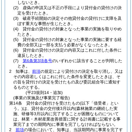
しないとき。
(2)
虚偽の申請又は不正の手段により貸付金の貸付けの決
定を受けたとき。
(3)
破産手続開始の決定その他貸付金の貸付けに支障を及
ぼす重大な事態が生じたとき。
(4)
貸付金の貸付けの対象となった事業の実施を取りやめ
たとき。
(5)
貸付金の貸付けの対象となった事業の実施に要する経
費の全部又は一部を支払う必要がなくなったとき。
(6)
貸付金の貸付けの決定の内容又はこれに付した条件に
違反したとき。
(7)
第6条第3項各号
のいずれかに該当することが判明した
とき。
2
知事は、
前項
の規定により貸付けの決定を取り消し、又は
その内容若しくはこれに付した条件を変更したときは、そ
の旨を貸付けの決定を受けたもの及び委託組合等に通知す
るものとする。
(平23規則14・追加)
(事業の実施及び事業完了報告)
第14条
貸付金の貸付けを受けたもの
(以下「借受者」とい
う。)
は、貸付金の交付後3月以内
(森林施業の継続した実
施、研修等3月以内に完了することが困難なものについて
は、林業・木材産業改善措置に関する計画書に記載する事
業完了までの期間内)
に事業を完了しなければならない。
2
前項
の場合において、知事は、当該期間内に事業を完了す