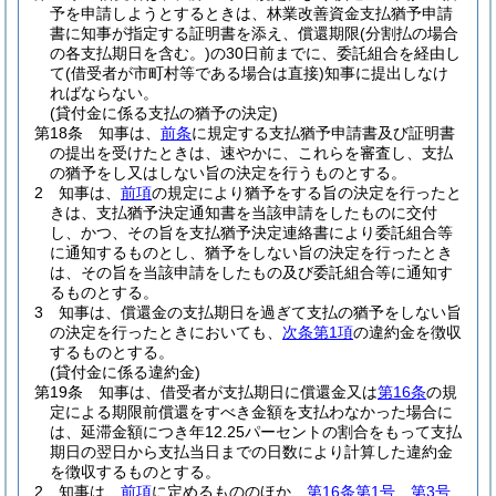
予を申請しようとするときは、林業改善資金支払猶予申請
書に知事が指定する証明書を添え、償還期限
(分割払の場合
の各支払期日を含む。)
の30日前までに、委託組合を経由し
て
(借受者が市町村等である場合は直接)
知事に提出しなけ
ればならない。
(貸付金に係る支払の猶予の決定)
第18条
知事は、
前条
に規定する支払猶予申請書及び証明書
の提出を受けたときは、速やかに、これらを審査し、支払
の猶予をし又はしない旨の決定を行うものとする。
2
知事は、
前項
の規定により猶予をする旨の決定を行ったと
きは、支払猶予決定通知書を当該申請をしたものに交付
し、かつ、その旨を支払猶予決定連絡書により委託組合等
に通知するものとし、猶予をしない旨の決定を行ったとき
は、その旨を当該申請をしたもの及び委託組合等に通知す
るものとする。
3
知事は、償還金の支払期日を過ぎて支払の猶予をしない旨
の決定を行ったときにおいても、
次条第1項
の違約金を徴収
するものとする。
(貸付金に係る違約金)
第19条
知事は、借受者が支払期日に償還金又は
第16条
の規
定による期限前償還をすべき金額を支払わなかった場合に
は、延滞金額につき年12.25パーセントの割合をもって支払
期日の翌日から支払当日までの日数により計算した違約金
を徴収するものとする。
2
知事は、
前項
に定めるもののほか、
第16条第1号
、
第3号