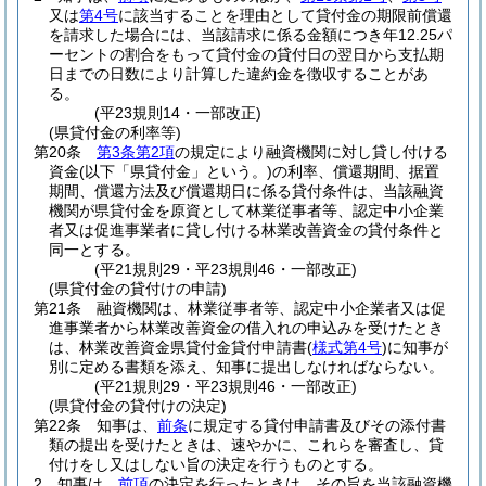
又は
第4号
に該当することを理由として貸付金の期限前償還
を請求した場合には、当該請求に係る金額につき年12.25パ
ーセントの割合をもって貸付金の貸付日の翌日から支払期
日までの日数により計算した違約金を徴収することがあ
る。
(平23規則14・一部改正)
(県貸付金の利率等)
第20条
第3条第2項
の規定により融資機関に対し貸し付ける
資金
(以下「県貸付金」という。)
の利率、償還期間、据置
期間、償還方法及び償還期日に係る貸付条件は、当該融資
機関が県貸付金を原資として林業従事者等、認定中小企業
者又は促進事業者に貸し付ける林業改善資金の貸付条件と
同一とする。
(平21規則29・平23規則46・一部改正)
(県貸付金の貸付けの申請)
第21条
融資機関は、林業従事者等、認定中小企業者又は促
進事業者から林業改善資金の借入れの申込みを受けたとき
は、林業改善資金県貸付金貸付申請書
(
様式第4号
)
に知事が
別に定める書類を添え、知事に提出しなければならない。
(平21規則29・平23規則46・一部改正)
(県貸付金の貸付けの決定)
第22条
知事は、
前条
に規定する貸付申請書及びその添付書
類の提出を受けたときは、速やかに、これらを審査し、貸
付けをし又はしない旨の決定を行うものとする。
2
知事は、
前項
の決定を行ったときは、その旨を当該融資機