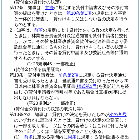
(貸付金の貸付けの決定)
第12条
知事は、
前条
に規定する貸付申請書及びその添付書
類の提出を受けたときは、
第10条第1項
の規定による審査
と一体的に審査し、貸付けをし又はしない旨の決定を行う
ものとする。
2
知事は、
前項
の規定により貸付けをする旨の決定を行った
ときは、林業改善資金貸付決定通知書を貸付申請者に交付
し、かつ、その旨を林業改善資金貸付決定連絡書により委
託組合等に通知するものとし、貸付けをしない旨の決定を
行ったときは、その旨を貸付申請者及び委託組合等に通知
するものとする。
(平23規則46・一部改正)
(貸付金に係る借用証書)
第13条
貸付申請者は、
前条第2項
に規定する貸付決定通知
書を受け取ったときは、当該通知書を受け取った日から20
日以内に林業改善資金借用証書
(
様式第3号
)
を委託組合を経
由して
(貸付申請者が市町村等である場合は直接)
知事に提
出しなければならない。
(平23規則14・一部改正)
(貸付金の貸付けの決定の取消し等)
第13条の2
知事は、貸付けの決定を受けたものが
次の各号
のいずれかに該当するときは、貸付けの決定の全部若しく
は一部を取り消し、又はその内容若しくはこれに付した条
件の全部若しくは一部を変更することがある。
(1)
前条
に定める期間内に
同条
に規定する借用証書を提出