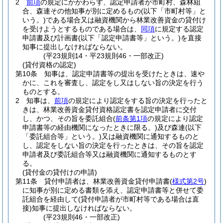
2
前項
の規定にかかわらず、認定申請者が市町村、森林組
合、森連その他知事が別に定めるもの
(以下「市町村等」と
いう。)
である場合又は融資機関から林業改善資金の貸付け
を受けようとするものである場合は、
同項
に規定する認定
申請書及び計画書
(以下「認定申請書等」という。)
を直接
知事に提出しなければならない。
(平23規則14・平23規則46・一部改正)
(貸付資格の認定)
第10条
知事は、認定申請書等の提出を受けたときは、速や
かに、これを審査し、認定をし又はしない旨の決定を行う
ものとする。
2
知事は、
前項
の規定により認定をする旨の決定を行ったと
きは、林業改善資金貸付資格認定書を認定申請者に交付
し、かつ、その旨を委託組合
(
前条第1項
の規定により認定
申請書等の経由機関になったときに限る。)
及び森連
(以下
「委託組合等」という。)
又は融資機関に通知するものと
し、認定をしない旨の決定を行ったときは、その旨を認定
申請者及び委託組合等又は融資機関に通知するものとす
る。
(貸付金の貸付けの申請)
第11条
貸付申請者は、林業改善資金貸付申請書
(
様式第2号
)
に知事が別に定める書類を添え、認定申請書等と併せて委
託組合を経由して
(貸付申請者が市町村等である場合は直
接)
知事に提出しなければならない。
(平23規則46・一部改正)