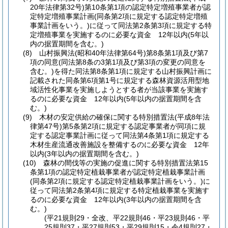
20年法律第32号)
第10条第1項の認定特定増殖事業者が認
定特定増殖事業計画
(同条第2項に規定する認定特定増殖
事業計画をいう。)
に従って同法第2条第3項に規定する特
定増殖事業を実施するのに必要な資金 12年以内
(5年以
内の据置期間を含む。)
(8)
山村振興法
(昭和40年法律第64号)
第8条第1項及び第7
項の同意
(同法第8条の3第1項及び第3項の変更の同意を
含む。)
を得た同法第8条第1項に規定する山村振興計画に
記載された同条第6項第1号に規定する森林資源活用型地
域活性化事業を実施しようとする者が当該事業を実施す
るのに必要な資金 12年以内
(5年以内の据置期間を含
む。)
(9)
木材の安定供給の確保に関する特別措置法
(平成8年法
律第47号)
第5条第2項に規定する認定事業者が同項に規
定する認定事業計画に従って同法第4条第1項に規定する
木材生産流通改善施設を整備するのに必要な資金 12年
以内
(3年以内の据置期間を含む。)
(10)
森林の間伐等の実施の促進に関する特別措置法第15
条第1項の認定特定植栽事業者が認定特定植栽事業計画
(同条第2項に規定する認定特定植栽事業計画をいう。)
に
従って同法第2条第4項に規定する特定植栽事業を実施す
るのに必要な資金 12年以内
(3年以内の据置期間を含
む。)
(平21規則29・全改、平22規則46・平23規則46・平
25規則37・平27規則53・平29規則15・令4規則27・