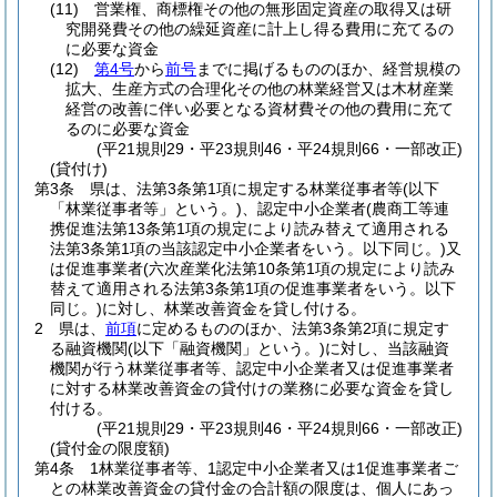
(11)
営業権、商標権その他の無形固定資産の取得又は研
究開発費その他の繰延資産に計上し得る費用に充てるの
に必要な資金
(12)
第4号
から
前号
までに掲げるもののほか、経営規模の
拡大、生産方式の合理化その他の林業経営又は木材産業
経営の改善に伴い必要となる資材費その他の費用に充て
るのに必要な資金
(平21規則29・平23規則46・平24規則66・一部改正)
(貸付け)
第3条
県は、法第3条第1項に規定する林業従事者等
(以下
「林業従事者等」という。)
、認定中小企業者
(農商工等連
携促進法第13条第1項の規定により読み替えて適用される
法第3条第1項の当該認定中小企業者をいう。以下同じ。)
又
は促進事業者
(六次産業化法第10条第1項の規定により読み
替えて適用される法第3条第1項の促進事業者をいう。以下
同じ。)
に対し、林業改善資金を貸し付ける。
2
県は、
前項
に定めるもののほか、法第3条第2項に規定す
る融資機関
(以下「融資機関」という。)
に対し、当該融資
機関が行う林業従事者等、認定中小企業者又は促進事業者
に対する林業改善資金の貸付けの業務に必要な資金を貸し
付ける。
(平21規則29・平23規則46・平24規則66・一部改正)
(貸付金の限度額)
第4条
1林業従事者等、1認定中小企業者又は1促進事業者ご
との林業改善資金の貸付金の合計額の限度は、個人にあっ