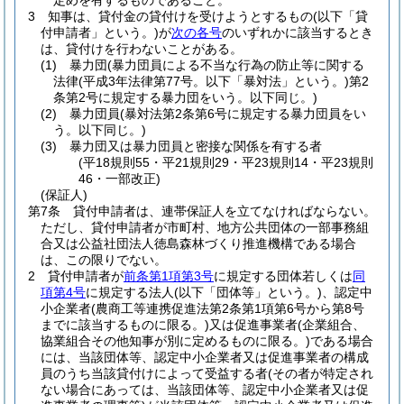
定めを有するものであること。
3
知事は、貸付金の貸付けを受けようとするもの
(以下「貸
付申請者」という。)
が
次の各号
のいずれかに該当するとき
は、貸付けを行わないことがある。
(1)
暴力団
(暴力団員による不当な行為の防止等に関する
法律
(平成3年法律第77号。以下「暴対法」という。)
第2
条第2号に規定する暴力団をいう。以下同じ。)
(2)
暴力団員
(暴対法第2条第6号に規定する暴力団員をい
う。以下同じ。)
(3)
暴力団又は暴力団員と密接な関係を有する者
(平18規則55・平21規則29・平23規則14・平23規則
46・一部改正)
(保証人)
第7条
貸付申請者は、連帯保証人を立てなければならない。
ただし、貸付申請者が市町村、地方公共団体の一部事務組
合又は公益社団法人徳島森林づくり推進機構である場合
は、この限りでない。
2
貸付申請者が
前条第1項第3号
に規定する団体若しくは
同
項第4号
に規定する法人
(以下「団体等」という。)
、認定中
小企業者
(農商工等連携促進法第2条第1項第6号から第8号
までに該当するものに限る。)
又は促進事業者
(企業組合、
協業組合その他知事が別に定めるものに限る。)
である場合
には、当該団体等、認定中小企業者又は促進事業者の構成
員のうち当該貸付けによって受益する者
(その者が特定され
ない場合にあっては、当該団体等、認定中小企業者又は促