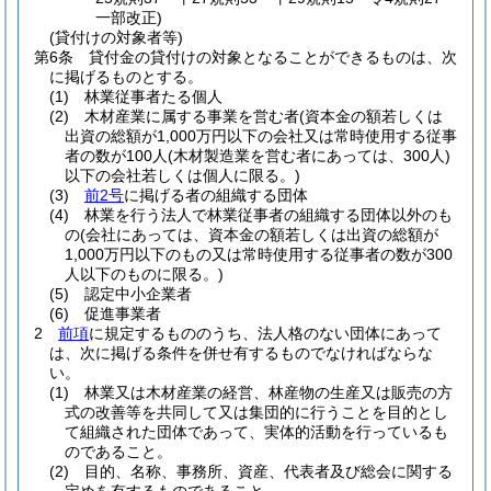
一部改正)
(貸付けの対象者等)
第6条
貸付金の貸付けの対象となることができるものは、次
に掲げるものとする。
(1)
林業従事者たる個人
(2)
木材産業に属する事業を営む者
(資本金の額若しくは
出資の総額が1,000万円以下の会社又は常時使用する従事
者の数が100人
(木材製造業を営む者にあっては、300人)
以下の会社若しくは個人に限る。)
(3)
前2号
に掲げる者の組織する団体
(4)
林業を行う法人で林業従事者の組織する団体以外のも
の
(会社にあっては、資本金の額若しくは出資の総額が
1,000万円以下のもの又は常時使用する従事者の数が300
人以下のものに限る。)
(5)
認定中小企業者
(6)
促進事業者
2
前項
に規定するもののうち、法人格のない団体にあって
は、次に掲げる条件を併せ有するものでなければならな
い。
(1)
林業又は木材産業の経営、林産物の生産又は販売の方
式の改善等を共同して又は集団的に行うことを目的とし
て組織された団体であって、実体的活動を行っているも
のであること。
(2)
目的、名称、事務所、資産、代表者及び総会に関する