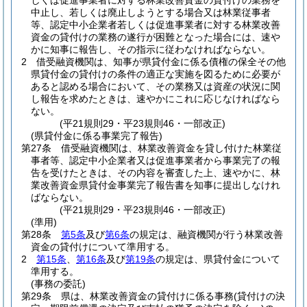
しくは促進事業者に対する林業改善資金の貸付けの業務を
中止し、若しくは廃止しようとする場合又は林業従事者
等、認定中小企業者若しくは促進事業者に対する林業改善
資金の貸付けの業務の遂行が困難となった場合には、速や
かに知事に報告し、その指示に従わなければならない。
2
借受融資機関は、知事が県貸付金に係る債権の保全その他
県貸付金の貸付けの条件の適正な実施を図るために必要が
あると認める場合において、その業務又は資産の状況に関
し報告を求めたときは、速やかにこれに応じなければなら
ない。
(平21規則29・平23規則46・一部改正)
(県貸付金に係る事業完了報告)
第27条
借受融資機関は、林業改善資金を貸し付けた林業従
事者等、認定中小企業者又は促進事業者から事業完了の報
告を受けたときは、その内容を審査した上、速やかに、林
業改善資金県貸付金事業完了報告書を知事に提出しなけれ
ばならない。
(平21規則29・平23規則46・一部改正)
(準用)
第28条
第5条
及び
第6条
の規定は、融資機関が行う林業改善
資金の貸付けについて準用する。
2
第15条
、
第16条
及び
第19条
の規定は、県貸付金について
準用する。
(事務の委託)
第29条
県は、林業改善資金の貸付けに係る事務
(貸付けの決