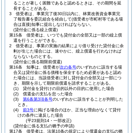
ることが著しく困難であると認めるときは、その期間を延
長することがある。
3
借受者は、事業完了後30日以内に、林業改善資金事業完
了報告書を委託組合を経由して
(借受者が市町村等である場
合は直接)
知事に提出しなければならない。
(貸付金に係る繰上償還)
第15条
借受者は、いつでも貸付金の全部又は一部の繰上償
還を行うことができる。
2
借受者は、事業の実施の結果により借り受けた貸付金に余
剰が生じた場合には、速やかに、繰上償還を行わなければ
ならないものとする。
(貸付金に係る期限前償還)
第16条
知事は、借受者が
次の各号
のいずれかに該当する場
合又は貸付金に係る債権を保全するため必要があると認め
た場合には、当該借受者に対し貸付金の全部又は一部につ
き、期限を示して期限前償還を請求することがある。
(1)
貸付金を貸付けの目的以外の目的に使用した場合
(2)
償還金の支払を怠った場合
(3)
第6条第3項各号
のいずれかに該当することが判明した
とき。
(4)
前3号
に掲げる場合のほか、正当な理由がなくて貸付
けの条件に違反した場合
(平23規則14・一部改正)
(貸付金に係る支払の猶予の申請)
第17条
借受者は、法第10条の規定により償還金の支払の猶