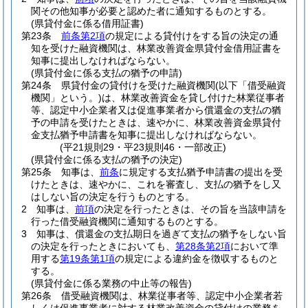
関その他知事が必要と認めた者に通知するものとする。
(県貸付金に係る借用証書)
第23条
前条第2項
の規定による貸付けをする旨の決定の通
知を受けた融資機関は、林業改善資金県貸付金借用証書を
知事に提出しなければならない。
(県貸付金に係る支払の猶予の申請)
第24条
県貸付金の貸付けを受けた融資機関
(以下「借受融資
機関」という。)
は、林業改善資金を貸し付けた林業従事者
等、認定中小企業者又は促進事業者から償還金の支払の猶
予の申請を受けたときは、速やかに、林業改善資金県貸付
金支払猶予申請書を知事に提出しなければならない。
(平21規則29・平23規則46・一部改正)
(県貸付金に係る支払の猶予の決定)
第25条
知事は、
前条
に規定する支払猶予申請書の提出を受
けたときは、速やかに、これを審査し、支払の猶予をし又
はしない旨の決定を行うものとする。
2
知事は、
前項
の決定を行ったときは、その旨を当該申請を
行った借受融資機関に通知するものとする。
3
知事は、償還金の支払期日を過ぎて支払の猶予をしない旨
の決定を行ったときにおいても、
第28条第2項
において準
用する
第19条第1項
の規定による違約金を徴収するものと
する。
(県貸付金に係る業務の中止等の報告)
第26条
借受融資機関は、林業従事者等、認定中小企業者若