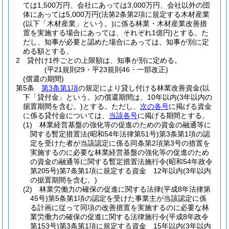
ては1,500万円、会社にあっては3,000万円、会社以外の団
体にあっては5,000万円
(法第2条第2項に規定する木材産業
(以下「木材産業」という。)
に係る林業・木材産業改善措
置を実施する場合にあっては、それぞれ1億円)
とする。
た
だし、知事が必要と認めた場合にあっては、知事が別に定
める額とする。
2
貸付け1件ごとの上限額は、知事が別に定める。
(平21規則29・平23規則46・一部改正)
(償還の期間)
第5条
第3条第1項
の規定により貸し付ける林業改善資金
(以
下「貸付金」という。)
の償還期間は、10年以内
(3年以内の
据置期間を含む。)
とする。
ただし、
次の各号
に掲げる資金
に係る貸付金については、
当該各号
に掲げる期間とする。
(1)
林業経営基盤の強化等の促進のための資金の融通等に
関する暫定措置法
(昭和54年法律第51号)
第3条第1項の認
定を受けた者が当該認定に係る同条第2項第3号の措置を
実施するのに必要な林業経営基盤の強化等の促進のため
の資金の融通等に関する暫定措置法施行令
(昭和54年政令
第205号)
第7条第1項に規定する資金 12年以内
(3年以内
の据置期間を含む。)
(2)
林業労働力の確保の促進に関する法律
(平成8年法律第
45号)
第5条第1項の認定を受けた事業主が当該認定に係
る計画に従って同項の改善措置を実施するのに必要な林
業労働力の確保の促進に関する法律施行令
(平成8年政令
第153号)
第3条第1項に規定する資金 15年以内
(3年以内