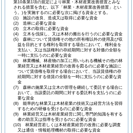
第10条第1項の規定により林業・木材産業改善措置とみな
される措置を含む。以下「林業・木材産業改善措置」とい
う。)
を実施するのに必要な次に掲げる資金とする。
(1)
施設の改良、造成又は取得に必要な資金
(2)
造林に必要な資金
(3)
立木の取得に必要な資金
(4)
立木を伐採し、又は木材の搬出を行うのに必要な資金
(5)
森林について賃借権その他の所有権以外の使用及び収
益を目的とする権利を取得する場合において、権利金を
支払い、又は当該権利の存続期間に対する対価の全額を
一時に支払うのに必要な資金
(6)
林業機械、林産物の加工に用いられる機械その他の林
業経営又は木材産業経営の改善を図るのに必要な施設に
ついて賃借権を取得する場合において、当該賃借権の存
続期間に対する借賃の全額を一時に支払うのに必要な資
金
(7)
森林の施業又は立木の管理を継続して委託する場合に
おいて、当該委託の期間に対する委託料を支払うのに必
要な資金
(8)
能率的な林業又は木材産業の技術又は経営方法を習得
するための研修を受けるのに必要な資金
(9)
林業経営又は木材産業経営に関し専門的知識を有する
者の助言又は指導を受けるのに必要な資金
(10)
林業経営若しくは木材産業経営の改善に必要な調査
又は通信・情報処理機材の取得に必要な資金