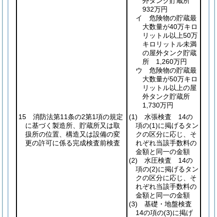
外タンク貯蔵所
932万円
イ 危険物の貯蔵最
大数量が40万キロ
リットル以上50万
キロリットル未満
の屋外タンク貯蔵
所 1,260万円
ウ 危険物の貯蔵最
大数量が50万キロ
リットル以上の屋
外タンク貯蔵所
1,730万円
15 消防法第11条の2第1項の規定
(1)
水張検査 14の
に基づく製造所、貯蔵所又は取
項の
(1)
に掲げるタン
扱所の位置、構造又は設備の変
クの区分に応じ、そ
更の許可に係る完成検査前検査
れぞれ当該手数料の
金額と同一の金額
(2)
水圧検査 14の
項の
(2)
に掲げるタン
クの区分に応じ、そ
れぞれ当該手数料の
金額と同一の金額
(3)
基礎・地盤検査
14の項の
(3)
に掲げ