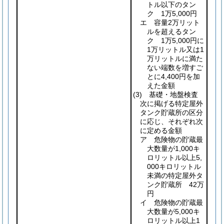
トル以下のタン
ク 1万5,000円
エ 容量2万リット
ルを超えるタン
ク 1万5,000円に
1万リットル又は1
万リットルに満た
ない端数を増すご
とに4,400円を加
えた金額
(3)
基礎・地盤検査
次に掲げる特定屋外
タンク貯蔵所の区分
に応じ、それぞれ次
に定める金額
ア 危険物の貯蔵最
大数量が1,000キ
ロリットル以上5,
000キロリットル
未満の特定屋外タ
ンク貯蔵所 42万
円
イ 危険物の貯蔵最
大数量が5,000キ
ロリットル以上1