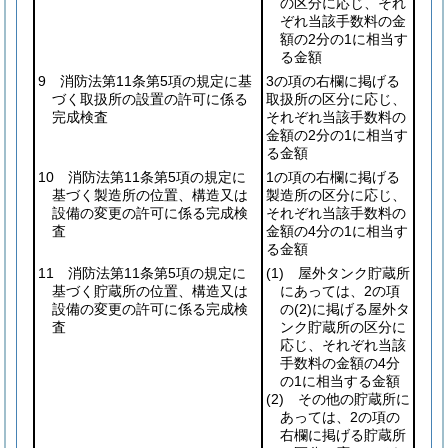
の区分に応じ、それ
ぞれ当該手数料の金
額の2分の1に相当す
る金額
9 消防法第11条第5項の規定に基
3の項の右欄に掲げる
づく取扱所の設置の許可に係る
取扱所の区分に応じ、
完成検査
それぞれ当該手数料の
金額の2分の1に相当す
る金額
10 消防法第11条第5項の規定に
1の項の右欄に掲げる
基づく製造所の位置、構造又は
製造所の区分に応じ、
設備の変更の許可に係る完成検
それぞれ当該手数料の
査
金額の4分の1に相当す
る金額
11 消防法第11条第5項の規定に
(1)
屋外タンク貯蔵所
基づく貯蔵所の位置、構造又は
にあっては、2の項
設備の変更の許可に係る完成検
の
(2)
に掲げる屋外タ
査
ンク貯蔵所の区分に
応じ、それぞれ当該
手数料の金額の4分
の1に相当する金額
(2)
その他の貯蔵所に
あっては、2の項の
右欄に掲げる貯蔵所