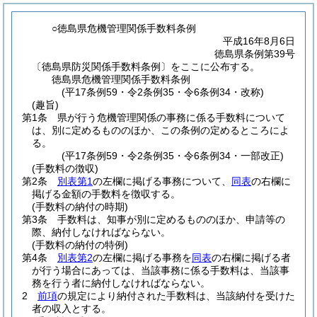
○徳島県危機管理関係手数料条例
平成16年8月6日
徳島県条例第39号
〔徳島県防災関係手数料条例〕をここに公布する。
徳島県危機管理関係手数料条例
(平17条例59・令2条例35・令6条例34・改称)
(趣旨)
第1条
県が行う危機管理関係の事務に係る手数料について
は、別に定めるもののほか、この条例の定めるところによ
る。
(平17条例59・令2条例35・令6条例34・一部改正)
(手数料の徴収)
第2条
別表第1
の左欄に掲げる事務について、
同表
の右欄に
掲げる金額の手数料を徴収する。
(手数料の納付の時期)
第3条
手数料は、知事が別に定めるもののほか、申請等の
際、納付しなければならない。
(手数料の納付の特例)
第4条
別表第2
の左欄に掲げる事務を
同表
の右欄に掲げる者
が行う場合にあっては、当該事務に係る手数料は、当該事
務を行う者に納付しなければならない。
2
前項
の規定により納付された手数料は、当該納付を受けた
者の収入とする。