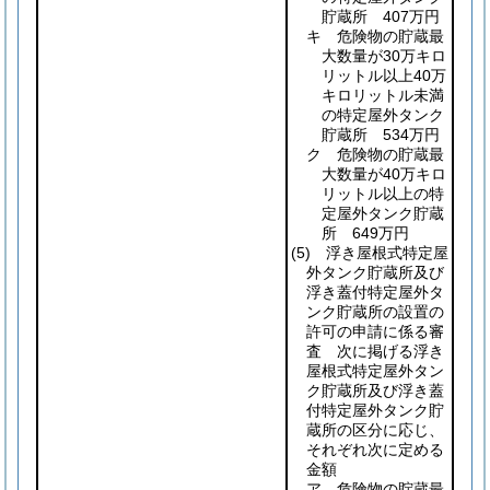
貯蔵所 407万円
キ 危険物の貯蔵最
大数量が30万キロ
リットル以上40万
キロリットル未満
の特定屋外タンク
貯蔵所 534万円
ク 危険物の貯蔵最
大数量が40万キロ
リットル以上の特
定屋外タンク貯蔵
所 649万円
(5)
浮き屋根式特定屋
外タンク貯蔵所及び
浮き蓋付特定屋外タ
ンク貯蔵所の設置の
許可の申請に係る審
査 次に掲げる浮き
屋根式特定屋外タン
ク貯蔵所及び浮き蓋
付特定屋外タンク貯
蔵所の区分に応じ、
それぞれ次に定める
金額
ア 危険物の貯蔵最