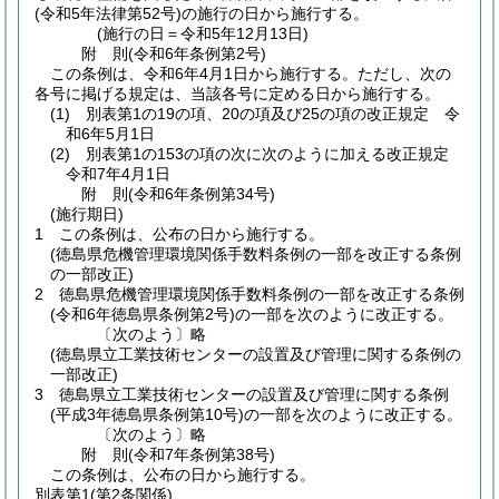
(令和5年法律第52号)
の施行の日から施行する。
(施行の日＝令和5年12月13日)
附
則
(令和6年
条例第2号)
この条例は、令和6年4月1日から施行する。
ただし、次の
各号に掲げる規定は、当該各号に定める日から施行する。
(1)
別表第1の19の項、20の項及び25の項の改正規定 令
和6年5月1日
(2)
別表第1の153の項の次に次のように加える改正規定
令和7年4月1日
附
則
(令和6年
条例第34号)
(施行期日)
1
この条例は、公布の日から施行する。
(徳島県危機管理環境関係手数料条例の一部を改正する条例
の一部改正)
2
徳島県危機管理環境関係手数料条例の一部を改正する条例
(令和6年徳島県条例第2号)
の一部を次のように改正する。
〔次のよう〕略
(徳島県立工業技術センターの設置及び管理に関する条例の
一部改正)
3
徳島県立工業技術センターの設置及び管理に関する条例
(平成3年徳島県条例第10号)
の一部を次のように改正する。
〔次のよう〕略
附
則
(令和7年
条例第38号)
この条例は、公布の日から施行する。
別表第1
(第2条関係)