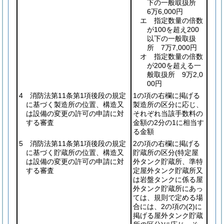
下の一般取扱所
6万6,000円
エ 指定数量の倍数
が100を超え200
以下の一般取扱
所 7万7,000円
オ 指定数量の倍数
が200を超える一
般取扱所 9万2,0
00円
4 消防法第11条第1項後段の規定
1の項の右欄に掲げる
に基づく製造所の位置、構造又
製造所の区分に応じ、
は設備の変更の許可の申請に対
それぞれ当該手数料の
する審査
金額の2分の1に相当す
る金額
5 消防法第11条第1項後段の規定
2の項の右欄に掲げる
に基づく貯蔵所の位置、構造又
貯蔵所の区分
(特定屋
は設備の変更の許可の申請に対
外タンク貯蔵所、準特
する審査
定屋外タンク貯蔵所又
は岩盤タンクに係る屋
外タンク貯蔵所にあっ
ては、規則で定める場
合には、2の項の
(2)
に
掲げる屋外タンク貯蔵