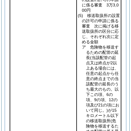
に係る審査 3万3,0
00円
(5)
移送取扱所の設置
の許可の申請に係る
審査 次に掲げる移
送取扱所の区分に応
じ、それぞれ次に定
める金額
ア 危険物を移送す
るための配管の延
長
(当該配管の起
点又は終点が2以
上ある場合には、
任意の起点から任
意の終点までの当
該配管の延長のう
ち最大のもの。以
下この項、6の
項、9の項、12の
項及び21の項にお
いて同じ。)
が15
キロメートル以下
の移送取扱所
(危
険物を移送するた