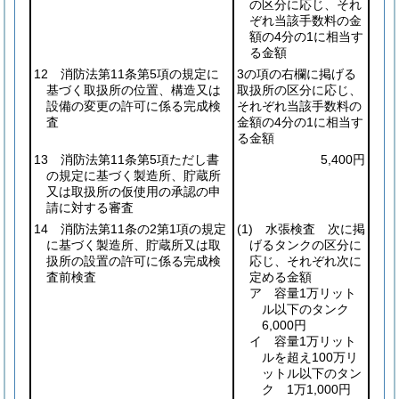
の区分に応じ、それ
ぞれ当該手数料の金
額の4分の1に相当す
る金額
12 消防法第11条第5項の規定に
3の項の右欄に掲げる
基づく取扱所の位置、構造又は
取扱所の区分に応じ、
設備の変更の許可に係る完成検
それぞれ当該手数料の
査
金額の4分の1に相当す
る金額
13 消防法第11条第5項ただし書
5,400円
の規定に基づく製造所、貯蔵所
又は取扱所の仮使用の承認の申
請に対する審査
14 消防法第11条の2第1項の規定
(1)
水張検査 次に掲
に基づく製造所、貯蔵所又は取
げるタンクの区分に
扱所の設置の許可に係る完成検
応じ、それぞれ次に
査前検査
定める金額
ア 容量1万リット
ル以下のタンク
6,000円
イ 容量1万リット
ルを超え100万リ
ットル以下のタン
ク 1万1,000円