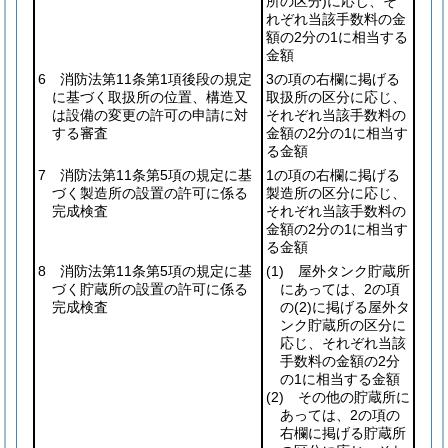
所の区分)
に応じ、そ
れぞれ当該手数料の金
額の2分の1に相当する
金額
6 消防法第11条第1項後段の規定
3の項の右欄に掲げる
に基づく取扱所の位置、構造又
取扱所の区分に応じ、
は設備の変更の許可の申請に対
それぞれ当該手数料の
する審査
金額の2分の1に相当す
る金額
7 消防法第11条第5項の規定に基
1の項の右欄に掲げる
づく製造所の設置の許可に係る
製造所の区分に応じ、
完成検査
それぞれ当該手数料の
金額の2分の1に相当す
る金額
8 消防法第11条第5項の規定に基
(1)
屋外タンク貯蔵所
づく貯蔵所の設置の許可に係る
にあっては、2の項
完成検査
の
(2)
に掲げる屋外タ
ンク貯蔵所の区分に
応じ、それぞれ当該
手数料の金額の2分
の1に相当する金額
(2)
その他の貯蔵所に
あっては、2の項の
右欄に掲げる貯蔵所