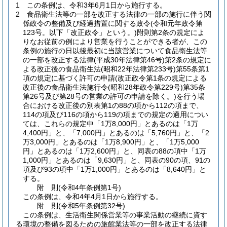
1
この条例は、令和3年6月1日から施行する。
2
食品衛生法等の一部を改正する法律の一部の施行に伴う関
係政令の整備及び経過措置に関する政令
(令和元年政令第
123号。以下「改正政令」という。)
附則第2条の規定によ
りなお従前の例により営業を行うことができる者が、この
条例の施行の日以後最初に当該営業について食品衛生法等
の一部を改正する法律
(平成30年法律第46号)
第2条の規定に
よる改正後の食品衛生法
(昭和22年法律第233号)
第55条第1
項の規定に基づく許可の申請
(改正政令第1条の規定による
改正後の食品衛生法施行令
(昭和28年政令第229号)
第35条
第26号及び第28号の営業の許可の申請を除く。)
を行う場
合における改正後の別表第1の88の項から112の項まで、
114の項及び116の項から119の項までの規定の適用につい
ては、これらの規定中「1万8,000円」とあるのは「1万
4,400円」と、「7,000円」とあるのは「5,760円」と、「2
万3,000円」とあるのは「1万8,900円」と、「1万5,000
円」とあるのは「1万2,600円」と、同表の88の項中「1万
1,000円」とあるのは「9,630円」と、同表の90の項、91の
項及び93の項中「1万1,000円」とあるのは「8,640円」と
する。
附
則
(令和4年
条例第1号)
この条例は、令和4年4月1日から施行する。
附
則
(令和5年
条例第32号)
この条例は、生活衛生関係営業等の事業活動の継続に資す
る環境の整備を図るための旅館業法等の一部を改正する法律