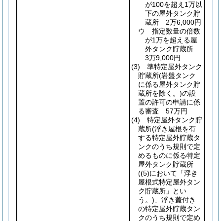
が100を超え1万以
下の屋外タンク貯
蔵所 2万6,000円
ウ 指定数量の倍数
が1万を超える屋
外タンク貯蔵所
3万9,000円
(3)
準特定屋外タンク
貯蔵所
(岩盤タンク
に係る屋外タンク貯
蔵所を除く。)
の設
置の許可の申請に係
る審査 57万円
(4)
特定屋外タンク貯
蔵所
(浮き屋根を有
する特定屋外貯蔵タ
ンクのうち規則で定
めるものに係る特定
屋外タンク貯蔵所
(
(5)
において「浮き
屋根式特定屋外タン
ク貯蔵所」とい
う。)
、浮き蓋付き
の特定屋外貯蔵タン
クのうち規則で定め