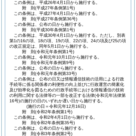
この条例は、平成26年4月1日から施行する。
附
則
(平成27年
条例第1号)
この条例は、平成27年4月1日から施行する。
附
則
(平成27年
条例第36号)
この条例は、公布の日から施行する。
附
則
(平成30年
条例第1号)
この条例は、平成30年4月1日から施行する。
ただし、別表
第1の16の項、18の項、19の項、22の項、24の項及び25の項
の改正規定は、同年5月1日から施行する。
附
則
(令和元年
条例第1号)
この条例は、令和元年10月1日から施行する。
附
則
(令和元年
条例第9号)
この条例は、公布の日から施行する。
附
則
(令和元年
条例第33号)
この条例は、公布の日又は情報通信技術の活用による行政
手続等に係る関係者の利便性の向上並びに行政運営の簡素化
及び効率化を図るための行政手続等における情報通信の技術
の利用に関する法律等の一部を改正する法律
(令和元年法律第
16号)
の施行の日のいずれか遅い日から施行する。
(施行の日＝令和元年12月16日)
附
則
(令和2年
条例第1号)
この条例は、令和2年4月1日から施行する。
附
則
(令和2年
条例第35号)
この条例は、公布の日から施行する。
附
則
(令和3年
条例第2号)