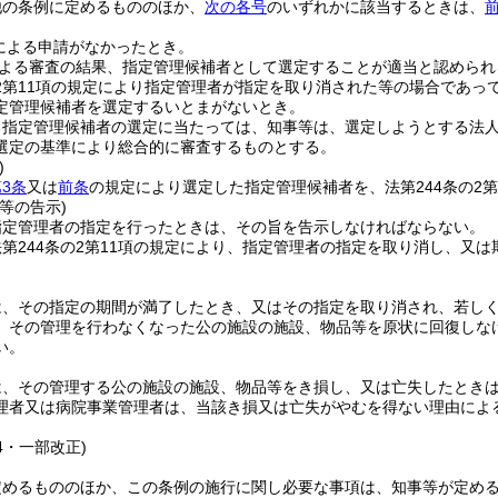
他の条例に定めるもののほか、
次の各号
のいずれかに該当するときは、
前
による申請がなかったとき。
よる審査の結果、指定管理候補者として選定することが適当と認められ
の2第11項の規定により指定管理者が指定を取り消された等の場合であ
定管理候補者を選定するいとまがないとき。
る指定管理候補者の選定に当たっては、知事等は、選定しようとする法
選定の基準により総合的に審査するものとする。
)
3条
又は
前条
の規定により選定した指定管理候補者を、法第244条の2
等の告示)
指定管理者の指定を行ったときは、その旨を告示しなければならない。
第244条の2第11項の規定により、指定管理者の指定を取り消し、又
は、その指定の期間が満了したとき、又はその指定を取り消され、若し
、その管理を行わなくなった公の施設の施設、物品等を原状に回復しな
い。
は、その管理する公の施設の施設、物品等をき損し、又は亡失したとき
理者又は病院事業管理者は、当該き損又は亡失がやむを得ない理由によ
。
64・一部改正)
定めるもののほか、この条例の施行に関し必要な事項は、知事等が定め