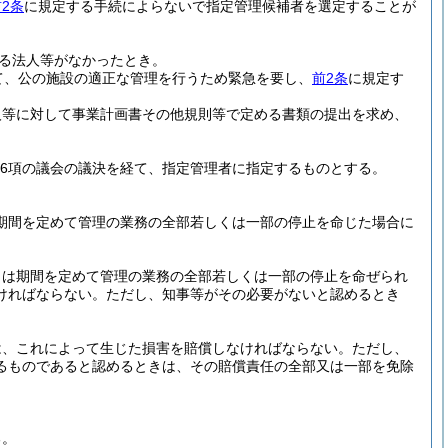
2条
に規定する手続によらないで指定管理候補者を選定することが
る法人等がなかったとき。
って、公の施設の適正な管理を行うため緊急を要し、
前2条
に規定す
人等に対して事業計画書その他規則等で定める書類の提出を求め、
第6項の議会の議決を経て、指定管理者に指定するものとする。
は期間を定めて管理の業務の全部若しくは一部の停止を命じた場合に
くは期間を定めて管理の業務の全部若しくは一部の停止を命ぜられ
ければならない。
ただし、知事等がその必要がないと認めるとき
は、これによって生じた損害を賠償しなければならない。
ただし、
るものであると認めるときは、その賠償責任の全部又は一部を免除
る。