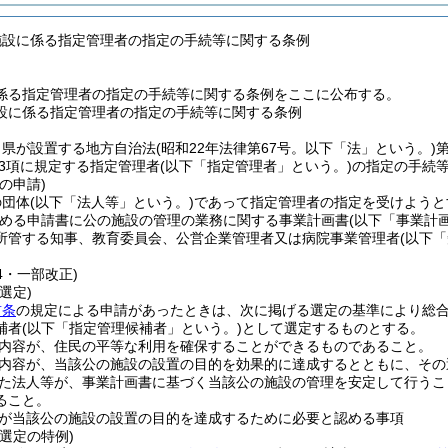
施設に係る指定管理者の指定の手続等に関する条例
係る指定管理者の指定の手続等に関する条例をここに公布する。
設に係る指定管理者の指定の手続等に関する条例
、県が設置する地方自治法
(昭和22年法律第67号。以下「法」という。)
第3項に規定する指定管理者
(以下「指定管理者」という。)
の指定の手続
の申請)
の団体
(以下「法人等」という。)
であって指定管理者の指定を受けようと
める申請書に公の施設の管理の業務に関する事業計画書
(以下「事業計
所管する知事、教育委員会、公営企業管理者又は病院事業管理者
(以下
64・一部改正)
選定)
前条
の規定による申請があったときは、次に掲げる選定の基準により総
補者
(以下「指定管理候補者」という。)
として選定するものとする。
内容が、住民の平等な利用を確保することができるものであること。
内容が、当該公の施設の設置の目的を効果的に達成するとともに、その
た法人等が、事業計画書に基づく当該公の施設の管理を安定して行うこ
ること。
が当該公の施設の設置の目的を達成するために必要と認める事項
選定の特例)