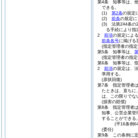
第4条
知事等は、
できる。
(1)
第2条
の規定
(2)
前条
の規定に
(3)
法第244条
る手続により指
2
前項
の規定によ
前条各号
に掲げる
(指定管理者の指定
第5条
知事等は、
第
(指定管理者の指定
第6条
知事等は、
2
前項
の規定は、法
準用する。
(原状回復)
第7条
指定管理者
たときは、直ちに
は、この限りでな
(損害の賠償)
第8条
指定管理者
知事、公営企業管
することができる
(平16条例
(委任)
第9条
この条例に