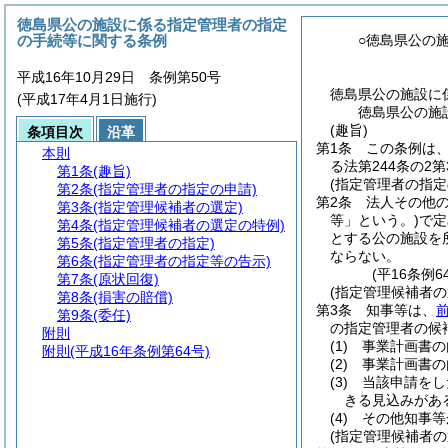
徳島県公の施設に係る指定管理者の指定
の手続等に関する条例
○徳島県公の
平成16年10月29日 条例第50号
徳島県公の施設に
(平成17年4月1日施行)
徳島県公の施
(趣旨)
条項目次
沿革
第1条
この条例は
本則
る法第244条の2
第1条
(趣旨)
(指定管理者の指定
第2条
(指定管理者の指定の申請)
第2条
法人その他
第3条
(指定管理候補者の選定)
等」という。)
で定
第4条
(指定管理候補者の選定の特例)
とする公の施設を
第5条
(指定管理者の指定)
ならない。
第6条
(指定管理者の指定等の告示)
(平16条例
第7条
(原状回復)
(指定管理候補者の
第8条
(損害の賠償)
第3条
知事等は、
第9条
(委任)
の指定管理者の候
附則
(1)
事業計画書の
附則
(平成16年条例第64号)
(2)
事業計画書の
(3)
当該申請をし
きる見込みがあ
(4)
その他知事等
(指定管理候補者の