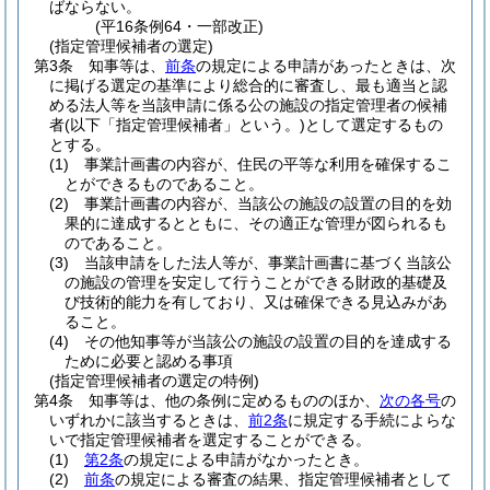
ばならない。
(平16条例64・一部改正)
(指定管理候補者の選定)
第3条
知事等は、
前条
の規定による申請があったときは、次
に掲げる選定の基準により総合的に審査し、最も適当と認
める法人等を当該申請に係る公の施設の指定管理者の候補
者
(以下「指定管理候補者」という。)
として選定するもの
とする。
(1)
事業計画書の内容が、住民の平等な利用を確保するこ
とができるものであること。
(2)
事業計画書の内容が、当該公の施設の設置の目的を効
果的に達成するとともに、その適正な管理が図られるも
のであること。
(3)
当該申請をした法人等が、事業計画書に基づく当該公
の施設の管理を安定して行うことができる財政的基礎及
び技術的能力を有しており、又は確保できる見込みがあ
ること。
(4)
その他知事等が当該公の施設の設置の目的を達成する
ために必要と認める事項
(指定管理候補者の選定の特例)
第4条
知事等は、他の条例に定めるもののほか、
次の各号
の
いずれかに該当するときは、
前2条
に規定する手続によらな
いで指定管理候補者を選定することができる。
(1)
第2条
の規定による申請がなかったとき。
(2)
前条
の規定による審査の結果、指定管理候補者として