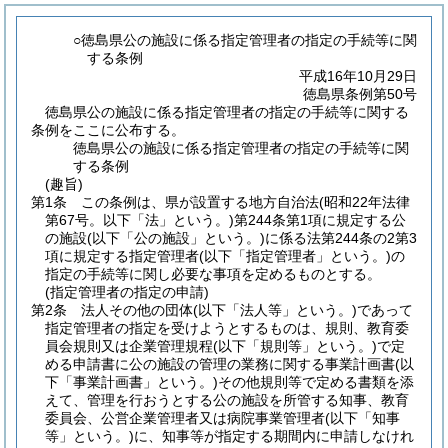
○徳島県公の施設に係る指定管理者の指定の手続等に関
する条例
平成16年10月29日
徳島県条例第50号
徳島県公の施設に係る指定管理者の指定の手続等に関する
条例をここに公布する。
徳島県公の施設に係る指定管理者の指定の手続等に関
する条例
(趣旨)
第1条
この条例は、県が設置する地方自治法
(昭和22年法律
第67号。以下「法」という。)
第244条第1項に規定する公
の施設
(以下「公の施設」という。)
に係る法第244条の2第3
項に規定する指定管理者
(以下「指定管理者」という。)
の
指定の手続等に関し必要な事項を定めるものとする。
(指定管理者の指定の申請)
第2条
法人その他の団体
(以下「法人等」という。)
であって
指定管理者の指定を受けようとするものは、規則、教育委
員会規則又は企業管理規程
(以下「規則等」という。)
で定
める申請書に公の施設の管理の業務に関する事業計画書
(以
下「事業計画書」という。)
その他規則等で定める書類を添
えて、管理を行おうとする公の施設を所管する知事、教育
委員会、公営企業管理者又は病院事業管理者
(以下「知事
等」という。)
に、知事等が指定する期間内に申請しなけれ