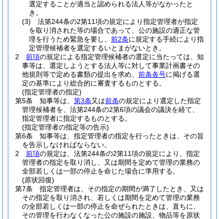
選定することが適当と認められる法人等がなかったと
き。
(3)
法第244条の2第11項の規定により指定管理者が指定
を取り消された等の場合であって、公の施設の適正な管
理を行うため緊急を要し、
前2条
に規定する手続により指
定管理候補者を選定するいとまがないとき。
2
前項
の規定による指定管理候補者の選定に当たっては、知
事等は、選定しようとする法人等に対して事業計画書その
他規則等で定める書類の提出を求め、
前条各号
に掲げる選
定の基準により総合的に審査するものとする。
(指定管理者の指定)
第5条
知事等は、
第3条
又は
前条
の規定により選定した指定
管理候補者を、法第244条の2第6項の議会の議決を経て、
指定管理者に指定するものとする。
(指定管理者の指定等の告示)
第6条
知事等は、指定管理者の指定を行ったときは、その旨
を告示しなければならない。
2
前項
の規定は、法第244条の2第11項の規定により、指定
管理者の指定を取り消し、又は期間を定めて管理の業務の
全部若しくは一部の停止を命じた場合に準用する。
(原状回復)
第7条
指定管理者は、その指定の期間が満了したとき、又は
その指定を取り消され、若しくは期間を定めて管理の業務
の全部若しくは一部の停止を命ぜられたときは、直ちに、
その管理を行わなくなった公の施設の施設、物品等を原状