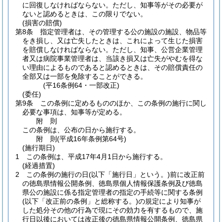
に回復しなければならない。
ただし、知事等がその必要が
ないと認めるときは、この限りでない。
(損害の賠償)
第8条
指定管理者は、その管理する公の施設の施設、物品等
をき損し、又は亡失したときは、これによって生じた損害
を賠償しなければならない。
ただし、知事、公営企業管理
者又は病院事業管理者は、当該き損又は亡失がやむを得な
い理由によるものであると認めるときは、その賠償責任の
全部又は一部を免除することができる。
(平16条例64・一部改正)
(委任)
第9条
この条例に定めるもののほか、この条例の施行に関し
必要な事項は、知事等が定める。
附
則
この条例は、公布の日から施行する。
附
則
(平成16年
条例第64号)
(施行期日)
1
この条例は、平成17年4月1日から施行する。
(経過措置)
2
この条例の施行の日
(以下「施行日」という。)
前に改正前
の徳島県情報公開条例、徳島県個人情報保護条例及び徳島
県公の施設に係る指定管理者の指定の手続等に関する条例
(以下「改正前の条例」と総称する。)
の規定により知事が
した処分その他の行為で現にその効力を有するもので、施
行日以後においては改正後の徳島県情報公開条例、徳島県