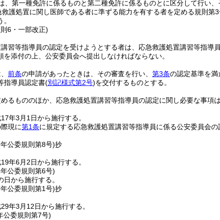
は、第一種免許に係るものと第二種免許に係るものとに区分して行い、
急救護処置に関し医師である者に準ずる能力を有する者を定める規則第
う。
規則6・一部改正)
置講習等指導員の認定を受けようとする者は、応急救護処置講習等指導
類を添付の上、公安委員会へ提出しなければならない。
は、
前条
の申請があったときは、その審査を行い、
第3条
の認定基準を満
等指導員認定書
(
別記様式第2号
)
を交付するものとする。
定めるもののほか、応急救護処置講習等指導員の認定に関し必要な事項
17年3月1日から施行する。
の際現に
第1条
に規定する応急救護処置講習等指導員に係る公安委員会の
9年
公委規則第8号)
抄
19年6月2日から施行する。
4年
公委規則第6号)
の日から施行する。
9年
公委規則第1号)
抄
29年3月12日から施行する。
年
公委規則第7号)