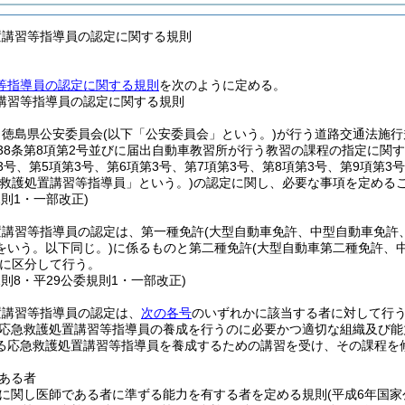
置講習等指導員の認定に関する規則
等指導員の認定に関する規則
を次のように定める。
講習等指導員の認定に関する規則
、徳島県公安委員会
(以下「公安委員会」という。)
が行う道路交通法施行
第38条第8項第2号並びに届出自動車教習所が行う教習の課程の指定に関
3号、第5項第3号、第6項第3号、第7項第3号、第8項第3号、第9項第
急救護処置講習等指導員」という。)
の認定に関し、必要な事項を定める
規則1・一部改正)
置講習等指導員の認定は、第一種免許
(大型自動車免許、中型自動車免許
をいう。以下同じ。)
に係るものと第二種免許
(大型自動車第二種免許、
に区分して行う。
規則8・平29公委規則1・一部改正)
置講習等指導員の認定は、
次の各号
のいずれかに該当する者に対して行
応急救護処置講習等指導員の養成を行うのに必要かつ適切な組織及び能
る応急救護処置講習等指導員を養成するための講習を受け、その課程を
ある者
に関し医師である者に準ずる能力を有する者を定める規則
(平成6年国