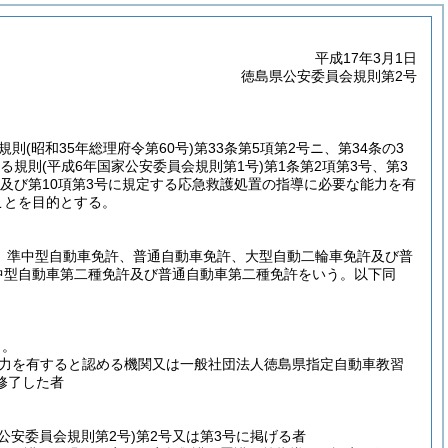
平成17年3月1日
徳島県公安委員会規則第2号
規則
(昭和35年総理府令第60号)
第33条第5項第2号ニ、第34条の3
する規則
(平成6年国家公安委員会規則第1号)
第1条第2項第3号、第3
3号及び第10項第3号に規定する応急救護処置の指導に必要な能力を有
ことを目的とする。
、準中型自動車免許、普通自動車免許、大型自動二輪車免許及び普
中型自動車第二種免許及び普通自動車第二種免許をいう。以下同
う。
力を有すると認める機関又は一般社団法人徳島県指定自動車教習
修了した者
家公安委員会規則第2号)
第2号又は第3号に掲げる者