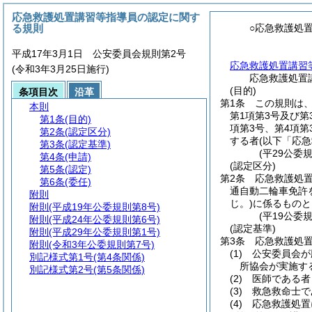
応急救護処置講習等指導員の認定に関す
る規則
○応急救護処
平成17年3月1日 公安委員会規則第2号
応急救護処置講習
(令和3年3月25日施行)
応急救護処置
(目的)
条項目次
沿革
第1条
この規則は
本則
第1項第3号及び
第1条
(目的)
項第3号、第4項第
第2条
(認定区分)
する者
(以下「応
第3条
(認定基準)
(平29公委
第4条
(申請)
(認定区分)
第5条
(認定)
第2条
応急救護処
第6条
(委任)
通自動二輪車免許
附則
じ。)
に係るものと
附則
(平成19年公委規則第8号)
(平19公委
附則
(平成24年公委規則第6号)
(認定基準)
附則
(平成29年公委規則第1号)
第3条
応急救護処
附則
(令和3年公委規則第7号)
(1)
公安委員会が
別記様式第1号
(第4条関係)
所協会が実施す
別記様式第2号
(第5条関係)
(2)
医師である者
(3)
救急救命士で
(4)
応急救護処置