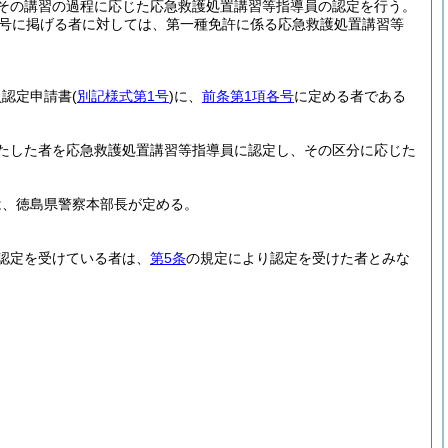
その講習の過程に応じた応急救護処置講習等指導員の認定を行う。
3号に掲げる者に対しては、第一種免許に係る応急救護処置講習等
員認定申請書
(
別記様式第1号
)
に、
前条第1項各号
に定める者である
たした者を応急救護処置講習等指導員に認定し、その区分に応じた
は、徳島県警察本部長が定める。
認定を受けている者は、
第5条
の規定により認定を受けた者とみな