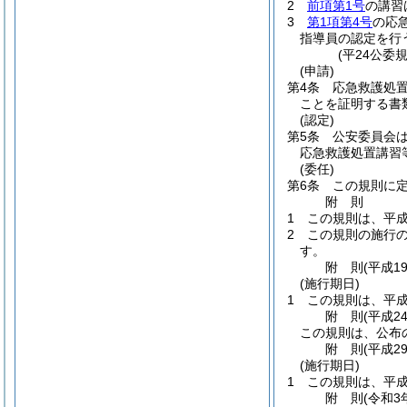
2
前項第1号
の講習
3
第1項第4号
の応
指導員の認定を行
(平24公委
(申請)
第4条
応急救護処
ことを証明する書
(認定)
第5条
公安委員会
応急救護処置講習
(委任)
第6条
この規則に
附
則
1
この規則は、平成
2
この規則の施行
す。
附
則
(平成1
(施行期日)
1
この規則は、平成
附
則
(平成2
この規則は、公布
附
則
(平成2
(施行期日)
1
この規則は、平成
附
則
(令和3