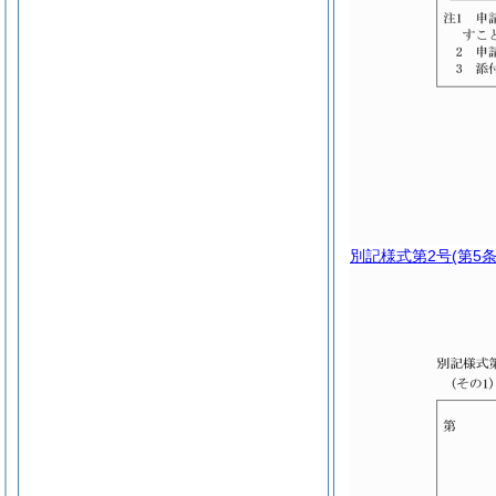
別記様式第2号
(第5