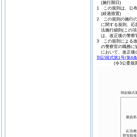
(施行期日)
1
この規則は、公
(経過措置)
2
この規則の施行
に関する規則、応
法施行細則
(この
は、改正後の警察
3
この規則による
の警察官の職務に
において、改正後
別記様式第1号
(第4
(令3公委規