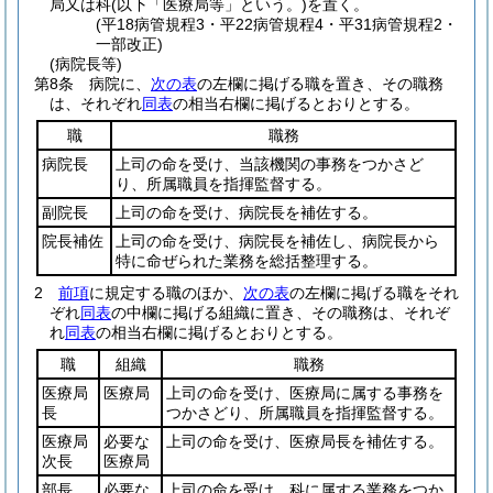
局又は科
(以下「医療局等」という。)
を置く。
(平18病管規程3・平22病管規程4・平31病管規程2・
一部改正)
(病院長等)
第8条
病院に、
次の表
の左欄に掲げる職を置き、その職務
は、それぞれ
同表
の相当右欄に掲げるとおりとする。
職
職務
病院長
上司の命を受け、当該機関の事務をつかさど
り、所属職員を指揮監督する。
副院長
上司の命を受け、病院長を補佐する。
院長補佐
上司の命を受け、病院長を補佐し、病院長から
特に命ぜられた業務を総括整理する。
2
前項
に規定する職のほか、
次の表
の左欄に掲げる職をそれ
ぞれ
同表
の中欄に掲げる組織に置き、その職務は、それぞ
れ
同表
の相当右欄に掲げるとおりとする。
職
組織
職務
医療局
医療局
上司の命を受け、医療局に属する事務を
長
つかさどり、所属職員を指揮監督する。
医療局
必要な
上司の命を受け、医療局長を補佐する。
次長
医療局
部長
必要な
上司の命を受け、科に属する業務をつか