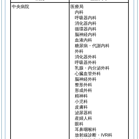
中央病院
医療局
内科
呼吸器内科
消化器内科
循環器内科
脳神経内科
血液内科
糖尿病・代謝内科
外科
消化器外科
呼吸器外科
乳腺・内分泌外科
心臓血管外科
脳神経外科
整形外科
形成外科
精神科
小児科
皮膚科
泌尿器科
産婦人科
眼科
耳鼻咽喉科
放射線診断・IVR科