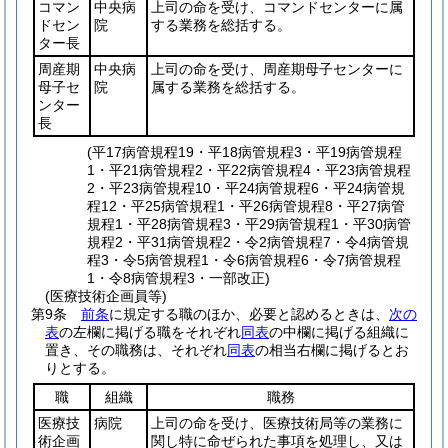
コマン
中央病
上司の命を受け、コマンドセンターに属
ドセン
院
する業務を総括する。
ター長
周産期
中央病
上司の命を受け、周産期母子センターに
母子セ
院
属する業務を総括する。
ンター
長
(平17病管規程19・平18病管規程3・平19病管規程
1・平21病管規程2・平22病管規程4・平23病管規程
2・平23病管規程10・平24病管規程6・平24病管規
程12・平25病管規程1・平26病管規程8・平27病管
規程1・平28病管規程3・平29病管規程1・平30病管
規程2・平31病管規程2・令2病管規程7・令4病管規
程3・令5病管規程1・令6病管規程6・令7病管規程
1・令8病管規程3・一部改正)
(医療技術企画員等)
第9条
前条
に規定する職のほか、必要と認めるときは、
次の
表
の左欄に掲げる職をそれぞれ
同表
の中欄に掲げる組織に
置き、その職務は、それぞれ
同表
の相当右欄に掲げるとお
りとする。
職
組織
職務
医療技
病院
上司の命を受け、医療技術局等の業務に
術企画
関し特に命ぜられた事項を処理し、又は