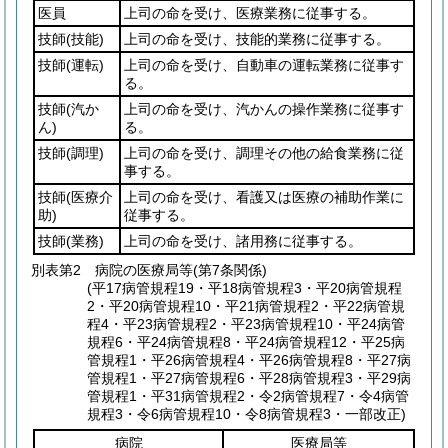
医員
上司の命を受け、医療業務に従事する。
技師
(技能)
上司の命を受け、技能的業務に従事する。
技師
(運転)
上司の命を受け、自動車の運転業務に従事す
る。
技師
(汽か
上司の命を受け、汽かんの操作業務に従事す
ん)
る。
技師
(調理)
上司の命を受け、調理その他の給食業務に従
事する。
技師
(医療介
上司の命を受け、看護又は医療の補助作業に
助)
従事する。
技師
(業務)
上司の命を受け、諸用務に従事する。
別表第2
病院の医療局等(第7条関係)
(平17病管規程19・平18病管規程3・平20病管規程
2・平20病管規程10・平21病管規程2・平22病管規
程4・平23病管規程2・平23病管規程10・平24病管
規程6・平24病管規程8・平24病管規程12・平25病
管規程1・平26病管規程4・平26病管規程8・平27病
管規程1・平27病管規程6・平28病管規程3・平29病
管規程1・平31病管規程2・令2病管規程7・令4病管
規程3・令6病管規程10・令8病管規程3・一部改正)
病院
医療局等