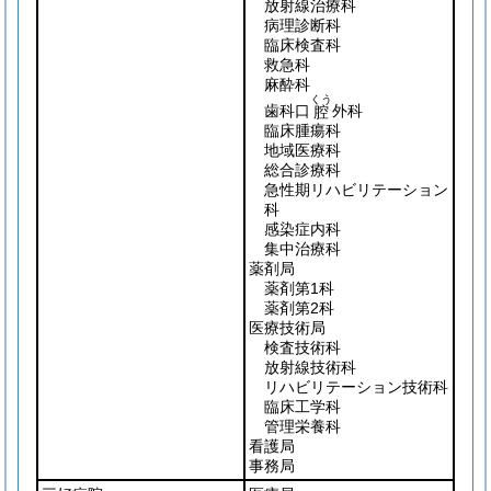
放射線治療科
病理診断科
臨床検査科
救急科
麻酔科
くう
歯科口
外科
腔
臨床腫瘍科
地域医療科
総合診療科
急性期リハビリテーション
科
感染症内科
集中治療科
薬剤局
薬剤第1科
薬剤第2科
医療技術局
検査技術科
放射線技術科
リハビリテーション技術科
臨床工学科
管理栄養科
看護局
事務局