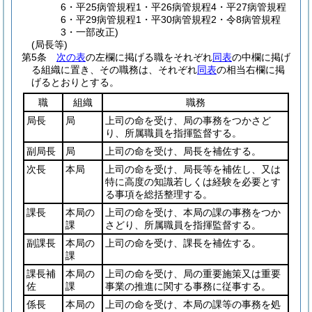
6・平25病管規程1・平26病管規程4・平27病管規程
6・平29病管規程1・平30病管規程2・令8病管規程
3・一部改正)
(局長等)
第5条
次の表
の左欄に掲げる職をそれぞれ
同表
の中欄に掲げ
る組織に置き、その職務は、それぞれ
同表
の相当右欄に掲
げるとおりとする。
職
組織
職務
局長
局
上司の命を受け、局の事務をつかさど
り、所属職員を指揮監督する。
副局長
局
上司の命を受け、局長を補佐する。
次長
本局
上司の命を受け、局長等を補佐し、又は
特に高度の知識若しくは経験を必要とす
る事項を総括整理する。
課長
本局の
上司の命を受け、本局の課の事務をつか
課
さどり、所属職員を指揮監督する。
副課長
本局の
上司の命を受け、課長を補佐する。
課
課長補
本局の
上司の命を受け、局の重要施策又は重要
佐
課
事業の推進に関する事務に従事する。
係長
本局の
上司の命を受け、本局の課等の事務を処