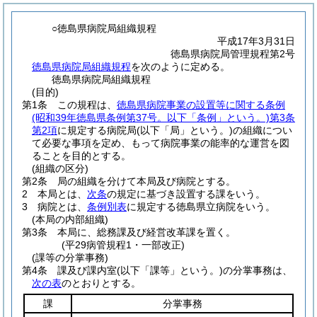
○徳島県病院局組織規程
平成17年3月31日
徳島県病院局管理規程第2号
徳島県病院局組織規程
を次のように定める。
徳島県病院局組織規程
(目的)
第1条
この規程は、
徳島県病院事業の設置等に関する条例
(昭和39年徳島県条例第37号。以下「条例」という。)
第3条
第2項
に規定する病院局
(以下「局」という。)
の組織につい
て必要な事項を定め、もって病院事業の能率的な運営を図
ることを目的とする。
(組織の区分)
第2条
局の組織を分けて本局及び病院とする。
2
本局とは、
次条
の規定に基づき設置する課をいう。
3
病院とは、
条例別表
に規定する徳島県立病院をいう。
(本局の内部組織)
第3条
本局に、総務課及び経営改革課を置く。
(平29病管規程1・一部改正)
(課等の分掌事務)
第4条
課及び課内室
(以下「課等」という。)
の分掌事務は、
次の表
のとおりとする。
課
分掌事務