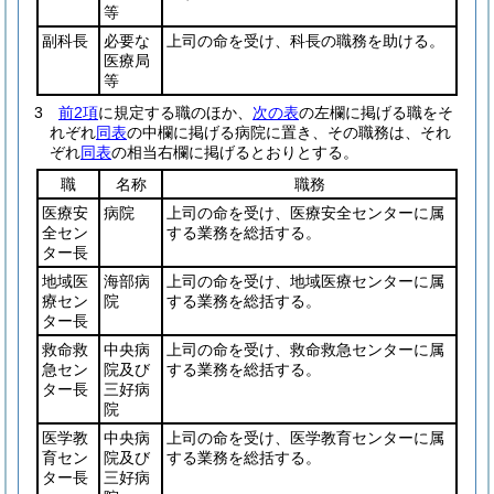
等
副科長
必要な
上司の命を受け、科長の職務を助ける。
医療局
等
3
前2項
に規定する職のほか、
次の表
の左欄に掲げる職をそ
れぞれ
同表
の中欄に掲げる病院に置き、その職務は、それ
ぞれ
同表
の相当右欄に掲げるとおりとする。
職
名称
職務
医療安
病院
上司の命を受け、医療安全センターに属
全セン
する業務を総括する。
ター長
地域医
海部病
上司の命を受け、地域医療センターに属
療セン
院
する業務を総括する。
ター長
救命救
中央病
上司の命を受け、救命救急センターに属
急セン
院及び
する業務を総括する。
ター長
三好病
院
医学教
中央病
上司の命を受け、医学教育センターに属
育セン
院及び
する業務を総括する。
ター長
三好病