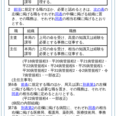
課等
理する。
2
前項
に規定する職のほか、必要と認めるときは、
次の表
の
左欄に掲げる職をそれぞれ
同表
の中欄に掲げる組織に置
き、その職務は、それぞれ
同表
の相当右欄に掲げるとおり
とする。
職
組織
職務
主査
本局の
上司の命を受け、高度の知識又は経験を
課等
必要とする事務に従事する。
主任
本局の
上司の命を受け、相当の知識又は経験を
課等
必要とする事務に従事する。
(平18病管規程3・平20病管規程2・平21病管規程2・
平22病管規程4・平24病管規程6・平25病管規程1・
平30病管規程2・平31病管規程2・令2病管規程7・令
7病管規程1・一部改正)
(主任主事等)
第6条
前条
に規定する職のほか、局又は課に
別表第1
の左欄
に掲げる職のうち必要な職を置き、その職務は、それぞれ
同表
の相当右欄に定めるとおりとする。
(平22病管規程4・一部改正)
(病院の内部組織)
第7条
別表第2
の左欄に掲げる病院に、それぞれ
同表
の相当
右欄に掲げる医療局、看護局、薬剤局、医療技術局、事務