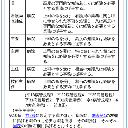
員
高度の専門的な知識若しくは経験を必要
とする業務に従事する。
看護局
病院
上司の命を受け、看護局の業務に関し特
長補佐
に命ぜられた事項を処理し、又は高度の
専門的な知識若しくは経験を必要とする
業務に従事する。
主査
病院
上司の命を受け、高度の知識又は経験を
必要とする事務に従事する。
主席
病院
上司の命を受け、特に命ぜられた相当の
知識又は経験を必要とする事務に従事す
る。
主任
病院
上司の命を受け、相当の知識又は経験を
必要とする事務に従事する。
技術主
病院
上司の命を受け、相当の知識又は経験を
任
必要とする技術に従事する。
(平18病管規程3・平22病管規程4・平25病管規程1・
平31病管規程2・平31病管規程6・令4病管規程3・令
7病管規程1・一部改正)
(主任主事等)
第10条
前2条
に規定する職のほか、病院に、
別表第1
の左欄
に掲げる職のうち必要な職を置き、その職務は、それぞれ
同表
の相当右欄に掲げるとおりとする。