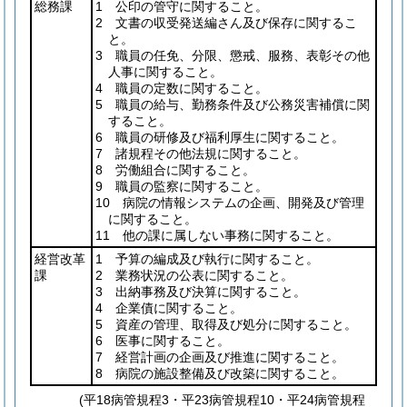
総務課
1 公印の管守に関すること。
2 文書の収受発送編さん及び保存に関するこ
と。
3 職員の任免、分限、懲戒、服務、表彰その他
人事に関すること。
4 職員の定数に関すること。
5 職員の給与、勤務条件及び公務災害補償に関
すること。
6 職員の研修及び福利厚生に関すること。
7 諸規程その他法規に関すること。
8 労働組合に関すること。
9 職員の監察に関すること。
10 病院の情報システムの企画、開発及び管理
に関すること。
11 他の課に属しない事務に関すること。
経営改革
1 予算の編成及び執行に関すること。
課
2 業務状況の公表に関すること。
3 出納事務及び決算に関すること。
4 企業債に関すること。
5 資産の管理、取得及び処分に関すること。
6 医事に関すること。
7 経営計画の企画及び推進に関すること。
8 病院の施設整備及び改築に関すること。
(平18病管規程3・平23病管規程10・平24病管規程