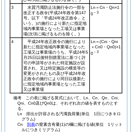
3
水質汚濁防止法施行令の一部を
Ln＝Cn・Qn×1
改正する政令
(平成24年政令第147
－3
0
号。以下「平成24年改正政令」と
いう。)
の施行により新たに指定地
域内事業場となった工場又は事業
場
(次項に掲げるものを除く。)
4
平成24年改正政令の施行により
Ln＝
(Cni・Qni
新たに指定地域内事業場となった
＋Cn0・Qn0)
×1
工場又は事業場のうち、平成24年5
－3
0
月25日以後特別措置法に基づく許
可の申請等がされた特定施設が設
置され、又は特定施設の構造等の
変更がされたもの及び平成24年改
正政令の施行により同日以後新た
に指定地域内事業場となった工場
又は事業場
備考 この表に掲げる算式において、Ln、Cn、Qn、Cni、
Qni、Cn0及びQn0は、それぞれ次の値を表すものとす
る。
Ln 排出が許容される汚濁負荷量
(単位 1日につきキロ
グラム)
Cn
別表
の窒素含有量
(1)
の欄に掲げる値
(単位 1リット
ルにつきミリグラム)