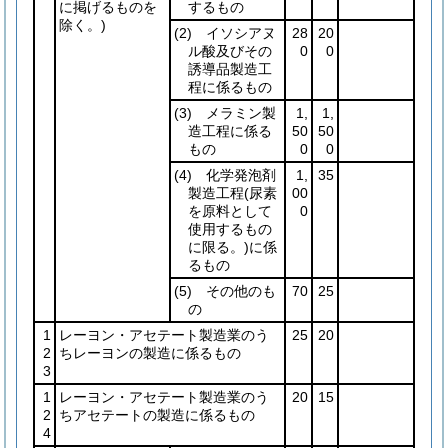
に掲げるものを
するもの
除く。)
(2)
イソシアヌ
28
20
ル酸及びその
0
0
誘導品製造工
程に係るもの
(3)
メラミン製
1,
1,
造工程に係る
50
50
もの
0
0
(4)
化学発泡剤
1,
35
製造工程
(尿素
00
を原料として
0
使用するもの
に限る。)
に係
るもの
(5)
その他のも
70
25
の
1
レーヨン・アセテート製造業のう
25
20
2
ちレーヨンの製造に係るもの
3
1
レーヨン・アセテート製造業のう
20
15
2
ちアセテートの製造に係るもの
4