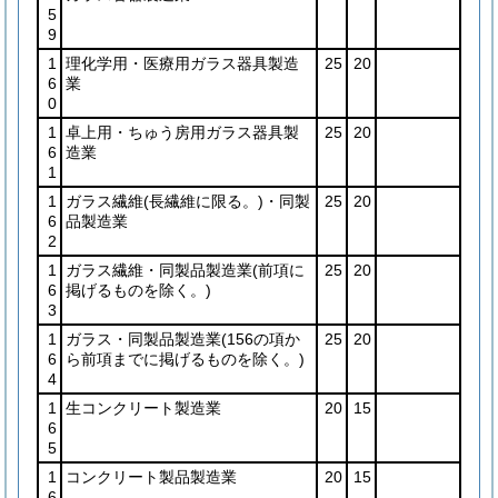
5
9
1
理化学用・医療用ガラス器具製造
25
20
6
業
0
1
卓上用・ちゅう房用ガラス器具製
25
20
6
造業
1
1
ガラス繊維
(長繊維に限る。)
・同製
25
20
6
品製造業
2
1
ガラス繊維・同製品製造業
(前項に
25
20
6
掲げるものを除く。)
3
1
ガラス・同製品製造業
(156の項か
25
20
6
ら前項までに掲げるものを除く。)
4
1
生コンクリート製造業
20
15
6
5
1
コンクリート製品製造業
20
15
6