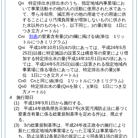
Qn 特定排出水
(排出水のうち、指定地域内事業場にお
いて事業活動その他の人の活動に使用された水であっ
て、専ら冷却用、減圧用その他の用途でその用途に供
することにより汚濁負荷量が増加しないものに供され
た水以外のものをいう。以下同じ。)
の量
(単位 1日に
つき立方メートル)
Cni
別表
の窒素含有量
(2)
の欄に掲げる値
(単位 1リッ
トルにつきミリグラム)
Qni 平成14年10月1日
(4の項にあっては、平成24年5月
25日)
以後に特定施設の設置又は構造等の変更により増
加する特定排出水の量
(平成14年10月1日
(4の項にあっ
ては、平成24年5月25日)
以後に設置される指定地域内
事業場に係る場合にあっては、特定排出水の量)
(単
位 1日につき立方メートル)
Cn0 Cnと同じ値
(単位 1リットルにつきミリグラム)
Qn0 特定排出水の量
(Qniを除く。)
(単位 1日につき立
方メートル)
4 施行期日
(1)
平成19年9月1日から施行する。
(2)
平成14年徳島県告示第617号
(水質汚濁防止法に基づく
窒素含有量に係る総量規制基準を定める件)
は、廃止す
る。
(3)
3の総量規制基準は、平成24年改正政令の施行により
新たに指定地域内事業場となった工場又は事業場のう
ち、防止法第12条第2項の規定により同条第1項の規定の