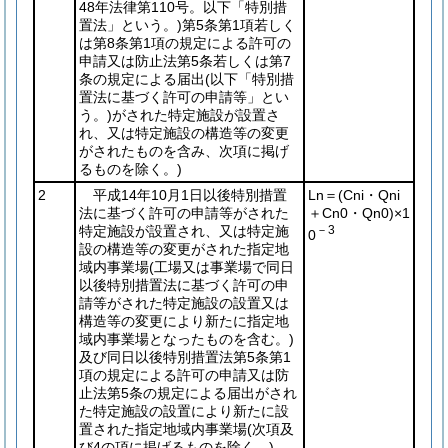
48年法律第110号。以下「特別措
置法」という。)
第5条第1項若しく
は第8条第1項の規定による許可の
申請又は防止法第5条若しくは第7
条の規定による届出
(以下「特別措
置法に基づく許可の申請等」とい
う。)
がされた特定施設が設置さ
れ、又は特定施設の構造等の変更
がされたものを含み、次項に掲げ
るものを除く。)
2
平成14年10月1日以後特別措置
Ln＝
(Cni・Qni
法に基づく許可の申請等がされた
＋Cn0・Qn0)
×1
特定施設が設置され、又は特定施
－3
0
設の構造等の変更がされた指定地
域内事業場
(工場又は事業場で同日
以後特別措置法に基づく許可の申
請等がされた特定施設の設置又は
構造等の変更により新たに指定地
域内事業場となったものを含む。)
及び同日以後特別措置法第5条第1
項の規定による許可の申請又は防
止法第5条の規定による届出がされ
た特定施設の設置により新たに設
置された指定地域内事業場
(次項及
び4の項に掲げるものを除く。)