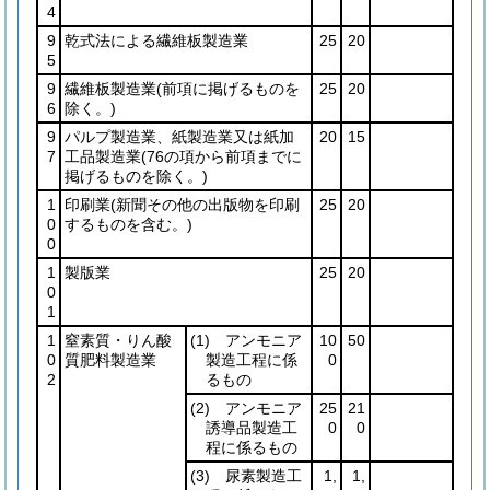
4
9
乾式法による繊維板製造業
25
20
5
9
繊維板製造業
(前項に掲げるものを
25
20
6
除く。)
9
パルプ製造業、紙製造業又は紙加
20
15
7
工品製造業
(76の項から前項までに
掲げるものを除く。)
1
印刷業
(新聞その他の出版物を印刷
25
20
0
するものを含む。)
0
1
製版業
25
20
0
1
1
窒素質・りん酸
(1)
アンモニア
10
50
0
質肥料製造業
製造工程に係
0
2
るもの
(2)
アンモニア
25
21
誘導品製造工
0
0
程に係るもの
(3)
尿素製造工
1,
1,