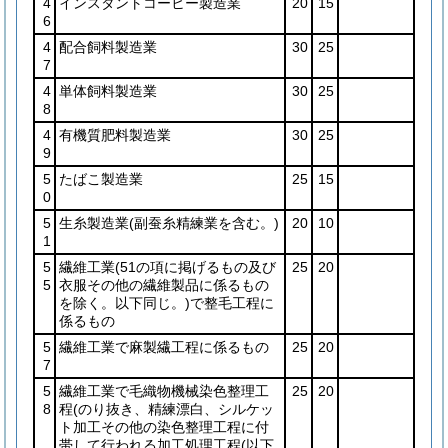
4
インスタントコーヒー製造業
20
15
6
4
配合飼料製造業
30
25
7
4
単体飼料製造業
30
25
8
4
有機質肥料製造業
30
25
9
5
たばこ製造業
25
15
0
5
生糸製造業
(副蚕糸精練業を含む。)
20
10
1
5
繊維工業
(51の項に掲げるもの及び
25
20
5
衣服その他の繊維製品に係るもの
を除く。以下同じ。)
で整毛工程に
係るもの
5
繊維工業で麻製繊工程に係るもの
25
20
7
5
繊維工業で毛織物機械染色整理工
25
20
8
程
(のり抜き、精練漂白、シルケッ
ト加工その他の染色整理工程に付
帯して行われる加工処理工程
(以下