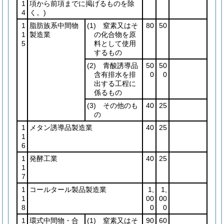
1
項から前項までに掲げるものを除
4
く。)
1
脂肪族系中間物
(1)
窒素又はそ
80
50
1
製造業
の化合物を原
5
料として使用
するもの
(2)
青酸誘導品
50
50
含有排水を排
0
0
出する工程に
係るもの
(3)
その他のも
40
25
の
1
メタン誘導品製造業
40
25
1
6
1
発酵工業
40
25
1
7
1
コールタール製品製造業
1,
1,
1
00
00
8
0
0
1
環式中間物・合
(1)
窒素又はそ
90
60