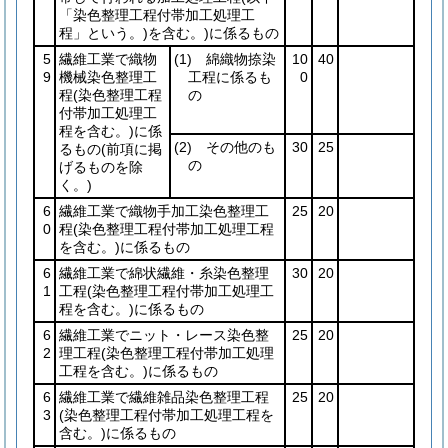
「染色整理工程付帯加工処理工
程」という。)
を含む。)
に係るもの
5
繊維工業で織物
(1)
綿織物捺染
10
40
9
機械染色整理工
工程に係るも
0
程
(染色整理工程
の
付帯加工処理工
程を含む。)
に係
(2)
その他のも
30
25
るもの
(前項に掲
の
げるものを除
く。)
6
繊維工業で織物手加工染色整理工
25
20
0
程
(染色整理工程付帯加工処理工程
を含む。)
に係るもの
6
繊維工業で綿状繊維・糸染色整理
30
20
1
工程
(染色整理工程付帯加工処理工
程を含む。)
に係るもの
6
繊維工業でニット・レース染色整
25
20
2
理工程
(染色整理工程付帯加工処理
工程を含む。)
に係るもの
6
繊維工業で繊維雑品染色整理工程
25
20
3
(染色整理工程付帯加工処理工程を
含む。)
に係るもの