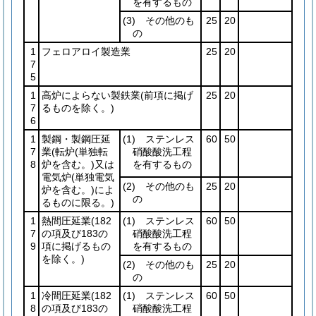
を有するもの
(3)
その他のも
25
20
の
1
フェロアロイ製造業
25
20
7
5
1
高炉によらない製鉄業
(前項に掲げ
25
20
7
るものを除く。)
6
1
製鋼・製鋼圧延
(1)
ステンレス
60
50
7
業
(転炉
(単独転
硝酸酸洗工程
8
炉を含む。)
又は
を有するもの
電気炉
(単独電気
(2)
その他のも
25
20
炉を含む。)
によ
の
るものに限る。)
1
熱間圧延業
(182
(1)
ステンレス
60
50
7
の項及び183の
硝酸酸洗工程
9
項に掲げるもの
を有するもの
を除く。)
(2)
その他のも
25
20
の
1
冷間圧延業
(182
(1)
ステンレス
60
50
8
の項及び183の
硝酸酸洗工程