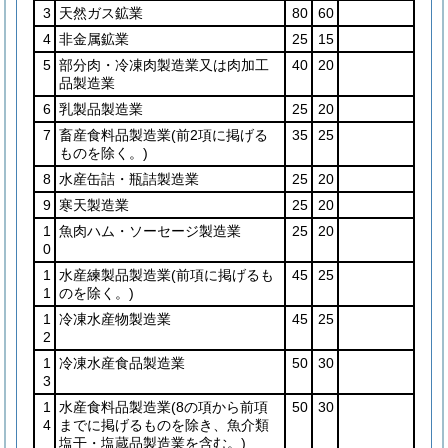
3
天然ガス鉱業
80
60
4
非金属鉱業
25
15
5
部分肉・冷凍肉製造業又は肉加工
40
20
品製造業
6
乳製品製造業
25
20
7
畜産食料品製造業
(前2項に掲げる
35
25
ものを除く。)
8
水産缶詰・瓶詰製造業
25
20
9
寒天製造業
25
20
1
魚肉ハム・ソーセージ製造業
25
20
0
1
水産練製品製造業
(前項に掲げるも
45
25
1
のを除く。)
1
冷凍水産物製造業
45
25
2
1
冷凍水産食品製造業
50
30
3
1
水産食料品製造業
(8の項から前項
50
30
4
までに掲げるものを除き、魚介類
塩干・塩蔵品製造業を含む。)