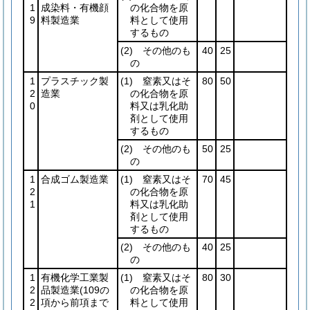
1
成染料・有機顔
の化合物を原
9
料製造業
料として使用
するもの
(2)
その他のも
40
25
の
1
プラスチック製
(1)
窒素又はそ
80
50
2
造業
の化合物を原
0
料又は乳化助
剤として使用
するもの
(2)
その他のも
50
25
の
1
合成ゴム製造業
(1)
窒素又はそ
70
45
2
の化合物を原
1
料又は乳化助
剤として使用
するもの
(2)
その他のも
40
25
の
1
有機化学工業製
(1)
窒素又はそ
80
30
2
品製造業
(109の
の化合物を原
2
項から前項まで
料として使用