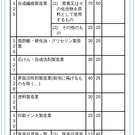
1
合成繊維製造業
(1)
窒素又はそ
70
50
2
の化合物を原
5
料として使用
するもの
(2)
その他のも
25
20
の
1
脂肪酸・硬化油・グリセリン製造
30
20
2
業
6
1
石けん・合成洗剤製造業
30
20
2
7
1
界面活性剤製造業
(前項に掲げるも
40
25
2
のを除く。)
8
1
塗料製造業
30
20
2
9
1
印刷インキ製造業
25
20
3
0
1
医薬品原薬・製
(1)
医薬品原薬
13
40