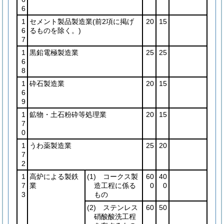
6
1
セメント製品製造業
(前2項に掲げ
20
15
6
るものを除く。)
7
1
黒鉛電極製造業
25
25
6
8
1
砕石製造業
20
15
6
9
1
鉱物・土石粉砕等処理業
20
15
7
0
1
うわ薬製造業
25
20
7
2
1
高炉による製鉄
(1)
コークス製
60
40
7
業
造工程に係る
0
0
3
もの
(2)
ステンレス
60
50
硝酸酸洗工程