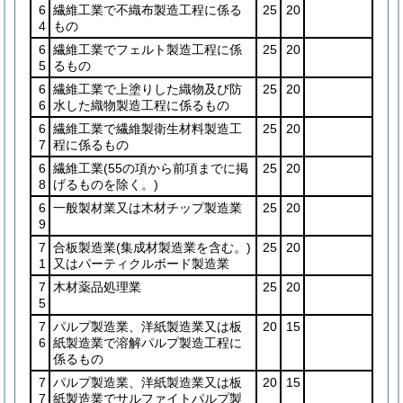
6
繊維工業で不織布製造工程に係る
25
20
4
もの
6
繊維工業でフェルト製造工程に係
25
20
5
るもの
6
繊維工業で上塗りした織物及び防
25
20
6
水した織物製造工程に係るもの
6
繊維工業で繊維製衛生材料製造工
25
20
7
程に係るもの
6
繊維工業
(55の項から前項までに掲
25
20
8
げるものを除く。)
6
一般製材業又は木材チップ製造業
25
20
9
7
合板製造業
(集成材製造業を含む。)
25
20
1
又はパーティクルボード製造業
7
木材薬品処理業
25
20
5
7
パルプ製造業、洋紙製造業又は板
20
15
6
紙製造業で溶解パルプ製造工程に
係るもの
7
パルプ製造業、洋紙製造業又は板
20
15
7
紙製造業でサルファイトパルプ製