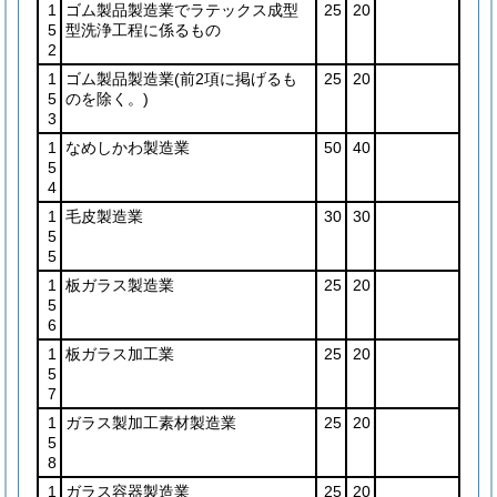
1
ゴム製品製造業でラテックス成型
25
20
5
型洗浄工程に係るもの
2
1
ゴム製品製造業
(前2項に掲げるも
25
20
5
のを除く。)
3
1
なめしかわ製造業
50
40
5
4
1
毛皮製造業
30
30
5
5
1
板ガラス製造業
25
20
5
6
1
板ガラス加工業
25
20
5
7
1
ガラス製加工素材製造業
25
20
5
8
1
ガラス容器製造業
25
20