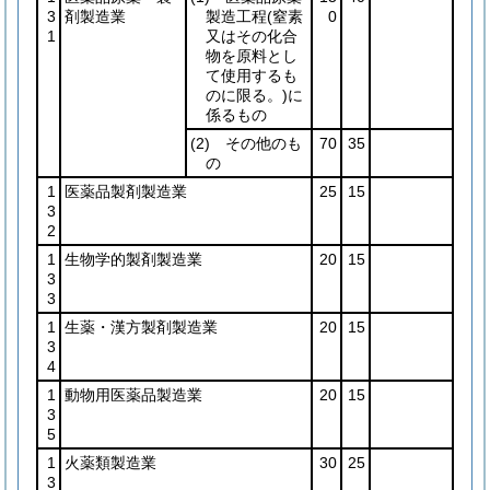
3
剤製造業
製造工程
(窒素
0
1
又はその化合
物を原料とし
て使用するも
のに限る。)
に
係るもの
(2)
その他のも
70
35
の
1
医薬品製剤製造業
25
15
3
2
1
生物学的製剤製造業
20
15
3
3
1
生薬・漢方製剤製造業
20
15
3
4
1
動物用医薬品製造業
20
15
3
5
1
火薬類製造業
30
25
3