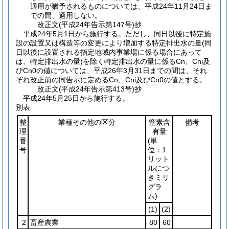
適用が猶予されるものについては、平成24年11月24日ま
での間、適用しない。
改正文
(平成24年
告示第147号)
抄
平成24年5月1日から施行する。ただし、同日以後に特定施
設の設置又は構造等の変更により増加する特定排出水の量
(同
日以後に設置される指定地域内事業場に係る場合にあって
は、特定排出水の量)
を除く特定排出水の量に係るCn、Cni及
びCn0の値については、平成26年3月31日までの間は、それ
ぞれ改正前の同告示に定めるCn、Cni及びCn0の値とする。
改正文
(平成24年
告示第413号)
抄
平成24年5月25日から施行する。
別表
整
業種その他の区分
窒素含
備考
理
有量
番
(単
号
位：1
リット
ルにつ
きミリ
グラ
ム)
(1)
(2)
2
畜産農業
80
60