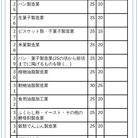
2
パン製造業
25
20
5
2
生菓子製造業
25
20
6
2
ビスケット類・干菓子製造業
25
15
7
2
米菓製造業
25
20
8
2
パン・菓子製造業
(25の項から前項
25
20
9
までに掲げるものを除く。)
3
植物油脂製造業
25
20
0
3
動物油脂製造業
30
25
1
3
食用油脂加工業
25
20
2
3
ふくらし粉・イースト・その他の
25
20
3
酵母剤製造業
3
穀類でんぷん製造業
25
20
4