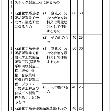
1
スチック製造工程に係るもの
1
1
石油化学系基礎
(1)
窒素又はそ
80
50
1
製品製造業で合
の化合物を原
2
成ゴム製造工程
料又は乳化助
に係るもの
剤として使用
するもの
(2)
その他のも
40
25
の
1
石油化学系基礎
(1)
窒素又はそ
50
30
1
製品製造業で有
の化合物を原
3
機化学工業製品
料として使用
製造工程
(脂肪族
するもの
系中間物製造工
程、環式中間
物・合成染料・
有機顔料製造工
程、プラスチッ
(2)
その他のも
40
25
ク製造工程及び
の
合成ゴム製造工
程を除く。)
に係
るもの
1
石油化学系基礎製品製造業
(109の
40
25