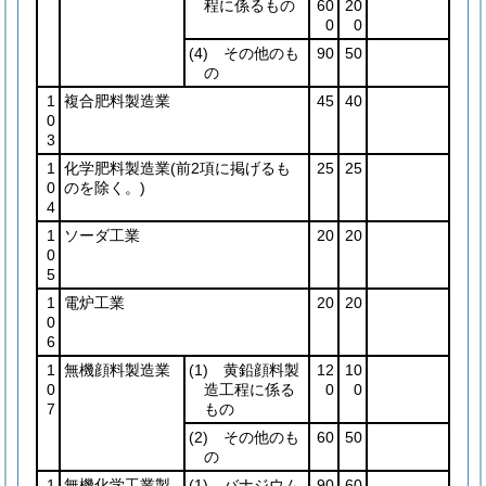
程に係るもの
60
20
0
0
(4)
その他のも
90
50
の
1
複合肥料製造業
45
40
0
3
1
化学肥料製造業
(前2項に掲げるも
25
25
0
のを除く。)
4
1
ソーダ工業
20
20
0
5
1
電炉工業
20
20
0
6
1
無機顔料製造業
(1)
黄鉛顔料製
12
10
0
造工程に係る
0
0
7
もの
(2)
その他のも
60
50
の
1
無機化学工業製
(1)
バナジウム
90
60