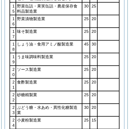
1
野菜缶詰・果実缶詰・農産保存食
30
25
5
料品製造業
1
野菜漬物製造業
25
20
6
1
味そ製造業
25
20
7
1
しょう油・食用アミノ酸製造業
45
30
8
1
うま味調味料製造業
25
20
9
2
ソース製造業
25
20
0
2
食酢製造業
25
20
1
2
砂糖精製業
25
20
2
2
ぶどう糖・水あめ・異性化糖製造
30
20
3
業
2
小麦粉製造業
25
15
4