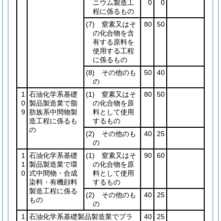
ニウム製造工
0
0
程に係るもの
(7)
窒素又はそ
80
50
の化合物を含
有する原料を
使用する工程
に係るもの
(8)
その他のも
50
40
の
1
石油化学系基礎
(1)
窒素又はそ
80
50
0
製品製造業で脂
の化合物を原
9
肪族系中間物製
料として使用
造工程に係るも
するもの
の
(2)
その他のも
40
25
の
1
石油化学系基礎
(1)
窒素又はそ
90
60
1
製品製造業で環
の化合物を原
0
式中間物・合成
料として使用
染料・有機顔料
するもの
製造工程に係る
(2)
その他のも
40
25
もの
の
1
石油化学系基礎製品製造業でプラ
40
25