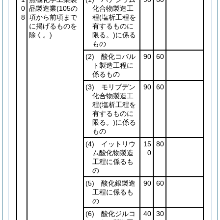
0
品製造業
(105の
化合物製造工
8
項から前項まで
程
(塩析工程を
に掲げるものを
有するものに
除く。)
限る。)
に係る
もの
(2)
酸化コバル
90
60
ト製造工程に
係るもの
(3)
モリブデン
90
60
化合物製造工
程
(塩析工程を
有するものに
限る。)
に係る
もの
(4)
イットリウ
15
80
ム酸化物製造
0
工程に係るも
の
(5)
酸化銀製造
90
60
工程に係るも
の
(6)
酸化ジルコ
40
30