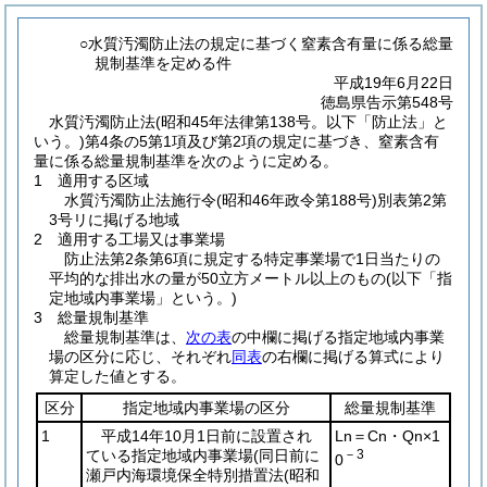
○水質汚濁防止法の規定に基づく窒素含有量に係る総量
規制基準を定める件
平成19年6月22日
徳島県告示第548号
水質汚濁防止法
(昭和45年法律第138号。以下「防止法」と
いう。)
第4条の5第1項及び第2項の規定に基づき、窒素含有
量に係る総量規制基準を次のように定める。
1 適用する区域
水質汚濁防止法施行令
(昭和46年政令第188号)
別表第2第
3号リに掲げる地域
2 適用する工場又は事業場
防止法第2条第6項に規定する特定事業場で1日当たりの
平均的な排出水の量が50立方メートル以上のもの
(以下「指
定地域内事業場」という。)
3 総量規制基準
総量規制基準は、
次の表
の中欄に掲げる指定地域内事業
場の区分に応じ、それぞれ
同表
の右欄に掲げる算式により
算定した値とする。
区分
指定地域内事業場の区分
総量規制基準
1
平成14年10月1日前に設置され
Ln＝Cn・Qn×1
ている指定地域内事業場
(同日前に
－3
0
瀬戸内海環境保全特別措置法
(昭和