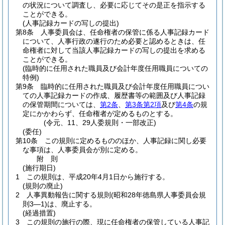
の状況について調査し、必要に応じてその是正を指示する
ことができる。
(人事記録カードの写しの提出)
第8条
人事委員会は、任命権者の保管に係る人事記録カード
について、人事行政の遂行のため必要と認めるときは、任
命権者に対して当該人事記録カードの写しの提出を求める
ことができる。
(臨時的に任用された職員及び会計年度任用職員についての
特例)
第9条
臨時的に任用された職員及び会計年度任用職員につい
ての人事記録カードの作成、履歴書等の範囲及び人事記録
の保管期間については、
第2条
、
第3条第2項
及び
第4条
の規
定にかかわらず、任命権者が定めるものとする。
(令元、11、29人委規則・一部改正)
(委任)
第10条
この規則に定めるもののほか、人事記録に関し必要
な事項は、人事委員会が別に定める。
附
則
(施行期日)
1
この規則は、平成20年4月1日から施行する。
(規則の廃止)
2
人事異動報告に関する規則
(昭和28年徳島県人事委員会規
則3―1)
は、廃止する。
(経過措置)
3
この規則の施行の際、現に任命権者の保管している人事記