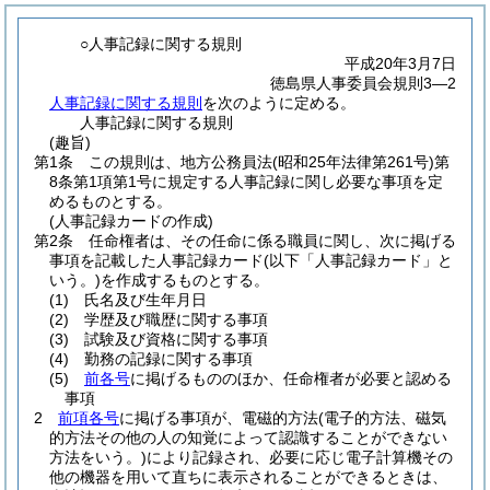
○人事記録に関する規則
平成20年3月7日
徳島県人事委員会規則3―2
人事記録に関する規則
を次のように定める。
人事記録に関する規則
(趣旨)
第1条
この規則は、地方公務員法
(昭和25年法律第261号)
第
8条第1項第1号に規定する人事記録に関し必要な事項を定
めるものとする。
(人事記録カードの作成)
第2条
任命権者は、その任命に係る職員に関し、次に掲げる
事項を記載した人事記録カード
(以下「人事記録カード」と
いう。)
を作成するものとする。
(1)
氏名及び生年月日
(2)
学歴及び職歴に関する事項
(3)
試験及び資格に関する事項
(4)
勤務の記録に関する事項
(5)
前各号
に掲げるもののほか、任命権者が必要と認める
事項
2
前項各号
に掲げる事項が、電磁的方法
(電子的方法、磁気
的方法その他の人の知覚によって認識することができない
方法をいう。)
により記録され、必要に応じ電子計算機その
他の機器を用いて直ちに表示されることができるときは、