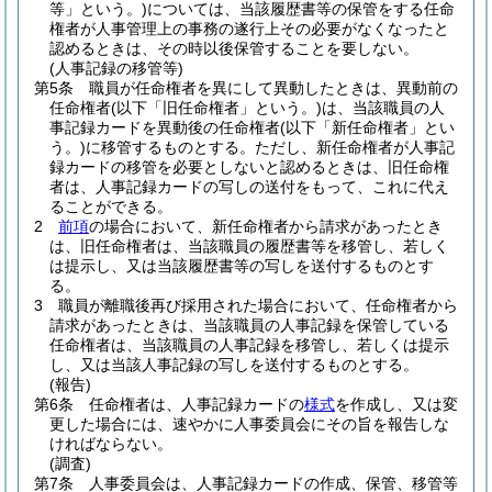
等」という。)
については、当該履歴書等の保管をする任命
権者が人事管理上の事務の遂行上その必要がなくなったと
認めるときは、その時以後保管することを要しない。
(人事記録の移管等)
第5条
職員が任命権者を異にして異動したときは、異動前の
任命権者
(以下「旧任命権者」という。)
は、当該職員の人
事記録カードを異動後の任命権者
(以下「新任命権者」とい
う。)
に移管するものとする。
ただし、新任命権者が人事記
録カードの移管を必要としないと認めるときは、旧任命権
者は、人事記録カードの写しの送付をもって、これに代え
ることができる。
2
前項
の場合において、新任命権者から請求があったとき
は、旧任命権者は、当該職員の履歴書等を移管し、若しく
は提示し、又は当該履歴書等の写しを送付するものとす
る。
3
職員が離職後再び採用された場合において、任命権者から
請求があったときは、当該職員の人事記録を保管している
任命権者は、当該職員の人事記録を移管し、若しくは提示
し、又は当該人事記録の写しを送付するものとする。
(報告)
第6条
任命権者は、人事記録カードの
様式
を作成し、又は変
更した場合には、速やかに人事委員会にその旨を報告しな
ければならない。
(調査)
第7条
人事委員会は、人事記録カードの作成、保管、移管等