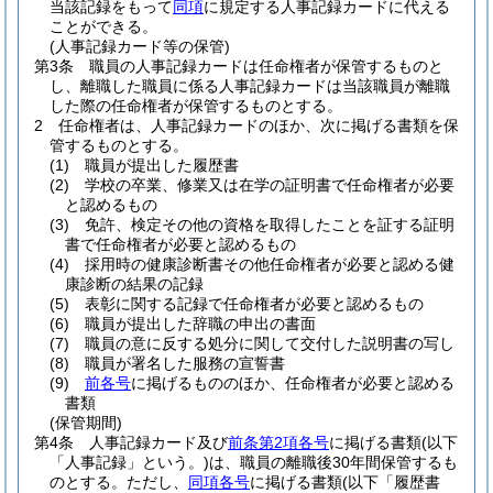
当該記録をもって
同項
に規定する人事記録カードに代える
ことができる。
(人事記録カード等の保管)
第3条
職員の人事記録カードは任命権者が保管するものと
し、離職した職員に係る人事記録カードは当該職員が離職
した際の任命権者が保管するものとする。
2
任命権者は、人事記録カードのほか、次に掲げる書類を保
管するものとする。
(1)
職員が提出した履歴書
(2)
学校の卒業、修業又は在学の証明書で任命権者が必要
と認めるもの
(3)
免許、検定その他の資格を取得したことを証する証明
書で任命権者が必要と認めるもの
(4)
採用時の健康診断書その他任命権者が必要と認める健
康診断の結果の記録
(5)
表彰に関する記録で任命権者が必要と認めるもの
(6)
職員が提出した辞職の申出の書面
(7)
職員の意に反する処分に関して交付した説明書の写し
(8)
職員が署名した服務の宣誓書
(9)
前各号
に掲げるもののほか、任命権者が必要と認める
書類
(保管期間)
第4条
人事記録カード及び
前条第2項各号
に掲げる書類
(以下
「人事記録」という。)
は、職員の離職後30年間保管するも
のとする。
ただし、
同項各号
に掲げる書類
(以下「履歴書