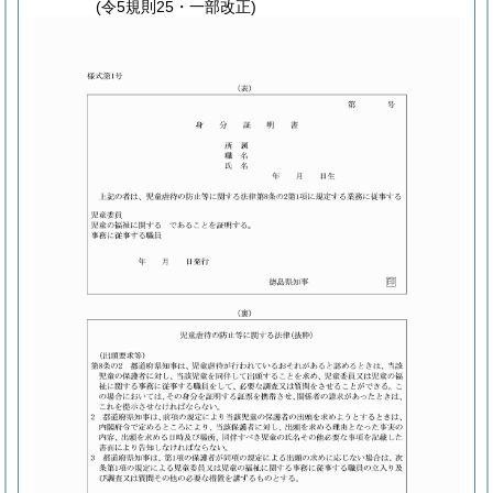
(令5規則25・一部改正)