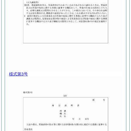
様式第3号