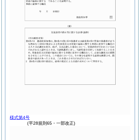
様式第4号
(平28規則65・一部改正)