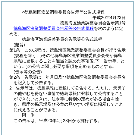
○徳島海区漁業調整委員会告示等公告式規程
平成20年4月23日
徳島海区漁業調整委員会告示第1号
徳島海区漁業調整委員会告示等公告式規程
を次のように定
める。
徳島海区漁業調整委員会告示等公告式規程
(趣旨)
第1条
この規程は、徳島海区漁業調整委員会会長が行う告示
(規程を除く。)
その他徳島海区漁業調整委員会会長が徳島
県報に登載することを適当と認めた事項
(以下「告示等」と
いう。)
の公告に関し必要な事項を定めるものとする。
(告示等の公告)
第2条
告示等は、年月日及び徳島海区漁業調整委員会会長名
を記入して公告する。
2
告示等は、徳島県報に登載して公告する。
ただし、天災そ
の他やむを得ない事情で徳島県報に登載して公告すること
ができないときは、法令等に特別の定めがある場合を除
き、県庁の掲示場及び公衆の見やすい場所に掲示してこれ
に代えることができる。
附
則
この告示は、平成20年4月23日から施行する。