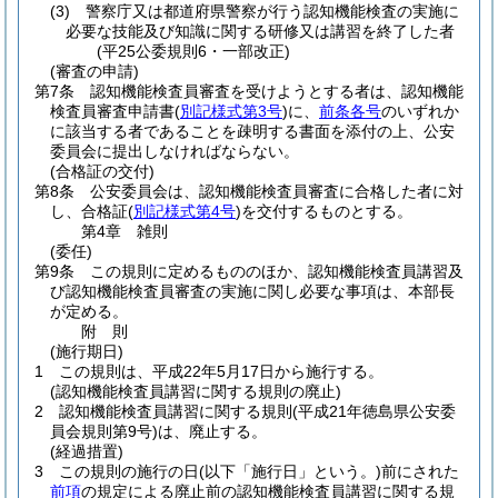
(3)
警察庁又は都道府県警察が行う認知機能検査の実施に
必要な技能及び知識に関する研修又は講習を終了した者
(平25公委規則6・一部改正)
(審査の申請)
第7条
認知機能検査員審査を受けようとする者は、認知機能
検査員審査申請書
(
別記様式第3号
)
に、
前条各号
のいずれか
に該当する者であることを疎明する書面を添付の上、公安
委員会に提出しなければならない。
(合格証の交付)
第8条
公安委員会は、認知機能検査員審査に合格した者に対
し、合格証
(
別記様式第4号
)
を交付するものとする。
第4章
雑則
(委任)
第9条
この規則に定めるもののほか、認知機能検査員講習及
び認知機能検査員審査の実施に関し必要な事項は、本部長
が定める。
附
則
(施行期日)
1
この規則は、平成22年5月17日から施行する。
(認知機能検査員講習に関する規則の廃止)
2
認知機能検査員講習に関する規則
(平成21年徳島県公安委
員会規則第9号)
は、廃止する。
(経過措置)
3
この規則の施行の日
(以下「施行日」という。)
前にされた
前項
の規定による廃止前の認知機能検査員講習に関する規