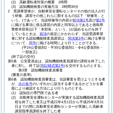
(2)
高齢運転者対策の概要 1時間
(3)
認知機能検査の実施方法 2時間30分
2
受講希望者が、自動車安全運転センターその他の法人が行
う研修、講習その他これらに類するもの
(以下「研修等」と
いう。)
であって、当該研修等の内容が
前項第1号
及び
第2号
に掲げる事項に係る講習の内容と同等以上であると徳島県
警察本部長
(以下「本部長」という。)
が認めるものを終了
しているときは、
前項
の規定にかかわらず、当該受講希望
者に対する認知機能検査員講習は、
同項第3号
に掲げる事項
について、
同号
に掲げる時間により行うことができる。
(平24公委規則2・平30公委規則1・令4公委規則6・
一部改正)
(終了証の交付)
第5条
公安委員会は、認知機能検査員講習の課程を終了した
者に対し、終了証
(
別記様式第2号
)
を交付するものとする。
第3章
認知機能検査員審査
(審査の基準)
第6条
認知機能検査員審査は、当該審査を受けようとする者
が、
次の各号
のいずれかに該当する者であるかどうかを書
面により確認する方法により行うものとする。
(1)
認知症の専門医である者
(2)
自動車安全運転センターが実施する認知機能検査員課
程を終了した者又は平成22年4月1日から平成25年3月31
日までの間に自動車安全運転センターが実施した高齢者
講習指導員課程を終了した者