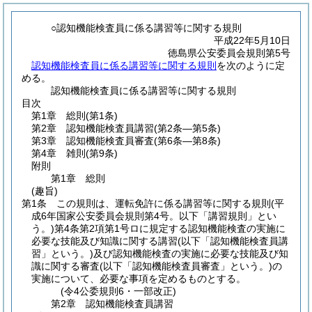
○認知機能検査員に係る講習等に関する規則
平成22年5月10日
徳島県公安委員会規則第5号
認知機能検査員に係る講習等に関する規則
を次のように定
める。
認知機能検査員に係る講習等に関する規則
目次
第1章
総則
(第1条)
第2章
認知機能検査員講習
(第2条―第5条)
第3章
認知機能検査員審査
(第6条―第8条)
第4章
雑則
(第9条)
附則
第1章
総則
(趣旨)
第1条
この規則は、運転免許に係る講習等に関する規則
(平
成6年国家公安委員会規則第4号。以下「講習規則」とい
う。)
第4条第2項第1号ロに規定する認知機能検査の実施に
必要な技能及び知識に関する講習
(以下「認知機能検査員講
習」という。)
及び認知機能検査の実施に必要な技能及び知
識に関する審査
(以下「認知機能検査員審査」という。)
の
実施について、必要な事項を定めるものとする。
(令4公委規則6・一部改正)
第2章
認知機能検査員講習