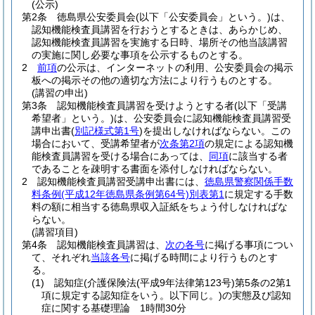
(公示)
第2条
徳島県公安委員会
(以下「公安委員会」という。)
は、
認知機能検査員講習を行おうとするときは、あらかじめ、
認知機能検査員講習を実施する日時、場所その他当該講習
の実施に関し必要な事項を公示するものとする。
2
前項
の公示は、インターネットの利用、公安委員会の掲示
板への掲示その他の適切な方法により行うものとする。
(講習の申出)
第3条
認知機能検査員講習を受けようとする者
(以下「受講
希望者」という。)
は、公安委員会に認知機能検査員講習受
講申出書
(
別記様式第1号
)
を提出しなければならない。
この
場合において、受講希望者が
次条第2項
の規定による認知機
能検査員講習を受ける場合にあっては、
同項
に該当する者
であることを疎明する書面を添付しなければならない。
2
認知機能検査員講習受講申出書には、
徳島県警察関係手数
料条例
(平成12年徳島県条例第64号)
別表第1
に規定する手数
料の額に相当する徳島県収入証紙をちょう付しなければな
らない。
(講習項目)
第4条
認知機能検査員講習は、
次の各号
に掲げる事項につい
て、それぞれ
当該各号
に掲げる時間により行うものとす
る。
(1)
認知症
(介護保険法
(平成9年法律第123号)
第5条の2第1
項に規定する認知症をいう。以下同じ。)
の実態及び認知
症に関する基礎理論 1時間30分