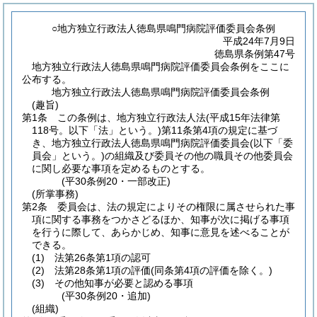
○地方独立行政法人徳島県鳴門病院評価委員会条例
平成24年7月9日
徳島県条例第47号
地方独立行政法人徳島県鳴門病院評価委員会条例をここに
公布する。
地方独立行政法人徳島県鳴門病院評価委員会条例
(趣旨)
第1条
この条例は、地方独立行政法人法
(平成15年法律第
118号。以下「法」という。)
第11条第4項の規定に基づ
き、地方独立行政法人徳島県鳴門病院評価委員会
(以下「委
員会」という。)
の組織及び委員その他の職員その他委員会
に関し必要な事項を定めるものとする。
(平30条例20・一部改正)
(所掌事務)
第2条
委員会は、法の規定によりその権限に属させられた事
項に関する事務をつかさどるほか、知事が次に掲げる事項
を行うに際して、あらかじめ、知事に意見を述べることが
できる。
(1)
法第26条第1項の認可
(2)
法第28条第1項の評価
(同条第4項の評価を除く。)
(3)
その他知事が必要と認める事項
(平30条例20・追加)
(組織)