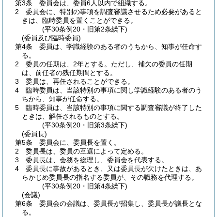
第3条
委員会は、委員6人以内で組織する。
2
委員会に、特別の事項を調査審議させるため必要があると
きは、臨時委員を置くことができる。
(平30条例20・旧第2条繰下)
(委員及び臨時委員)
第4条
委員は、学識経験のある者のうちから、知事が任命す
る。
2
委員の任期は、2年とする。
ただし、補欠の委員の任期
は、前任者の残任期間とする。
3
委員は、再任されることができる。
4
臨時委員は、当該特別の事項に関し学識経験のある者のう
ちから、知事が任命する。
5
臨時委員は、当該特別の事項に関する調査審議が終了した
ときは、解任されるものとする。
(平30条例20・旧第3条繰下)
(委員長)
第5条
委員会に、委員長を置く。
2
委員長は、委員の互選によって定める。
3
委員長は、会務を総理し、委員会を代表する。
4
委員長に事故があるとき、又は委員長が欠けたときは、あ
らかじめ委員長の指名する委員が、その職務を代理する。
(平30条例20・旧第4条繰下)
(会議)
第6条
委員会の会議は、委員長が招集し、委員長が議長とな
る。