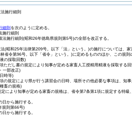
殖法施行細則
行細則
を次のように定める。
法施行細則
法施行細則(昭和26年徳島県規則第5号)の全部を改正する。
殖法
(昭和25年法律第209号。以下「法」という。)
の施行については、家
農林省令第96号。以下「省令」という。)
に定めるもののほか、この規則
液の採取回数)
1項ただし書の規定により知事が定める家畜人工授精用精液を採取する回
6・一部改正)
日時等)
2項の規定により県が行う講習会の日時、場所その他必要な事項は、知
種畜の規格)
規定により知事が定める家畜の規格は、省令第7条第1項に規定する特級
の日から施行する。
年
規則第66号)
の日から施行する。