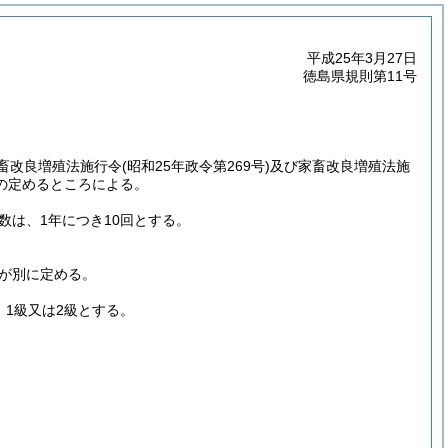
平成25年3月27日
徳島県規則第11号
畜改良増殖法施行令
(昭和25年政令第269号)
及び家畜改良増殖法施
の定めるところによる。
数は、1年につき10回とする。
事が別に定める。
、1級又は2級とする。