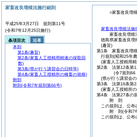
家畜改良増殖法施行細則
○家畜改良増
平成25年3月27日 規則第11号
家畜改良増殖法施
(令和7年12月25日施行)
家畜改良増殖
徳島県家畜改良増殖
条項目次
沿革
(趣旨)
本則
第1条
家畜改良増
第1条
(趣旨)
行規則
(昭和25年
第2条
(家畜人工授精用精液の採取回
(家畜人工授精用精
数)
第2条
法第12条第
第3条
(県が行う講習会の日時等)
(令7規則6
第4条
(家畜人工授精所の種畜の規格)
(県が行う講習会の
附則
第3条
法第16条第
附則
(令和7年規則第66号)
(家畜人工授精所の
第4条
法第27条の
附
則
この規則は、公布
附
則
(令和7
この規則は、公布