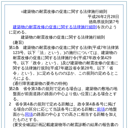
○建築物の耐震改修の促進に関する法律施行細則
平成26年2月28日
徳島県規則第7号
建築物の耐震改修の促進に関する法律施行細則
を次のよう
に定める。
建築物の耐震改修の促進に関する法律施行細則
(趣旨)
第1条
建築物の耐震改修の促進に関する法律
(平成7年法律第
123号。以下「法」という。)
の施行については、建築物の
耐震改修の促進に関する法律施行令
(平成7年政令第429
号。以下「政令」という。)
及び建築物の耐震改修の促進に
関する法律施行規則
(平成7年建設省令第28号。以下「省
令」という。)
に定めるもののほか、この規則の定めるとこ
ろによる。
(通行障害建築物の要件の特例)
第2条
省令第3条の規則で定める場合は、建築物の敷地の地
盤面が前面道路の路面の中心より低い位置にある場合とす
る。
2
省令第4条の規則で定める距離は、政令第4条各号に掲げ
る場合の区分に応じて当該各号に定める距離に
前項
の地盤
面から
同項
の路面の中心までの高さに相当する距離を加え
たものとする。
(要安全確認計画記載建築物等の耐震診断の結果の報告書の