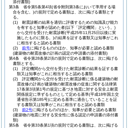
添付書類)
第3条
省令第5条第4項
(省令附則第3条において準用する場
合を含む。)
の規則で定める書類は、次に掲げる書類とす
る。
(1)
耐震診断の結果を適切に評価するための知識及び能力
を有すると知事が認めた者
(以下「評定機関」という。)
から交付を受けた耐震診断
(平成25年11月25日以後に実
施したものに限る。)
の結果を証する書類又は知事がこれ
に相当すると認める書類
(2)
前号
に掲げるもののほか、知事が必要と認める書類
(建築物の耐震改修の計画の認定の申請書の添付書類)
第4条
省令第28条第2項の規則で定める書類は、次に掲げる
書類とする。
(1)
評定機関から交付を受けた耐震診断の結果を証する書
類又は知事がこれに相当すると認める書類
(2)
評定機関から交付を受けた耐震診断に係る建築物の耐
震改修の計画が建築物の耐震改修の促進に関する法律第
17条第3項第1号の規定に基づき地震に対する安全上耐震
関係規定に準ずるものとして定める基準
(平成18年国土交
通省告示第185号)
に定める基準に適合していることを証
する書類又は知事がこれに相当すると認める書類
(3)
前2号
に掲げるもののほか、知事が必要と認める書類
(建築物の地震に対する安全性に係る認定の申請書の添付書
類)
第5条
省令第33条第1項の規則で定める書類は、次に掲げる