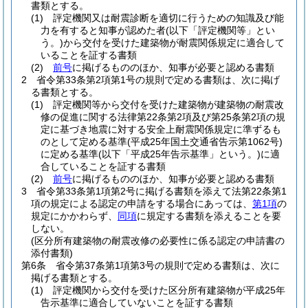
書類とする。
(1)
評定機関又は耐震診断を適切に行うための知識及び能
力を有すると知事が認めた者
(以下「評定機関等」とい
う。)
から交付を受けた建築物が耐震関係規定に適合して
いることを証する書類
(2)
前号
に掲げるもののほか、知事が必要と認める書類
2
省令第33条第2項第1号の規則で定める書類は、次に掲げ
る書類とする。
(1)
評定機関等から交付を受けた建築物が建築物の耐震改
修の促進に関する法律第22条第2項及び第25条第2項の規
定に基づき地震に対する安全上耐震関係規定に準ずるも
のとして定める基準
(平成25年国土交通省告示第1062号)
に定める基準
(以下「平成25年告示基準」という。)
に適
合していることを証する書類
(2)
前号
に掲げるもののほか、知事が必要と認める書類
3
省令第33条第1項第2号に掲げる書類を添えて法第22条第1
項の規定による認定の申請をする場合にあっては、
第1項
の
規定にかかわらず、
同項
に規定する書類を添えることを要
しない。
(区分所有建築物の耐震改修の必要性に係る認定の申請書の
添付書類)
第6条
省令第37条第1項第3号の規則で定める書類は、次に
掲げる書類とする。
(1)
評定機関から交付を受けた区分所有建築物が平成25年
告示基準に適合していないことを証する書類