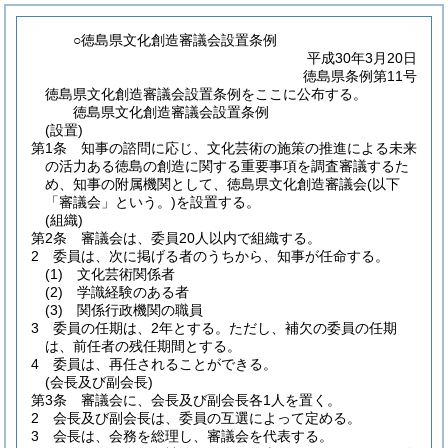
○徳島県文化創造審議会設置条例
平成30年3月20日
徳島県条例第11号
徳島県文化創造審議会設置条例をここに公布する。
徳島県文化創造審議会設置条例
(設置)
第1条
知事の諮問に応じ、文化芸術の施策の推進による未来
の活力ある徳島の創造に関する重要事項を調査審議するた
め、知事の附属機関として、徳島県文化創造審議会
(以下
「審議会」という。)
を設置する。
(組織)
第2条
審議会は、委員20人以内で組織する。
2
委員は、次に掲げる者のうちから、知事が任命する。
(1)
文化芸術関係者
(2)
学識経験のある者
(3)
関係行政機関の職員
3
委員の任期は、2年とする。
ただし、補欠の委員の任期
は、前任者の残任期間とする。
4
委員は、再任されることができる。
(会長及び副会長)
第3条
審議会に、会長及び副会長各1人を置く。
2
会長及び副会長は、委員の互選によって定める。
3
会長は、会務を総理し、審議会を代表する。