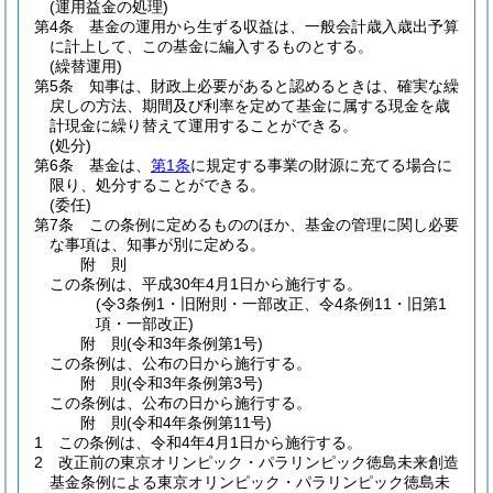
(運用益金の処理)
第4条
基金の運用から生ずる収益は、一般会計歳入歳出予算
に計上して、この基金に編入するものとする。
(繰替運用)
第5条
知事は、財政上必要があると認めるときは、確実な繰
戻しの方法、期間及び利率を定めて基金に属する現金を歳
計現金に繰り替えて運用することができる。
(処分)
第6条
基金は、
第1条
に規定する事業の財源に充てる場合に
限り、処分することができる。
(委任)
第7条
この条例に定めるもののほか、基金の管理に関し必要
な事項は、知事が別に定める。
附
則
この条例は、平成30年4月1日から施行する。
(令3条例1・旧附則・一部改正、令4条例11・旧第1
項・一部改正)
附
則
(令和3年
条例第1号)
この条例は、公布の日から施行する。
附
則
(令和3年
条例第3号)
この条例は、公布の日から施行する。
附
則
(令和4年
条例第11号)
1
この条例は、令和4年4月1日から施行する。
2
改正前の東京オリンピック・パラリンピック徳島未来創造
基金条例による東京オリンピック・パラリンピック徳島未