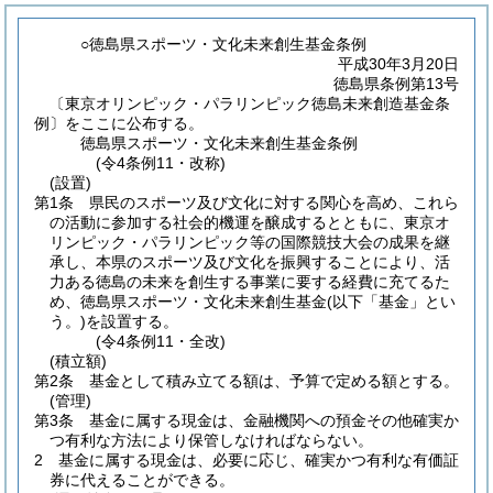
○徳島県スポーツ・文化未来創生基金条例
平成30年3月20日
徳島県条例第13号
〔東京オリンピック・パラリンピック徳島未来創造基金条
例〕をここに公布する。
徳島県スポーツ・文化未来創生基金条例
(令4条例11・改称)
(設置)
第1条
県民のスポーツ及び文化に対する関心を高め、これら
の活動に参加する社会的機運を醸成するとともに、東京オ
リンピック・パラリンピック等の国際競技大会の成果を継
承し、本県のスポーツ及び文化を振興することにより、活
力ある徳島の未来を創生する事業に要する経費に充てるた
め、徳島県スポーツ・文化未来創生基金
(以下「基金」とい
う。)
を設置する。
(令4条例11・全改)
(積立額)
第2条
基金として積み立てる額は、予算で定める額とする。
(管理)
第3条
基金に属する現金は、金融機関への預金その他確実か
つ有利な方法により保管しなければならない。
2
基金に属する現金は、必要に応じ、確実かつ有利な有価証
券に代えることができる。