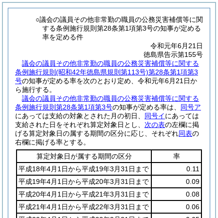
○議会の議員その他非常勤の職員の公務災害補償等に関
する条例施行規則第28条第1項第3号の知事が定める
率を定める件
令和元年6月21日
徳島県告示第155号
議会の議員その他非常勤の職員の公務災害補償等に関する
条例施行規則
(昭和42年徳島県規則第113号)
第28条第1項第3
号
の知事が定める率を次のとおり定め、令和元年6月21日か
ら施行する。
議会の議員その他非常勤の職員の公務災害補償等に関する
条例施行規則第28条第1項第3号
の知事が定める率は、
同号ア
にあっては支給の対象とされた月の初日、
同号イ
にあっては
支給された日をそれぞれ算定対象日とし、
次の表
の左欄に掲
げる算定対象日の属する期間の区分に応じ、それぞれ
同表
の
右欄に掲げる率とする。
算定対象日が属する期間の区分
率
平成18年4月1日から平成19年3月31日まで
0.11
平成19年4月1日から平成20年3月31日まで
0.09
平成20年4月1日から平成21年3月31日まで
0.08
平成21年4月1日から平成22年3月31日まで
0.06