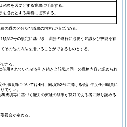
は経験を必要とする業務に従事する。
験を必要とする業務に従事する。
職員の職の区分及び職務の内容は別に定める。
第1項第2号の規定に基づき、職務の遂行に必要な知識及び技能を有
じてその他の方法を用いることができるものとする。
ができる。
に任用されていた者を引き続き当該職と同一の職務内容と認められ
年度任用職員については4回、同項第2号に掲げる会計年度任用職員に
限りでない。
勤務成績等に基づく能力の実証の結果が良好である者に限り認める
育委員会が定める。