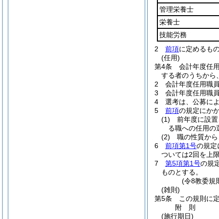
管理栄養士
栄養士
技能労務
2
前項
に定めるも
(任用)
第4条
会計年度任
する者のうちから
2
会計年度任用職
3
会計年度任用職
4
選考は、公募に
5
前項
の規定にか
(1)
前年度に設置
る職への任用の
(2)
職の性質から
6
前項第1号
の規定
ついては2回を上
7
第5項第1号
の規
ものとする。
(令8教委規
(雑則)
第5条
この規則に
附
則
(施行期日)