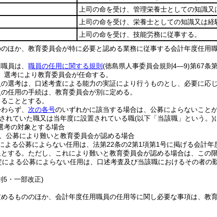
上司の命を受け、管理栄養士としての知識又
上司の命を受け、栄養士としての知識又は経
上司の命を受け、技能労務に従事する。
ののほか、教育委員会が特に必要と認める業務に従事する会計年度任用
用職員は、
職員の任用に関する規則
(徳島県人事委員会規則4―9)
第67条
、選考により教育委員会が任命する。
員の選考は、口述考査による能力の実証により行うものとし、必要に応
員の任用の手続は、教育委員会が別に定める。
よることとする。
かわらず、
次の各号
のいずれかに該当する場合は、公募によらないこと
されていた職又は当年度に設置されている職
(以下「当該職」という。)
選考の対象とする場合
、公募により難いと教育委員会が認める場合
による公募によらない任用は、法第22条の2第1項第1号に掲げる会計
限とする。
ただし、これにより難いと教育委員会が認める場合は、この
定による公募によらない任用は、口述考査及び当該職におけるその者の
則5・一部改正)
定めるもののほか、会計年度任用職員の任用等に関し必要な事項は、教