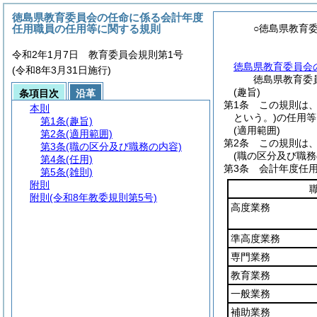
徳島県教育委員会の任命に係る会計年度
任用職員の任用等に関する規則
○徳島県教育
令和2年1月7日 教育委員会規則第1号
徳島県教育委員会
(令和8年3月31日施行)
徳島県教育委
(趣旨)
条項目次
沿革
第1条
この規則は
本則
という。)
の任用等
第1条
(趣旨)
(適用範囲)
第2条
(適用範囲)
第2条
この規則は
第3条
(職の区分及び職務の内容)
(職の区分及び職務
第4条
(任用)
第3条
会計年度任
第5条
(雑則)
附則
附則
(令和8年教委規則第5号)
高度業務
準高度業務
専門業務
教育業務
一般業務
補助業務