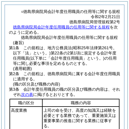
○徳島県病院局会計年度任用職員の任用等に関する規程
令和2年2月21日
徳島県病院局管理規程第2号
徳島県病院局会計年度任用職員の任用等に関する規程
を次
のように定める。
徳島県病院局会計年度任用職員の任用等に関する規程
(趣旨)
第1条
この規程は、地方公務員法
(昭和25年法律第261号。
以下「法」という。)
第22条の2第1項に規定する会計年度
任用職員
(以下単に「会計年度任用職員」という。)
の任用
等に関し必要な事項を定めるものとする。
(適用範囲)
第2条
この規程は、徳島県病院局に属する会計年度任用職員
に適用する。
(職の区分及び職務の内容)
第3条
会計年度任用職員の職の区分及び職務の内容は、それ
ぞれ
次の表
に掲げるとおりとする。
職の区分
職務の内容
高度業務
上司の命を受け、高度の知識又は経験を
必要とする業務であって、重要施策又は
重要事業の推進に関する業務に従事す
る。