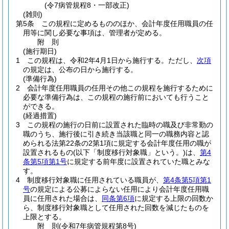
(令7病管規程8・一部改正)
(雑則)
第5条
この規程に定めるもののほか、会計年度任用職員の任
用等に関し必要な事項は、管理者が定める。
附
則
(施行期日)
1
この規程は、令和2年4月1日から施行する。
ただし、
次項
の規定は、公布の日から施行する。
(準備行為)
2
会計年度任用職員の任用その他この規程を施行するために
必要な準備行為は、この規程の施行前においても行うこと
ができる。
(経過措置)
3
この規程の施行の日前に設置された臨時の職及び非常勤の
職のうち、施行後に引き続き当該職と同一の職務内容と認
められる法第22条の2第1項に規定する会計年度任用の職が
設置されるもの
(以下「制度移行対象職」という。)
は、
第4
条第5項第1号
に規定する前年度に設置されていた職とみな
す。
4
制度移行対象職に任用されている職員が、
第4条第5項第1
号
の規定による公募によらない任用により会計年度任用職
員に任用された場合は、
同条第6項
に規定する上限の回数か
ら、制度移行対象職として任用された回数を減じたものを
上限とする。
附
則
(令和7年
病管規程第8号)