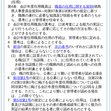
(任用)
第4条
会計年度任用職員は、
職員の任用に関する規則
(徳島
県人事委員会規則4―9)
第67条第1項第2号の規定に基づ
き、職務の遂行に必要な知識及び技能を有する者のうちか
ら、選考により管理者が任命する。
2
会計年度任用職員の選考は、口述考査による能力の実証に
より行うものとし、必要に応じてその他の方法を用いるこ
とができるものとする。
3
会計年度任用職員の任用の手続は、管理者が別に定める。
4
選考は、公募によることとする。
5
前項
の規定にかかわらず、
次の各号
のいずれかに該当する
場合は、公募によらないことができる。
(1)
前年度に設置されていた職又は当年度に設置されてい
る職
(以下「当該職」という。)
に任用されていた者を引
き続き当該職と同一の職務内容と認められる職への任用
の選考の対象とする場合
(2)
職の性質から、公募により難いと管理者が認める場合
6
前項第1号
の規定による公募によらない任用は、法第22条
の2第1項第1号に掲げる会計年度任用職員については4回、
同項第2号に掲げる会計年度任用職員については2回を上限
とする。
ただし、これにより難いと管理者が認める場合
は、この限りでない。
7
第5項第1号
の規定による公募によらない任用は、口述考
査及び当該職におけるその者の勤務成績等に基づく能力の
実証の結果が良好である者に限り認めるものとする。