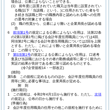
場合は、公募によらないことができる。
(1)
前年度に設置されていた職又は当年度に設置されてい
る職
(以下「当該職」という。)
に任用されていた者を引
き続き当該職と同一の職務内容と認められる職への任用
の選考の対象とする場合
(2)
職の性質から、公募により難いと企業局長が認める場
合
6
前項第1号
の規定による公募によらない任用は、法第22条
の2第1項第1号に掲げる会計年度任用職員については4回、
同項第2号に掲げる会計年度任用職員については2回を上限
とする。
ただし、これにより難いと企業局長が認める場合
は、この限りでない。
7
第5項第1号
の規定による公募によらない任用は、口述考
査及び当該職におけるその者の勤務成績等に基づく能力の
実証の結果が良好である者に限り認めるものとする。
(令7企管規程14・一部改正)
(雑則)
第5条
この規程に定めるもののほか、会計年度任用職員の任
用等に関し必要な事項は、企業局長が定める。
附
則
(施行期日)
1
この規程は、令和2年4月1日から施行する。
ただし、
次項
の規定は、公布の日から施行する。
(準備行為)
2
会計年度任用職員の任用その他この規程を施行するために