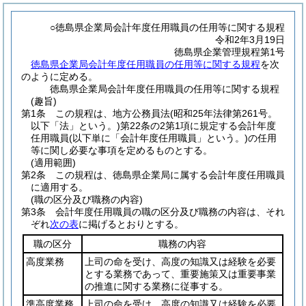
○徳島県企業局会計年度任用職員の任用等に関する規程
令和2年3月19日
徳島県企業管理規程第1号
徳島県企業局会計年度任用職員の任用等に関する規程
を次
のように定める。
徳島県企業局会計年度任用職員の任用等に関する規程
(趣旨)
第1条
この規程は、地方公務員法
(昭和25年法律第261号。
以下「法」という。)
第22条の2第1項に規定する会計年度
任用職員
(以下単に「会計年度任用職員」という。)
の任用
等に関し必要な事項を定めるものとする。
(適用範囲)
第2条
この規程は、徳島県企業局に属する会計年度任用職員
に適用する。
(職の区分及び職務の内容)
第3条
会計年度任用職員の職の区分及び職務の内容は、それ
ぞれ
次の表
に掲げるとおりとする。
職の区分
職務の内容
高度業務
上司の命を受け、高度の知識又は経験を必要
とする業務であって、重要施策又は重要事業
の推進に関する業務に従事する。
準高度業務
上司の命を受け、高度の知識又は経験を必要