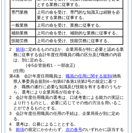
とする業務に従事する。
専門業務
上司の命を受け、専門的な知識又は経験を必
要とする業務に従事する。
一般業務
上司の命を受け、業務に従事する。
補助業務
上司の命を受け、補助的な業務に従事する。
技能労務
上司の命を受け、技能労務に従事する。
2
前項
に定めるもののほか、企業局長が特に必要と認める業
務に従事する会計年度任用職員の職の区分及び職務の内容
は、別に定める。
(令5企管規程1・一部改正)
(任用)
第4条
会計年度任用職員は、
職員の任用に関する規則
(徳島
県人事委員会規則4―9)
第67条第1項第2号の規定に基づ
き、職務の遂行に必要な知識及び技能を有する者のうちか
ら、選考により企業局長が任命する。
2
会計年度任用職員の選考は、口述考査による能力の実証に
より行うものとし、必要に応じてその他の方法を用いるこ
とができるものとする。
3
会計年度任用職員の任用の手続は、企業局長が別に定め
る。
4
選考は、公募によることとする。
5
前項
の規定にかかわらず、
次の各号
のいずれかに該当する