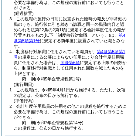
必要な準備行為は、この規程の施行前においても行うこと
ができる。
(経過措置)
3
この規程の施行の日前に設置された臨時の職及び非常勤の
職のうち、施行後に引き続き当該職と同一の職務内容と認
められる法第22条の2第1項に規定する会計年度任用の職が
設置されるもの
(以下「制度移行対象職」という。)
は、
第4
条第5項第1号
に規定する前年度に設置されていた職とみな
す。
4
制度移行対象職に任用されている職員が、
第4条第5項第1
号
の規定による公募によらない任用により会計年度任用職
員に任用された場合は、
同条第6項
に規定する上限の回数か
ら、制度移行対象職として任用された回数を減じたものを
上限とする。
附
則
(令和5年
企管規程第1号)
(施行期日)
1
この規程は、令和5年4月1日から施行する。
ただし、次項
の規定は、公布の日から施行する。
(準備行為)
2
会計年度任用職員の任用その他この規程を施行するために
必要な準備行為は、この規程の施行前においても行うこと
ができる。
附
則
(令和7年
企管規程第14号)
この規程は、公布の日から施行する。