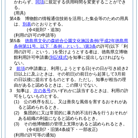
かわらず、
同項
に規定する供用時間を変更することができ
る。
(用具)
第4条
博物館の情報通信技術を活用した集会等のための用具
は、
別表
のとおりとする。
(令4規則7・追加)
(利用の許可の申請等)
第5条
徳島県文化の森総合公園文化施設条例
(平成2年徳島県
条例第11号。以下「条例」という。)
第3条
の許可
(以下「利
用の許可」という。)
を受けようとする者は、徳島県立博物
館利用許可申請書
(
別記様式
)
を知事に提出しなければなら
ない。
2
前項
の申請書は、利用しようとする日
(その日が引き続き2
日以上に及ぶときは、その初日)
の前日から起算して3月前
の日以後に提出するものとする。
ただし、知事が相当の理
由があると認めるときは、この限りでない。
3
知事は、
次の各号
のいずれかに該当するときは、利用の許
可をしないものとする。
(1)
公の秩序を乱し、又は善良な風俗を害するおそれがあ
ると認められるとき。
(2)
集団的に又は常習的に暴力的不法行為を行うおそれが
ある組織の利益になると認められるとき。
(3)
その他博物館の管理上支障があると認められるとき。
(令4規則7・旧第4条繰下・一部改正)
(利用の許可等の通知)