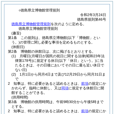
○徳島県立博物館管理規則
令和2年3月24日
徳島県規則第46号
徳島県立博物館管理規則
を次のように定める。
徳島県立博物館管理規則
(趣旨)
第1条
この規則は、徳島県立博物館
(以下「博物館」とい
う。)
の管理に関し必要な事項を定めるものとする。
(休館日)
第2条
博物館の休館日は、次に掲げるとおりとする。
(1)
月曜日
(月曜日が国民の祝日に関する法律
(昭和23年法
律第178号)
に規定する休日
(以下「休日」という。)
に当
たるときは、その日後においてその日に最も近い休日で
ない日)
(2)
1月1日から同月4日まで及び12月29日から同月31日ま
で
2
知事は、特に必要があると認めるときは、
前項
の規定にか
かわらず、臨時に休館し、又は
同項
に規定する休館日に開
館することができる。
(供用時間)
第3条
博物館の供用時間は、午前9時30分から午後5時まで
とする。
2
知事は、特に必要があると認めるときは、
前項
の規定にか