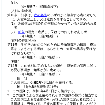
ない。
(令4規則7・旧第8条繰下)
(入館の禁止等)
第10条
知事は、
次の各号
のいずれかに該当する者に対して
は、入館を禁止し、又は退館を命ずることができる。
(1)
泥酔者及び伝染性の疾病にかかっていると認められる
者
(2)
前条
の規定に違反し、又はそのおそれがある者
(令4規則7・旧第9条繰下)
(資料の特別利用)
第11条
学術その他の目的のために博物館資料の撮影、模写
等をしようとする者は、あらかじめ、知事の承認を受けな
ければならない。
(令4規則7・旧第10条繰下)
(補則)
第12条
この規則に定めるもののほか、博物館の管理に関し
必要な事項は、知事が別に定める。
(令4規則7・旧第11条繰下)
附
則
この規則は、令和2年4月1日から施行する。
附
則
(令和3年
規則第21号)
1
この規則は、令和3年4月1日から施行する。
2
この規則による改正後のそれぞれの規則の様式に相当する
この規則による改正前のそれぞれの規則に定める様式によ
る用紙は、当分の間、所要の調整をして使用することがで