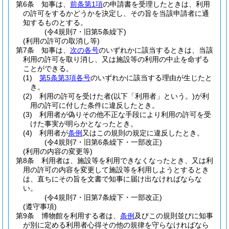
第6条
知事は、
前条第1項
の申請書を受理したときは、利用
の許可をするかどうかを決定し、その旨を当該申請者に通
知するものとする。
(令4規則7・旧第5条繰下)
(利用の許可の取消し等)
第7条
知事は、
次の各号
のいずれかに該当するときは、当該
利用の許可を取り消し、又は施設等の利用の中止を命ずる
ことができる。
(1)
第5条第3項各号
のいずれかに該当する理由が生じたと
き。
(2)
利用の許可を受けた者
(以下「利用者」という。)
が利
用の許可に付した条件に違反したとき。
(3)
利用者が偽りその他不正な手段により利用の許可を受
けた事実が明らかとなったとき。
(4)
利用者が
条例
又はこの規則の規定に違反したとき。
(令4規則7・旧第6条繰下・一部改正)
(利用の内容の変更等)
第8条
利用者は、施設等を利用できなくなったとき、又は利
用の許可の内容を変更して施設等を利用しようとするとき
は、直ちにその旨を文書で知事に届け出なければならな
い。
(令4規則7・旧第7条繰下・一部改正)
(遵守事項)
第9条
博物館を利用する者は、
条例
及びこの規則並びに知事
が別に定める利用者心得その他の規律を守らなければなら